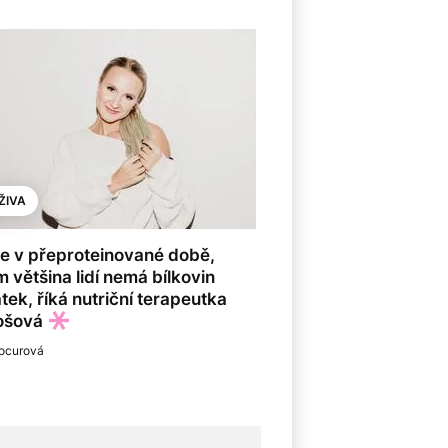
ŽIVA
e v přeproteinované době,
m většina lidí nemá bílkovin
tek, říká nutriční terapeutka
ošová
ocurová