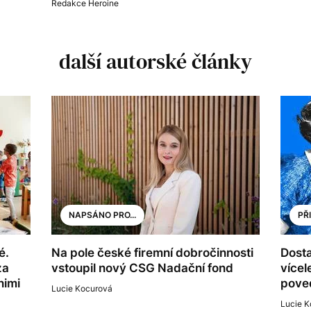
Redakce Heroine
další autorské články
NAPSÁNO PRO...
PŘ
é.
Na pole české firemní dobročinnosti
Dosta
za
vstoupil nový CSG Nadační fond
vícel
nimi
poved
Lucie Kocurová
Lucie K