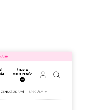
A!🎟️
NÍ
ŽENY A
IÁL
MOC PENĚZ
ŽENSKÉ ZDRAVÍ
SPECIÁLY