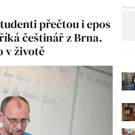
tudenti přečtou i epos
říká češtinář z Brna.
o v životě