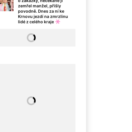
o zakázky, nečekaně jí
zemřel manžel, přišly
povodně. Dnes za ní ke
Krnovu jezdí na zmrzlinu
lidé z celého kraje