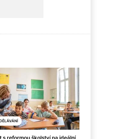
8
DĚLÁVÁNÍ
 s reformou školství na ideální