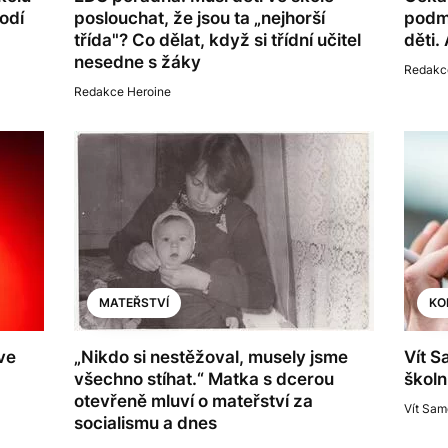
odí
poslouchat, že jsou ta „nejhorší
podmí
třída"? Co dělat, když si třídní učitel
děti.
nesedne s žáky
Redakc
Redakce Heroine
MATEŘSTVÍ
KO
 ve
„Nikdo si nestěžoval, musely jsme
Vít S
všechno stíhat.“ Matka s dcerou
školn
otevřeně mluví o mateřství za
Vít Sa
socialismu a dnes