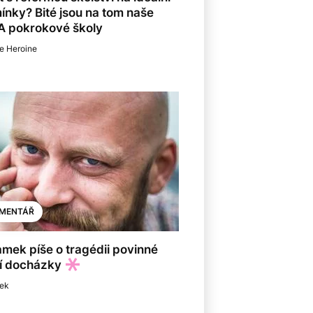
nky? Bité jsou na tom naše
 A pokrokové školy
e Heroine
MENTÁŘ
amek píše o tragédii povinné
í docházky
mek