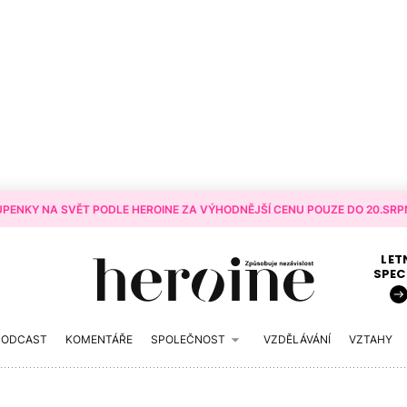
PENKY NA SVĚT PODLE HEROINE ZA VÝHODNĚJŠÍ CENU POUZE DO 20.SRPN
LET
SPEC
PODCAST
KOMENTÁŘE
SPOLEČNOST
VZDĚLÁVÁNÍ
VZTAHY