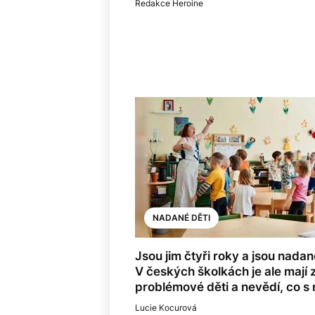
Redakce Heroine
NADANÉ DĚTI
Jsou jim čtyři roky a jsou nadan
V českých školkách je ale mají 
problémové děti a nevědí, co s 
Lucie Kocurová