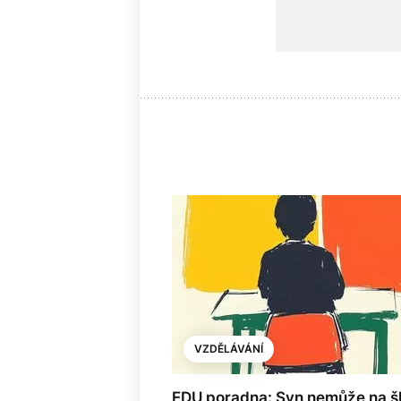
VZDĚLÁVÁNÍ
EDU poradna: Syn nemůže na š