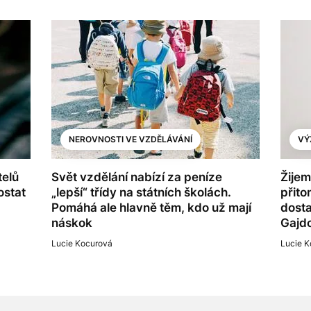
NEROVNOSTI VE VZDĚLÁVÁNÍ
VÝ
telů
Svět vzdělání nabízí za peníze
Žijem
ostat
„lepší“ třídy na státních školách.
přito
Pomáhá ale hlavně těm, kdo už mají
dosta
náskok
Gajd
Lucie Kocurová
Lucie K