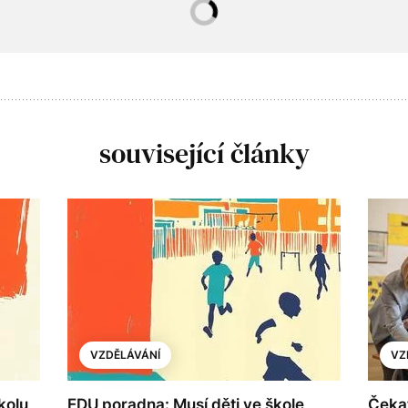
související články
VZDĚLÁVÁNÍ
VZ
kolu
EDU poradna: Musí děti ve škole
Čekat