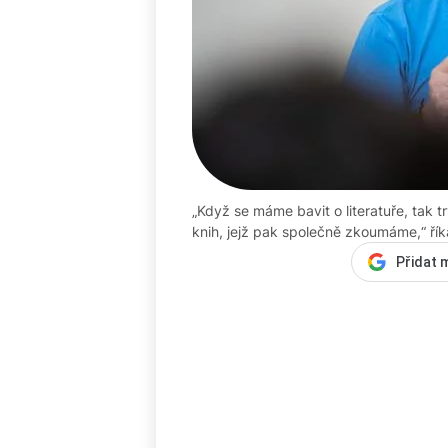
„Když se máme bavit o literatuře, tak t
knih, jejž pak společně zkoumáme,“ říká
Přidat 