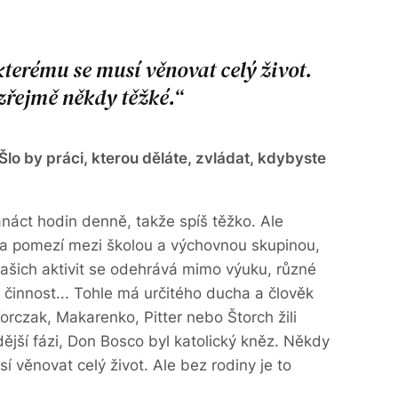
kterému se musí věnovat celý život.
ozřejmě někdy těžké.
 Šlo by práci, kterou děláte, zvládat, kdybyste
anáct hodin denně, takže spíš těžko. Ale
na pomezí mezi školou a výchovnou skupinou,
ašich aktivit se odehrává mimo výuku, různé
á činnost... Tohle má určitého ducha a člověk
rczak, Makarenko, Pitter nebo Štorch žili
ější fázi, Don Bosco byl katolický kněz. Někdy
í věnovat celý život. Ale bez rodiny je to