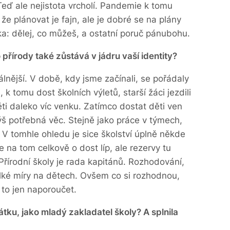
Teď ale nejistota vrcholí. Pandemie k tomu
že plánovat je fajn, ale je dobré se na plány
ka: dělej, co můžeš, a ostatní poruč pánubohu.
přírody také zůstává v jádru vaší identity?
álnější. V době, kdy jsme začínali, se pořádaly
, k tomu dost školních výletů, starší žáci jezdili
ěti daleko víc venku. Zatímco dostat děti ven
š potřebná věc. Stejně jako práce v týmech,
V tomhle ohledu je sice školství úplně někde
 na tom celkově o dost líp, ale rezervy tu
řírodní školy je rada kapitánů. Rozhodování,
elké míry na dětech. Ovšem co si rozhodnou,
 to jen naporoučet.
tku, jako mladý zakladatel školy? A splnila