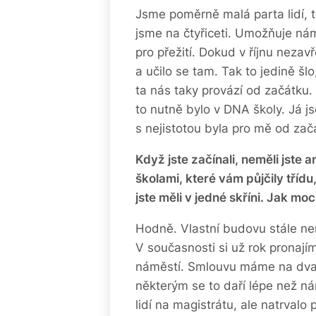
Jsme poměrně malá parta lidí, t
jsme na čtyřiceti. Umožňuje nám t
pro přežití. Dokud v říjnu nezav
a učilo se tam. Tak to jedině šl
ta nás taky provází od začátku. 
to nutně bylo v DNA školy. Já 
s nejistotou byla pro mě od za
Když jste začínali, neměli jste 
školami, které vám půjčily třídu, 
jste měli v jedné skříni
. Jak moc
Hodně. Vlastní budovu stále n
V současnosti si už rok pronaj
náměstí. Smlouvu máme na dva ro
některým se to daří lépe než ná
lidí na magistrátu, ale natrval