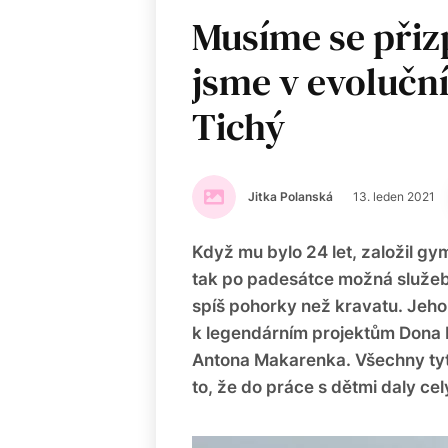
Musíme se přizp
jsme v evoluční
Tichý
Jitka Polanská
13. leden 2021
Když mu bylo 24 let, založil gy
tak po padesátce možná služebn
spíš pohorky než kravatu. Jeho
k legendárním projektům Dona 
Antona Makarenka. Všechny tyto
to, že do práce s dětmi daly celý 