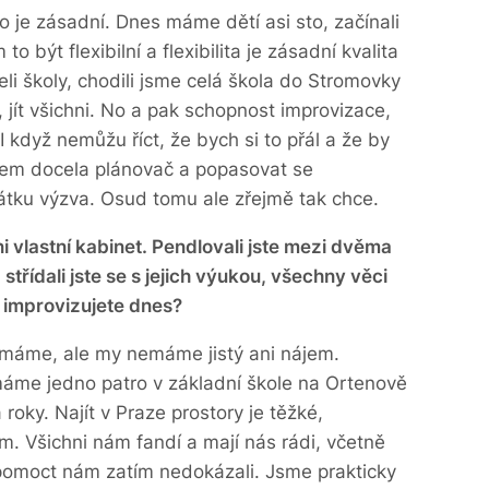
o je zásadní. Dnes máme dětí asi sto, začínali
o být flexibilní a flexibilita je zásadní kvalita
řeli školy, chodili jsme celá škola do Stromovky
o, jít všichni. No a pak schopnost improvizace,
I když nemůžu říct, že bych si to přál a že by
jsem docela plánovač a popasovat se
čátku výzva. Osud tomu ale zřejmě tak chce.
ani vlastní kabinet. Pendlovali jste mezi dvěma
střídali jste se s jejich výukou,
všechny věci
 improvizujete dnes?
emáme, ale my nemáme jistý ani nájem.
ímáme jedno patro v základní škole na Ortenově
ky. Najít v Praze prostory je těžké,
m. Všichni nám fandí a mají nás rádi, včetně
o pomoct nám zatím nedokázali. Jsme prakticky