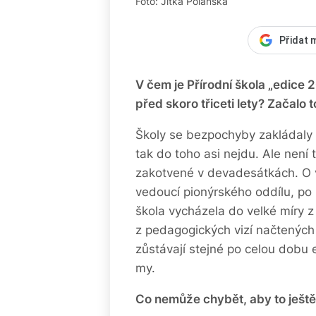
Foto: Jitka Polanská
Přidat 
V čem je Přírodní škola „edice 2
před skoro třiceti lety? Začalo
Školy se bezpochyby zakládaly s
tak do toho asi nejdu. Ale není 
zakotvené v devadesátkách. O vz
vedoucí pionýrského oddílu, po 
škola vycházela do velké míry z
z pedagogických vizí načtených 
zůstávají stejné po celou dobu 
my.
Co nemůže chybět, aby to ještě 