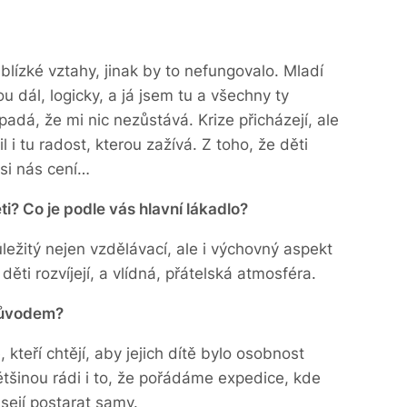
 blízké vztahy, jinak by to nefungovalo. Mladí
ou dál, logicky, a já jsem tu a všechny ty
dá, že mi nic nezůstává. Krize přicházejí, ale
 i tu radost, kterou zažívá. Z toho, že děti
 si nás cení…
ti? Co je podle vás hlavní lákadlo?
ležitý nejen vzdělávací, ale i výchovný aspekt
 děti rozvíjejí, a vlídná, přátelská atmosféra.
důvodem?
kteří chtějí, aby jejich dítě bylo osobnost
většinou rádi i to, že pořádáme expedice, kde
sejí postarat samy.