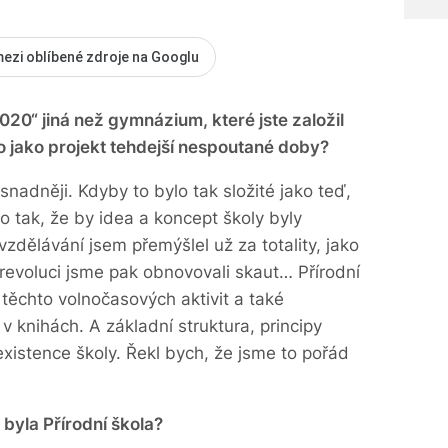
mezi oblíbené zdroje na Googlu
020“ jiná než gymnázium, které jste založil
 to jako projekt tehdejší nespoutané doby?
nadněji. Kdyby to bylo tak složité jako teď,
to tak, že by idea a koncept školy byly
dělávání jsem přemýšlel už za totality, jako
revoluci jsme pak obnovovali skaut… Přírodní
 těchto volnočasových aktivit a také
v knihách. A základní struktura, principy
existence školy. Řekl bych, že jsme to pořád
byla Přírodní škola?