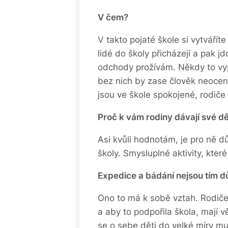
V čem?
V takto pojaté škole si vytváříte
lidé do školy přicházejí a pak jd
odchody prožívám. Někdy to vypa
bez nich by zase člověk neocenil
jsou ve škole spokojené, rodiče
Proč k vám rodiny dávají své dě
Asi kvůli hodnotám, je pro ně dů
školy. Smysluplné aktivity, které
Expedice a bádání nejsou tím 
Ono to má k sobě vztah. Rodiče, 
a aby to podpořila škola, mají 
se o sebe děti do velké míry mu