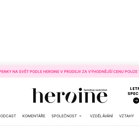
ENKY NA SVĚT PODLE HEROINE V PRODEJI! ZA VÝHODNĚJŠÍ CENU POUZE T
LET
SPEC
PODCAST
KOMENTÁŘE
SPOLEČNOST
VZDĚLÁVÁNÍ
VZTAHY