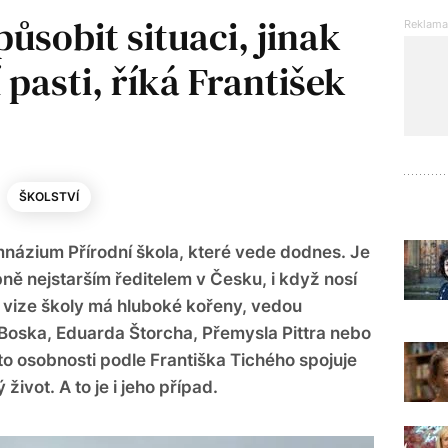
ůsobit situaci, jinak
 pasti, říká František
ŠKOLSTVÍ
mnázium Přírodní škola, které vede dodnes. Je
ě nejstarším ředitelem v Česku, i když nosí
 vize školy má hluboké kořeny, vedou
Boska, Eduarda Štorcha, Přemysla Pittra nebo
 osobnosti podle Františka Tichého spojuje
život. A to je i jeho případ.