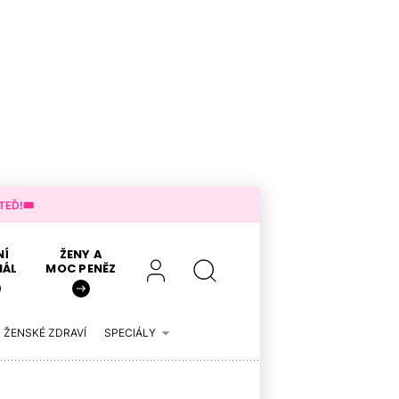
EĎ!🎟️
NÍ
ŽENY A
IÁL
MOC PENĚZ
ŽENSKÉ ZDRAVÍ
SPECIÁLY