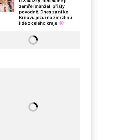
o zakázky, nečekaně jí
zemřel manžel, přišly
povodně. Dnes za ní ke
Krnovu jezdí na zmrzlinu
lidé z celého kraje