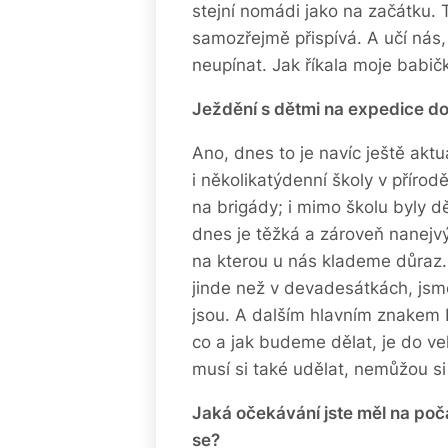
stejní nomádi jako na začátku. 
samozřejmě přispívá. A učí nás, 
neupínat. Jak říkala moje babič
Ježdění s dětmi na expedice do 
Ano, dnes to je navíc ještě aktu
i několikatýdenní školy v přírodě
na brigády; i mimo školu byly d
dnes je těžká a zároveň nanejvý
na kterou u nás klademe důraz. 
jinde než v devadesátkách, jsme
jsou. A dalším hlavním znakem P
co a jak budeme dělat, je do v
musí si také udělat, nemůžou si
Jaká očekávání jste měl na počá
se?