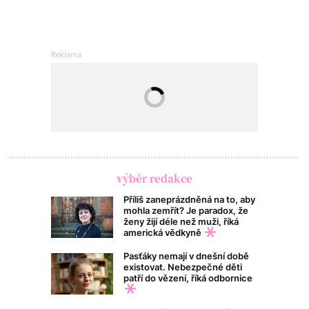
výběr redakce
Příliš zaneprázdněná na to, aby
mohla zemřít? Je paradox, že
ženy žijí déle než muži, říká
americká vědkyně
Pasťáky nemají v dnešní době
existovat. Nebezpečné děti
patří do vězení, říká odbornice