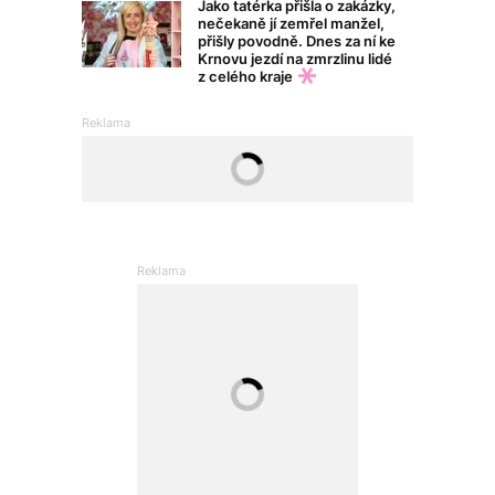
Jako tatérka přišla o zakázky,
nečekaně jí zemřel manžel,
přišly povodně. Dnes za ní ke
Krnovu jezdí na zmrzlinu lidé
z celého kraje