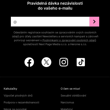
Pravidelná dávka nezávislosti
do vašeho e‑mailu
Odesláním registrace souhlasím se zpracováním svých osobních
údajů pro účely zasílání Newsletteru a servisních kampaní a zároveň
potvrzuji seznámení s
Podmínkami o zpracování osobních údajů
společností Next Page Media s.r.o. a Heroine s.r.o.
Kalkulačky
O čem se mluví
Výpočet plodných dnů
Sexuální obtěžování
Podpora v nezaměstnanosti
Narcismus
Nárok na porodné
Mateřství