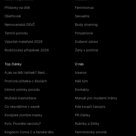
Přídavky na dítě
Feminismus
Ošetřovné
Sexualita
Nemocenská OSVČ
Body shaming
Termín porodu
Polyamorie
Výpočet mateřské 2026
Duševní zdraví
Rodičovský příspěvek 2026
Ženy v politice
Top články
O nás
A jak se těší tatínek? Není…
Inzerce
Protivná učitelka o školách
Náš tým
Intimní snímky porodu
Kontakty
Mužská masturbace
Manuál pro moderní mámy
Co nesnášíme v sauně
Kde koupit časopis
Korejské zombie masky
PR články
Kvíz: Poznáte narcistu?
Rubriky a štítky
Kingdom Come 2 a ženské tělo
Feministický slovník