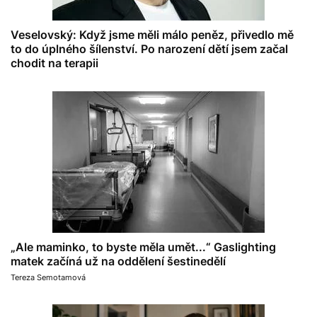
Veselovský: Když jsme měli málo peněz, přivedlo mě
to do úplného šílenství. Po narození dětí jsem začal
chodit na terapii
„Ale maminko, to byste měla umět...“ Gaslighting
matek začíná už na oddělení šestinedělí
Tereza Semotamová