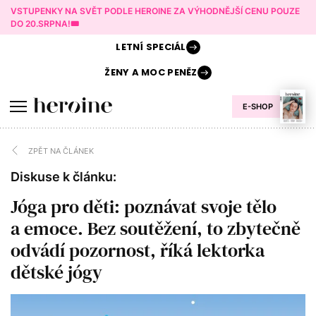
VSTUPENKY NA SVĚT PODLE HEROINE ZA VÝHODNĚJŠÍ CENU POUZE
DO 20.SRPNA!🎟️
LETNÍ
SPECIÁL
ŽENY A
MOC PENĚZ
E-SHOP
ZPĚT NA ČLÁNEK
Diskuse k článku:
Jóga pro děti: poznávat svoje tělo
a emoce. Bez soutěžení, to zbytečně
odvádí pozornost, říká lektorka
dětské jógy