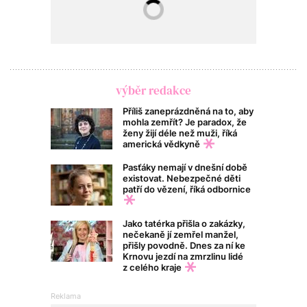
výběr redakce
Příliš zaneprázdněná na to, aby
mohla zemřít? Je paradox, že
ženy žijí déle než muži, říká
americká vědkyně
Pasťáky nemají v dnešní době
existovat. Nebezpečné děti
patří do vězení, říká odbornice
Jako tatérka přišla o zakázky,
nečekaně jí zemřel manžel,
přišly povodně. Dnes za ní ke
Krnovu jezdí na zmrzlinu lidé
z celého kraje