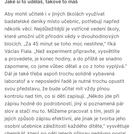
Jaké si to uděláš, takové to máš
Aby mohli učitelé i v jiných školách využívat
badatelské deníky místo učebnic, potřebují napřed
několik věcí. Nejdůležitější je vstřícné vedení školy,
které umožní učit přírodní vědy v dvouhodinových
blocích. „Za 45 minut se toho moc nestihne,“ říká
Václav Fiala. „Než experiment připravíte, vysvětlíte
a provedete, je konec hodiny, a do příště se snadno
zapomene, co jsme vůbec dělali a co z toho vyplývá.“
Dál je také třeba aspoň trochu solidně vybavená
laboratoř a v neposlední řadě je nutné trochu opustit
svou představu, že bude učitel mít vždy plnou
kontrolu nad tím, co si děti zapisují. „Někdo jde při
zápisu hodně do podrobností, jiný si poznamená pár
slov a stačí mu to. Můžeme pracovat s tím, jestli je
jejich způsob zápisu efektivní, ale jinak je tvorba jeho
osobní učebnice záležitostí každého dítěte,“ vysvětluje
chemikář, který po pěti letech příprav nedávno poslal