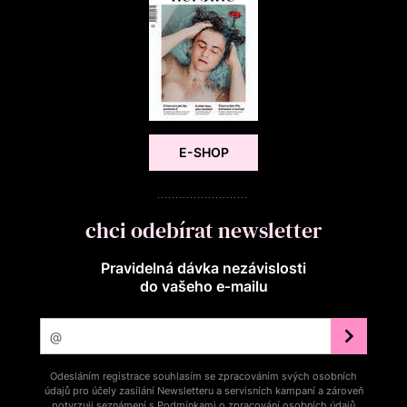
E-SHOP
chci odebírat newsletter
Pravidelná dávka nezávislosti
do vašeho e‑mailu
Odesláním registrace souhlasím se zpracováním svých osobních
údajů pro účely zasílání Newsletteru a servisních kampaní a zároveň
potvrzuji seznámení s
Podmínkami o zpracování osobních údajů