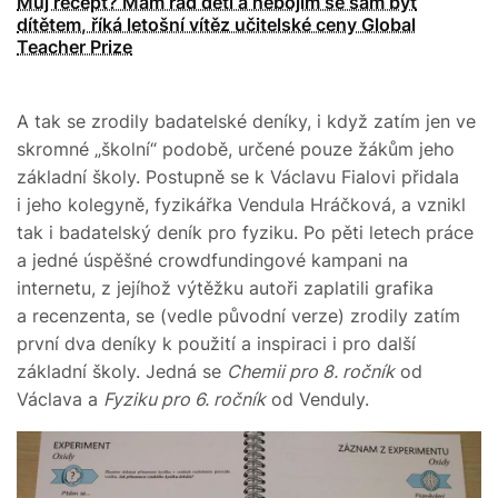
Můj recept? Mám rád děti a nebojím se sám být
dítětem, říká letošní vítěz učitelské ceny Global
Teacher Prize
A tak se zrodily badatelské deníky, i když zatím jen ve
skromné „školní“ podobě, určené pouze žákům jeho
základní školy. Postupně se k Václavu Fialovi přidala
i jeho kolegyně, fyzikářka Vendula Hráčková, a vznikl
tak i badatelský deník pro fyziku. Po pěti letech práce
a jedné úspěšné crowdfundingové kampani na
internetu, z jejíhož výtěžku autoři zaplatili grafika
a recenzenta, se (vedle původní verze) zrodily zatím
první dva deníky k použití a inspiraci i pro další
základní školy. Jedná se
Chemii pro 8. ročník
od
Václava a
Fyziku pro 6. ročník
od Venduly.