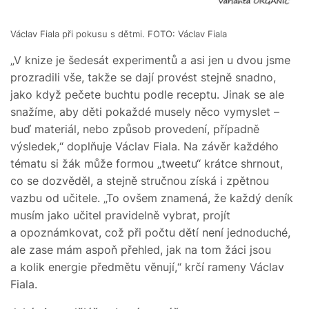
Václav Fiala při pokusu s dětmi. FOTO: Václav Fiala
„V knize je šedesát experimentů a asi jen u dvou jsme
prozradili vše, takže se dají provést stejně snadno,
jako když pečete buchtu podle receptu. Jinak se ale
snažíme, aby děti pokaždé musely něco vymyslet –
buď materiál, nebo způsob provedení, případně
výsledek,“ doplňuje Václav Fiala. Na závěr každého
tématu si žák může formou „tweetu“ krátce shrnout,
co se dozvěděl, a stejně stručnou získá i zpětnou
vazbu od učitele. „To ovšem znamená, že každý deník
musím jako učitel pravidelně vybrat, projít
a opoznámkovat, což při počtu dětí není jednoduché,
ale zase mám aspoň přehled, jak na tom žáci jsou
a kolik energie předmětu věnují,“ krčí rameny Václav
Fiala.