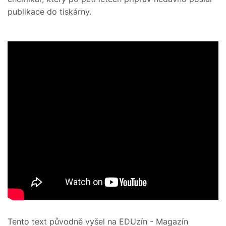
publikace do tiskárny.
Tento text původně vyšel na EDUzín - Magazín