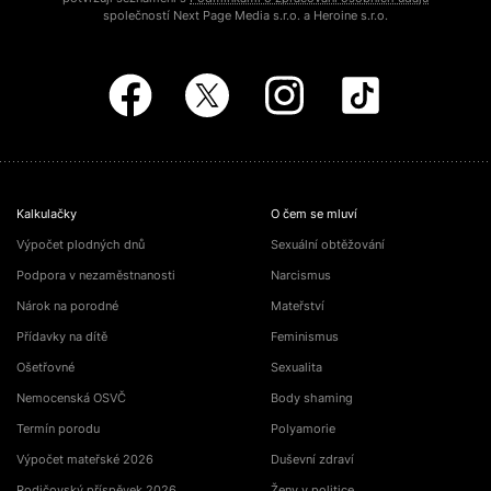
společností Next Page Media s.r.o. a Heroine s.r.o.
Kalkulačky
O čem se mluví
Výpočet plodných dnů
Sexuální obtěžování
Podpora v nezaměstnanosti
Narcismus
Nárok na porodné
Mateřství
Přídavky na dítě
Feminismus
Ošetřovné
Sexualita
Nemocenská OSVČ
Body shaming
Termín porodu
Polyamorie
Výpočet mateřské 2026
Duševní zdraví
Rodičovský příspěvek 2026
Ženy v politice