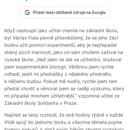
Přidat mezi oblíbené zdroje na Googlu
Když nastoupil jako učitel chemie na základní školu,
byl Václav Fiala pevně přesvědčený, že se jeho žáci
budou učit pomocí experimentů, aby je nepřepadal
stejný pocit marnosti, jako on sám chvílemi zažíval na
vysoké škole. „Než jsem se dal na učitelství, studoval
jsem experimentální biologii. Většinou jsem rychle
odhadl, jestli mi přednášky z nějakého předmětu
k něčemu budou. Pokud mě nudily, rychle jsem tam
přestal chodit a věnoval jsem se raději výzkumu, který
mi připadal mnohem užitečnější,” vzpomíná učitel ze
Základní školy Solidarita v Praze.
Napřed se tedy rozhodl, že dvě hodiny týdně v každé
třídě spojí do jednoho bloku a všechna témata pojme
formou pokusů, k nimž svým žákům chystal protokoly