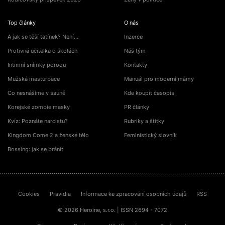
Top články
O nás
A jak se těší tatínek? Není…
Inzerce
Protivná učitelka o školách
Náš tým
Intimní snímky porodu
Kontakty
Mužská masturbace
Manuál pro moderní mámy
Co nesnášíme v sauně
Kde koupit časopis
Korejské zombie masky
PR články
Kvíz: Poznáte narcistu?
Rubriky a štítky
Kingdom Come 2 a ženské tělo
Feministický slovník
Bossing: jak se bránit
Cookies
Pravidla
Informace ke zpracování osobních údajů
RSS
© 2026 Heroine, s.r.o. | ISSN 2694 - 7072