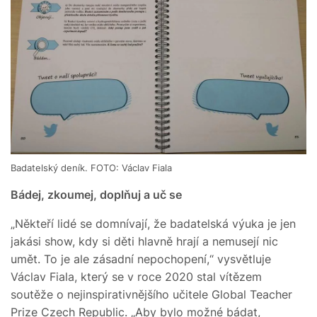
Badatelský deník. FOTO: Václav Fiala
Bádej, zkoumej, doplňuj a uč se
„Někteří lidé se domnívají, že badatelská výuka je jen
jakási show, kdy si děti hlavně hrají a nemusejí nic
umět. To je ale zásadní nepochopení,“ vysvětluje
Václav Fiala, který se v roce 2020 stal vítězem
soutěže o nejinspirativnějšího učitele Global Teacher
Prize Czech Republic. „Aby bylo možné bádat,