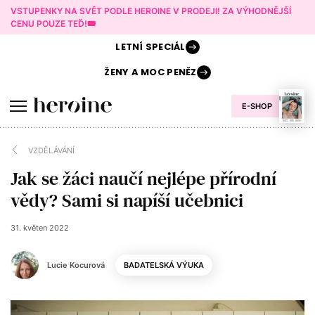
VSTUPENKY NA SVĚT PODLE HEROINE V PRODEJI! ZA VÝHODNĚJŠÍ
CENU POUZE TEĎ!🎟️
LETNÍ
SPECIÁL
ŽENY A
MOC PENĚZ
E-SHOP
VZDĚLÁVÁNÍ
Jak se žáci naučí nejlépe přírodní
vědy? Sami si napíší učebnici
31. květen 2022
Lucie Kocurová
BADATELSKÁ VÝUKA