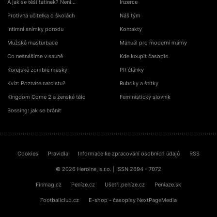
A jak se těší tatínek? Není…
Inzerce
Protivná učitelka o školách
Náš tým
Intimní snímky porodu
Kontakty
Mužská masturbace
Manuál pro moderní mámy
Co nesnášíme v sauně
Kde koupit časopis
Korejské zombie masky
PR články
Kvíz: Poznáte narcistu?
Rubriky a štítky
Kingdom Come 2 a ženské tělo
Feministický slovník
Bossing: jak se bránit
Cookies
Pravidla
Informace ke zpracování osobních údajů
RSS
© 2026 Heroine, s.r.o. | ISSN 2694 - 7072
Finmag.cz
Peníze.cz
Ušetři.peníze.cz
Peniaze.sk
Footballclub.cz
E-shop - časopisy NextPageMedia