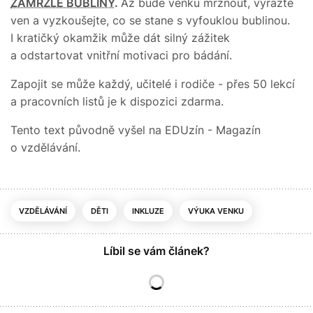
ZAMRZLÉ BUBLINY
.
Až bude venku mrznout, vyrazte
ven a vyzkoušejte, co se stane s vyfouklou bublinou.
I kratičký okamžik může dát silný zážitek
a odstartovat vnitřní motivaci pro bádání.
Zapojit se může každý, učitelé i rodiče - přes 50 lekcí
a pracovních listů je k dispozici zdarma.
Tento text původně vyšel na EDUzín - Magazín
o vzdělávání.
VZDĚLÁVÁNÍ
DĚTI
INKLUZE
VÝUKA VENKU
Líbil se vám článek?