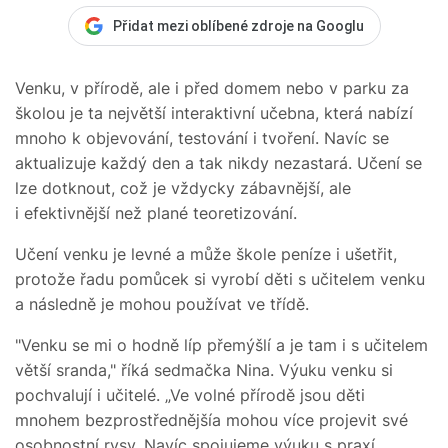
Přidat mezi oblíbené zdroje na Googlu
Venku, v přírodě, ale i před domem nebo v parku za
školou je ta největší interaktivní učebna, která nabízí
mnoho k objevování, testování i tvoření. Navíc se
aktualizuje každý den a tak nikdy nezastará. Učení se
lze dotknout, což je vždycky zábavnější, ale
i efektivnější než plané teoretizování.
Učení venku je levné a může škole peníze i ušetřit,
protože řadu pomůcek si vyrobí děti s učitelem venku
a následně je mohou používat ve třídě.
"Venku se mi o hodně líp přemýšlí a je tam i s učitelem
větší sranda," říká sedmačka Nina. Výuku venku si
pochvalují i učitelé. „Ve volné přírodě jsou děti
mnohem bezprostřednějšía mohou více projevit své
osobnostní rysy. Navíc spojujeme výuku s praxí