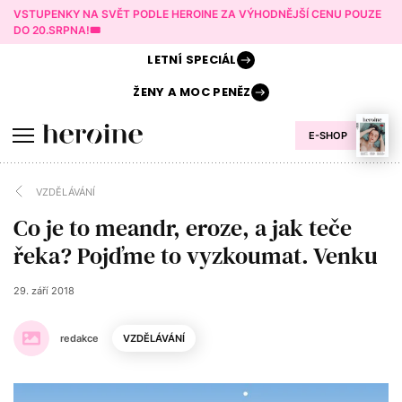
VSTUPENKY NA SVĚT PODLE HEROINE ZA VÝHODNĚJŠÍ CENU POUZE
DO 20.SRPNA!🎟️
LETNÍ
SPECIÁL
ŽENY A
MOC PENĚZ
E-SHOP
VZDĚLÁVÁNÍ
Co je to meandr, eroze, a jak teče
řeka? Pojďme to vyzkoumat. Venku
29. září 2018
redakce
VZDĚLÁVÁNÍ