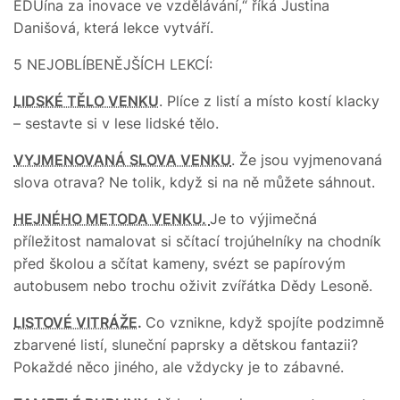
EDUína za inovace ve vzdělávání,“ říká Justina
Danišová, která lekce vytváří.
5 NEJOBLÍBENĚJŠÍCH LEKCÍ:
LIDSKÉ TĚLO VENKU
. Plíce z listí a místo kostí klacky
– sestavte si v lese lidské tělo.
VYJMENOVANÁ SLOVA VENKU
. Že jsou vyjmenovaná
slova otrava? Ne tolik, když si na ně můžete sáhnout.
HEJNÉHO METODA VENKU.
Je to výjimečná
příležitost namalovat si sčítací trojúhelníky na chodník
před školou a sčítat kameny, svézt se papírovým
autobusem nebo trochu oživit zvířátka Dědy Lesoně.
LISTOVÉ VITRÁŽE
.
Co vznikne, když spojíte podzimně
zbarvené listí, sluneční paprsky a dětskou fantazii?
Pokaždé něco jiného, ale vždycky je to zábavné.