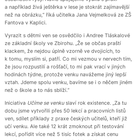
a například živá ještěrka v lese je stokrát zajímavější
než na obrázku,“ říká učitelka Jana Vejmelková ze ZŠ
Fantova v Kaplici.
Vyrazit s dětmi ven se osvědčilo i Andree Tláskalové
ze základní školy ve Zbirohu. „Že se občas praští
klackem, že nejdou úplně vzorně ve dvojicích, to
k tomu, myslím si, patří. Co mi vezmou v nervech tím,
že jsou rozpustilí a rošťačí, to mi pak vrací v jiných
hodinách týdne, protože venku navážeme jiný lepší
vztah. Jdeme spolu venku, bavíme se i o něčem jiném
než o škole a to nás sblíží.“
Iniciativa
Učíme se venku
slaví rok existence. „Za tu
dobu jsme vytvořili přes 50 lekcí a pracovních listů
ven, sdílet příklady z praxe českých učitelů, kteří již
učí venku. Ale také 12 krát zmoknout při testování
lekcí, pořídit více než 5 tisíc fotek a získat cenu