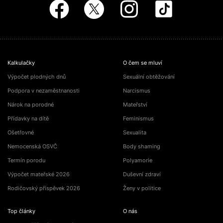
Kalkulačky
O čem se mluví
Výpočet plodných dnů
Sexuální obtěžování
Podpora v nezaměstnanosti
Narcismus
Nárok na porodné
Mateřství
Přídavky na dítě
Feminismus
Ošetřovné
Sexualita
Nemocenská OSVČ
Body shaming
Termín porodu
Polyamorie
Výpočet mateřské 2026
Duševní zdraví
Rodičovský příspěvek 2026
Ženy v politice
Top články
O nás