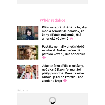
výběr redakce
Příliš zaneprázdněná na to, aby
mohla zemřít? Je paradox, že
ženy žijí déle než muži, říká
americká vědkyně
Pasťáky nemají v dnešní době
existovat. Nebezpečné děti
patří do vězení, říká odbornice
Jako tatérka přišla o zakázky,
nečekaně jí zemřel manžel,
přišly povodně. Dnes za ní ke
Krnovu jezdí na zmrzlinu lidé
z celého kraje