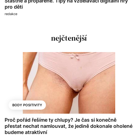
Šťastné a propařené. Tipy na vzdělávací digitální hry
pro děti
redakce
nejčtenější
BODY POSITIVITY
Proč pořád řešíme ty chlupy? Je čas si konečně
přestat nechat namlouvat, že jedině dokonale oholené
budeme atraktivní