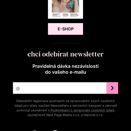
E-SHOP
chci odebírat newsletter
Pravidelná dávka nezávislosti
do vašeho e‑mailu
Odesláním registrace souhlasím se zpracováním svých osobních
údajů pro účely zasílání Newsletteru a servisních kampaní a zároveň
potvrzuji seznámení s
Podmínkami o zpracování osobních údajů
společností Next Page Media s.r.o. a Heroine s.r.o.