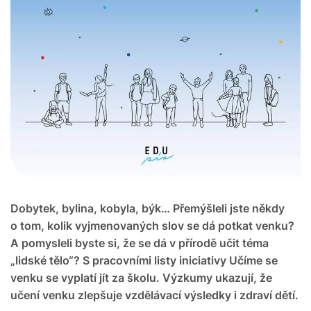
Dobytek, bylina, kobyla, býk… Přemýšleli jste někdy
o tom, kolik vyjmenovaných slov se dá potkat venku?
A pomysleli byste si, že se dá v přírodě učit téma
„lidské tělo“? S pracovními listy iniciativy Učíme se
venku se vyplatí jít za školu. Výzkumy ukazují, že
učení venku zlepšuje vzdělávací výsledky i zdraví dětí.