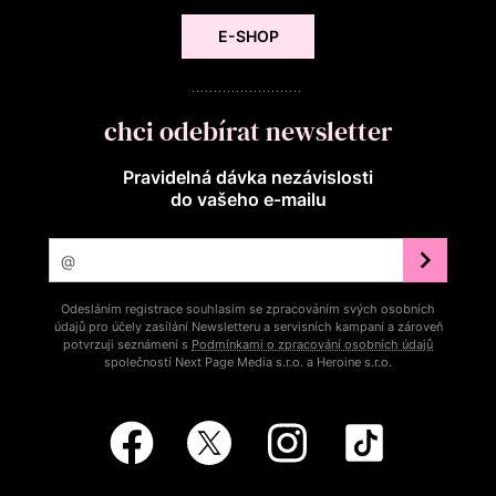
E-SHOP
chci odebírat newsletter
Pravidelná dávka nezávislosti
do vašeho e‑mailu
Odesláním registrace souhlasím se zpracováním svých osobních
údajů pro účely zasílání Newsletteru a servisních kampaní a zároveň
potvrzuji seznámení s
Podmínkami o zpracování osobních údajů
společností Next Page Media s.r.o. a Heroine s.r.o.