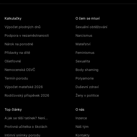
Kalkulačky
O čem se mluví
Výpočet plodných dnů
Sexuální obtěžování
Podpora v nezaměstnanosti
Narcismus
Nárok na porodné
Mateřství
Přídavky na dítě
Feminismus
Ošetřovné
Sexualita
Nemocenská OSVČ
Body shaming
Termín porodu
Polyamorie
Výpočet mateřské 2026
Duševní zdraví
Rodičovský příspěvek 2026
Ženy v politice
Top články
O nás
A jak se těší tatínek? Není…
Inzerce
Protivná učitelka o školách
Náš tým
Intimní snímky porodu
Kontakty