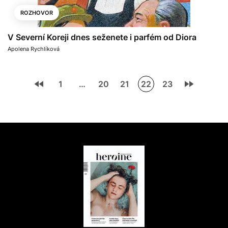
ROZHOVOR
V Severní Koreji dnes seženete i parfém od Diora
Apolena Rychlíková
1
…
20
21
22
23