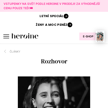
VSTUPENKY NA SVĚT PODLE HEROINE V PRODEJI! ZA VÝHODNĚJŠÍ
CENU POUZE TEĎ!🎟️
LETNÍ
SPECIÁL
ŽENY A
MOC PENĚZ
E-SHOP
ČLÁNKY
Rozhovor