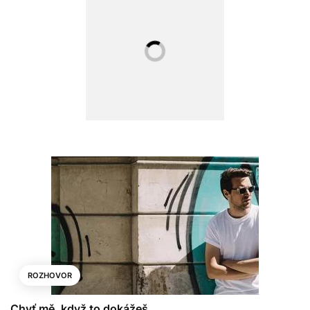
ROZHOVOR
Chyť mě, když to dokážeš