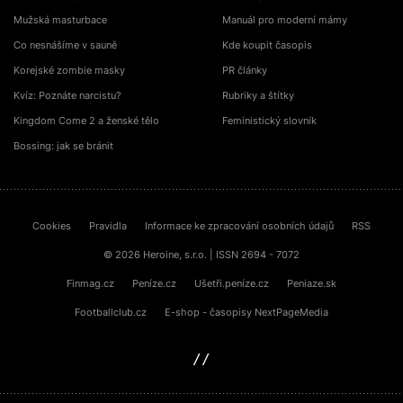
Mužská masturbace
Manuál pro moderní mámy
Co nesnášíme v sauně
Kde koupit časopis
Korejské zombie masky
PR články
Kvíz: Poznáte narcistu?
Rubriky a štítky
Kingdom Come 2 a ženské tělo
Feministický slovník
Bossing: jak se bránit
Cookies
Pravidla
Informace ke zpracování osobních údajů
RSS
© 2026 Heroine, s.r.o. | ISSN 2694 - 7072
Finmag.cz
Peníze.cz
Ušetři.peníze.cz
Peniaze.sk
Footballclub.cz
E-shop - časopisy NextPageMedia
sinfin.digital