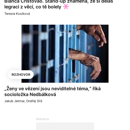
Bianca Cristovao. Stand-up znamená, že si děláš
legraci z věcí, co tě bolely
Terezie Kosíková
ROZHOVOR
„Ženy ve vězení jsou neviditelné téma,“ říká
socioložka Nedbálková
Jakub Jetmar
,
Ondřej Sliš