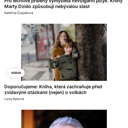
Pro lechtivé příběhy vymyslela nevulgární jazyk. Knihy
Marty Dzido způsobují nebývalou slast
Kateřina Čopjaková
KNIHA
Doporučujeme: Kniha, která zachraňuje před
zvídavými otázkami (nejen) o volbách
Lucie Rybová