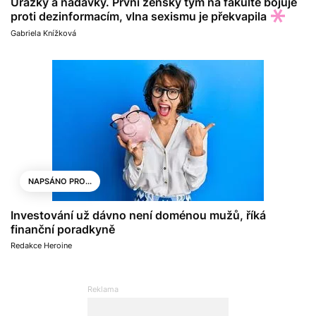
Urážky a nadávky. První ženský tým na fakultě bojuje
proti dezinformacím, vlna sexismu je překvapila
Gabriela Knížková
NAPSÁNO PRO...
Investování už dávno není doménou mužů, říká
finanční poradkyně
Redakce Heroine