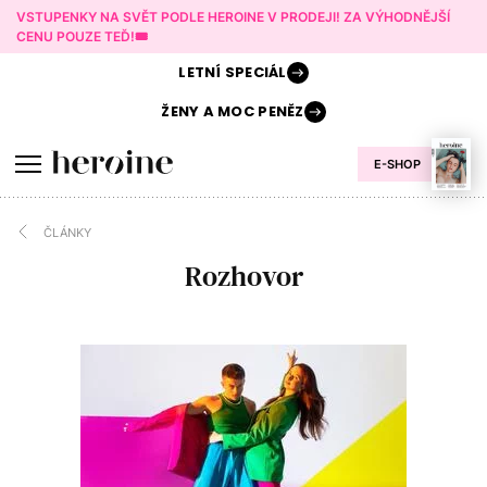
VSTUPENKY NA SVĚT PODLE HEROINE V PRODEJI! ZA VÝHODNĚJŠÍ
CENU POUZE TEĎ!🎟️
LETNÍ
SPECIÁL
ŽENY A
MOC PENĚZ
E-SHOP
ČLÁNKY
Rozhovor