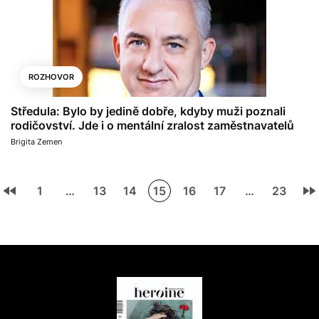
ROZHOVOR
Středula: Bylo by jedině dobře, kdyby muži poznali
rodičovství. Jde i o mentální zralost zaměstnavatelů
Brigita Zemen
1
…
13
14
15
16
17
…
23