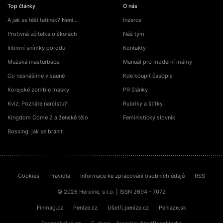
Top články
O nás
A jak se těší tatínek? Není…
Inzerce
Protivná učitelka o školách
Náš tým
Intimní snímky porodu
Kontakty
Mužská masturbace
Manuál pro moderní mámy
Co nesnášíme v sauně
Kde koupit časopis
Korejské zombie masky
PR články
Kvíz: Poznáte narcistu?
Rubriky a štítky
Kingdom Come 2 a ženské tělo
Feministický slovník
Bossing: jak se bránit
Cookies
Pravidla
Informace ke zpracování osobních údajů
RSS
© 2026 Heroine, s.r.o. | ISSN 2694 - 7072
Finmag.cz
Peníze.cz
Ušetři.peníze.cz
Peniaze.sk