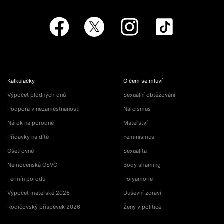
Kalkulačky
O čem se mluví
Výpočet plodných dnů
Sexuální obtěžování
Podpora v nezaměstnanosti
Narcismus
Nárok na porodné
Mateřství
Přídavky na dítě
Feminismus
Ošetřovné
Sexualita
Nemocenská OSVČ
Body shaming
Termín porodu
Polyamorie
Výpočet mateřské 2026
Duševní zdraví
Rodičovský příspěvek 2026
Ženy v politice