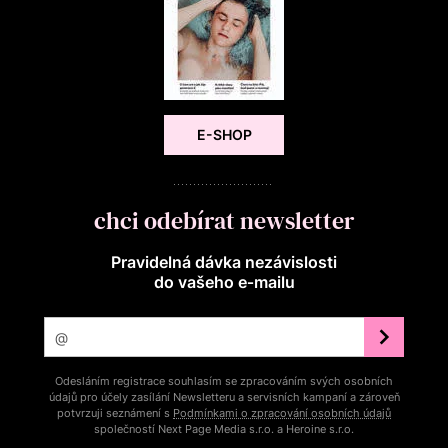
E-SHOP
chci odebírat newsletter
Pravidelná dávka nezávislosti
do vašeho e‑mailu
Odesláním registrace souhlasím se zpracováním svých osobních
údajů pro účely zasílání Newsletteru a servisních kampaní a zároveň
potvrzuji seznámení s
Podmínkami o zpracování osobních údajů
společností Next Page Media s.r.o. a Heroine s.r.o.