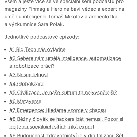
všem a ještě více se ve speciální sérii podcastů pro
magazíny Finmag a Heroine baví vědec a expert na
umělou inteligenci Tomáš Mikolov a archeoložka
a výzkumnice Sara Polak.
Jednotlivé podcastové epizody:
#1 Big Tech nás ovládne
#2 Sebere nám umělá inteligence, automatizace
a robotizace práci?
#3 Nesmrtelnost
#4 Globalizace
#5 Civilizace: Je naše kultura ta nejvyspělejší?
#6 Metaverse
#7 Emergence: Hledáme vzorce v chaosu
#8 Běžný člověk se hackera bát nemusí. Pozor si
dejte na sociálních sítích, říká expert
#9 Budoucnost zdravotnictví je v digitalizaci. Šéf