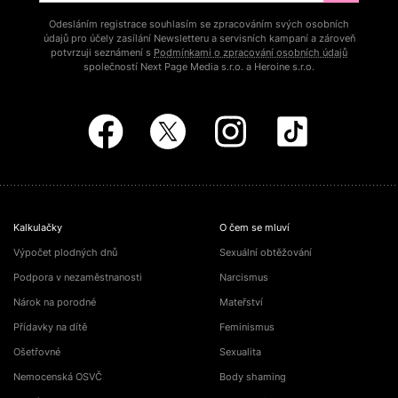
Odesláním registrace souhlasím se zpracováním svých osobních
údajů pro účely zasílání Newsletteru a servisních kampaní a zároveň
potvrzuji seznámení s
Podmínkami o zpracování osobních údajů
společností Next Page Media s.r.o. a Heroine s.r.o.
Kalkulačky
O čem se mluví
Výpočet plodných dnů
Sexuální obtěžování
Podpora v nezaměstnanosti
Narcismus
Nárok na porodné
Mateřství
Přídavky na dítě
Feminismus
Ošetřovné
Sexualita
Nemocenská OSVČ
Body shaming