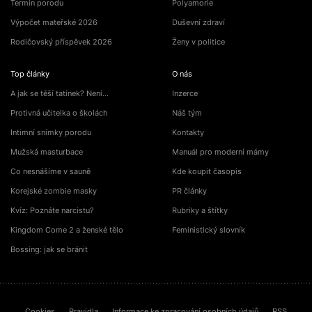
Termín porodu
Polyamorie
Výpočet mateřské 2026
Duševní zdraví
Rodičovský příspěvek 2026
Ženy v politice
Top články
O nás
A jak se těší tatínek? Není…
Inzerce
Protivná učitelka o školách
Náš tým
Intimní snímky porodu
Kontakty
Mužská masturbace
Manuál pro moderní mámy
Co nesnášíme v sauně
Kde koupit časopis
Korejské zombie masky
PR články
Kvíz: Poznáte narcistu?
Rubriky a štítky
Kingdom Come 2 a ženské tělo
Feministický slovník
Bossing: jak se bránit
Cookies
Pravidla
Informace ke zpracování osobních údajů
RSS