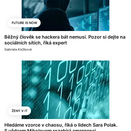
FUTURE IS NOW
Běžný člověk se hackera bát nemusí. Pozor si dejte na
sociálních sítích, říká expert
Gabriela Knížková
ŽENY V IT
Hledáme vzorce v chaosu, říká o lidech Sara Polak.
S vědcem Mikolovem rozebírá emergenci