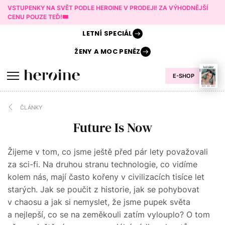
VSTUPENKY NA SVĚT PODLE HEROINE V PRODEJI! ZA VÝHODNĚJŠÍ
CENU POUZE TEĎ!🎟️
LETNÍ
SPECIÁL
ŽENY A
MOC PENĚZ
E-SHOP
ČLÁNKY
Future Is Now
Žijeme v tom, co jsme ještě před pár lety považovali
za sci-fi. Na druhou stranu technologie, co vidíme
kolem nás, mají často kořeny v civilizacích tisíce let
starých. Jak se poučit z historie, jak se pohybovat
v chaosu a jak si nemyslet, že jsme pupek světa
a nejlepší, co se na zeměkouli zatím vylouplo? O tom