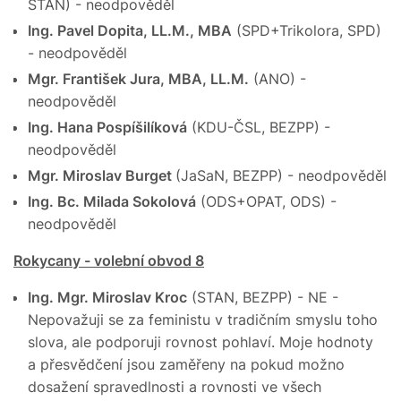
STAN) - neodpověděl
Ing. Pavel Dopita, LL.M., MBA
(SPD+Trikolora, SPD)
- neodpověděl
Mgr. František Jura, MBA, LL.M.
(ANO) -
neodpověděl
Ing. Hana Pospíšilíková
(KDU-ČSL, BEZPP) -
neodpověděl
Mgr. Miroslav Burget
(JaSaN, BEZPP) - neodpověděl
Ing. Bc. Milada Sokolová
(ODS+OPAT, ODS) -
neodpověděl
Rokycany - volební obvod 8
Ing. Mgr. Miroslav Kroc
(STAN, BEZPP) - NE -
Nepovažuji se za feministu v tradičním smyslu toho
slova, ale podporuji rovnost pohlaví. Moje hodnoty
a přesvědčení jsou zaměřeny na pokud možno
dosažení spravedlnosti a rovnosti ve všech