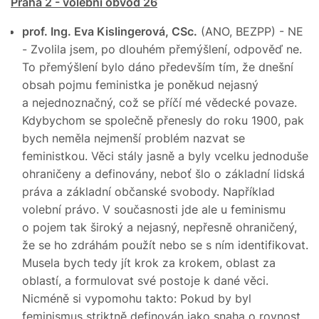
Praha 2 - volební obvod 26
prof. Ing. Eva Kislingerová, CSc.
(ANO, BEZPP) - NE
- Zvolila jsem, po dlouhém přemýšlení, odpověď ne.
To přemýšlení bylo dáno především tím, že dnešní
obsah pojmu feministka je poněkud nejasný
a nejednoznačný, což se příčí mé vědecké povaze.
Kdybychom se společně přenesly do roku 1900, pak
bych neměla nejmenší problém nazvat se
feministkou. Věci stály jasně a byly vcelku jednoduše
ohraničeny a definovány, neboť šlo o základní lidská
práva a základní občanské svobody. Například
volební právo. V současnosti jde ale u feminismu
o pojem tak široký a nejasný, nepřesně ohraničený,
že se ho zdráhám použít nebo se s ním identifikovat.
Musela bych tedy jít krok za krokem, oblast za
oblastí, a formulovat své postoje k dané věci.
Nicméně si vypomohu takto: Pokud by byl
feminismus striktně definován jako snaha o rovnost