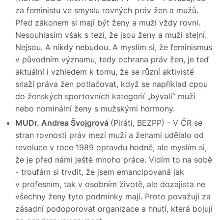
za feministu ve smyslu rovných práv žen a mužů.
Před zákonem si mají být ženy a muži vždy rovni.
Nesouhlasím však s tezí, že jsou ženy a muži stejní.
Nejsou. A nikdy nebudou. A myslím si, že feminismus
v původním významu, tedy ochrana práv žen, je teď
aktuální i vzhledem k tomu, že se různí aktivisté
snaží práva žen potlačovat, když se například cpou
do ženských sportovních kategorií „bývalí“ muži
nebo nominální ženy s mužskými hormony.
MUDr. Andrea Švojgrová
(Piráti, BEZPP) - V ČR se
stran rovnosti práv mezi muži a ženami udělalo od
revoluce v roce 1989 opravdu hodně, ale myslím si,
že je před námi ještě mnoho práce. Vidím to na sobě
- troufám si trvdit, že jsem emancipovaná jak
v profesním, tak v osobním životě, ale dozajista ne
všechny ženy tyto podmínky mají. Proto považuji za
zásadní podoporovat organizace a hnutí, která bojují