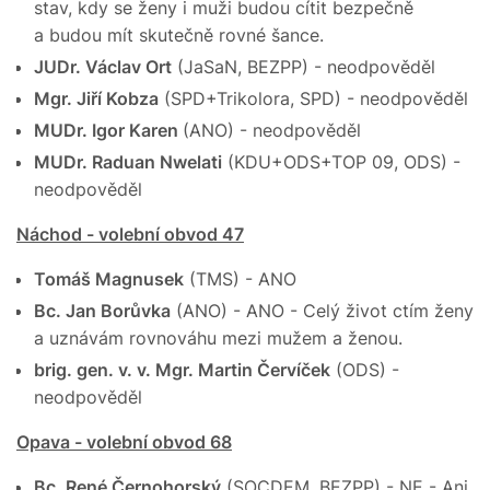
stav, kdy se ženy i muži budou cítit bezpečně
a budou mít skutečně rovné šance.
JUDr. Václav Ort
(JaSaN, BEZPP) - neodpověděl
Mgr. Jiří Kobza
(SPD+Trikolora, SPD) - neodpověděl
MUDr. Igor Karen
(ANO) - neodpověděl
MUDr. Raduan Nwelati
(KDU+ODS+TOP 09, ODS) -
neodpověděl
Náchod - volební obvod 47
Tomáš Magnusek
(TMS) - ANO
Bc. Jan Borůvka
(ANO) - ANO - Celý život ctím ženy
a uznávám rovnováhu mezi mužem a ženou.
brig. gen. v. v. Mgr. Martin Červíček
(ODS) -
neodpověděl
Opava - volební obvod 68
Bc. René Černohorský
(SOCDEM, BEZPP) - NE - Ani