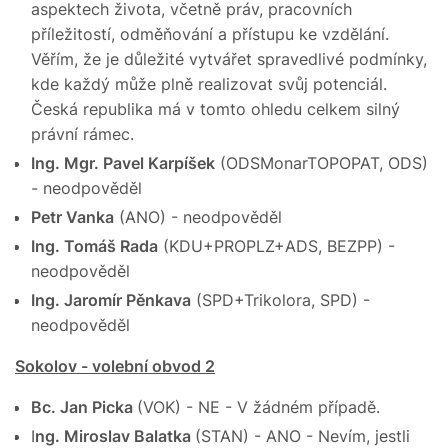
aspektech života, včetně práv, pracovních
příležitostí, odměňování a přístupu ke vzdělání.
Věřím, že je důležité vytvářet spravedlivé podmínky,
kde každý může plně realizovat svůj potenciál.
Česká republika má v tomto ohledu celkem silný
právní rámec.
Ing. Mgr. Pavel Karpíšek
(ODSMonarTOPOPAT, ODS)
- neodpověděl
Petr Vanka
(ANO) - neodpověděl
Ing. Tomáš Rada
(KDU+PROPLZ+ADS, BEZPP) -
neodpověděl
Ing. Jaromír Pěnkava
(SPD+Trikolora, SPD) -
neodpověděl
Sokolov - volební obvod 2
Bc. Jan Picka
(VOK) - NE - V žádném případě.
I
ng. Miroslav Balatka
(STAN) - ANO - Nevím, jestli