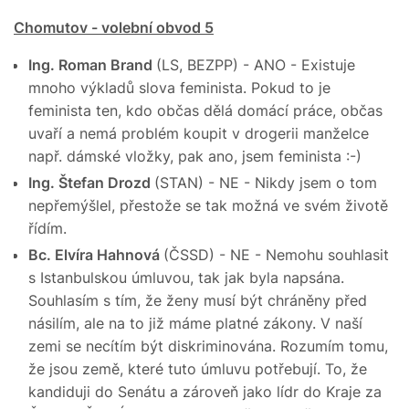
Chomutov - volební obvod 5
Ing. Roman Brand
(LS, BEZPP) - ANO - Existuje
mnoho výkladů slova feminista. Pokud to je
feminista ten, kdo občas dělá domácí práce, občas
uvaří a nemá problém koupit v drogerii manželce
např. dámské vložky, pak ano, jsem feminista :-)
Ing. Štefan Drozd
(STAN) - NE - Nikdy jsem o tom
nepřemýšlel, přestože se tak možná ve svém životě
řídím.
Bc. Elvíra Hahnová
(ČSSD) - NE - Nemohu souhlasit
s Istanbulskou úmluvou, tak jak byla napsána.
Souhlasím s tím, že ženy musí být chráněny před
násilím, ale na to již máme platné zákony. V naší
zemi se necítím být diskriminována. Rozumím tomu,
že jsou země, které tuto úmluvu potřebují. To, že
kandiduji do Senátu a zároveň jako lídr do Kraje za