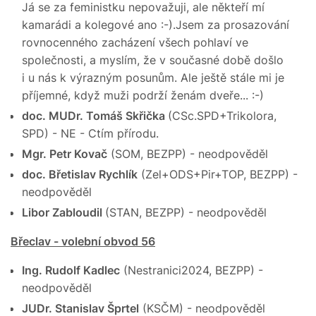
Já se za feministku nepovažuji, ale někteří mí
kamarádi a kolegové ano :-).Jsem za prosazování
rovnocenného zacházení všech pohlaví ve
společnosti, a myslím, že v současné době došlo
i u nás k výrazným posunům. Ale ještě stále mi je
příjemné, když muži podrží ženám dveře... :-)
doc. MUDr. Tomáš Skřička
(CSc.SPD+Trikolora,
SPD) - NE - Ctím přírodu.
Mgr. Petr Kovač
(SOM, BEZPP) - neodpověděl
doc. Břetislav Rychlík
(Zel+ODS+Pir+TOP, BEZPP) -
neodpověděl
Libor Zabloudil
(STAN, BEZPP) - neodpověděl
Břeclav - volební obvod 56
Ing. Rudolf Kadlec
(Nestranici2024, BEZPP) -
neodpověděl
JUDr. Stanislav Šprtel
(KSČM) - neodpověděl