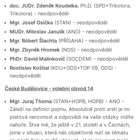
doc. JUDr. Zdeněk Koudelka
, Ph.D. (SPD+Trikolora,
Trikolora) - neodpověděl
Mgr. Josef Osička
(STAN) - neodpověděl
MUDr. Miloslav Janulík
(ANO) - neodpověděl
Mgr. Róbert Šlachta
(PŘÍSAHA) - neodpověděl
Mgr. Zbyněk Hromek
(NOS) - neodpověděl
PhDr. David Malinkovič
(SOCDEM) - neodpověděl
Rostislav Koštial
(KDU+ODS+TOP 09, ODS) -
neodpověděl
České Budějovice - volební obvod 14
Mgr. Juraj Thoma
(STAN+HOPB, HOPB) - ANO -
Záleží na definici pojmu. Absolutně proti srsti je mi
platová nerovnost a odpovědi na vaše otázky vidíte
nahoře. Štve mě, že ještě v 21. století a v Čechách,
jsme v situaci, která nás objektivně nutí se tématu