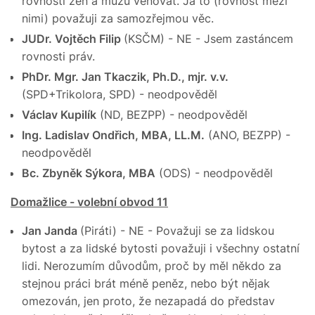
rovnosti žen a mužů věnovat. Já to (rovnost mezi
nimi) považuji za samozřejmou věc.
JUDr. Vojtěch Filip
(KSČM) - NE - Jsem zastáncem
rovnosti práv.
PhDr. Mgr. Jan Tkaczik, Ph.D., mjr. v.v.
(SPD+Trikolora, SPD) - neodpověděl
Václav Kupilík
(ND, BEZPP) - neodpověděl
Ing. Ladislav Ondřich, MBA, LL.M.
(ANO, BEZPP) -
neodpověděl
Bc. Zbyněk Sýkora, MBA
(ODS) - neodpověděl
Domažlice - volební obvod 11
Jan Janda
(Piráti) - NE - Považuji se za lidskou
bytost a za lidské bytosti považuji i všechny ostatní
lidi. Nerozumím důvodům, proč by měl někdo za
stejnou práci brát méně peněz, nebo být nějak
omezován, jen proto, že nezapadá do představ