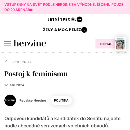
VSTUPENKY NA SVĚT PODLE HEROINE ZA VÝHODNĚJŠÍ CENU POUZE
DO 20.SRPNA!🎟️
LETNÍ
SPECIÁL
ŽENY A
MOC PENĚZ
E-SHOP
SPOLEČNOST
Postoj k feminismu
12. září 2024
Redakce Heroine
POLITIKA
Odpovědi kandidátů a kandidátek do Senátu najdete
podle abecedně serazených volebních obvodů.