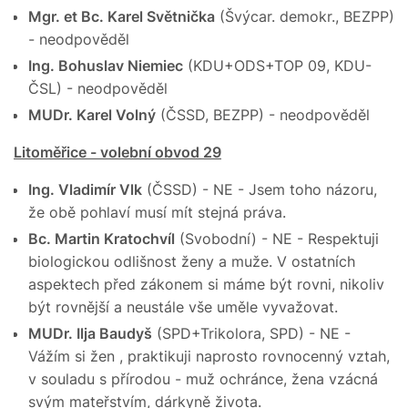
Mgr. et Bc. Karel Světnička
(Švýcar. demokr., BEZPP)
- neodpověděl
Ing. Bohuslav Niemiec
(KDU+ODS+TOP 09, KDU-
ČSL) - neodpověděl
MUDr. Karel Volný
(ČSSD, BEZPP) - neodpověděl
Litoměřice - volební obvod 29
Ing. Vladimír Vlk
(ČSSD) - NE - Jsem toho názoru,
že obě pohlaví musí mít stejná práva.
Bc. Martin Kratochvíl
(Svobodní) - NE - Respektuji
biologickou odlišnost ženy a muže. V ostatních
aspektech před zákonem si máme být rovni, nikoliv
být rovnější a neustále vše uměle vyvažovat.
MUDr. Ilja Baudyš
(SPD+Trikolora, SPD) - NE -
Vážím si žen , praktikuji naprosto rovnocenný vztah,
v souladu s přírodou - muž ochránce, žena vzácná
svým mateřstvím, dárkyně života.