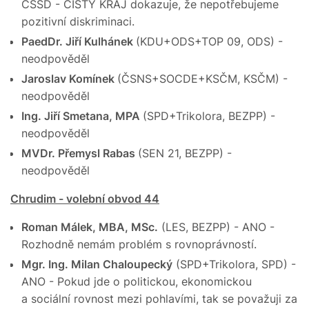
ČSSD - ČISTÝ KRAJ dokazuje, že nepotřebujeme
pozitivní diskriminaci.
PaedDr. Jiří Kulhánek
(KDU+ODS+TOP 09, ODS) -
neodpověděl
Jaroslav Komínek
(ČSNS+SOCDE+KSČM, KSČM) -
neodpověděl
Ing. Jiří Smetana, MPA
(SPD+Trikolora, BEZPP) -
neodpověděl
MVDr. Přemysl Rabas
(SEN 21, BEZPP) -
neodpověděl
Chrudim - volební obvod 44
Roman Málek, MBA, MSc.
(LES, BEZPP) - ANO -
Rozhodně nemám problém s rovnoprávností.
Mgr. Ing. Milan Chaloupecký
(SPD+Trikolora, SPD) -
ANO - Pokud jde o politickou, ekonomickou
a sociální rovnost mezi pohlavími, tak se považuji za