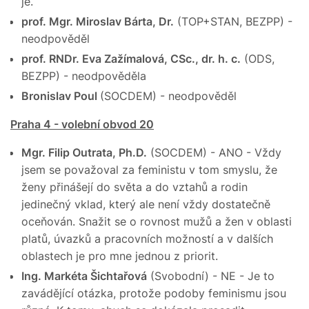
je.
prof. Mgr. Miroslav Bárta, Dr.
(TOP+STAN, BEZPP) -
neodpověděl
prof. RNDr. Eva Zažímalová, CSc., dr. h. c.
(ODS,
BEZPP) - neodpověděla
Bronislav Poul
(SOCDEM) - neodpověděl
Praha 4 - volební obvod 20
Mgr. Filip Outrata, Ph.D.
(SOCDEM) - ANO - Vždy
jsem se považoval za feministu v tom smyslu, že
ženy přinášejí do světa a do vztahů a rodin
jedinečný vklad, který ale není vždy dostatečně
oceňován. Snažit se o rovnost mužů a žen v oblasti
platů, úvazků a pracovních možností a v dalších
oblastech je pro mne jednou z priorit.
Ing. Markéta Šichtařová
(Svobodní) - NE - Je to
zavádějící otázka, protože podoby feminismu jsou