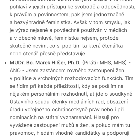
pohlaví v jejich přístupu ke svobodě a odpovědnosti,
k právům a povinnostem, pak jsem jednoznačně
a bezvýhradně feministka. Avšak v tom smyslu, jak
je výraz nejasně a povšechně používán v médiích
a v obecné mluvě, feministka nejsem, protože
skutečně nevím, co si pod tím ta která čtenářka
nebo čtenář přesně představuje.
MUDr. Bc. Marek Hilšer, Ph.D.
(Piráti+MHS, MHS) -
ANO - Jsem zastáncem rovného zastoupení žen
v politice a vrcholných rozhodovacích funkcích. Tím
se řídím při každé příležitosti, kdy se podílím na
nějakém personálním rozhodnutí, ať jde o soudkyně
Ústavního soudu, členky mediálních rad, obsazení
úřadu veřejné*ho ochránce*kyně práv nebo i při
nominacích na státní vyznamenání. Hlasuji pro
vyvážené zastoupení mužů a žen, a pokud mám tu
pravomoc, hledám vhodné kandidátky a podporuji