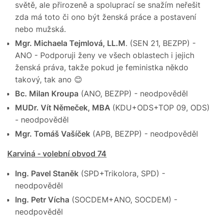
světě, ale přirozeně a spoluprací se snažím neřešit
zda má toto či ono být ženská práce a postavení
nebo mužská.
Mgr. Michaela Tejmlová, LL.M
. (SEN 21, BEZPP) -
ANO - Podporuji ženy ve všech oblastech i jejich
ženská práva, takže pokud je feministka někdo
takový, tak ano 😊
Bc. Milan Kroupa
(ANO, BEZPP) - neodpověděl
MUDr. Vít Němeček, MBA
(KDU+ODS+TOP 09, ODS)
- neodpověděl
Mgr. Tomáš Vašíček
(APB, BEZPP) - neodpověděl
Karviná - volební obvod 74
Ing. Pavel Staněk
(SPD+Trikolora, SPD) -
neodpověděl
Ing. Petr Vícha
(SOCDEM+ANO, SOCDEM) -
neodpověděl