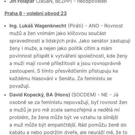
Jiří Folajtár
(JaSaN, BEZPP) - neodpověděl
Praha 8 - volební obvod 23
Ing. Lukáš Wagenknecht
(Piráti) - ANO - Rovnost
mužů a žen vnímám jako klíčovou součást
spravedlnosti a lidských práv. Jako senátor zastupuji
ženy i muže, a nejen jako politik cítím a mám
povinnost přispět k vytváření společnosti, kde ženy
a muži mají rovné příležitosti a jsou rovnoprávně
zastoupeni. S tímto přesvědčením přistupuju ke
každému hlasování v Senátu. Za feministu se
považuji.
David Kopecký, BA (Hons)
(SOCDEM) - NE - Já
osobně se za feministu nepovažuji, byť rovnost žen
a mužů je pro mě zcela samozřejmá a nedělá mí
problém, že žena může být ve vztahu ta silnější
a muž může být empatičtější. Rád pomůžu ženě do
kabátu a nebo podržím dveře, ale neuráží mě, že to