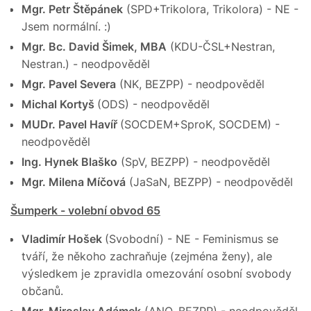
Mgr. Petr Štěpánek
(SPD+Trikolora, Trikolora) - NE -
Jsem normální. :)
Mgr. Bc. David Šimek, MBA
(KDU-ČSL+Nestran,
Nestran.) - neodpověděl
Mgr. Pavel Severa
(NK, BEZPP) - neodpověděl
Michal Kortyš
(ODS) - neodpověděl
MUDr. Pavel Havíř
(SOCDEM+SproK, SOCDEM) -
neodpověděl
Ing. Hynek Blaško
(SpV, BEZPP) - neodpověděl
Mgr. Milena Míčová
(JaSaN, BEZPP) - neodpověděl
Šumperk - volební obvod 65
Vladimír Hošek
(Svobodní) - NE - Feminismus se
tváří, že někoho zachraňuje (zejména ženy), ale
výsledkem je zpravidla omezování osobní svobody
občanů.