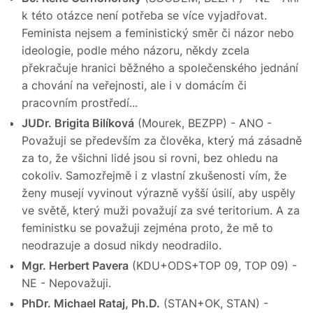
k této otázce není potřeba se více vyjadřovat.
Feminista nejsem a feministický směr či názor nebo
ideologie, podle mého názoru, někdy zcela
překračuje hranici běžného a společenského jednání
a chování na veřejnosti, ale i v domácím či
pracovním prostředí...
JUDr. Brigita Bilíková
(Mourek, BEZPP) - ANO -
Považuji se především za člověka, který má zásadně
za to, že všichni lidé jsou si rovni, bez ohledu na
cokoliv. Samozřejmě i z vlastní zkušenosti vím, že
ženy musejí vyvinout výrazně vyšší úsilí, aby uspěly
ve světě, který muži považují za své teritorium. A za
feministku se považuji zejména proto, že mě to
neodrazuje a dosud nikdy neodradilo.
Mgr. Herbert Pavera
(KDU+ODS+TOP 09, TOP 09) -
NE - Nepovažuji.
PhDr. Michael Rataj, Ph.D.
(STAN+OK, STAN) -