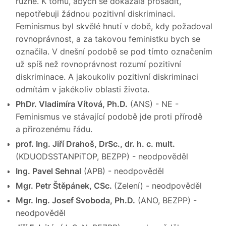
různé. K tomu, abych se dokázala prosadit,
nepotřebuji žádnou pozitivní diskriminaci.
Feminismus byl skvělé hnutí v době, kdy požadoval
rovnoprávnost, a za takovou feministku bych se
označila. V dnešní podobě se pod tímto označením
už spíš než rovnoprávnost rozumí pozitivní
diskriminace. A jakoukoliv pozitivní diskriminaci
odmítám v jakékoliv oblasti života.
PhDr. Vladimíra Vítová, Ph.D.
(ANS) - NE -
Feminismus ve stávající podobě jde proti přírodě
a přirozenému řádu.
prof. Ing. Jiří Drahoš, DrSc., dr. h. c. mult.
(KDUODSSTANPiTOP, BEZPP) - neodpověděl
Ing. Pavel Sehnal
(APB) - neodpověděl
Mgr. Petr Štěpánek, CSc.
(Zelení) - neodpověděl
Mgr. Ing. Josef Svoboda, Ph.D.
(ANO, BEZPP) -
neodpověděl