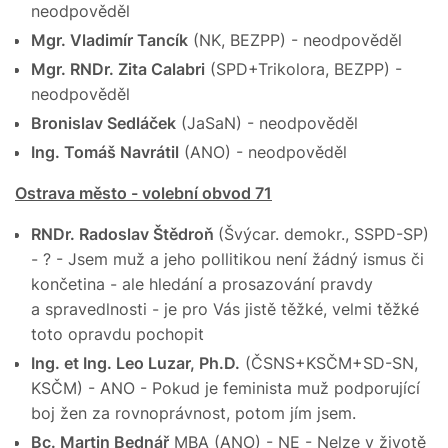
neodpověděl
Mgr. Vladimír Tancík
(NK, BEZPP) - neodpověděl
Mgr. RNDr. Zita Calabri
(SPD+Trikolora, BEZPP) -
neodpověděl
Bronislav Sedláček
(JaSaN) - neodpověděl
Ing. Tomáš Navrátil
(ANO) - neodpověděl
Ostrava město - volební obvod 71
RNDr. Radoslav Štědroň
(Švýcar. demokr., SSPD-SP)
- ? - Jsem muž a jeho pollitikou není žádný ismus či
končetina - ale hledání a prosazování pravdy
a spravedlnosti - je pro Vás jistě těžké, velmi těžké
toto opravdu pochopit
Ing. et Ing. Leo Luzar, Ph.D.
(ČSNS+KSČM+SD-SN,
KSČM) - ANO - Pokud je feminista muž podporující
boj žen za rovnoprávnost, potom jím jsem.
Bc. Martin Bednář
MBA (ANO) - NE - Nelze v životě