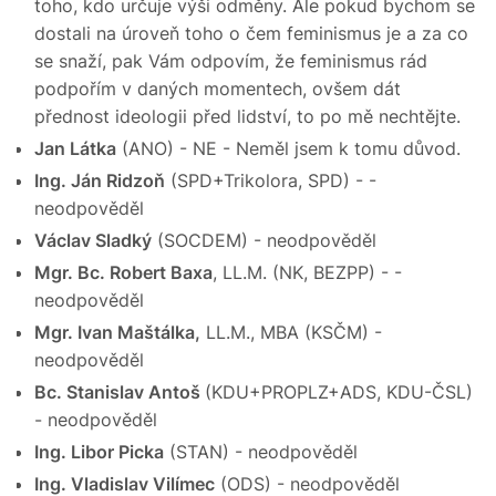
toho, kdo určuje výši odměny. Ale pokud bychom se
dostali na úroveň toho o čem feminismus je a za co
se snaží, pak Vám odpovím, že feminismus rád
podpořím v daných momentech, ovšem dát
přednost ideologii před lidství, to po mě nechtějte.
Jan Látka
(ANO) - NE - Neměl jsem k tomu důvod.
Ing. Ján Ridzoň
(SPD+Trikolora, SPD) - -
neodpověděl
Václav Sladký
(SOCDEM) - neodpověděl
Mgr. Bc. Robert Baxa
, LL.M. (NK, BEZPP) - -
neodpověděl
Mgr. Ivan Maštálka,
LL.M., MBA (KSČM) -
neodpověděl
Bc. Stanislav Antoš
(KDU+PROPLZ+ADS, KDU-ČSL)
- neodpověděl
Ing. Libor Picka
(STAN) - neodpověděl
Ing. Vladislav Vilímec
(ODS) - neodpověděl