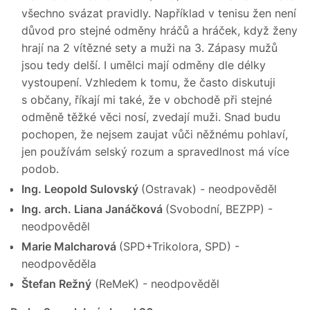
všechno svázat pravidly. Například v tenisu žen není
důvod pro stejné odměny hráčů a hráček, když ženy
hrají na 2 vítězné sety a muži na 3. Zápasy mužů
jsou tedy delší. I umělci mají odměny dle délky
vystoupení. Vzhledem k tomu, že často diskutuji
s občany, říkají mi také, že v obchodě při stejné
odměně těžké věci nosí, zvedají muži. Snad budu
pochopen, že nejsem zaujat vůči něžnému pohlaví,
jen používám selský rozum a spravedlnost má více
podob.
Ing. Leopold Sulovský
(Ostravak) - neodpověděl
Ing. arch. Liana Janáčková
(Svobodní, BEZPP) -
neodpověděl
Marie Malcharová
(SPD+Trikolora, SPD) -
neodpověděla
Štefan Režný
(ReMeK) - neodpověděl