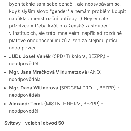
bych takhle sám sebe označil, ale neosypávám se,
když slyším slovo "gender" a nemám problém koupit
například menstruační potřeby. :) Nejsem ale
příznivcem třeba kvót pro ženské zastoupení
v institucích, ale trápí mne velmi například rozdílné
platové ohodnocení mužů a žen za stejnou práci
nebo pozici.
JUDr. Josef Vaněk
(SPD+Trikolora, BEZPP,) -
neodpověděl
Mgr. Jana Mračková Vildumetzová
(ANO) -
neodpověděla
Mgr. Dana Wittnerová
(
SRDCEM PRO ..., BEZPP) -
neodpověděla
Alexandr Terek
(MÍSTNÍ HNHRM, BEZPP) -
neodpověděl
Svitavy - volební obvod 50