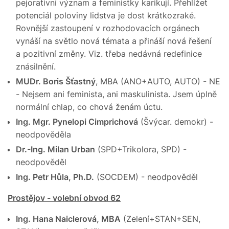
pejorativní význam a feministky karikují. Přehlížet
potenciál poloviny lidstva je dost krátkozraké.
Rovnější zastoupení v rozhodovacích orgánech
vynáší na světlo nová témata a přináší nová řešení
a pozitivní změny. Viz. třeba nedávná redefinice
znásilnění.
MUDr. Boris Šťastný
, MBA (ANO+AUTO, AUTO) - NE
- Nejsem ani feminista, ani maskulinista. Jsem úplně
normální chlap, co chová ženám úctu.
Ing. Mgr. Pynelopi Cimprichová
(Švýcar. demokr) -
neodpověděla
Dr.-Ing. Milan Urban
(SPD+Trikolora, SPD) -
neodpověděl
Ing. Petr Hůla, Ph.D.
(SOCDEM) - neodpověděl
Prostějov - volební obvod 62
Ing. Hana Naiclerová, MBA
(Zelení+STAN+SEN,