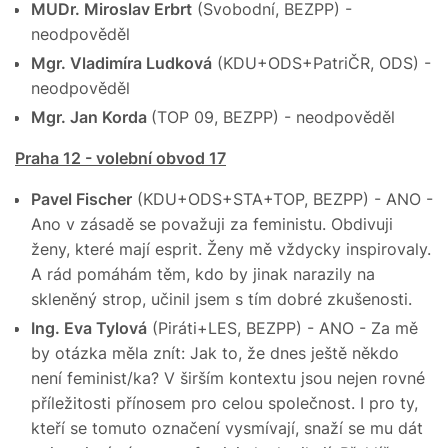
MUDr. Miroslav Erbrt
(Svobodní, BEZPP) -
neodpověděl
Mgr. Vladimíra Ludková
(KDU+ODS+PatriČR, ODS) -
neodpověděl
Mgr. Jan Korda
(TOP 09, BEZPP) - neodpověděl
Praha 12 - volební obvod 17
Pavel Fischer
(KDU+ODS+STA+TOP, BEZPP) - ANO -
Ano v zásadě se považuji za feministu. Obdivuji
ženy, které mají esprit. Ženy mě vždycky inspirovaly.
A rád pomáhám těm, kdo by jinak narazily na
skleněný strop, učinil jsem s tím dobré zkušenosti.
Ing. Eva Tylová
(Piráti+LES, BEZPP) - ANO - Za mě
by otázka měla znít: Jak to, že dnes ještě někdo
není feminist/ka? V širším kontextu jsou nejen rovné
příležitosti přínosem pro celou společnost. I pro ty,
kteří se tomuto označení vysmívají, snaží se mu dát