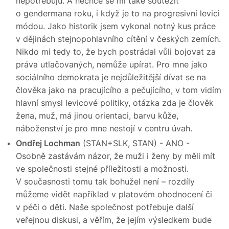
nepotřebuju. A nechce se mi také soutěžit
o gendermana roku, i když je to na progresivní levici
módou. Jako historik jsem vykonal notný kus práce
v dějinách stejnopohlavního cítění v českých zemích.
Nikdo mi tedy to, že bych postrádal vůli bojovat za
práva utlačovaných, nemůže upírat. Pro mne jako
sociálního demokrata je nejdůležitější dívat se na
člověka jako na pracujícího a pečujícího, v tom vidím
hlavní smysl levicové politiky, otázka zda je člověk
žena, muž, má jinou orientaci, barvu kůže,
náboženství je pro mne nestojí v centru úvah.
Ondřej Lochman
(STAN+SLK, STAN) - ANO -
Osobně zastávám názor, že muži i ženy by měli mít
ve společnosti stejné příležitosti a možnosti.
V současnosti tomu tak bohužel není – rozdíly
můžeme vidět například v platovém ohodnocení či
v péči o děti. Naše společnost potřebuje další
veřejnou diskusi, a věřím, že jejím výsledkem bude