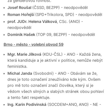
za genderovou rovnost.
Josef Roušal
(ČSSD, BEZPP) - neodpověděl
Roman Hořejší
(SPD+Trikolora, SPD) - neodpověděl
prof. JUDr. Helena Válková
, CSc. (ANO) -
neodpověděl
Dominik Hašek
(TOP 09, BEZPP) - neodpověděl
Brno - město - volební obvod 59
Mgr. Marie Jílková
(KDU-ČSL) - ANO - Každá žena,
která kandiduje a je aktivní v politice, nemůže nebýt
feministka.
Michal Janda
(Svobodní) - ANO - Obávám se že,
dnes je toto označení zneužíváno kde kým. Ovšem
pro mě toto označení značí člověka, který si je
vědom všech silných a slabých stránek obou pohlaví
a tento fakt respektuje.
Ing. Karin Podivinská
(SOCDEM+ANO, ANO) - NE -