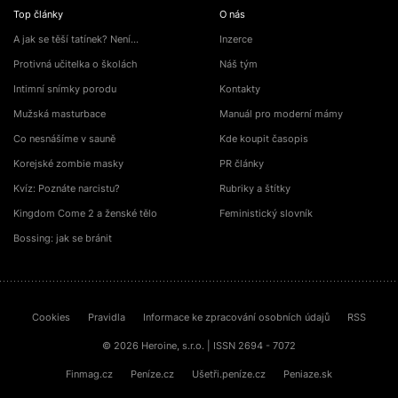
Top články
O nás
A jak se těší tatínek? Není…
Inzerce
Protivná učitelka o školách
Náš tým
Intimní snímky porodu
Kontakty
Mužská masturbace
Manuál pro moderní mámy
Co nesnášíme v sauně
Kde koupit časopis
Korejské zombie masky
PR články
Kvíz: Poznáte narcistu?
Rubriky a štítky
Kingdom Come 2 a ženské tělo
Feministický slovník
Bossing: jak se bránit
Cookies
Pravidla
Informace ke zpracování osobních údajů
RSS
© 2026 Heroine, s.r.o. | ISSN 2694 - 7072
Finmag.cz
Peníze.cz
Ušetři.peníze.cz
Peniaze.sk