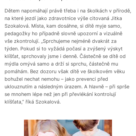
Dětem napomáhají právě třeba i na školkách v přírodě,
na které jezdí jako zdravotnice výše citovaná Jitka
Szokalová. Místa, kam dosáhne, si dítě myje samo,
pedagožky ho případně slovně upozorní a vizuálně
vše zkontrolují. „Sprchujeme nejméně dvakrát za
týden. Pokud si to vyžádá počasí a zvýšený výskyt
klíšťat, sprchovaly jsme i denně. Částečně se dítě od
mýdla omývá samo a drží si sprchu, částečně mu
pomáhám. Bez dozoru však dítě ve školkovém věku
bohužel nechat nemohu – jako prevenci před
uklouznutím a následným úrazem. A hlavně – při sprše
se mnohem lépe než jen při převlékání kontrolují
klíšťata,” říká Szokalová.