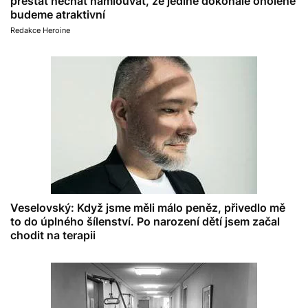
přestat nechat namlouvat, že jedině dokonale oholené
budeme atraktivní
Redakce Heroine
Veselovský: Když jsme měli málo peněz, přivedlo mě
to do úplného šílenství. Po narození dětí jsem začal
chodit na terapii