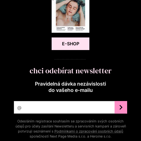
E-SHOP
chci odebírat newsletter
Pravidelná dávka nezávislosti
do vašeho e‑mailu
Odesláním registrace souhlasím se zpracováním svých osobních
údajů pro účely zasílání Newsletteru a servisních kampaní a zároveň
potvrzuji seznámení s
Podmínkami o zpracování osobních údajů
společností Next Page Media s.r.o. a Heroine s.r.o.