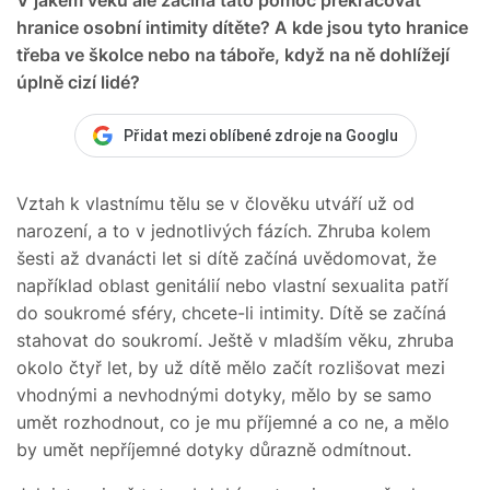
hranice osobní intimity dítěte? A kde jsou tyto hranice
třeba ve školce nebo na táboře, když na ně dohlížejí
úplně cizí lidé?
Přidat mezi oblíbené zdroje na Googlu
Vztah k vlastnímu tělu se v člověku utváří už od
narození, a to v jednotlivých fázích. Zhruba kolem
šesti až dvanácti let si dítě začíná uvědomovat, že
například oblast genitálií nebo vlastní sexualita patří
do soukromé sféry, chcete-li intimity. Dítě se začíná
stahovat do soukromí. Ještě v mladším věku, zhruba
okolo čtyř let, by už dítě mělo začít rozlišovat mezi
vhodnými a nevhodnými dotyky, mělo by se samo
umět rozhodnout, co je mu příjemné a co ne, a mělo
by umět nepříjemné dotyky důrazně odmítnout.