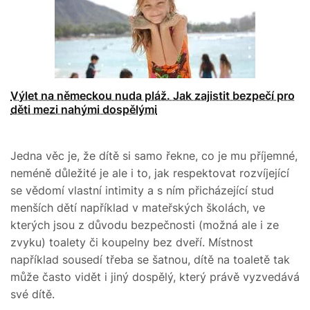
Výlet na německou nuda pláž. Jak zajistit bezpečí pro
děti mezi nahými dospělými
Jedna věc je, že dítě si samo řekne, co je mu příjemné,
neméně důležité je ale i to, jak respektovat rozvíjející
se vědomí vlastní intimity a s ním přicházející stud
menších dětí například v mateřských školách, ve
kterých jsou z důvodu bezpečnosti (možná ale i ze
zvyku) toalety či koupelny bez dveří. Místnost
například sousedí třeba se šatnou, dítě na toaletě tak
může často vidět i jiný dospělý, který právě vyzvedává
své dítě.