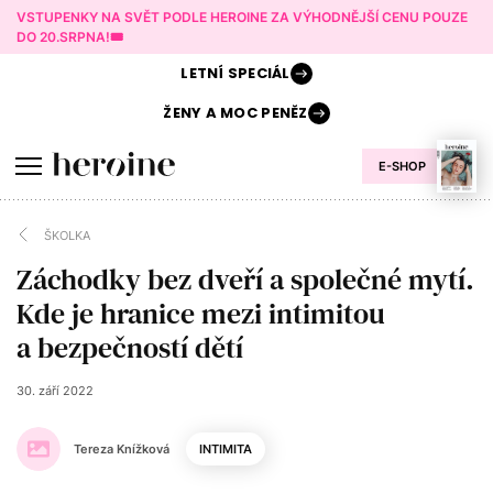
VSTUPENKY NA SVĚT PODLE HEROINE ZA VÝHODNĚJŠÍ CENU POUZE
DO 20.SRPNA!🎟️
LETNÍ
SPECIÁL
ŽENY A
MOC PENĚZ
E-SHOP
ŠKOLKA
Záchodky bez dveří a společné mytí.
Kde je hranice mezi intimitou
a bezpečností dětí
30. září 2022
Tereza Knížková
INTIMITA