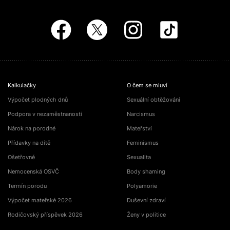
Kalkulačky
O čem se mluví
Výpočet plodných dnů
Sexuální obtěžování
Podpora v nezaměstnanosti
Narcismus
Nárok na porodné
Mateřství
Přídavky na dítě
Feminismus
Ošetřovné
Sexualita
Nemocenská OSVČ
Body shaming
Termín porodu
Polyamorie
Výpočet mateřské 2026
Duševní zdraví
Rodičovský příspěvek 2026
Ženy v politice