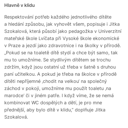
Hlavně v klidu
Respektování potřeb každého jednotlivého dítěte
a hledání způsobu, jak vyhovět všem, popisuje i Jitka
Szokalová, která působí jako pedagožka v Univerzitní
mateřské škole Lvíčata při Vysoké škole ekonomické
v Praze a jezdí jako zdravotnice i na školky v přírodě.
„Pokud se na toaletě dítě stydí a chce být samo, tak
mu to umožníme. Se stydlivým dítětem se trochu
zdržím, když jsou ostatní už třeba v šatně s druhou
paní učitelkou. A pokud je třeba na školce v přírodě
dítěti nepříjemné ‚chodit na velkou‘ na společný
záchod v pokoji, umožníme mu použít toaletu ‚na
marodce‘ či v jiném patře. I když víme, že se nemá
kombinovat WC dospělých a dětí, je pro mne
přednější, aby bylo dítě v klidu,” doplňuje Jitka
Szokalová.