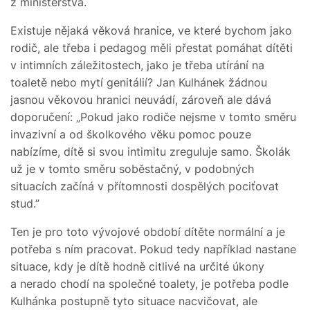
z ministerstva.
Existuje nějaká věková hranice, ve které bychom jako
rodič, ale třeba i pedagog měli přestat pomáhat dítěti
v intimních záležitostech, jako je třeba utírání na
toaletě nebo mytí genitálií? Jan Kulhánek žádnou
jasnou věkovou hranici neuvádí, zároveň ale dává
doporučení: „Pokud jako rodiče nejsme v tomto směru
invazivní a od školkového věku pomoc pouze
nabízíme, dítě si svou intimitu zreguluje samo. Školák
už je v tomto směru soběstačný, v podobných
situacích začíná v přítomnosti dospělých pociťovat
stud.”
Ten je pro toto vývojové období dítěte normální a je
potřeba s ním pracovat. Pokud tedy například nastane
situace, kdy je dítě hodně citlivé na určité úkony
a nerado chodí na společné toalety, je potřeba podle
Kulhánka postupně tyto situace nacvičovat, ale