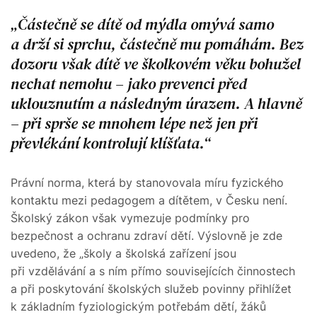
Částečně se dítě od mýdla omývá samo
a drží si sprchu, částečně mu pomáhám. Bez
dozoru však dítě ve školkovém věku bohužel
nechat nemohu – jako prevenci před
uklouznutím a následným úrazem. A hlavně
– při sprše se mnohem lépe než jen při
převlékání kontrolují klíšťata.
Právní norma, která by stanovovala míru fyzického
kontaktu mezi pedagogem a dítětem, v Česku není.
Školský zákon však vymezuje podmínky pro
bezpečnost a ochranu zdraví dětí. Výslovně je zde
uvedeno, že „školy a školská zařízení jsou
při vzdělávání a s ním přímo souvisejících činnostech
a při poskytování školských služeb povinny přihlížet
k základním fyziologickým potřebám dětí, žáků