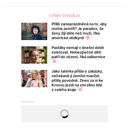
výběr redakce
Příliš zaneprázdněná na to, aby
mohla zemřít? Je paradox, že
ženy žijí déle než muži, říká
americká vědkyně
Pasťáky nemají v dnešní době
existovat. Nebezpečné děti
patří do vězení, říká odbornice
Jako tatérka přišla o zakázky,
nečekaně jí zemřel manžel,
přišly povodně. Dnes za ní ke
Krnovu jezdí na zmrzlinu lidé
z celého kraje