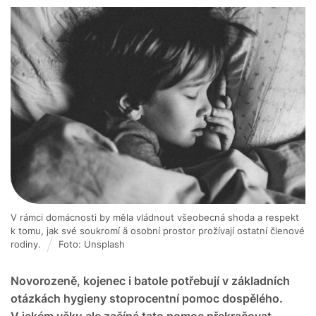
V rámci domácnosti by měla vládnout všeobecná shoda a respekt
k tomu, jak své soukromí ä osobní prostor prožívají ostatní členové
rodiny.
Foto: Unsplash
Novorozeně, kojenec i batole potřebují v základních
otázkách hygieny stoprocentní pomoc dospělého.
V jakém věku ale začíná tato pomoc překračovat