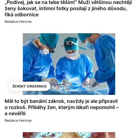
„Podívej, jak se na tebe těším!“ Muži většinou nechtějí
ženy šokovat, intimní fotky posílají z jiného důvodu,
říká odbornice
Redakce Heroine
ŽENSKÝ ORGASMUS
Měl to být banální zákrok, navždy je ale připravil
o rozkoš. Příběhy žen, kterým lékaři nepomohli –
a nevěřili
Redakce Heroine