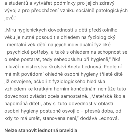
a studentů a vytvářet podmínky pro jejich zdravý
vývoj a pro předcházení vzniku sociálně patologických
jevů.”
„Míru hygienických dovedností u dětí předškolního
věku je nutné posoudit s ohledem na fyziologický
i mentální věk dětí, na jejich individuální fyzické
i psychické potřeby, a také s ohledem na schopnost se
o sebe postarat, tedy sebeobsluhu při hygieně,” říká
mluvčí ministerstva školství Aneta Lednová. Podle ní
má mít povědomí ohledně osobní hygieny tříleté dítě
již osvojené, ačkoli z fyziologického hlediska
vzhledem ke krátkým horním končetinám nemůže tuto
dovednost zvládat zcela samostatně. „Mateřská škola
napomáhá dítěti, aby si tuto dovednost v oblasti
osobní hygieny postupně osvojilo – přesná doba, od
kdy to má umět, stanovena není,” dodává Lednová.
Nelze stanovit jednotná pravidla