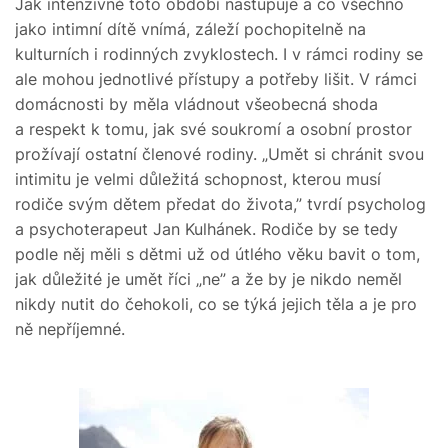
Jak intenzivně toto období nastupuje a co všechno
jako intimní dítě vnímá, záleží pochopitelně na
kulturních i rodinných zvyklostech. I v rámci rodiny se
ale mohou jednotlivé přístupy a potřeby lišit. V rámci
domácnosti by měla vládnout všeobecná shoda
a respekt k tomu, jak své soukromí a osobní prostor
prožívají ostatní členové rodiny. „Umět si chránit svou
intimitu je velmi důležitá schopnost, kterou musí
rodiče svým dětem předat do života,” tvrdí psycholog
a psychoterapeut Jan Kulhánek. Rodiče by se tedy
podle něj měli s dětmi už od útlého věku bavit o tom,
jak důležité je umět říci „ne” a že by je nikdo neměl
nikdy nutit do čehokoli, co se týká jejich těla a je pro
ně nepříjemné.