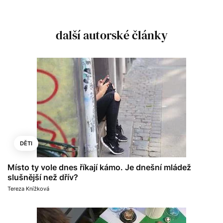
další autorské články
DĚTI
Místo ty vole dnes říkají kámo. Je dnešní mládež
slušnější než dřív?
Tereza Knížková