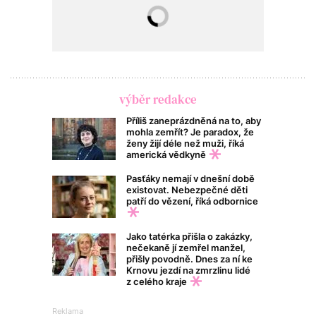
výběr redakce
Příliš zaneprázdněná na to, aby
mohla zemřít? Je paradox, že
ženy žijí déle než muži, říká
americká vědkyně
Pasťáky nemají v dnešní době
existovat. Nebezpečné děti
patří do vězení, říká odbornice
Jako tatérka přišla o zakázky,
nečekaně jí zemřel manžel,
přišly povodně. Dnes za ní ke
Krnovu jezdí na zmrzlinu lidé
z celého kraje