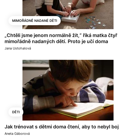
MIMOŘÁDNĚ NADANÉ DĚTI
„Chtěli jsme jenom normálně žít,“ říká matka čtyř
mimořádně nadaných dětí. Proto je učí doma
Jana Ustohalová
DĚTI
Jak trénovat s dětmi doma čtení, aby to nebyl boj
Aneta Gáborová