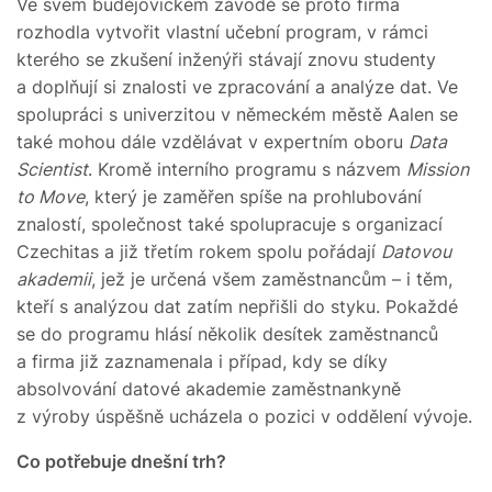
Ve svém budějovickém závodě se proto firma
rozhodla vytvořit vlastní učební program, v rámci
kterého se zkušení inženýři stávají znovu studenty
a doplňují si znalosti ve zpracování a analýze dat. Ve
spolupráci s univerzitou v německém městě Aalen se
také mohou dále vzdělávat v expertním oboru
Data
Scientist
. Kromě interního programu s názvem
Mission
to Move
, který je zaměřen spíše na prohlubování
znalostí, společnost také spolupracuje s organizací
Czechitas a již třetím rokem spolu pořádají
Datovou
akademii
, jež je určená všem zaměstnancům – i těm,
kteří s analýzou dat zatím nepřišli do styku. Pokaždé
se do programu hlásí několik desítek zaměstnanců
a firma již zaznamenala i případ, kdy se díky
absolvování datové akademie zaměstnankyně
z výroby úspěšně ucházela o pozici v oddělení vývoje.
Co potřebuje dnešní trh?