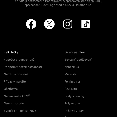
potvrzuji seznámení s
Podmínkami o zpracování osobních údajů
společností Next Page Media s.r.o. a Heroine s.r.o.
Kalkulačky
O čem se mluví
Výpočet plodných dnů
Sexuální obtěžování
Podpora v nezaměstnanosti
Narcismus
Nárok na porodné
Mateřství
Přídavky na dítě
Feminismus
Ošetřovné
Sexualita
Nemocenská OSVČ
Body shaming
Termín porodu
Polyamorie
Výpočet mateřské 2026
Duševní zdraví