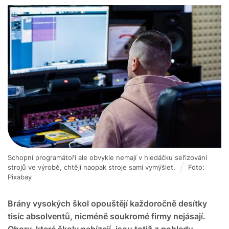
Schopní programátoři ale obvykle nemají v hledáčku seřizování
strojů ve výrobě, chtějí naopak stroje sami vymýšlet.
Foto:
Pixabay
Brány vysokých škol opouštějí každoročně desítky
tisíc absolventů, nicméně soukromé firmy nejásají.
Obory, které školy nabízejí, jsou totiž z pohledu