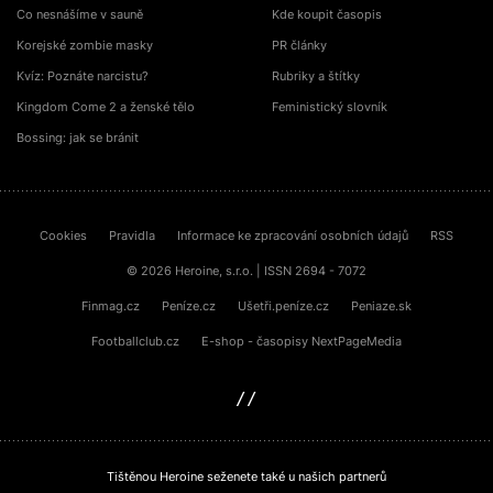
Co nesnášíme v sauně
Kde koupit časopis
Korejské zombie masky
PR články
Kvíz: Poznáte narcistu?
Rubriky a štítky
Kingdom Come 2 a ženské tělo
Feministický slovník
Bossing: jak se bránit
Cookies
Pravidla
Informace ke zpracování osobních údajů
RSS
© 2026 Heroine, s.r.o. | ISSN 2694 - 7072
Finmag.cz
Peníze.cz
Ušetři.peníze.cz
Peniaze.sk
Footballclub.cz
E-shop - časopisy NextPageMedia
sinfin.digital
Tištěnou Heroine seženete také u našich partnerů