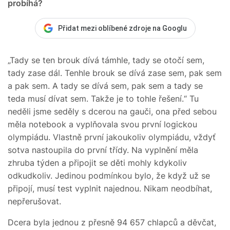
probíhá?
Přidat mezi oblíbené zdroje na Googlu
„Tady se ten brouk dívá támhle, tady se otočí sem,
tady zase dál. Tenhle brouk se dívá zase sem, pak sem
a pak sem. A tady se dívá sem, pak sem a tady se
teda musí dívat sem. Takže je to tohle řešení.“ Tu
neděli jsme seděly s dcerou na gauči, ona před sebou
měla notebook a vyplňovala svou první logickou
olympiádu. Vlastně první jakoukoliv olympiádu, vždyť
sotva nastoupila do první třídy. Na vyplnění měla
zhruba týden a připojit se děti mohly kdykoliv
odkudkoliv. Jedinou podmínkou bylo, že když už se
připojí, musí test vyplnit najednou. Nikam neodbíhat,
nepřerušovat.
Dcera byla jednou z přesně 94 657 chlapců a děvčat,