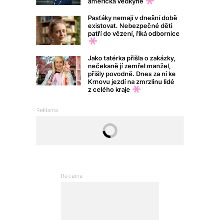
americká vědkyně
Pasťáky nemají v dnešní době
existovat. Nebezpečné děti
patří do vězení, říká odbornice
Jako tatérka přišla o zakázky,
nečekaně jí zemřel manžel,
přišly povodně. Dnes za ní ke
Krnovu jezdí na zmrzlinu lidé
z celého kraje