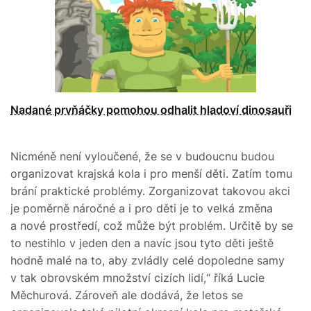
Nadané prvňáčky pomohou odhalit hladoví dinosauři
Nicméně není vyloučené, že se v budoucnu budou
organizovat krajská kola i pro menší děti. Zatím tomu
brání praktické problémy. Zorganizovat takovou akci
je poměrně náročné a i pro děti je to velká změna
a nové prostředí, což může být problém. Určitě by se
to nestihlo v jeden den a navíc jsou tyto děti ještě
hodně malé na to, aby zvládly celé dopoledne samy
v tak obrovském množství cizích lidí,“ říká Lucie
Měchurová. Zároveň ale dodává, že letos se