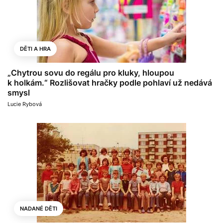
DĚTI A HRA
„Chytrou sovu do regálu pro kluky, hloupou
k holkám.“ Rozlišovat hračky podle pohlaví už nedává
smysl
Lucie Rybová
NADANÉ DĚTI