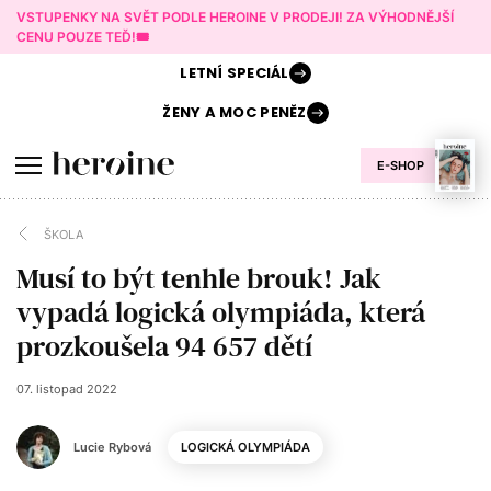
VSTUPENKY NA SVĚT PODLE HEROINE V PRODEJI! ZA VÝHODNĚJŠÍ
CENU POUZE TEĎ!🎟️
LETNÍ
SPECIÁL
ŽENY A
MOC PENĚZ
E-SHOP
ŠKOLA
Musí to být tenhle brouk! Jak
vypadá logická olympiáda, která
prozkoušela 94 657 dětí
07. listopad 2022
Lucie Rybová
LOGICKÁ OLYMPIÁDA