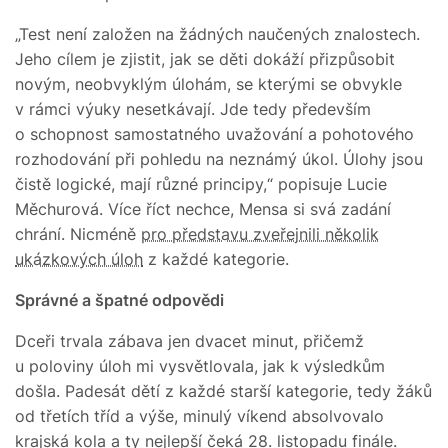
„Test není založen na žádných naučených znalostech.
Jeho cílem je zjistit, jak se děti dokáží přizpůsobit
novým, neobvyklým úlohám, se kterými se obvykle
v rámci výuky nesetkávají. Jde tedy především
o schopnost samostatného uvažování a pohotového
rozhodování při pohledu na neznámý úkol. Úlohy jsou
čistě logické, mají různé principy,“ popisuje Lucie
Měchurová. Více říct nechce, Mensa si svá zadání
chrání. Nicméně
pro představu zveřejnili několik
ukázkových úloh
z každé kategorie.
Správné a špatné odpovědi
Dceři trvala zábava jen dvacet minut, přičemž
u poloviny úloh mi vysvětlovala, jak k výsledkům
došla. Padesát dětí z každé starší kategorie, tedy žáků
od třetích tříd a výše, minulý víkend absolvovalo
krajská kola a ty nejlepší čeká 28. listopadu finále.