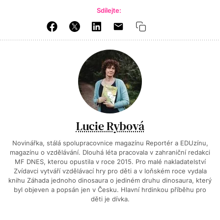
Sdílejte:
Lucie Rybová
Novinářka, stálá spolupracovnice magazínu Reportér a EDUzínu,
magazínu o vzdělávání. Dlouhá léta pracovala v zahraniční redakci
MF DNES, kterou opustila v roce 2015. Pro malé nakladatelství
Zvídavci vytváří vzdělávací hry pro děti a v loňském roce vydala
knihu Záhada jednoho dinosaura o jediném druhu dinosaura, který
byl objeven a popsán jen v Česku. Hlavní hrdinkou příběhu pro
děti je dívka.