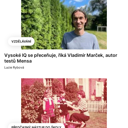
VZDĚLÁVÁNÍ
Vysoké IQ se přeceňuje, říká Vladimír Marček, autor
testů Mensa
Lucie Rybová
PŘEDČASNÝ NÁSTUP DO ŠKOLY