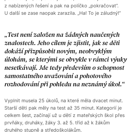
z nabízených řešení a pak na políčko „pokračovat”.
U další se zase naopak zarazila. „Ha! To je záludný!“
Test není založen na žádných naučených
znalostech. Jeho cílem je zjistit, jak se děti
dokáží přizpůsobit novým, neobvyklým
úlohám, se kterými se obvykle v rámci výuky
nesetkávají. Jde tedy především o schopnost
samostatného uvažování a pohotového
rozhodování při pohledu na neznámý úkol.
Vyplnit musela 25 úkolů, na které měla dvacet minut.
Starší děti pak měly na test až 35 minut. Kategorií je
celkem šest, začínají už u dětí z mateřských škol přes
prvňáky, druháky, žáky 3. až 5. tříd až k žákům
druhého stupně a středoškolákům.