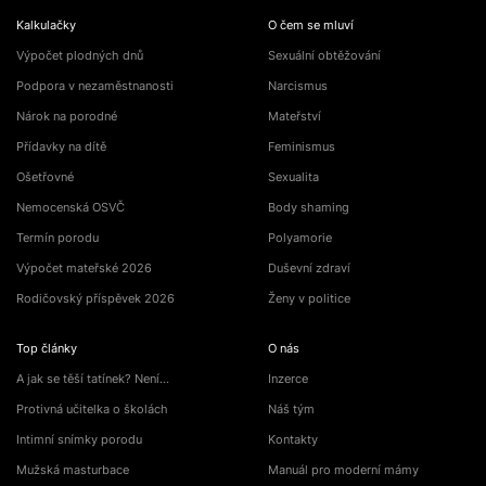
Kalkulačky
O čem se mluví
Výpočet plodných dnů
Sexuální obtěžování
Podpora v nezaměstnanosti
Narcismus
Nárok na porodné
Mateřství
Přídavky na dítě
Feminismus
Ošetřovné
Sexualita
Nemocenská OSVČ
Body shaming
Termín porodu
Polyamorie
Výpočet mateřské 2026
Duševní zdraví
Rodičovský příspěvek 2026
Ženy v politice
Top články
O nás
A jak se těší tatínek? Není…
Inzerce
Protivná učitelka o školách
Náš tým
Intimní snímky porodu
Kontakty
Mužská masturbace
Manuál pro moderní mámy