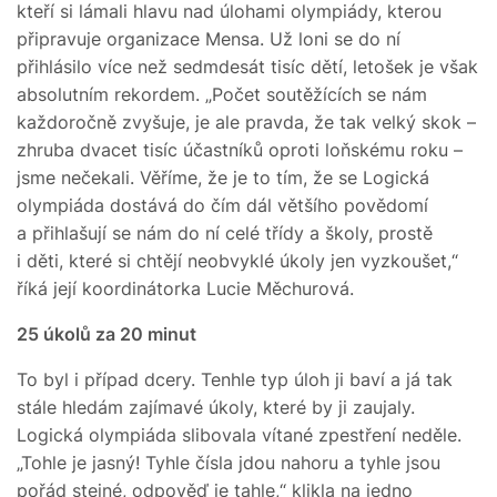
kteří si lámali hlavu nad úlohami olympiády, kterou
připravuje organizace Mensa. Už loni se do ní
přihlásilo více než sedmdesát tisíc dětí, letošek je však
absolutním rekordem. „Počet soutěžících se nám
každoročně zvyšuje, je ale pravda, že tak velký skok –
zhruba dvacet tisíc účastníků oproti loňskému roku –
jsme nečekali. Věříme, že je to tím, že se Logická
olympiáda dostává do čím dál většího povědomí
a přihlašují se nám do ní celé třídy a školy, prostě
i děti, které si chtějí neobvyklé úkoly jen vyzkoušet,“
říká její koordinátorka Lucie Měchurová.
25 úkolů za 20 minut
To byl i případ dcery. Tenhle typ úloh ji baví a já tak
stále hledám zajímavé úkoly, které by ji zaujaly.
Logická olympiáda slibovala vítané zpestření neděle.
„Tohle je jasný! Tyhle čísla jdou nahoru a tyhle jsou
pořád stejné, odpověď je tahle,“ klikla na jedno