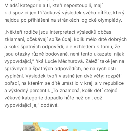
Mladší kategorie a ti, kteří nepostoupili, mají
k dispozici jen třířádkový výsledek svého dítěte, který
najdou po přihlášení na stránkách logické olympiády.
„Někteří rodiče jsou interpretací výsledků občas
zklamaní, očekávají spíše údaj, kolik mělo dítě dobrých
a kolik špatných odpovědí, ale vzhledem k tomu, že
jsou otázky různě bodované, není tento ukazatel nijak
vypovídající,“ říká Lucie Měchurová. Záleží také jen na
správných a špatných odpovědích, ne na rychlosti
vyplnění. Výsledek tvoří vlastně jen dvě věty: rozpětí
pořadí, na kterém se dítě umístilo v kraji a v republice
a výsledný percentil. „To znamená, kolik dětí stejné
věkové kategorie dopadlo hůře než oni, což
vypovídající je,“ dodává.