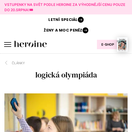
VSTUPENKY NA SVĚT PODLE HEROINE ZA VÝHODNĚJŠÍ CENU POUZE
DO 20.SRPNA!🎟️
LETNÍ
SPECIÁL
ŽENY A
MOC PENĚZ
E-SHOP
ČLÁNKY
logická olympiáda