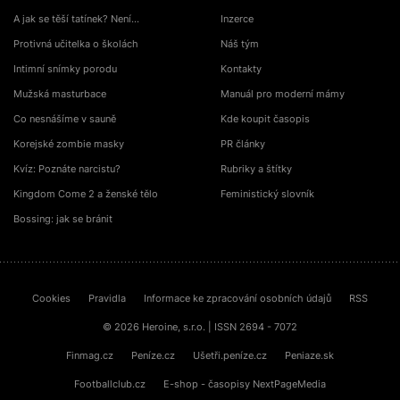
A jak se těší tatínek? Není…
Inzerce
Protivná učitelka o školách
Náš tým
Intimní snímky porodu
Kontakty
Mužská masturbace
Manuál pro moderní mámy
Co nesnášíme v sauně
Kde koupit časopis
Korejské zombie masky
PR články
Kvíz: Poznáte narcistu?
Rubriky a štítky
Kingdom Come 2 a ženské tělo
Feministický slovník
Bossing: jak se bránit
Cookies
Pravidla
Informace ke zpracování osobních údajů
RSS
© 2026 Heroine, s.r.o. | ISSN 2694 - 7072
Finmag.cz
Peníze.cz
Ušetři.peníze.cz
Peniaze.sk
Footballclub.cz
E-shop - časopisy NextPageMedia