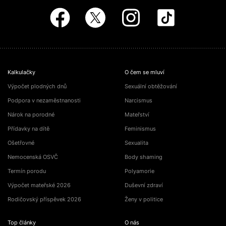
Kalkulačky
O čem se mluví
Výpočet plodných dnů
Sexuální obtěžování
Podpora v nezaměstnanosti
Narcismus
Nárok na porodné
Mateřství
Přídavky na dítě
Feminismus
Ošetřovné
Sexualita
Nemocenská OSVČ
Body shaming
Termín porodu
Polyamorie
Výpočet mateřské 2026
Duševní zdraví
Rodičovský příspěvek 2026
Ženy v politice
Top články
O nás