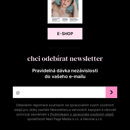
E-SHOP
chci odebírat newsletter
Pravidelná dávka nezávislosti
do vašeho e‑mailu
Odesláním registrace souhlasím se zpracováním svých osobních
údajů pro účely zasílání Newsletteru a servisních kampaní a zároveň
potvrzuji seznámení s
Podmínkami o zpracování osobních údajů
společností Next Page Media s.r.o. a Heroine s.r.o.