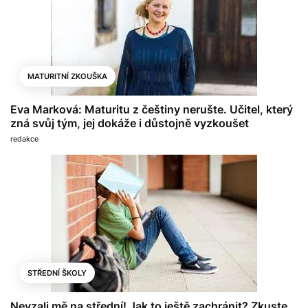
MATURITNÍ ZKOUŠKA
Eva Marková: Maturitu z češtiny nerušte. Učitel, který
zná svůj tým, jej dokáže i důstojně vyzkoušet
redakce
STŘEDNÍ ŠKOLY
Nevzali mě na střední! Jak to ještě zachránit? Zkuste