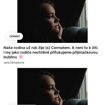
CERMAT
Naše rodina už rok žije (s) Cermatem. A není to k žití.
I my jako rodiče nechtěně přifukujeme přijímačkovou
bublinu
Jana Červenková