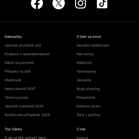
Kalkulačky
O čem se mluví
Výpočet plodných dnů
Sexuální obtěžování
Podpora v nezaměstnanosti
Narcismus
Nárok na porodné
Mateřství
Přídavky na dítě
Feminismus
Ošetřovné
Sexualita
Nemocenská OSVČ
Body shaming
Termín porodu
Polyamorie
Výpočet mateřské 2026
Duševní zdraví
Rodičovský příspěvek 2026
Ženy v politice
Top články
O nás
A jak se těší tatínek? Není…
Inzerce