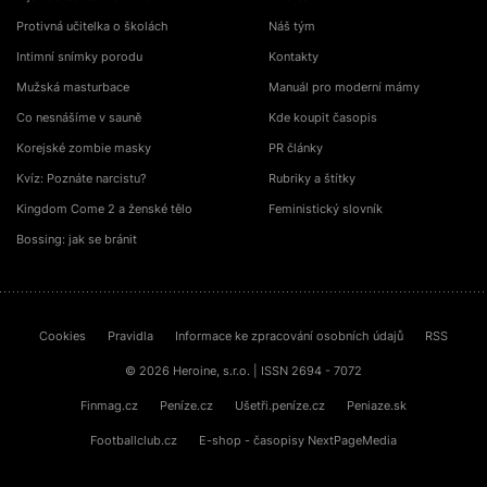
Protivná učitelka o školách
Náš tým
Intimní snímky porodu
Kontakty
Mužská masturbace
Manuál pro moderní mámy
Co nesnášíme v sauně
Kde koupit časopis
Korejské zombie masky
PR články
Kvíz: Poznáte narcistu?
Rubriky a štítky
Kingdom Come 2 a ženské tělo
Feministický slovník
Bossing: jak se bránit
Cookies
Pravidla
Informace ke zpracování osobních údajů
RSS
© 2026 Heroine, s.r.o. | ISSN 2694 - 7072
Finmag.cz
Peníze.cz
Ušetři.peníze.cz
Peniaze.sk
Footballclub.cz
E-shop - časopisy NextPageMedia