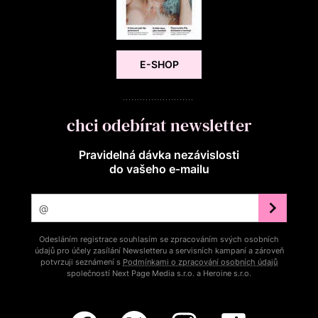
E-SHOP
chci odebírat newsletter
Pravidelná dávka nezávislosti
do vašeho e‑mailu
Odesláním registrace souhlasím se zpracováním svých osobních
údajů pro účely zasílání Newsletteru a servisních kampaní a zároveň
potvrzuji seznámení s
Podmínkami o zpracování osobních údajů
společností Next Page Media s.r.o. a Heroine s.r.o.