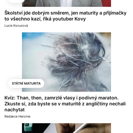
Školství jde dobrým směrem, jen maturity a přijímačky
to všechno kazí, říká youtuber Kovy
Lucie Kocurová
STÁTNÍ MATURITA
Kvíz: Than, then, zamrzlé vlasy i podivný maraton.
Zkuste si, zda byste se v maturitě z angličtiny nechali
nachytat
Redakce Heroine