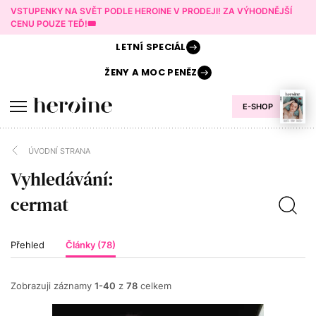
VSTUPENKY NA SVĚT PODLE HEROINE V PRODEJI! ZA VÝHODNĚJŠÍ
CENU POUZE TEĎ!🎟️
LETNÍ
SPECIÁL
ŽENY A
MOC PENĚZ
E-SHOP
ÚVODNÍ STRANA
Vyhledávání:
Přehled
Články (78)
Zobrazuji záznamy
1-40
z
78
celkem