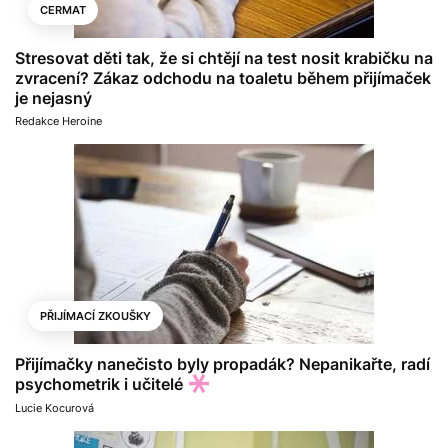
CERMAT
Stresovat děti tak, že si chtějí na test nosit krabičku na
zvracení? Zákaz odchodu na toaletu během přijímaček
je nejasný
Redakce Heroine
PŘIJÍMACÍ ZKOUŠKY
Přijímačky nanečisto byly propadák? Nepanikařte, radí
psychometrik i učitelé
Lucie Kocurová