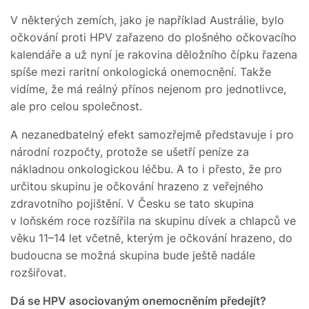
V některých zemích, jako je například Austrálie, bylo
očkování proti HPV zařazeno do plošného očkovacího
kalendáře a už nyní je rakovina děložního čípku řazena
spíše mezi raritní onkologická onemocnění. Takže
vidíme, že má reálný přínos nejenom pro jednotlivce,
ale pro celou společnost.
A nezanedbatelný efekt samozřejmě představuje i pro
národní rozpočty, protože se ušetří peníze za
nákladnou onkologickou léčbu. A to i přesto, že pro
určitou skupinu je očkování hrazeno z veřejného
zdravotního pojištění. V Česku se tato skupina
v loňském roce rozšířila na skupinu dívek a chlapců ve
věku 11–14 let včetně, kterým je očkování hrazeno, do
budoucna se možná skupina bude ještě nadále
rozšiřovat.
Dá se HPV asociovaným onemocněním předejít?