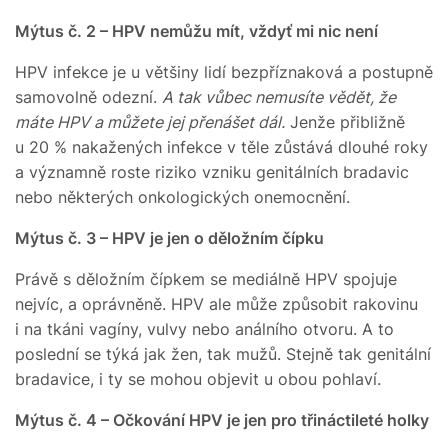
Mýtus č. 2 – HPV nemůžu mít, vždyť mi nic není
HPV infekce je u většiny lidí bezpříznaková a postupně
samovolně odezní.
A tak vůbec nemusíte vědět, že
máte HPV a můžete jej přenášet dál.
Jenže přibližně
u 20 % nakažených infekce v těle zůstává dlouhé roky
a významně roste riziko vzniku genitálních bradavic
nebo některých onkologických onemocnění.
Mýtus č. 3 – HPV je jen o děložním čípku
Právě s děložním čípkem se mediálně HPV spojuje
nejvíc, a oprávněně. HPV ale může způsobit rakovinu
i na tkáni vagíny, vulvy nebo análního otvoru. A to
poslední se týká jak žen, tak mužů. Stejně tak genitální
bradavice, i ty se mohou objevit u obou pohlaví.
Mýtus č. 4 – Očkování HPV je jen pro třináctileté holky