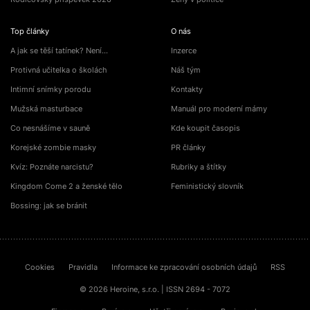
Top články
O nás
A jak se těší tatínek? Není…
Inzerce
Protivná učitelka o školách
Náš tým
Intimní snímky porodu
Kontakty
Mužská masturbace
Manuál pro moderní mámy
Co nesnášíme v sauně
Kde koupit časopis
Korejské zombie masky
PR články
Kvíz: Poznáte narcistu?
Rubriky a štítky
Kingdom Come 2 a ženské tělo
Feministický slovník
Bossing: jak se bránit
Cookies
Pravidla
Informace ke zpracování osobních údajů
RSS
© 2026 Heroine, s.r.o. | ISSN 2694 - 7072