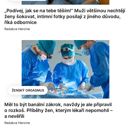
„Podívej, jak se na tebe těším!“ Muži většinou nechtějí
ženy šokovat, intimní fotky posílají z jiného důvodu,
říká odbornice
Redakce Heroine
ŽENSKÝ ORGASMUS
Měl to být banální zákrok, navždy je ale připravil
o rozkoš. Příběhy žen, kterým lékaři nepomohli –
a nevěřili
Redakce Heroine