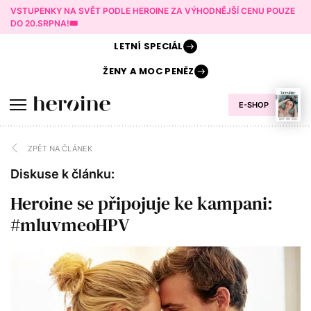
VSTUPENKY NA SVĚT PODLE HEROINE ZA VÝHODNĚJŠÍ CENU POUZE
DO 20.SRPNA!🎟️
LETNÍ
SPECIÁL
ŽENY A
MOC PENĚZ
E-SHOP
ZPĚT NA ČLÁNEK
Diskuse k článku:
Heroine se připojuje ke kampani:
#mluvmeoHPV