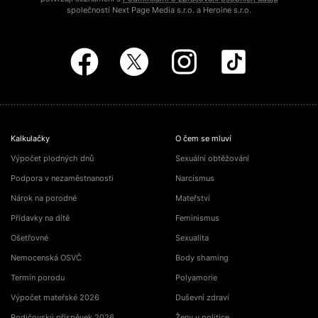
společností Next Page Media s.r.o. a Heroine s.r.o.
Kalkulačky
O čem se mluví
Výpočet plodných dnů
Sexuální obtěžování
Podpora v nezaměstnanosti
Narcismus
Nárok na porodné
Mateřství
Přídavky na dítě
Feminismus
Ošetřovné
Sexualita
Nemocenská OSVČ
Body shaming
Termín porodu
Polyamorie
Výpočet mateřské 2026
Duševní zdraví
Rodičovský příspěvek 2026
Ženy v politice