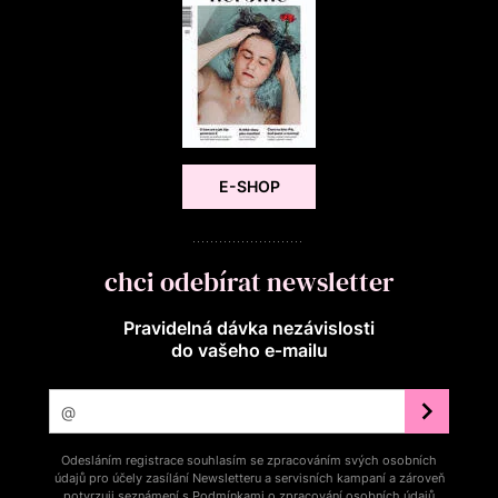
E-SHOP
chci odebírat newsletter
Pravidelná dávka nezávislosti
do vašeho e‑mailu
Odesláním registrace souhlasím se zpracováním svých osobních
údajů pro účely zasílání Newsletteru a servisních kampaní a zároveň
potvrzuji seznámení s
Podmínkami o zpracování osobních údajů