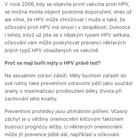
V roce 2006, kdy se objevila první vakcína proti HPV,
se možná mohla objevit podobná doporučení, dnes už
ale víme, že HPV může ohrožovat i muže a také, že
očkování proti HPV má smysl i v dospělosti. Dokonce
i tehdy, když už jste se s nějakým typem HPV setkala,
očkování vám může poskytovat prevenci některých
jiných typů HPV obsažených ve vakcíně.
Proč se mají bořit mýty o HPV právě teď?
Na sexuálním zdraví záleží. Měly bychom zařadit do
své rutiny také preventivní zdravotní péči jako součást
snahy o maximalizaci prodloužení délky života při
zachování jeho kvality.
Preventivní prohlídky jsou ultimátním pilířem. Včasný
záchyt je u většiny onemocnění klíčovým faktorem
budoucí prognózy léčby. U některých onemocnění
může jít prevence ještě dál, například u očkování.