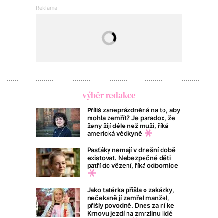
výběr redakce
Příliš zaneprázdněná na to, aby
mohla zemřít? Je paradox, že
ženy žijí déle než muži, říká
americká vědkyně
Pasťáky nemají v dnešní době
existovat. Nebezpečné děti
patří do vězení, říká odbornice
Jako tatérka přišla o zakázky,
nečekaně jí zemřel manžel,
přišly povodně. Dnes za ní ke
Krnovu jezdí na zmrzlinu lidé