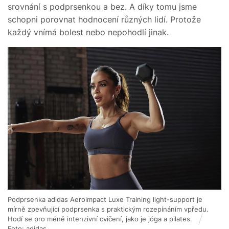
srovnání s podprsenkou a bez. A díky tomu jsme
schopni porovnat hodnocení různých lidí. Protože
každý vnímá bolest nebo nepohodlí jinak.
Podprsenka adidas Aeroimpact Luxe Training light-support je
mírně zpevňující podprsenka s praktickým rozepínáním vpředu.
Hodí se pro méně intenzivní cvičení, jako je jóga a pilates.
Foto: adidas