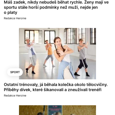
Máš zadek, nikdy nebudeš běhat rychle. Ženy mají ve
sportu stále horší podmínky než muži, nejde jen
o platy
Redakce Heroine
SPORT
Ostatní trénovaly, já běhala kolečka okolo tělocvičny.
Příběhy dívek, které šikanovali a zneužívali trenéři
Redakce Heroine