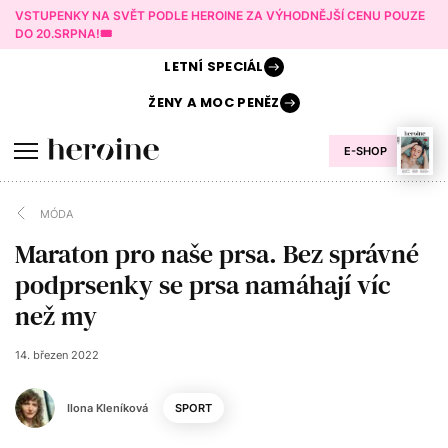
VSTUPENKY NA SVĚT PODLE HEROINE ZA VÝHODNĚJŠÍ CENU POUZE
DO 20.SRPNA!🎟️
LETNÍ
SPECIÁL
ŽENY A
MOC PENĚZ
E-SHOP
MÓDA
Maraton pro naše prsa. Bez správné
podprsenky se prsa namáhají víc
než my
14. březen 2022
Ilona Kleníková
SPORT