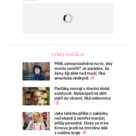
výběr redakce
Příliš zaneprázdněná na to, aby
mohla zemřít? Je paradox, že
ženy žijí déle než muži, říká
americká vědkyně
Pasťáky nemají v dnešní době
existovat. Nebezpečné děti
patří do vězení, říká odbornice
Jako tatérka přišla o zakázky,
nečekaně jí zemřel manžel,
přišly povodně. Dnes za ní ke
Krnovu jezdí na zmrzlinu lidé
z celého kraje