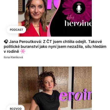
PODCAST
🎧 Jana Peroutková: Z ČT jsem chtěla odejít. Takové
politické buranství jako nyní jsem nezažila, sílu hledám
v rodině
Ilona Kleníková
ROZVOD