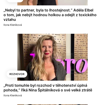
„Nebyl to partner, byla to lhostejnost.“ Adéla Elbel
o tom, jak nebýt hodnou holkou a odejít z toxického
vztahu
Ilona Kleníková
ROZHOVOR
„Proti tomuhle byl rozchod v těhotenství úplná
pohoda,“ říká Nina Špitálníková o své velké ztrátě
Ilona Kleníková