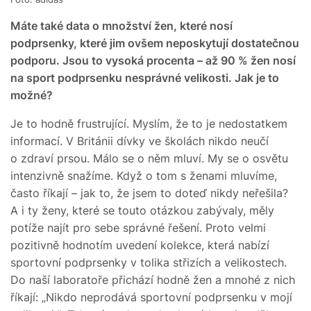
Máte také data o množství žen, které nosí
podprsenky, které jim ovšem neposkytují dostatečnou
podporu. Jsou to vysoká procenta – až 90 % žen nosí
na sport podprsenku nesprávné velikosti. Jak je to
možné?
Je to hodně frustrující. Myslím, že to je nedostatkem
informací. V Británii dívky ve školách nikdo neučí
o zdraví prsou. Málo se o něm mluví. My se o osvětu
intenzivně snažíme. Když o tom s ženami mluvíme,
často říkají – jak to, že jsem to doteď nikdy neřešila?
A i ty ženy, které se touto otázkou zabývaly, měly
potíže najít pro sebe správné řešení. Proto velmi
pozitivně hodnotím uvedení kolekce, která nabízí
sportovní podprsenky v tolika střizích a velikostech.
Do naší laboratoře přichází hodně žen a mnohé z nich
říkají: „Nikdo neprodává sportovní podprsenku v mojí