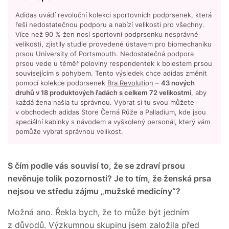
Adidas uvádí revoluční kolekci sportovních podprsenek, která
řeší nedostatečnou podporu a nabízí velikosti pro všechny.
Více než 90 % žen nosí sportovní podprsenku nesprávné
velikosti, zjistily studie provedené ústavem pro biomechaniku
prsou University of Portsmouth. Nedostatečná podpora
prsou vede u téměř poloviny respondentek k bolestem prsou
souvisejícím s pohybem. Tento výsledek chce adidas změnit
pomocí kolekce podprsenek
Bra Revolution
–
43 nových
druhů v 18 produktových řadách s celkem 72 velikostmi
, aby
každá žena našla tu správnou. Vybrat si tu svou můžete
v obchodech adidas Store Černá Růže a Palladium, kde jsou
speciální kabinky s návodem a vyškolený personál, který vám
pomůže vybrat správnou velikost.
S čím podle vás souvisí to, že se zdraví prsou
nevěnuje tolik pozornosti? Je to tím, že ženská prsa
nejsou ve středu zájmu „mužské medicíny“?
Možná ano. Řekla bych, že to může být jedním
z důvodů. Výzkumnou skupinu jsem založila před