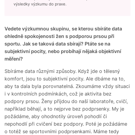
výsledky výzkumu do praxe.
Vedete výzkumnou skupinu, se kterou sbíráte data
ohledně spokojenosti žen s podporou prsou při
sportu. Jak se taková data sbírají? Ptáte se na
subjektivní pocity, nebo probíhají nějaká objektivní
měření?
Sbíráme data různými způsoby. Když jde o tělesný
komfort, jsou to subjektivní pocity. Ale dbáme na to,
aby ta dala byla porovnatelná. Zkoumáme vždy situaci
i v kontrolních podmínkách, což je aktivita bez
podpory prsou. Ženy přijdou do naší laboratoře, cvičí,
například běhají, a to nejprve bez podprsenky. My je
požádáme, aby ohodnotily úroveň pohodlí či
nepohodlí při cvičení bez podpory. Poté je požádáme
o totéž se sportovními podprsenkami. Máme tedy