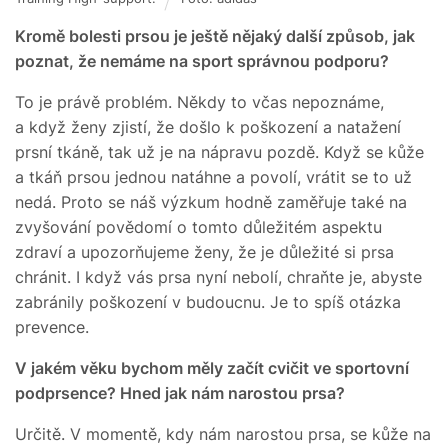
Kromě bolesti prsou je ještě nějaký další způsob, jak
poznat, že nemáme na sport správnou podporu?
To je právě problém. Někdy to včas nepoznáme,
a když ženy zjistí, že došlo k poškození a natažení
prsní tkáně, tak už je na nápravu pozdě. Když se kůže
a tkáň prsou jednou natáhne a povolí, vrátit se to už
nedá. Proto se náš výzkum hodně zaměřuje také na
zvyšování povědomí o tomto důležitém aspektu
zdraví a upozorňujeme ženy, že je důležité si prsa
chránit. I když vás prsa nyní nebolí, chraňte je, abyste
zabránily poškození v budoucnu. Je to spíš otázka
prevence.
V jakém věku bychom měly začít cvičit ve sportovní
podprsence? Hned jak nám narostou prsa?
Určitě. V momentě, kdy nám narostou prsa, se kůže na