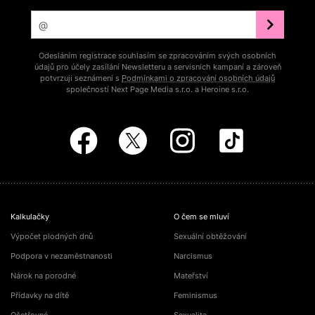
Odesláním registrace souhlasím se zpracováním svých osobních
údajů pro účely zasílání Newsletteru a servisních kampaní a zároveň
potvrzuji seznámení s
Podmínkami o zpracování osobních údajů
společností Next Page Media s.r.o. a Heroine s.r.o.
Kalkulačky
O čem se mluví
Výpočet plodných dnů
Sexuální obtěžování
Podpora v nezaměstnanosti
Narcismus
Nárok na porodné
Mateřství
Přídavky na dítě
Feminismus