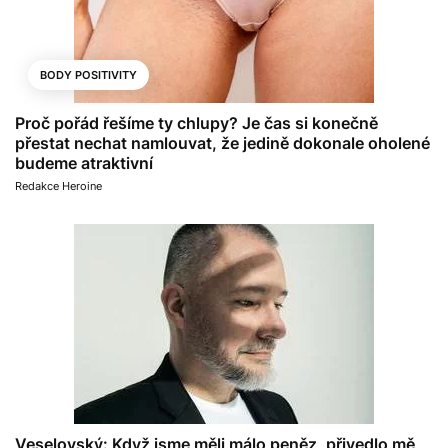
BODY POSITIVITY
Proč pořád řešíme ty chlupy? Je čas si konečně
přestat nechat namlouvat, že jedině dokonale oholené
budeme atraktivní
Redakce Heroine
Veselovský: Když jsme měli málo peněz, přivedlo mě