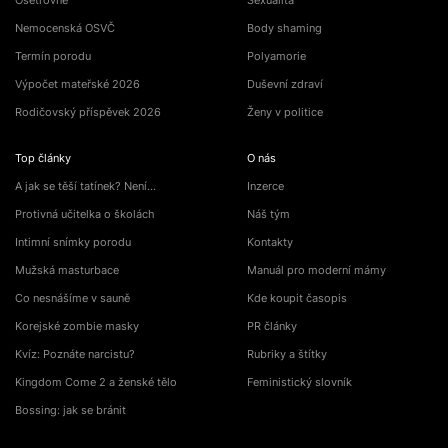
Ošetřovné
Sexualita
Nemocenská OSVČ
Body shaming
Termín porodu
Polyamorie
Výpočet mateřské 2026
Duševní zdraví
Rodičovský příspěvek 2026
Ženy v politice
Top články
O nás
A jak se těší tatínek? Není…
Inzerce
Protivná učitelka o školách
Náš tým
Intimní snímky porodu
Kontakty
Mužská masturbace
Manuál pro moderní mámy
Co nesnášíme v sauně
Kde koupit časopis
Korejské zombie masky
PR články
Kvíz: Poznáte narcistu?
Rubriky a štítky
Kingdom Come 2 a ženské tělo
Feministický slovník
Bossing: jak se bránit