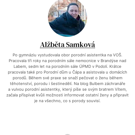
Alžběta Samková
Po gymnáziu vystudovala obor porodní asistentka na VOŠ.
Pracovala tři roky na porodním sále nemocnice v Brandýse nad
Labem, sedm let na porodním sále ÚPMD v Podolí. Krátce
pracovala také pro Porodní dům u Čápa a asistovala u domácích
porodů. Během své praxe se snaží pečovat o ženu během
těhotenství, porodu i šestinedělí. Na blog Bulbem záchranáře
a vulvou porodní asistentky, který píše se svým bratrem Vítem,
začala příspívat kvůli možnosti informovat ostatní ženy a připravit
je na všechno, co s porody souvisí.