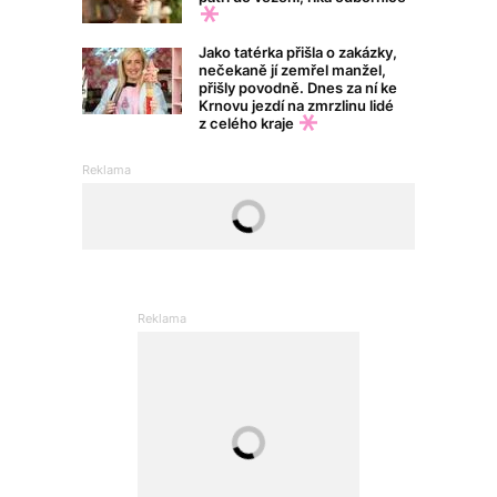
Jako tatérka přišla o zakázky,
nečekaně jí zemřel manžel,
přišly povodně. Dnes za ní ke
Krnovu jezdí na zmrzlinu lidé
z celého kraje