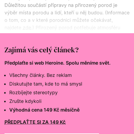
Důležitou součástí přípravy na přirozený porod je
výběr místa porodu a lidí, kteří u něj budou. (Informace
o tom, co a v které porodnici můžete očekávat,
najdete
zde
.) Přirozený porod potřebuje atmosféru
důvěry, bezpečí a respektu. Bez toho vlastně ani
nebývá uskutečnitelný.
Zajímá vás celý článek?
Předplaťte si web Heroine. Spolu měníme svět.
Všechny články. Bez reklam
Diskutujte tam, kde to má smysl
Rozbíjejte stereotypy
Zrušte kdykoli
Výhodná cena 149 Kč měsíčně
PŘEDPLAŤTE SI ZA 149 Kč