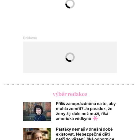
výběr redakce
Příliš zaneprázdněná na to, aby
mohla zemřít? Je paradox, že
ženy žijí déle než muži, říká
americká vědkyně
Pasťáky nemají v dnešní době
existovat. Nebezpečné děti
patří do vězení, říká odbornice