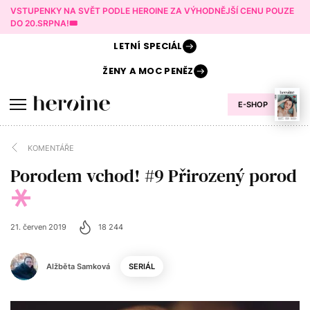
VSTUPENKY NA SVĚT PODLE HEROINE ZA VÝHODNĚJŠÍ CENU POUZE
DO 20.SRPNA!🎟️
LETNÍ
SPECIÁL
ŽENY A
MOC PENĚZ
E-SHOP
KOMENTÁŘE
Porodem vchod! #9 Přirozený porod
21. červen 2019
18 244
Alžběta Samková
SERIÁL