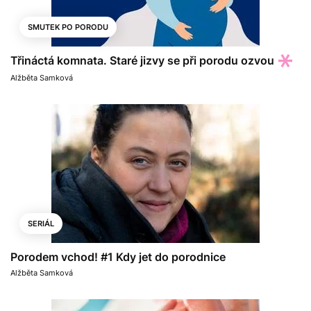
SMUTEK PO PORODU
Třináctá komnata. Staré jizvy se při porodu ozvou
Alžběta Samková
SERIÁL
Porodem vchod! #1 Kdy jet do porodnice
Alžběta Samková