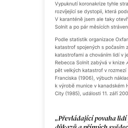
Vypuknutí koronakrize tyhle str
rozvíjející se dystopii, která p
V karanténě jsem ale taky otev
Solnit a po pár měsících stráven
Podle statistik organizace Oxfa
katastrof spojených s počasím z
katastrofami a chováním lidí v 
Rebecca Solnit zabývá v knize
pět velkých katastrof v rozmezí
Franciska (1906), výbuch nákla
k výrobě munice v kanadském Ha
City (1985), události 11. září 20
Převládající povaha lidí
důkazů a přímých svědect