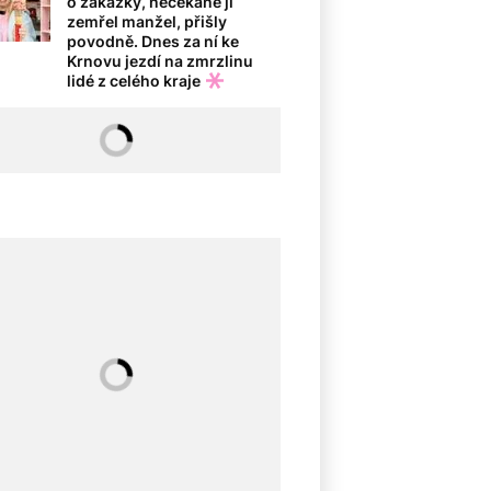
o zakázky, nečekaně jí
zemřel manžel, přišly
povodně. Dnes za ní ke
Krnovu jezdí na zmrzlinu
lidé z celého kraje