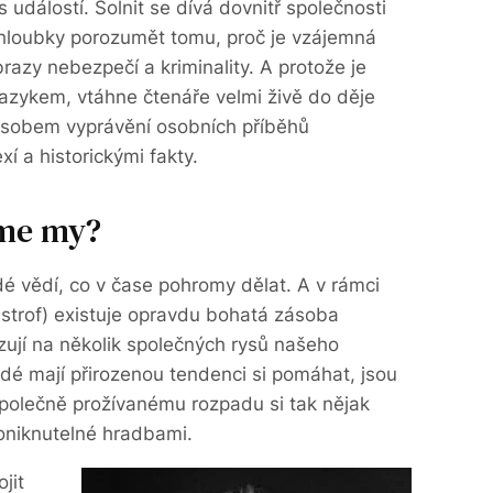
událostí. Solnit se dívá dovnitř společnosti
 hloubky porozumět tomu, proč je vzájemná
brazy nebezpečí a kriminality. A protože je
azykem, vtáhne čtenáře velmi živě do děje
ůsobem vyprávění osobních příběhů
xí a historickými fakty.
sme my?
idé vědí, co v čase pohromy dělat. A v rámci
tastrof) existuje opravdu bohatá zásoba
zují na několik společných rysů našeho
Lidé mají přirozenou tendenci si pomáhat, jsou
společně prožívanému rozpadu si tak nějak
roniknutelné hradbami.
jit