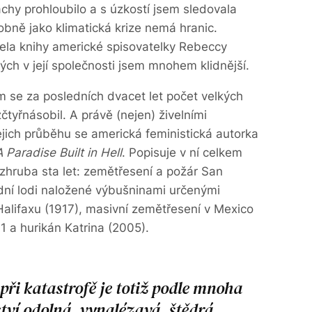
achy prohloubilo a s úzkostí jsem sledovala
odobně jako klimatická krize nemá hranic.
řela knihy americké spisovatelky Rebeccy
ých v její společnosti jsem mnohem klidnější.
m se za posledních dvacet let počet velkých
čtyřnásobil. A právě (nejen) živelními
jejich průběhu se americká feministická autorka
A Paradise Built in Hell
. Popisuje v ní celkem
 zhruba sta let: zemětřesení a požár San
dní lodi naložené výbušninami určenými
lifaxu (1917), masivní zemětřesení v Mexico
01 a hurikán Katrina (2005).
 při katastrofě je totiž podle mnoha
ví odolná, vynalézavá, štědrá,