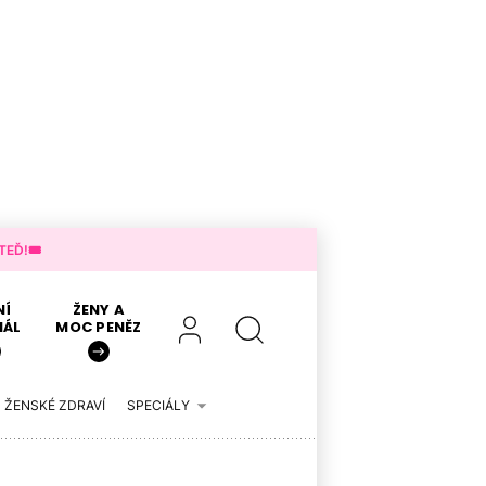
EĎ!🎟️
NÍ
ŽENY A
IÁL
MOC PENĚZ
ŽENSKÉ ZDRAVÍ
SPECIÁLY