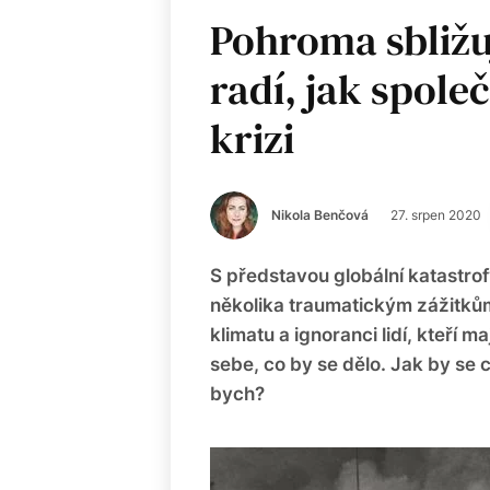
Pohroma sbližu
radí, jak spole
krizi
Nikola Benčová
27. srpen 2020
S představou globální katastrofy 
několika traumatickým zážitkům
klimatu a ignoranci lidí, kteří
sebe, co by se dělo. Jak by se ch
bych?