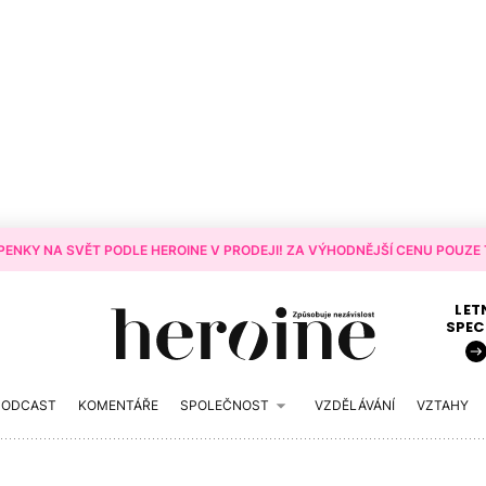
ENKY NA SVĚT PODLE HEROINE V PRODEJI! ZA VÝHODNĚJŠÍ CENU POUZE T
LET
SPEC
PODCAST
KOMENTÁŘE
SPOLEČNOST
VZDĚLÁVÁNÍ
VZTAHY