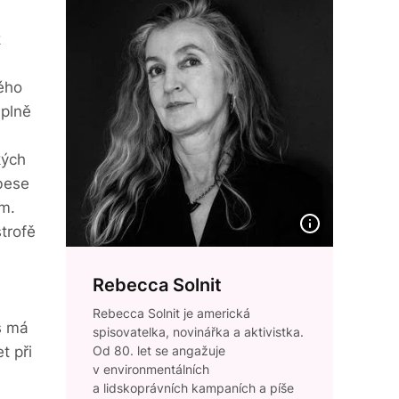
k
ého
úplně
kých
bese
em.
strofě
Rebecca Solnit
Rebecca Solnit je americká
s má
spisovatelka, novinářka a aktivistka.
t při
Od 80. let se angažuje
v environmentálních
a lidskoprávních kampaních a píše