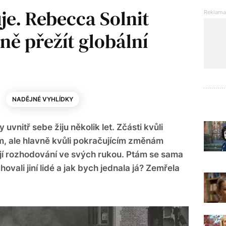
je. Rebecca Solnit
čně přežít globální
NADĚJNÉ VYHLÍDKY
uvnitř sebe žiju několik let. Zčásti kvůli
, ale hlavně kvůli pokračujícím změnám
 mají rozhodování ve svých rukou. Ptám se sama
ovali jiní lidé a jak bych jednala já? Zemřela