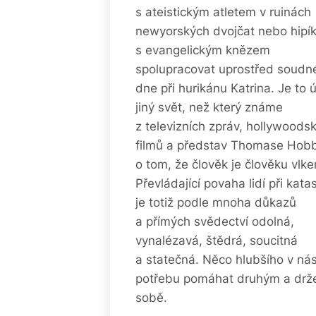
s ateistickým atletem v ruinách
newyorských dvojčat nebo hipí
s evangelickým knězem
spolupracovat uprostřed soudn
dne při hurikánu Katrina. Je to 
jiný svět, než který známe
z televizních zpráv, hollywoods
filmů a představ Thomase Hob
o tom, že člověk je člověku vlk
Převládající povaha lidí při kata
je totiž podle mnoha důkazů
a přímých svědectví odolná,
vynalézavá, štědrá, soucitná
a statečná. Něco hlubšího v ná
potřebu pomáhat druhým a drže
sobě.