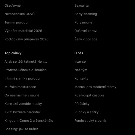
Ošetřovné
Sexualita
Nemocenská OSVČ
Body shaming
Termín porodu
Polyamorie
Výpočet mateřské 2026
Duševní zdraví
Rodičovský příspěvek 2026
Ženy v politice
Top články
O nás
A jak se těší tatínek? Není…
Inzerce
Protivná učitelka o školách
Náš tým
Intimní snímky porodu
Kontakty
Mužská masturbace
Manuál pro moderní mámy
Co nesnášíme v sauně
Kde koupit časopis
Korejské zombie masky
PR články
Kvíz: Poznáte narcistu?
Rubriky a štítky
Kingdom Come 2 a ženské tělo
Feministický slovník
Bossing: jak se bránit