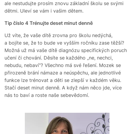
ale nestudujte prosím znovu základní školu se svými
dětmi. Uleví se vám i vašim dětem.
Tip číslo 4
Trénujte deset minut denně
Už víte, že vaše dítě zrovna pro školu nedýchá,
a bojíte se, že to bude ve vyšším ročníku zase těžší?
Možná už má vaše dítě diagnózu specifických poruch
učení či chování. Děsíte se každého „ne, nechci,
nebudu, nebaví“? Všechno má své řešení. Mozek se
přirozeně brání námaze a neúspěchu, ale jednotlivé
funkce lze trénovat a děti se zlepší v každém věku.
Stačí deset minut denně. A když nám něco jde, více
nás to baví a roste naše sebevědomí.