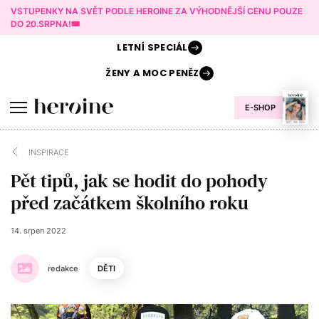
VSTUPENKY NA SVĚT PODLE HEROINE ZA VÝHODNĚJŠÍ CENU POUZE
DO 20.SRPNA!🎟️
LETNÍ
SPECIÁL
ŽENY A
MOC PENĚZ
E-SHOP
INSPIRACE
Pět tipů, jak se hodit do pohody
před začátkem školního roku
14. srpen 2022
redakce
DĚTI