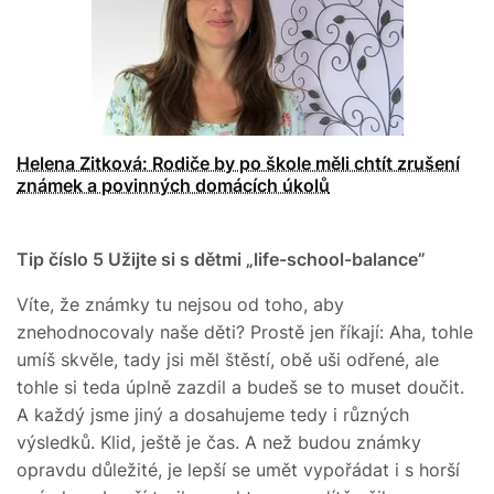
Helena Zitková: Rodiče by po škole měli chtít zrušení
známek a povinných domácích úkolů
Tip číslo 5
Užijte si s dětmi „life-school-balance”
Víte, že známky tu nejsou od toho, aby
znehodnocovaly naše děti? Prostě jen říkají: Aha, tohle
umíš skvěle, tady jsi měl štěstí, obě uši odřené, ale
tohle si teda úplně zazdil a budeš se to muset doučit.
A každý jsme jiný a dosahujeme tedy i různých
výsledků. Klid, ještě je čas. A než budou známky
opravdu důležité, je lepší se umět vypořádat i s horší