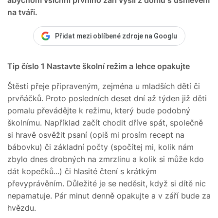
na tváři.
Přidat mezi oblíbené zdroje na Googlu
Tip číslo 1
Nastavte školní režim a lehce opakujte
Štěstí přeje připraveným, zejména u mladších dětí či
prvňáčků. Proto posledních deset dní až týden již děti
pomalu převádějte k režimu, který bude podobný
školnímu. Například začít chodit dříve spát, společně
si hravě osvěžit psaní (opiš mi prosím recept na
bábovku) či základní počty (spočítej mi, kolik nám
zbylo dnes drobných na zmrzlinu a kolik si může kdo
dát kopečků...) či hlasité čtení s krátkým
převyprávěním. Důležité je se neděsit, když si dítě nic
nepamatuje. Pár minut denně opakujte a v září bude za
hvězdu.