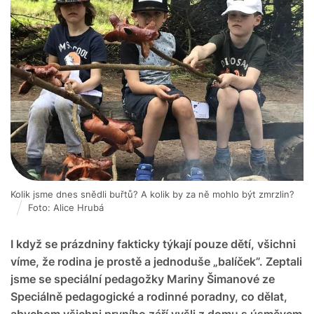
Kolik jsme dnes snědli buřtů? A kolik by za ně mohlo být zmrzlin?
Foto: Alice Hrubá
I když se prázdniny fakticky týkají pouze dětí, všichni
víme, že rodina je prostě a jednoduše „balíček”. Zeptali
jsme se speciální pedagožky Mariny Šimanové ze
Speciálně pedagogické a rodinné poradny, co dělat,
abychom všichni prvního září vyšli z domu s úsměvem