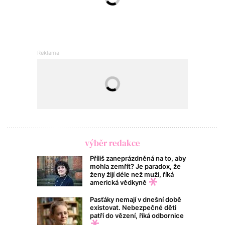
výběr redakce
Příliš zaneprázdněná na to, aby
mohla zemřít? Je paradox, že
ženy žijí déle než muži, říká
americká vědkyně
Pasťáky nemají v dnešní době
existovat. Nebezpečné děti
patří do vězení, říká odbornice