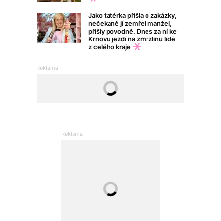
Jako tatérka přišla o zakázky,
nečekaně jí zemřel manžel,
přišly povodně. Dnes za ní ke
Krnovu jezdí na zmrzlinu lidé
z celého kraje