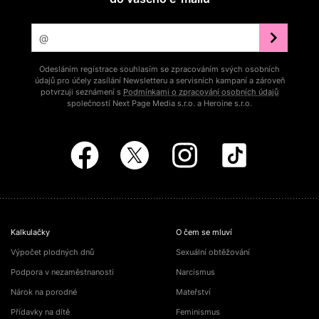
Odesláním registrace souhlasím se zpracováním svých osobních
údajů pro účely zasílání Newsletteru a servisních kampaní a zároveň
potvrzuji seznámení s
Podmínkami o zpracování osobních údajů
společností Next Page Media s.r.o. a Heroine s.r.o.
Kalkulačky
O čem se mluví
Výpočet plodných dnů
Sexuální obtěžování
Podpora v nezaměstnanosti
Narcismus
Nárok na porodné
Mateřství
Přídavky na dítě
Feminismus