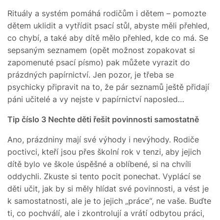
Rituály a systém pomáhá rodičům i dětem – pomozte
dětem uklidit a vytřídit psací stůl, abyste měli přehled,
co chybí, a také aby dítě mělo přehled, kde co má. Se
sepsaným seznamem (opět možnost zopakovat si
zapomenuté psací písmo) pak můžete vyrazit do
prázdných papírnictví. Jen pozor, je třeba se
psychicky připravit na to, že pár seznamů ještě přidají
páni učitelé a vy nejste v papírnictví naposled…
Tip číslo 3
Nechte děti řešit povinnosti samostatně
Ano, prázdniny mají své výhody i nevýhody. Rodiče
poctivci, kteří jsou přes školní rok v tenzi, aby jejich
dítě bylo ve škole úspěšné a oblíbené, si na chvíli
oddychli. Zkuste si tento pocit ponechat. Vyplácí se
děti učit, jak by si měly hlídat své povinnosti, a vést je
k samostatnosti, ale je to jejich „práce“, ne vaše. Buďte
ti, co pochválí, ale i zkontrolují a vrátí odbytou práci,