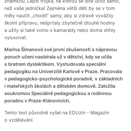
známkou. Lepší trojka, na kterou se dítě učilo samo,
než vaše jednička! Zejména větší děti by se v tom
měly naučit „chodit“ samy, aby si zdravě vyvážily
školní přípravu, nešprtaly zbytečně dlouhé hodiny
a užily si také volno s kamarády nebo doma stihly
vyluxovat.
Marina Šimanová své první zkušenosti s nápravou
poruch učení nasbírala už v dětství, kdy se učila
s bratrem dyslektikem. Vystudovala speciální
pedagogiku na Univerzitě Karlově v Praze. Pracovala
v pedagogicko-psychologické poradně, v základních
i mateřských školách a dětském domově. Založila
soukromou Speciálně pedagogickou a rodinnou
poradnu v Praze-Klánovicích.
Tento text původně vyšel na EDUzín - Magazín
o vzdělávání.