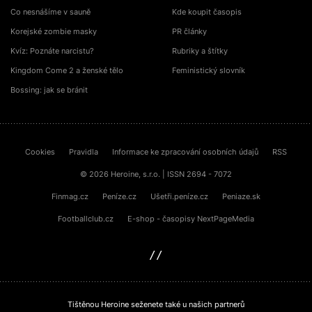
Co nesnášíme v sauně
Kde koupit časopis
Korejské zombie masky
PR články
Kvíz: Poznáte narcistu?
Rubriky a štítky
Kingdom Come 2 a ženské tělo
Feministický slovník
Bossing: jak se bránit
Cookies
Pravidla
Informace ke zpracování osobních údajů
RSS
© 2026 Heroine, s.r.o. | ISSN 2694 - 7072
Finmag.cz
Peníze.cz
Ušetři.peníze.cz
Peniaze.sk
Footballclub.cz
E-shop - časopisy NextPageMedia
sinfin.digital
Tištěnou Heroine seženete také u našich partnerů