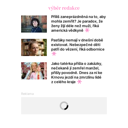
výběr redakce
Příliš zaneprázdněná na to, aby
mohla zemřít? Je paradox, že
ženy žijí déle než muži, říká
americká vědkyně
Pasťáky nemají v dnešní době
existovat. Nebezpečné děti
patří do vězení, říká odbornice
Jako tatérka přišla o zakázky,
nečekaně jí zemřel manžel,
přišly povodně. Dnes za ní ke
Krnovu jezdí na zmrzlinu lidé
z celého kraje