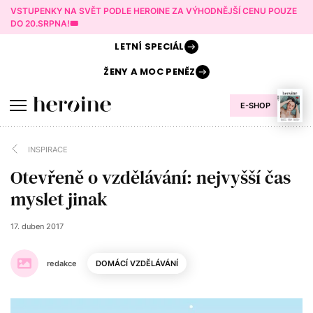
VSTUPENKY NA SVĚT PODLE HEROINE ZA VÝHODNĚJŠÍ CENU POUZE
DO 20.SRPNA!🎟️
LETNÍ
SPECIÁL
ŽENY A
MOC PENĚZ
E-SHOP
INSPIRACE
Otevřeně o vzdělávání: nejvyšší čas
myslet jinak
17. duben 2017
redakce
DOMÁCÍ VZDĚLÁVÁNÍ