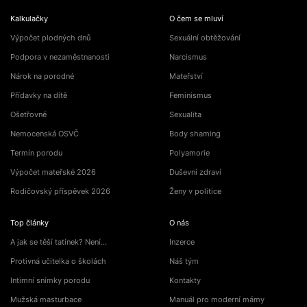
Kalkulačky
O čem se mluví
Výpočet plodných dnů
Sexuální obtěžování
Podpora v nezaměstnanosti
Narcismus
Nárok na porodné
Mateřství
Přídavky na dítě
Feminismus
Ošetřovné
Sexualita
Nemocenská OSVČ
Body shaming
Termín porodu
Polyamorie
Výpočet mateřské 2026
Duševní zdraví
Rodičovský příspěvek 2026
Ženy v politice
Top články
O nás
A jak se těší tatínek? Není…
Inzerce
Protivná učitelka o školách
Náš tým
Intimní snímky porodu
Kontakty
Mužská masturbace
Manuál pro moderní mámy