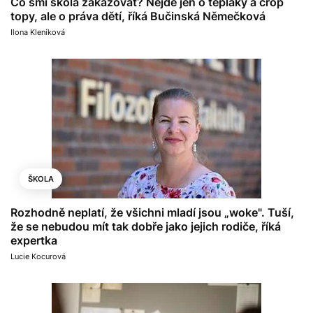
Co smí škola zakazovat? Nejde jen o tepláky a crop
topy, ale o práva dětí, říká Bučinská Němečková
Ilona Kleníková
ŠKOLA
Rozhodně neplatí, že všichni mladí jsou „woke". Tuší,
že se nebudou mít tak dobře jako jejich rodiče, říká
expertka
Lucie Kocurová