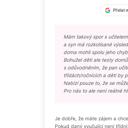
Přidat 
Mám takový spor s učitelem
a syn má rozkolísané výsled
doma mohli spolu jeho chyby p
Bohužel děti ale testy domů 
s odůvodněním, že pan učite
třídách/ročnících a děti by 
Nabízí pouze to, že se může
Pro nás to ale není reálné h
Je dobře, že máte zájem a chcete
Pokud daný vyučující není třídn