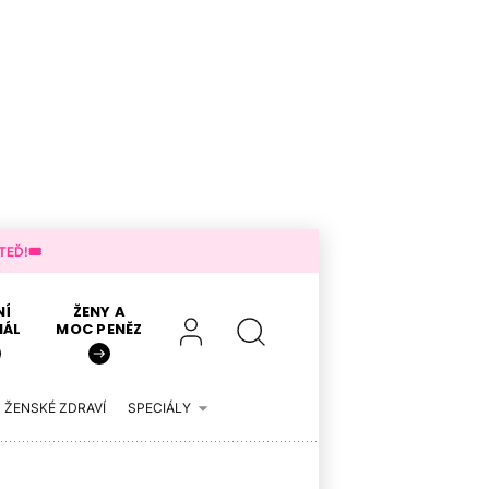
EĎ!🎟️
NÍ
ŽENY A
IÁL
MOC PENĚZ
ŽENSKÉ ZDRAVÍ
SPECIÁLY