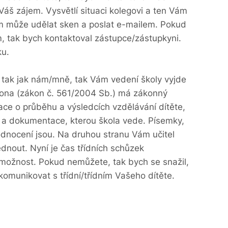
í Váš zájem. Vysvětlí situaci kolegovi a ten Vám
m může udělat sken a poslat e-mailem. Pokud
 tak bych kontaktoval zástupce/zástupkyni.
ku.
, tak jak nám/mně, tak Vám vedení školy vyjde
ákona (zákon č. 561/2004 Sb.) má zákonný
ace o průběhu a výsledcích vzdělávání dítěte,
 a dokumentace, kterou škola vede. Písemky,
hodnocení jsou. Na druhou stranu Vám učitel
dnout. Nyní je čas třídních schůzek
 možnost. Pokud nemůžete, tak bych se snažil,
ykomunikovat s třídní/třídním Vašeho dítěte.