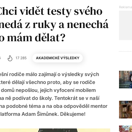
hci vidět testy svého
e nedá z ruky a nenechá
 Co mám dělat?
6
17 285
AKADEMICKÉ VÝSLEDKY
ešní rodiče málo zajímají o výsledky svých
 které dělají všechno proto, aby se rodiče
 domů nepošlou, jejich vyfocení mobilem
 na ně podívat do školy. Tentokrát se v naší
 na podobné téma a na oba odpověděl mentor
 platforma Adam Šimůnek. Děkujeme!