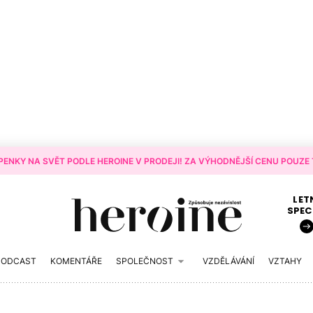
ENKY NA SVĚT PODLE HEROINE V PRODEJI! ZA VÝHODNĚJŠÍ CENU POUZE T
LET
SPEC
PODCAST
KOMENTÁŘE
SPOLEČNOST
VZDĚLÁVÁNÍ
VZTAHY