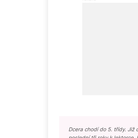
Dcera chodí do 5. třídy. Již 
poslední tři roky k lektorce