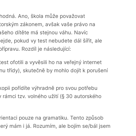
evhodná. Ano, škola může považovat
utorským zákonem, avšak vaše právo na
ašeho dítěte má stejnou váhu. Navíc
jde, pokud vy test nebudete dál šířit, ale
ípravu. Rozdíl je následující:
st ofotili a vyvěsili ho na veřejný internet
u třídy), skutečně by mohlo dojít k porušení
kopii pořídíte výhradně pro svou potřebu
v rámci tzv. volného užití (§ 30 autorského
ientaci pouze na gramatiku. Tento způsob
terý mám i já. Rozumím, ale bojím se/bál jsem