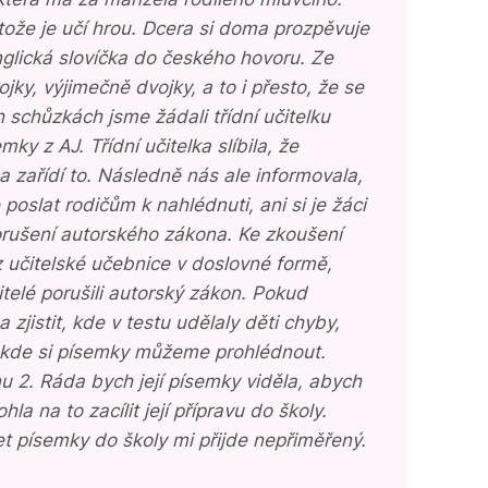
otože je učí hrou. Dcera si doma prozpěvuje
nglická slovíčka do českého hovoru. Ze
rojky, výjimečně dvojky, a to i přesto, že se
 schůzkách jsme žádali třídní učitelku
ky z AJ. Třídní učitelka slíbila, že
a zařídí to. Následně nás ale informovala,
poslat rodičům k nahlédnuti, ani si je žáci
rušení autorského zákona. Ke zkoušení
 z učitelské učebnice v doslovné formě,
čitelé porušili autorský zákon. Pokud
 zjistit, kde v testu udělaly děti chyby,
 kde si písemky můžeme prohlédnout.
u 2. Ráda bych její písemky viděla, abych
a na to zacílit její přípravu do školy.
et písemky do školy mi přijde nepřiměřený.