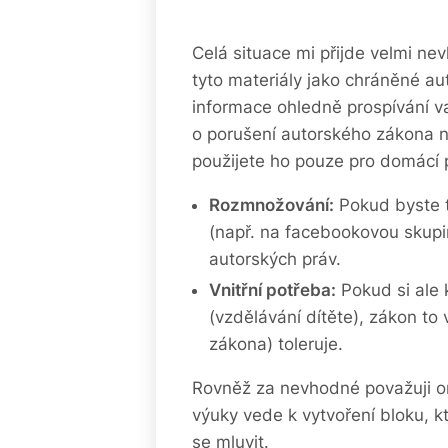
Celá situace mi přijde velmi n
tyto materiály jako chráněné a
informace ohledně prospívání v
o porušení autorského zákona ne
použijete ho pouze pro domácí př
Rozmnožování:
Pokud byste te
(např. na facebookovou skupin
autorských práv.
Vnitřní potřeba:
Pokud si ale 
(vzdělávání dítěte), zákon to 
zákona) toleruje.
Rovněž za nevhodné považuji or
výuky vede k vytvoření bloku, k
se mluvit.