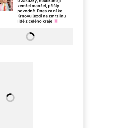
o zakázky, nečekaně jí
zemřel manžel, přišly
povodně. Dnes za ní ke
Krnovu jezdí na zmrzlinu
lidé z celého kraje