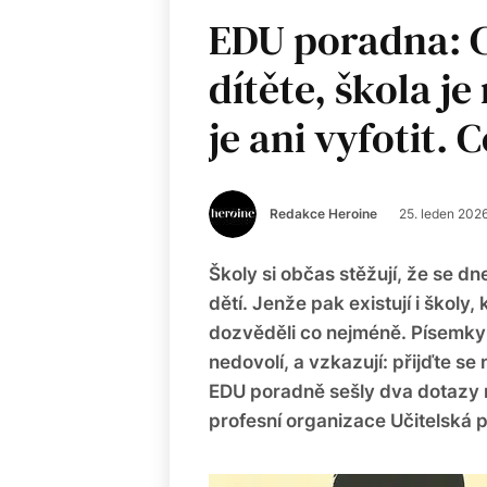
EDU poradna: C
dítěte, škola j
je ani vyfotit.
Redakce Heroine
25. leden 202
Školy si občas stěžují, že se dn
dětí. Jenže pak existují i školy,
dozvěděli co nejméně. Písemky
nedovolí, a vzkazují: přijďte se
EDU poradně sešly dva dotazy
profesní organizace Učitelská