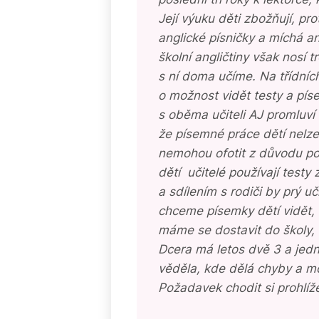
Její výuku děti zbožňují, pr
anglické písničky a míchá a
školní angličtiny však nosí t
s ní doma učíme. Na třídních
o možnost vidět testy a písem
s oběma učiteli AJ promluví 
že písemné práce dětí nelze 
nemohou ofotit z důvodu po
dětí učitelé používají testy
a sdílením s rodiči by prý u
chceme písemky dětí vidět, a
máme se dostavit do školy,
Dcera má letos dvě 3 a jedn
věděla, kde dělá chyby a mohl
Požadavek chodit si prohlíž