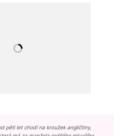
od pěti let chodí na kroužek angličtiny,
, která má za manžela rodilého mluvčího.