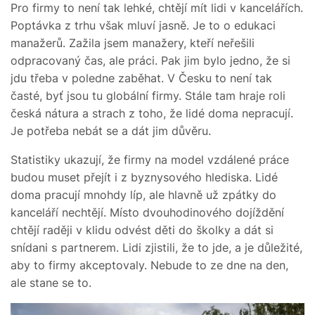
Pro firmy to není tak lehké, chtějí mít lidi v kancelářích.
Poptávka z trhu však mluví jasně. Je to o edukaci
manažerů. Zažila jsem manažery, kteří neřešili
odpracovaný čas, ale práci. Pak jim bylo jedno, že si
jdu třeba v poledne zaběhat. V Česku to není tak
časté, byť jsou tu globální firmy. Stále tam hraje roli
česká nátura a strach z toho, že lidé doma nepracují.
Je potřeba nebát se a dát jim důvěru.
Statistiky ukazují, že firmy na model vzdálené práce
budou muset přejít i z byznysového hlediska. Lidé
doma pracují mnohdy líp, ale hlavně už zpátky do
kanceláří nechtějí. Místo dvouhodinového dojíždění
chtějí raději v klidu odvést děti do školky a dát si
snídani s partnerem. Lidi zjistili, že to jde, a je důležité,
aby to firmy akceptovaly. Nebude to ze dne na den,
ale stane se to.