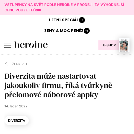
VSTUPENKY NA SVĚT PODLE HEROINE V PRODEJI! ZA VÝHODNĚJŠÍ
CENU POUZE TEĎ!🎟️
LETNÍ
SPECIÁL
ŽENY A
MOC PENĚZ
E-SHOP
ŽENY V IT
Diverzita může nastartovat
jakoukoliv firmu, říká tvůrkyně
přelomové náborové appky
14. leden 2022
DIVERZITA