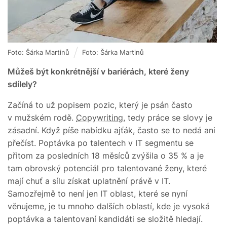
Foto: Šárka Martinů
Foto: Šárka Martinů
Můžeš být konkrétnější v bariérách, které ženy
sdílely?
Začíná to už popisem pozic, který je psán často
v mužském rodě.
Copywriting
, tedy práce se slovy je
zásadní. Když píše nabídku ajťák, často se to nedá ani
přečíst. Poptávka po talentech v IT segmentu se
přitom za posledních 18 měsíců zvýšila o 35 % a je
tam obrovský potenciál pro talentované ženy, které
mají chuť a sílu získat uplatnění právě v IT.
Samozřejmě to není jen IT oblast, které se nyní
věnujeme, je tu mnoho dalších oblastí, kde je vysoká
poptávka a talentovaní kandidáti se složitě hledají.