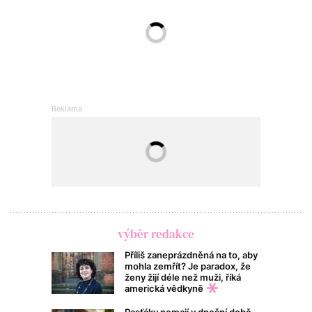
výběr redakce
Příliš zaneprázdněná na to, aby
mohla zemřít? Je paradox, že
ženy žijí déle než muži, říká
americká vědkyně