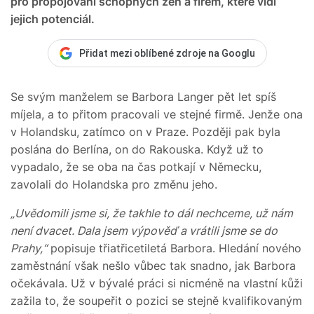
pro propojování schopných žen a firem, které vidí
jejich potenciál.
Přidat mezi oblíbené zdroje na Googlu
Se svým manželem se Barbora Langer pět let spíš
míjela, a to přitom pracovali ve stejné firmě. Jenže ona
v Holandsku, zatímco on v Praze. Později pak byla
poslána do Berlína, on do Rakouska. Když už to
vypadalo, že se oba na čas potkají v Německu,
zavolali do Holandska pro změnu jeho.
„Uvědomili jsme si, že takhle to dál nechceme, už nám
není dvacet. Dala jsem výpověď a vrátili jsme se do
Prahy,“
popisuje třiatřicetiletá Barbora. Hledání nového
zaměstnání však nešlo vůbec tak snadno, jak Barbora
očekávala. Už v bývalé práci si nicméně na vlastní kůži
zažila to, že soupeřit o pozici se stejně kvalifikovaným