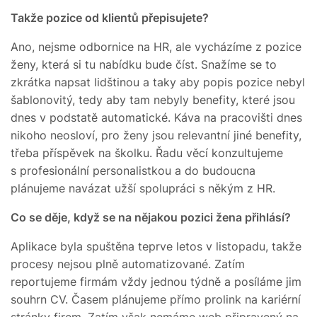
Takže pozice od klientů přepisujete?
Ano, nejsme odbornice na HR, ale vycházíme z pozice
ženy, která si tu nabídku bude číst. Snažíme se to
zkrátka napsat lidštinou a taky aby popis pozice nebyl
šablonovitý, tedy aby tam nebyly benefity, které jsou
dnes v podstatě automatické. Káva na pracovišti dnes
nikoho neosloví, pro ženy jsou relevantní jiné benefity,
třeba příspěvek na školku. Řadu věcí konzultujeme
s profesionální personalistkou a do budoucna
plánujeme navázat užší spolupráci s někým z HR.
Co se děje, když se na nějakou pozici žena přihlásí?
Aplikace byla spuštěna teprve letos v listopadu, takže
procesy nejsou plně automatizované. Zatím
reportujeme firmám vždy jednou týdně a posíláme jim
souhrn CV. Časem plánujeme přímo prolink na kariérní
stránky firem. Zatím však nemáme web připravený na