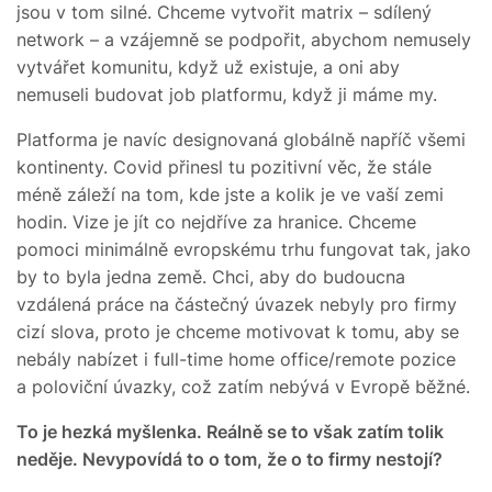
jsou v tom silné. Chceme vytvořit matrix – sdílený
network – a vzájemně se podpořit, abychom nemusely
vytvářet komunitu, když už existuje, a oni aby
nemuseli budovat job platformu, když ji máme my.
Platforma je navíc designovaná globálně napříč všemi
kontinenty. Covid přinesl tu pozitivní věc, že stále
méně záleží na tom, kde jste a kolik je ve vaší zemi
hodin. Vize je jít co nejdříve za hranice. Chceme
pomoci minimálně evropskému trhu fungovat tak, jako
by to byla jedna země. Chci, aby do budoucna
vzdálená práce na částečný úvazek nebyly pro firmy
cizí slova, proto je chceme motivovat k tomu, aby se
nebály nabízet i full-time home office/remote pozice
a poloviční úvazky, což zatím nebývá v Evropě běžné.
To je hezká myšlenka. Reálně se to však zatím tolik
neděje. Nevypovídá to o tom, že o to firmy nestojí?