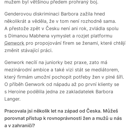
mužem byl většinou předem prohraný boj.
Genderovou diskriminaci Barbora zažila hned
několikrát a věděla, že v tom není rozhodně sama.
A přestože zpět v Česku není ani rok, zvládla spolu
s Dimanou Mabhena vymyslet a rozjet platformu
Genwork
pro propojování firem se ženami, které chtějí
změnit stávající práci.
Genwork necílí na juniorky bez praxe, zato má
mezinárodní ambice a také vizi stát se mediátorem,
který firmám umožní pochopit potřeby žen v plné šíři.
O příběh Genwork od nápadu až po první klienty se
s Heroine podělila jedna ze zakladatelek Barbora
Langer.
Pracovala jsi několik let na západ od Česka. Můžeš
porovnat přístup k rovnoprávnosti žen a mužů u nás
a v zahraničí?