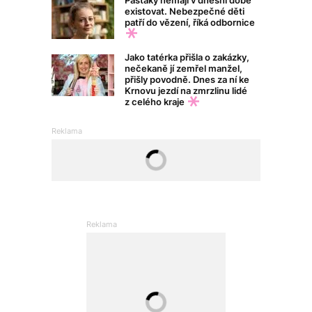
Pasťáky nemají v dnešní době
existovat. Nebezpečné děti
patří do vězení, říká odbornice
Jako tatérka přišla o zakázky,
nečekaně jí zemřel manžel,
přišly povodně. Dnes za ní ke
Krnovu jezdí na zmrzlinu lidé
z celého kraje