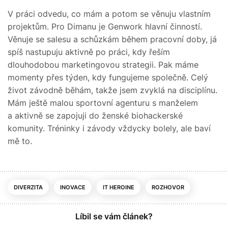
V práci odvedu, co mám a potom se věnuju vlastním
projektům. Pro Dimanu je Genwork hlavní činností.
Věnuje se salesu a schůzkám během pracovní doby, já
spíš nastupuju aktivně po práci, kdy řeším
dlouhodobou marketingovou strategii. Pak máme
momenty přes týden, kdy fungujeme společně. Celý
život závodně běhám, takže jsem zvyklá na disciplínu.
Mám ještě malou sportovní agenturu s manželem
a aktivně se zapojuji do ženské biohackerské
komunity. Tréninky i závody vždycky bolely, ale baví
mě to.
DIVERZITA
INOVACE
IT HEROINE
ROZHOVOR
Líbil se vám článek?