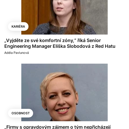
KARIÉRA
„Vyjděte ze své komfortní zóny,“ říká Senior
Engineering Manager Eliška Slobodová z Red Hatu
Adéla Pavlunová
OSOBNOST
„Firmy s opravdovým zájmem o tým nepřicházejí