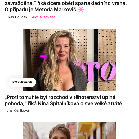
zavražděna,“ říká dcera oběti spartakiádního vraha.
O případu je Metoda Markovič
Lukáš Houdek
Aktualizováno
ROZHOVOR
„Proti tomuhle byl rozchod v těhotenství úplná
pohoda,“ říká Nina Špitálníková o své velké ztrátě
Ilona Kleníková