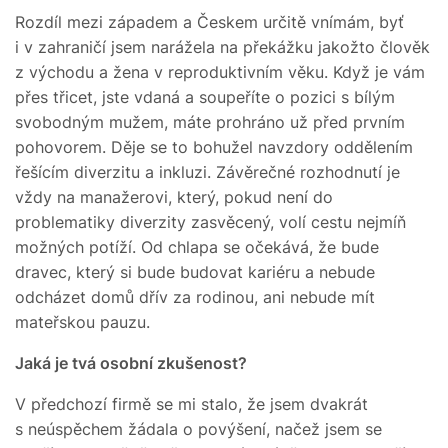
Rozdíl mezi západem a Českem určitě vnímám, byť
i v zahraničí jsem narážela na překážku jakožto člověk
z východu a žena v reproduktivním věku. Když je vám
přes třicet, jste vdaná a soupeříte o pozici s bílým
svobodným mužem, máte prohráno už před prvním
pohovorem. Děje se to bohužel navzdory oddělením
řešícím diverzitu a inkluzi. Závěrečné rozhodnutí je
vždy na manažerovi, který, pokud není do
problematiky diverzity zasvěcený, volí cestu nejmíň
možných potíží. Od chlapa se očekává, že bude
dravec, který si bude budovat kariéru a nebude
odcházet domů dřív za rodinou, ani nebude mít
mateřskou pauzu.
Jaká je tvá osobní zkušenost?
V předchozí firmě se mi stalo, že jsem dvakrát
s neúspěchem žádala o povýšení, načež jsem se