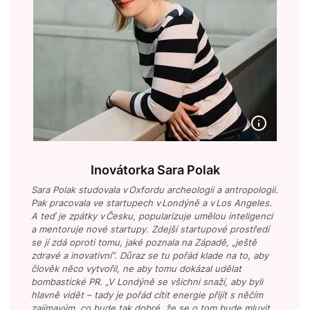
Inovátorka Sara Polak
Sara Polak studovala v Oxfordu archeologii a antropologii.
Pak pracovala ve startupech v Londýně a v Los Angeles.
A teď je zpátky v Česku, popularizuje umělou inteligenci
a mentoruje nové startupy. Zdejší startupové prostředí
se jí zdá oproti tomu, jaké poznala na Západě, „ještě
zdravé a inovativní“. Důraz se tu pořád klade na to, aby
člověk něco vytvořil, ne aby tomu dokázal udělat
bombastické PR. „V Londýně se všichni snaží, aby byli
hlavně vidět – tady je pořád cítit energie přijít s něčím
zajímavým, co bude tak dobré, že se o tom bude mluvit