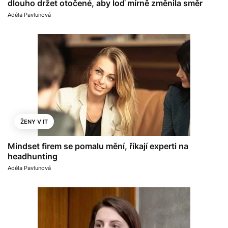
dlouho držet otočené, aby loď mírně změnila směr
Adéla Pavlunová
ŽENY V IT
Mindset firem se pomalu mění, říkají experti na
headhunting
Adéla Pavlunová