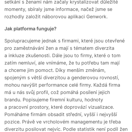
setkání s ženami nám začaly krystalizovat důležité
momenty, sbíraly jsme informace, načež jsme se
rozhodly založit náborovou aplikaci Genwork.
Jak platforma funguje?
Spolupracujeme jednak s firmami, které jsou otevřené
pro zaměstnávání žen a mají s tématem diverzita
a inkluze zkušenosti. Dále jsou to firmy, které o tom
zatím nemluví, ale vnímáme, že tu potřebu tam mají
a chceme jim pomoct. Díky menším změnám,
spojeným s větší diverzitou a genderovou rovností,
mohou navýšit performance celé firmy. Každá firma
má u nás svůj profil, což pomáhá posílení jejich
brandu. Popisujeme firemní kulturu, hodnoty
a pracovní prostory, které doprovází vizualizace.
Pomáháme firmám obsadit střední, vyšší i nejvyšší
pozice. Právě ve vrcholovém managementu je třeba
diverzitu posilovat nejvíc. Podle statistik není podíl žen