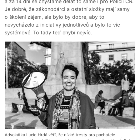
a za 14 dní se chystáme dělat to samé i pro Policii ČR.
Je dobré, že zákonodárci a ostatní složky mají samy
o školení zájem, ale bylo by dobré, aby to
nevycházelo z iniciativy jednotlivců a bylo to víc
systémové. To tady teď chybí nejvíc.
Advokátka Lucie Hrdá věří, že nízké tresty pro pachatele