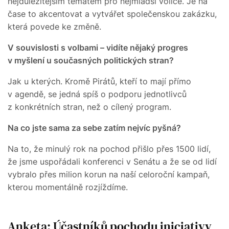
nejdůležitějším tématem pro nejmladší voliče. Je na
čase to akcentovat a vytvářet společenskou zakázku,
která povede ke změně.
V souvislosti s volbami –⁠ vidíte nějaký progres
v myšlení u současných politických stran?
Jak u kterých. Kromě Pirátů, kteří to mají přímo
v agendě, se jedná spíš o podporu jednotlivců
z konkrétních stran, než o cílený program.
Na co jste sama za sebe zatím nejvíc pyšná?
Na to, že minulý rok na pochod přišlo přes 1500 lidí,
že jsme uspořádali konferenci v Senátu a že se od lidí
vybralo přes milion korun na naší celoroční kampaň,
kterou momentálně rozjíždíme.
Anketa: Účastníků pochodu iniciativy