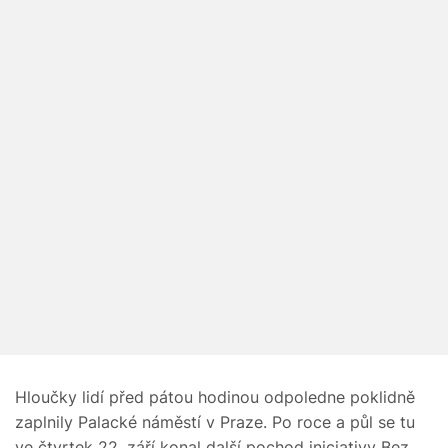
Hloučky lidí před pátou hodinou odpoledne poklidně
zaplnily Palacké náměstí v Praze. Po roce a půl se tu
ve čtvrtek 22. září konal další pochod iniciativy Bez