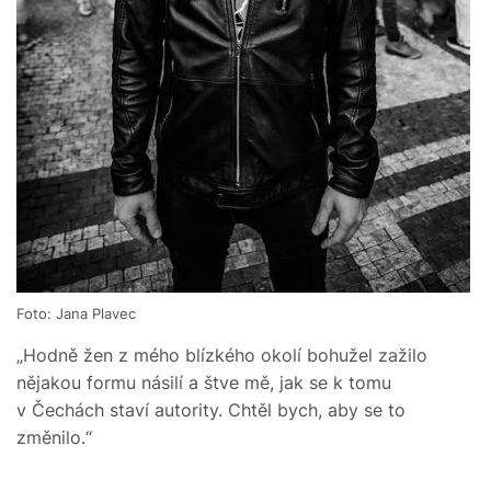
Foto: Jana Plavec
„Hodně žen z mého blízkého okolí bohužel zažilo
nějakou formu násilí a štve mě, jak se k tomu
v Čechách staví autority. Chtěl bych, aby se to
změnilo.“