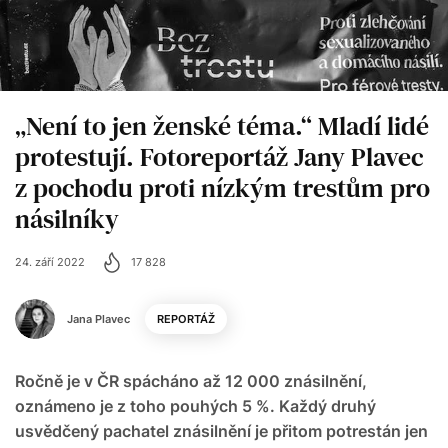
„Není to jen ženské téma.“ Mladí lidé
protestují. Fotoreportáž Jany Plavec
z pochodu proti nízkým trestům pro
násilníky
24. září 2022
17 828
Jana Plavec
REPORTÁŽ
Ročně je v ČR spácháno až 12 000 znásilnění,
oznámeno je z toho pouhých 5 %. Každý druhý
usvědčený pachatel znásilnění je přitom potrestán jen