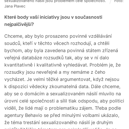
sexualizovaného násilí jsou problémem celé společnosti.
Foto:
Jana Plavec
Které body vaší iniciativy jsou v současnosti
nejpalčivější?
Chceme, aby bylo prosazeno povinné vzdělávání
soudců, kteří v těchto věcech rozhodují, a chtěli
bychom, aby byla zavedena povinná státem zřízená
veřejná databáze rozsudků tak, aby se v ní dalo
kvantitativně i kvalitativně vyhledávat. Problém je, že
rozsudky jsou neveřejné a my nemáme z čeho
vycházet. Je velmi těžké argumentovat, když nejsou
k dispozici vědecky zkoumatelná data. Dále chceme,
aby se o domácím a sexualizovaném násilí mluvilo na
úrovni celé společnosti a sílil tlak odspodu, aby politici
viděli, že lidé mají o problematiku zájem. Třeba podle
agentury Behavio se před minulými volbami ukázalo,
že téma trestání sexualizovaného násilí je druhým