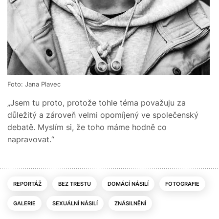
Foto: Jana Plavec
„Jsem tu proto, protože tohle téma považuju za
důležitý a zároveň velmi opomíjený ve společenský
debatě. Myslím si, že toho máme hodně co
napravovat.“
REPORTÁŽ
BEZ TRESTU
DOMÁCÍ NÁSILÍ
FOTOGRAFIE
GALERIE
SEXUÁLNÍ NÁSILÍ
ZNÁSILNĚNÍ