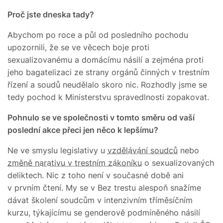
Proč jste dneska tady?
Abychom po roce a půl od posledního pochodu
upozornili, že se ve věcech boje proti
sexualizovanému a domácímu násilí a zejména proti
jeho bagatelizaci ze strany orgánů činných v trestním
řízení a soudů neudělalo skoro nic. Rozhodly jsme se
tedy pochod k Ministerstvu spravedlnosti zopakovat.
Pohnulo se ve společnosti v tomto směru od vaší
poslední akce přeci jen něco k lepšímu?
Ne ve smyslu legislativy u
vzdělávání soudců
nebo
změně narativu v trestním zákoníku
o sexualizovaných
deliktech. Nic z toho není v současné době ani
v prvním čtení. My se v Bez trestu alespoň snažíme
dávat školení soudcům v intenzivním tříměsíčním
kurzu, týkajícímu se genderově podmíněného násilí