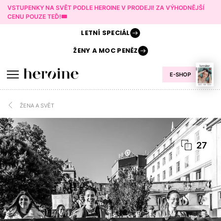
VSTUPENKY NA SVĚT PODLE HEROINE V PRODEJI! ZA VÝHODNĚJŠÍ
CENU POUZE TEĎ!🎟️
LETNÍ
SPECIÁL
ŽENY A
MOC PENĚZ
E-SHOP
ŽENA A SVĚT
27