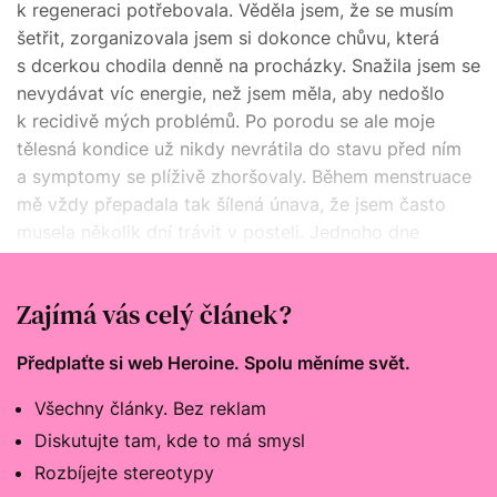
k regeneraci potřebovala. Věděla jsem, že se musím
šetřit, zorganizovala jsem si dokonce chůvu, která
s dcerkou chodila denně na procházky. Snažila jsem se
nevydávat víc energie, než jsem měla, aby nedošlo
k recidivě mých problémů. Po porodu se ale moje
tělesná kondice už nikdy nevrátila do stavu před ním
a symptomy se plíživě zhoršovaly. Během menstruace
mě vždy přepadala tak šílená únava, že jsem často
musela několik dní trávit v posteli. Jednoho dne
perioda skončila a vyčerpání trvalo dál. Mojí dceři bylo
pět let.
Zajímá vás celý článek?
Předplaťte si web Heroine. Spolu měníme svět.
Všechny články. Bez reklam
Diskutujte tam, kde to má smysl
Rozbíjejte stereotypy