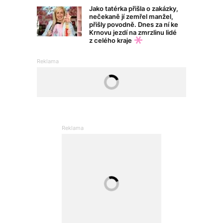
Jako tatérka přišla o zakázky,
nečekaně jí zemřel manžel,
přišly povodně. Dnes za ní ke
Krnovu jezdí na zmrzlinu lidé
z celého kraje