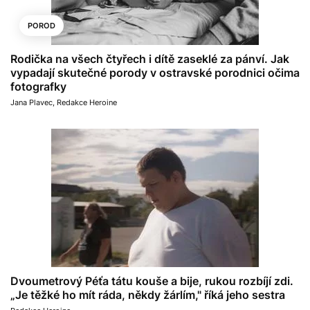
POROD
Rodička na všech čtyřech i dítě zaseklé za pánví. Jak
vypadají skutečné porody v ostravské porodnici očima
fotografky
Jana Plavec
,
Redakce Heroine
Dvoumetrový Péťa tátu kouše a bije, rukou rozbíjí zdi.
„Je těžké ho mít ráda, někdy žárlím," říká jeho sestra