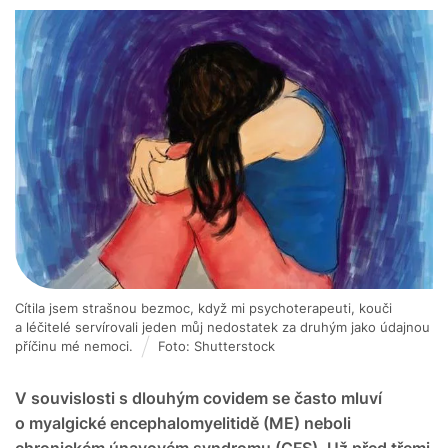
Cítila jsem strašnou bezmoc, když mi psychoterapeuti, kouči
a léčitelé servírovali jeden můj nedostatek za druhým jako údajnou
příčinu mé nemoci.
Foto: Shutterstock
V souvislosti s dlouhým covidem se často mluví
o myalgické encephalomyelitidě (ME) neboli
chronickém únavovém syndromu (CFS). Už před třemi