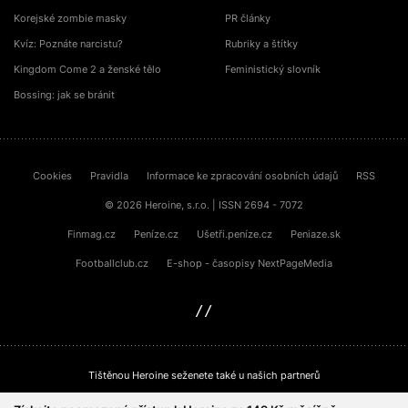
Korejské zombie masky
PR články
Kvíz: Poznáte narcistu?
Rubriky a štítky
Kingdom Come 2 a ženské tělo
Feministický slovník
Bossing: jak se bránit
Cookies
Pravidla
Informace ke zpracování osobních údajů
RSS
© 2026 Heroine, s.r.o. | ISSN 2694 - 7072
Finmag.cz
Peníze.cz
Ušetři.peníze.cz
Peniaze.sk
Footballclub.cz
E-shop - časopisy NextPageMedia
sinfin.digital
Tištěnou Heroine seženete také u našich partnerů