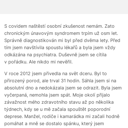
S covidem naštěstí osobní zkušenost nemám. Zato
chronickým únavovým syndromem trpím už osm let.
Správně diagnostikován mi byl před dvěma lety. Před
tím jsem navštívila spoustu lékařů a byla jsem vždy
odkázána na psychiatra. Duševně jsem se cítila
v pořádku. Ale nikdo mi nevěřil.
V roce 2012 jsem přivedla na svět dceru. Byl to
přirozený porod, ale trval 31 hodin. Sáhla jsem si na
absolutní dno a nedokázala jsem se odrazit. Byla jsem
vyčerpaná, nemohla jsem spát. Moje okolí přijalo
závažnost mého zdravotního stavu až po několika
týdnech, kdy se u mě začala spouštět poporodní
deprese. Manžel, rodiče i kamarádka mi začali hodně
pomáhat a mně se dostalo spánku, který jsem