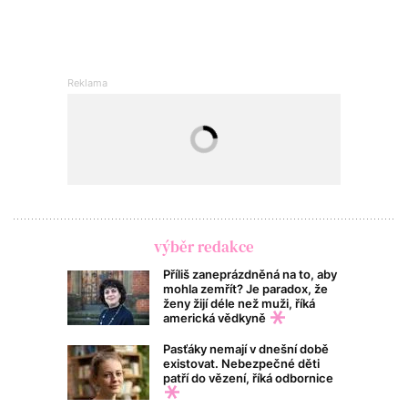
výběr redakce
Příliš zaneprázdněná na to, aby
mohla zemřít? Je paradox, že
ženy žijí déle než muži, říká
americká vědkyně
Pasťáky nemají v dnešní době
existovat. Nebezpečné děti
patří do vězení, říká odbornice