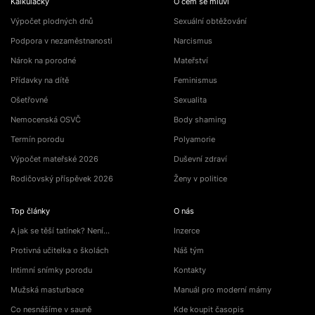
Kalkulačky
O čem se mluví
Výpočet plodných dnů
Sexuální obtěžování
Podpora v nezaměstnanosti
Narcismus
Nárok na porodné
Mateřství
Přídavky na dítě
Feminismus
Ošetřovné
Sexualita
Nemocenská OSVČ
Body shaming
Termín porodu
Polyamorie
Výpočet mateřské 2026
Duševní zdraví
Rodičovský příspěvek 2026
Ženy v politice
Top články
O nás
A jak se těší tatínek? Není…
Inzerce
Protivná učitelka o školách
Náš tým
Intimní snímky porodu
Kontakty
Mužská masturbace
Manuál pro moderní mámy
Co nesnášíme v sauně
Kde koupit časopis