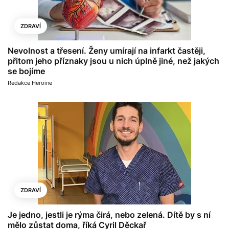
ZDRAVÍ
Nevolnost a třesení. Ženy umírají na infarkt častěji,
přitom jeho příznaky jsou u nich úplně jiné, než jakých
se bojíme
Redakce Heroine
ZDRAVÍ
Je jedno, jestli je rýma čirá, nebo zelená. Dítě by s ní
mělo zůstat doma, říká Cyril Děckař