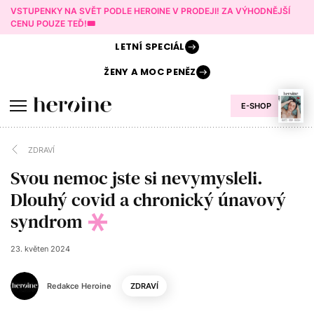
VSTUPENKY NA SVĚT PODLE HEROINE V PRODEJI! ZA VÝHODNĚJŠÍ
CENU POUZE TEĎ!🎟️
LETNÍ
SPECIÁL
ŽENY A
MOC PENĚZ
E-SHOP
ZDRAVÍ
Svou nemoc jste si nevymysleli.
Dlouhý covid a chronický únavový
syndrom
23. květen 2024
Redakce Heroine
ZDRAVÍ