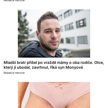
Redakce Heroine
Mladší bratr přišel po vraždě mámy o oba rodiče. Otce,
který ji ubodal, zavrhnul, říká syn Monyové
Redakce Heroine