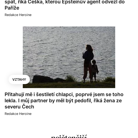
spát, říká Češka, kterou Epsteinův agent odvezl do
Paříže
Redakce Heroine
VZTAHY
Přitahují mě i šestiletí chlapci, poprvé jsem se toho
lekla. I můj partner by měl být pedofil, říká žena ze
severu Čech
Redakce Heroine
nejčtenější