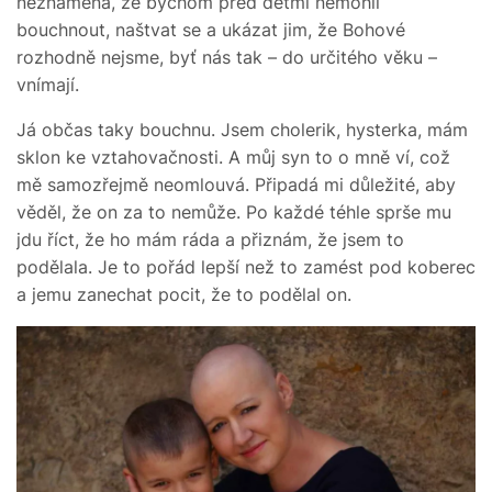
neznamená, že bychom před dětmi nemohli
bouchnout, naštvat se a ukázat jim, že Bohové
rozhodně nejsme, byť nás tak – do určitého věku –
vnímají.
Já občas taky bouchnu. Jsem cholerik, hysterka, mám
sklon ke vztahovačnosti. A můj syn to o mně ví, což
mě samozřejmě neomlouvá. Připadá mi důležité, aby
věděl, že on za to nemůže. Po každé téhle sprše mu
jdu říct, že ho mám ráda a přiznám, že jsem to
podělala. Je to pořád lepší než to zamést pod koberec
a jemu zanechat pocit, že to podělal on.