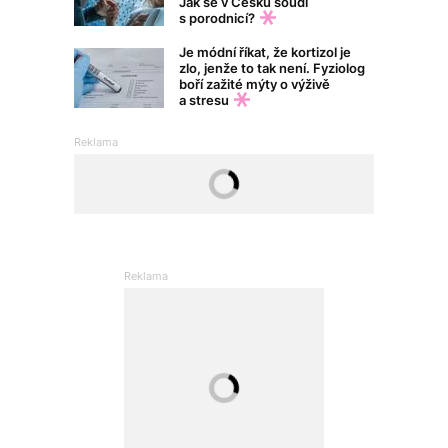
Jak se v Česku soudí
s porodnicí?
Je módní říkat, že kortizol je
zlo, jenže to tak není. Fyziolog
boří zažité mýty o výživě
a stresu