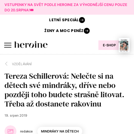
VSTUPENKY NA SVĚT PODLE HEROINE ZA VÝHODNĚJŠÍ CENU POUZE
DO 20.SRPNA!🎟️
LETNÍ
SPECIÁL
ŽENY A
MOC PENĚZ
E-SHOP
VZDĚLÁVÁNÍ
Tereza Schillerová: Nelečte si na
dětech své mindráky, dříve nebo
později toho budete strašně litovat.
Třeba až dostanete rakovinu
19. srpen 2019
redakce
MINDRÁKY NA DĚTECH