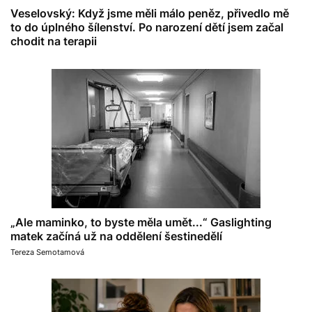
Veselovský: Když jsme měli málo peněz, přivedlo mě
to do úplného šílenství. Po narození dětí jsem začal
chodit na terapii
„Ale maminko, to byste měla umět...“ Gaslighting
matek začíná už na oddělení šestinedělí
Tereza Semotamová