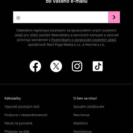
do vašeho e‑mailu
Odesláním registrace souhlasím se zpracováním svých osobních
údajů pro účely zasílání Newsletteru a servisních kampaní a zároveň
potvrzuji seznámení s
Podmínkami o zpracování osobních údajů
společností Next Page Media s.r.o. a Heroine s.r.o.
Kalkulačky
O čem se mluví
Výpočet plodných dnů
Sexuální obtěžování
Podpora v nezaměstnanosti
Narcismus
Nárok na porodné
Mateřství
Přídavky na dítě
Feminismus