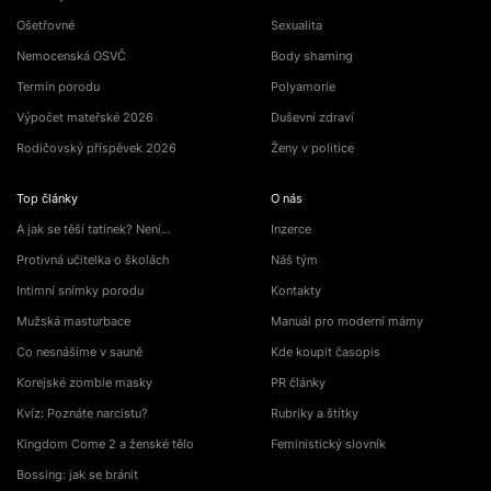
Ošetřovné
Sexualita
Nemocenská OSVČ
Body shaming
Termín porodu
Polyamorie
Výpočet mateřské 2026
Duševní zdraví
Rodičovský příspěvek 2026
Ženy v politice
Top články
O nás
A jak se těší tatínek? Není…
Inzerce
Protivná učitelka o školách
Náš tým
Intimní snímky porodu
Kontakty
Mužská masturbace
Manuál pro moderní mámy
Co nesnášíme v sauně
Kde koupit časopis
Korejské zombie masky
PR články
Kvíz: Poznáte narcistu?
Rubriky a štítky
Kingdom Come 2 a ženské tělo
Feministický slovník
Bossing: jak se bránit