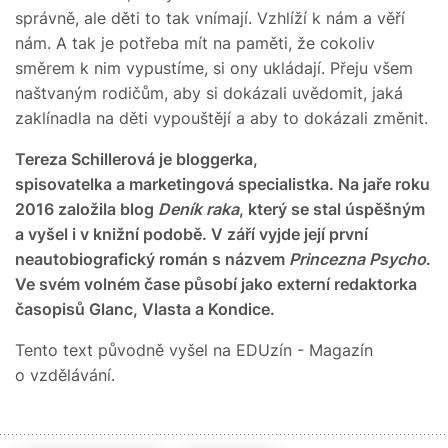
správně, ale děti to tak vnímají. Vzhlíží k nám a věří
nám. A tak je potřeba mít na paměti, že cokoliv
směrem k nim vypustíme, si ony ukládají. Přeju všem
naštvaným rodičům, aby si dokázali uvědomit, jaká
zaklínadla na děti vypouštějí a aby to dokázali změnit.
Tereza Schillerová je bloggerka,
spisovatelka a marketingová specialistka. Na jaře roku
2016 založila blog
Deník raka
, který se stal úspěšným
a vyšel i v knižní podobě. V září vyjde její první
neautobiografický román s názvem
Princezna Psycho
.
Ve svém volném čase působí jako externí redaktorka
časopisů Glanc, Vlasta a Kondice.
Tento text původně vyšel na EDUzín - Magazín
o vzdělávání.