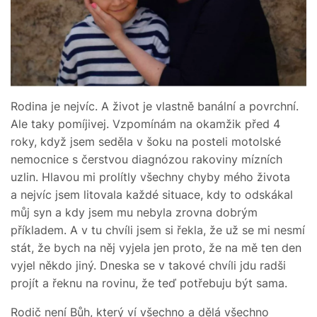
Rodina je nejvíc. A život je vlastně banální a povrchní.
Ale taky pomíjivej. Vzpomínám na okamžik před 4
roky, když jsem seděla v šoku na posteli motolské
nemocnice s čerstvou diagnózou rakoviny mízních
uzlin. Hlavou mi prolítly všechny chyby mého života
a nejvíc jsem litovala každé situace, kdy to odskákal
můj syn a kdy jsem mu nebyla zrovna dobrým
příkladem. A v tu chvíli jsem si řekla, že už se mi nesmí
stát, že bych na něj vyjela jen proto, že na mě ten den
vyjel někdo jiný. Dneska se v takové chvíli jdu radši
projít a řeknu na rovinu, že teď potřebuju být sama.
Rodič není Bůh, který ví všechno a dělá všechno