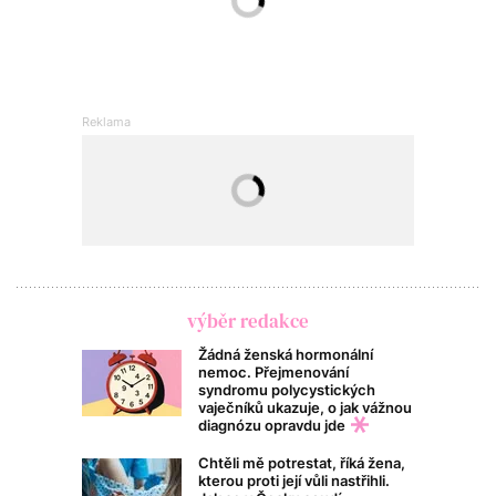
výběr redakce
Žádná ženská hormonální
nemoc. Přejmenování
syndromu polycystických
vaječníků ukazuje, o jak vážnou
diagnózu opravdu jde
Chtěli mě potrestat, říká žena,
kterou proti její vůli nastřihli.