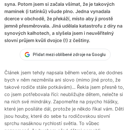
syna. Potom jsem si začala všímat, že je takových
maminek (i tatínků) všude plno. Jedna vynadala
dcerce v obchodě, že překáží, místo aby ji prostě
jemně přesměrovala. Jiná udělala katastrofu z díry na
synových kalhotech, a slyšela jsem i neuvěřitelný
slovní průjem kvůli dvojce (!) z češtiny.
Přidat mezi oblíbené zdroje na Googlu
Článek jsem tehdy napsala během večera, ale dodnes
bych v něm nezměnila ani slovo (mimo jiné proto, že
takové rodiče stále potkávám)... Řekla jsem přesně to,
co jsem potřebovala říci: neubližujte dětem, nelečte si
na nich své mindráky. Zapomeňte na psycho hlášky,
které jen posíláte dál, protože je někdo říkal vám. Děti
jsou houby, které do sebe tu rodičovskou slovní
sprchu nasáknou rychlostí světla. To vůbec