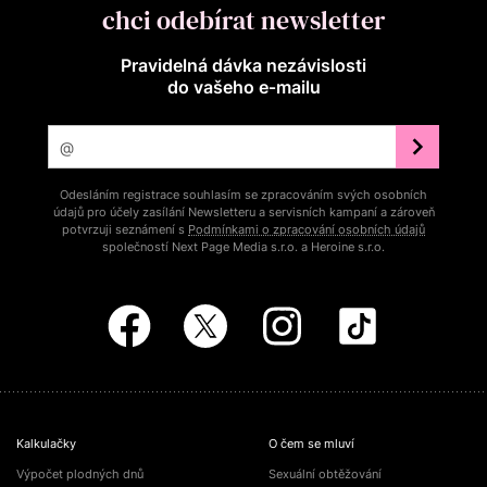
chci odebírat newsletter
Pravidelná dávka nezávislosti
do vašeho e‑mailu
Odesláním registrace souhlasím se zpracováním svých osobních
údajů pro účely zasílání Newsletteru a servisních kampaní a zároveň
potvrzuji seznámení s
Podmínkami o zpracování osobních údajů
společností Next Page Media s.r.o. a Heroine s.r.o.
Kalkulačky
O čem se mluví
Výpočet plodných dnů
Sexuální obtěžování