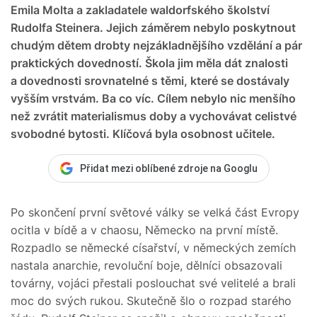
Emila Molta a zakladatele waldorfského školství
Rudolfa Steinera. Jejich záměrem nebylo poskytnout
chudým dětem drobty nejzákladnějšího vzdělání a pár
praktických dovedností. Škola jim měla dát znalosti
a dovednosti srovnatelné s těmi, které se dostávaly
vyšším vrstvám. Ba co víc. Cílem nebylo nic menšího
než zvrátit materialismus doby a vychovávat celistvé
svobodné bytosti. Klíčová byla osobnost učitele.
Přidat mezi oblíbené zdroje na Googlu
Po skončení první světové války se velká část Evropy
ocitla v bídě a v chaosu, Německo na první místě.
Rozpadlo se německé císařství, v německých zemích
nastala anarchie, revoluční boje, dělníci obsazovali
továrny, vojáci přestali poslouchat své velitelé a brali
moc do svých rukou. Skutečně šlo o rozpad starého