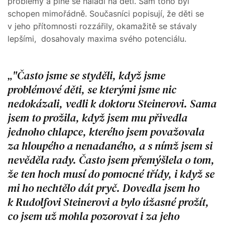
problémy a plně se naladí na děti. Sám toho byl
schopen mimořádně. Současníci popisují, že děti se
v jeho přítomnosti rozzářily, okamažitě se stávaly
lepšími, dosahovaly maxima svého potenciálu.
"Často jsme se styděli, když jsme
problémové děti, se kterými jsme nic
nedokázali, vedli k doktoru Steinerovi. Sama
jsem to prožila, když jsem mu přivedla
jednoho chlapce, kterého jsem považovala
za hloupého a nenadaného, a s nímž jsem si
nevěděla rady. Často jsem přemýšlela o tom,
že ten hoch musí do pomocné třídy, i když se
mi ho nechtělo dát pryč. Dovedla jsem ho
k Rudolfovi Steinerovi a bylo úžasné prožít,
co jsem už mohla pozorovat i za jeho