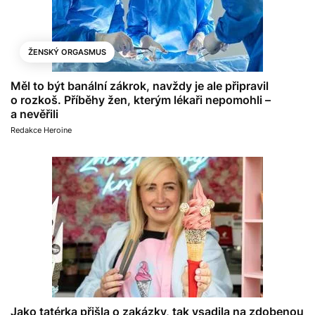
ŽENSKÝ ORGASMUS
Měl to být banální zákrok, navždy je ale připravil
o rozkoš. Příběhy žen, kterým lékaři nepomohli –
a nevěřili
Redakce Heroine
Jako tatérka přišla o zakázky, tak vsadila na zdobenou