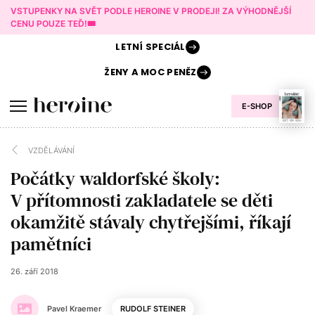
VSTUPENKY NA SVĚT PODLE HEROINE V PRODEJI! ZA VÝHODNĚJŠÍ
CENU POUZE TEĎ!🎟️
LETNÍ
SPECIÁL
ŽENY A
MOC PENĚZ
E-SHOP
VZDĚLÁVÁNÍ
Počátky waldorfské školy:
V přítomnosti zakladatele se děti
okamžitě stávaly chytřejšími, říkají
pamětníci
26. září 2018
Pavel Kraemer
RUDOLF STEINER