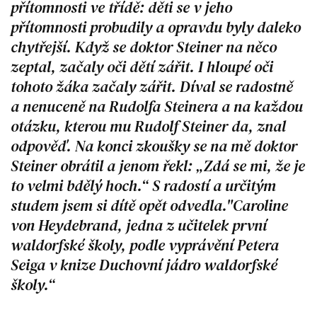
přítomnosti ve třídě: děti se v jeho
přítomnosti probudily a opravdu byly daleko
chytřejší. Když se doktor Steiner na něco
zeptal, začaly oči dětí zářit. I hloupé oči
tohoto žáka začaly zářit. Díval se radostně
a nenuceně na Rudolfa Steinera a na každou
otázku, kterou mu Rudolf Steiner da, znal
odpověď. Na konci zkoušky se na mě doktor
Steiner obrátil a jenom řekl: „Zdá se mi, že je
to velmi bdělý hoch.“ S radostí a určitým
studem jsem si dítě opět odvedla."Caroline
von Heydebrand, jedna z učitelek první
waldorfské školy, podle vyprávění Petera
Seiga v knize Duchovní jádro waldorfské
školy.