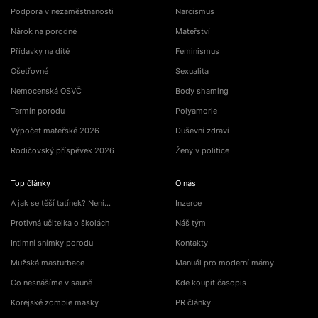
Podpora v nezaměstnanosti
Narcismus
Nárok na porodné
Mateřství
Přídavky na dítě
Feminismus
Ošetřovné
Sexualita
Nemocenská OSVČ
Body shaming
Termín porodu
Polyamorie
Výpočet mateřské 2026
Duševní zdraví
Rodičovský příspěvek 2026
Ženy v politice
Top články
O nás
A jak se těší tatínek? Není…
Inzerce
Protivná učitelka o školách
Náš tým
Intimní snímky porodu
Kontakty
Mužská masturbace
Manuál pro moderní mámy
Co nesnášíme v sauně
Kde koupit časopis
Korejské zombie masky
PR články