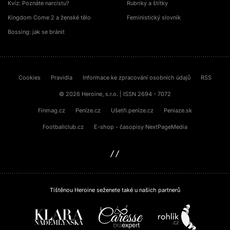
Kvíz: Poznáte narcistu?
Rubriky a štítky
Kingdom Come 2 a ženské tělo
Feministický slovník
Bossing: jak se bránit
Cookies
Pravidla
Informace ke zpracování osobních údajů
RSS
© 2026 Heroine, s.r.o. | ISSN 2694 - 7072
Finmag.cz
Peníze.cz
Ušetři.peníze.cz
Peniaze.sk
Footballclub.cz
E-shop - časopisy NextPageMedia
sinfin.digital
Tištěnou Heroine seženete také u našich partnerů