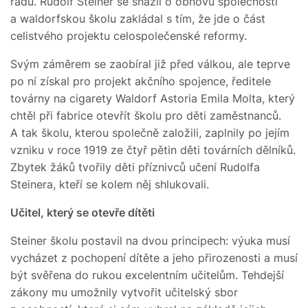
řádu. Rudolf Steiner se snažil o obnovu společnosti
a waldorfskou školu zakládal s tím, že jde o část
celistvého projektu celospolečenské reformy.
Svým záměrem se zaobíral již před válkou, ale teprve
po ní získal pro projekt akčního spojence, ředitele
továrny na cigarety Waldorf Astoria Emila Molta, který
chtěl při fabrice otevřít školu pro děti zaměstnanců.
A tak školu, kterou společně založili, zaplnily po jejím
vzniku v roce 1919 ze čtyř pětin děti továrních dělníků.
Zbytek žáků tvořily děti příznivců učení Rudolfa
Steinera, kteří se kolem něj shlukovali.
Učitel, který se otevře dítěti
Steiner školu postavil na dvou principech: výuka musí
vycházet z pochopení dítěte a jeho přirozenosti a musí
být svěřena do rukou excelentním učitelům. Tehdejší
zákony mu umožnily vytvořit učitelský sbor