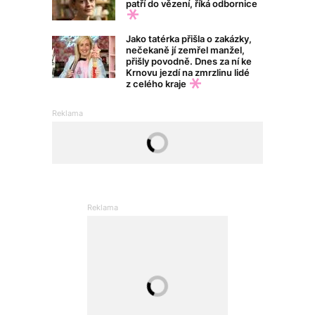
patří do vězení, říká odbornice
Jako tatérka přišla o zakázky,
nečekaně jí zemřel manžel,
přišly povodně. Dnes za ní ke
Krnovu jezdí na zmrzlinu lidé
z celého kraje