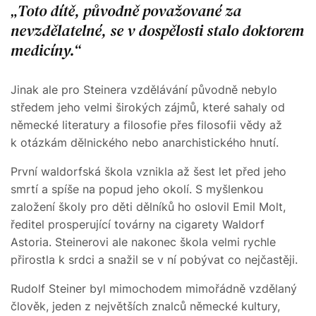
Toto dítě, původně považované za
nevzdělatelné, se v dospělosti stalo doktorem
medicíny.
Jinak ale pro Steinera vzdělávání původně nebylo
středem jeho velmi širokých zájmů, které sahaly od
německé literatury a filosofie přes filosofii vědy až
k otázkám dělnického nebo anarchistického hnutí.
První waldorfská škola vznikla až šest let před jeho
smrtí a spíše na popud jeho okolí. S myšlenkou
založení školy pro děti dělníků ho oslovil Emil Molt,
ředitel prosperující továrny na cigarety Waldorf
Astoria. Steinerovi ale nakonec škola velmi rychle
přirostla k srdci a snažil se v ní pobývat co nejčastěji.
Rudolf Steiner byl mimochodem mimořádně vzdělaný
člověk, jeden z největších znalců německé kultury,