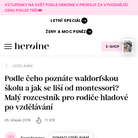
VSTUPENKY NA SVĚT PODLE HEROINE V PRODEJI! ZA VÝHODNĚJŠÍ
CENU POUZE TEĎ!🎟️
LETNÍ
SPECIÁL
ŽENY A
MOC PENĚZ
E-SHOP
VZDĚLÁVÁNÍ
Podle čeho poznáte waldorfskou
školu a jak se liší od montessori?
Malý rozcestník pro rodiče hladové
po vzdělávání
05. březen 2019
11 378
Pavel Kraemer
DOMÁCÍ VZDĚLÁVÁNÍ