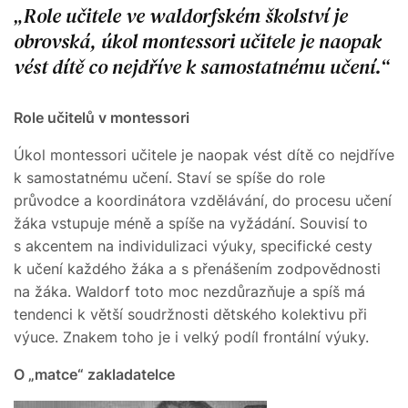
Role učitele ve waldorfském školství je
obrovská, úkol montessori učitele je naopak
vést dítě co nejdříve k samostatnému učení.
Role učitelů v montessori
Úkol montessori učitele je naopak vést dítě co nejdříve
k samostatnému učení. Staví se spíše do role
průvodce a koordinátora vzdělávání, do procesu učení
žáka vstupuje méně a spíše na vyžádání. Souvisí to
s akcentem na individulizaci výuky, specifické cesty
k učení každého žáka a s přenášením zodpovědnosti
na žáka. Waldorf toto moc nezdůrazňuje a spíš má
tendenci k větší soudržnosti dětského kolektivu při
výuce. Znakem toho je i velký podíl frontální výuky.
O „matce“ zakladatelce