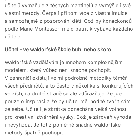
učitelů vymaňuje z těsných mantinelů a vymýšlejí své
vlastní metody. Čerpají při tom více z vlastní intuice
a samozřejmě z pozorování dětí. Což by koneckonců
podle Marie Montessori mělo patřit k výbavě každého
učitele.
Učitel - ve waldorfské škole bůh, nebo skoro
Waldorfské vzdělávání je mnohem komplexnějším
modelem, který vůbec není snadné pochopit.
V zahraničí existují velmi podrobné metodiky téměř
všech předmětů, a to často v několika si konkurujících
verzích, na druhé straně se ale zdůrazňuje, že jde
pouze o inspiraci a že by učitel měl hodně tvořit sám
ze sebe. Učiteli je zkrátka ponechána velká volnost
pro kreativní ztvárnění výuky. Což je zároveň výhoda
i nevýhoda. Je totiž poměrně snadné waldorfské
metody špatně pochopit.