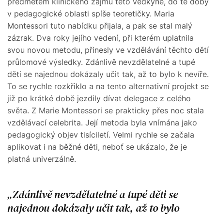
předmětem klinického zájmu této vědkyně, do té doby
v pedagogické oblasti spíše teoretičky. Maria
Montessori tuto nabídku přijala, a pak se stal malý
zázrak. Dva roky jejího vedení, při kterém uplatnila
svou novou metodu, přinesly ve vzdělávání těchto dětí
průlomové výsledky. Zdánlivě nevzdělatelné a tupé
děti se najednou dokázaly učit tak, až to bylo k nevíře.
To se rychle rozkřiklo a na tento alternativní projekt se
již po krátké době jezdily dívat delegace z celého
světa. Z Marie Montessori se prakticky přes noc stala
vzdělávací celebrita. Její metoda byla vnímána jako
pedagogický objev tisíciletí. Velmi rychle se začala
aplikovat i na běžné děti, neboť se ukázalo, že je
platná univerzálně.
Zdánlivě nevzdělatelné a tupé děti se
najednou dokázaly učit tak, až to bylo