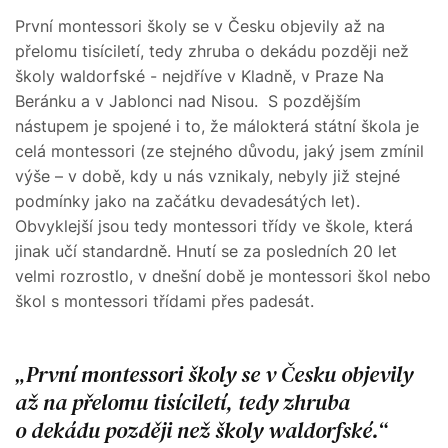
První montessori školy se v Česku objevily až na
přelomu tisíciletí, tedy zhruba o dekádu později než
školy waldorfské - nejdříve v Kladně, v Praze Na
Beránku a v Jablonci nad Nisou. S pozdějším
nástupem je spojené i to, že málokterá státní škola je
celá montessori (ze stejného důvodu, jaký jsem zmínil
výše – v době, kdy u nás vznikaly, nebyly již stejné
podmínky jako na začátku devadesátých let).
Obvyklejší jsou tedy montessori třídy ve škole, která
jinak učí standardně. Hnutí se za posledních 20 let
velmi rozrostlo, v dnešní době je montessori škol nebo
škol s montessori třídami přes padesát.
První montessori školy se v Česku objevily
až na přelomu tisíciletí, tedy zhruba
o dekádu později než školy waldorfské.