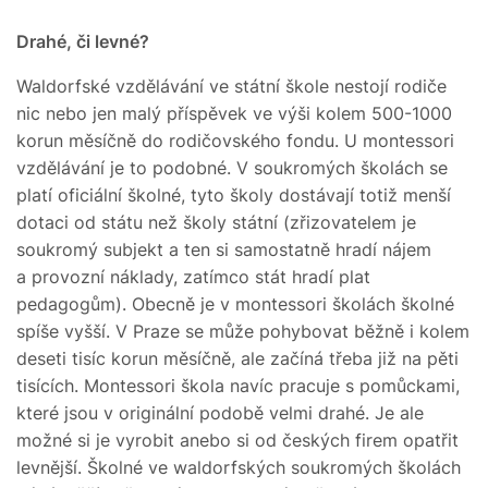
Drahé, či levné?
Waldorfské vzdělávání ve státní škole nestojí rodiče
nic nebo jen malý příspěvek ve výši kolem 500-1000
korun měsíčně do rodičovského fondu. U montessori
vzdělávání je to podobné. V soukromých školách se
platí oficiální školné, tyto školy dostávají totiž menší
dotaci od státu než školy státní (zřizovatelem je
soukromý subjekt a ten si samostatně hradí nájem
a provozní náklady, zatímco stát hradí plat
pedagogům). Obecně je v montessori školách školné
spíše vyšší. V Praze se může pohybovat běžně i kolem
deseti tisíc korun měsíčně, ale začíná třeba již na pěti
tisících. Montessori škola navíc pracuje s pomůckami,
které jsou v originální podobě velmi drahé. Je ale
možné si je vyrobit anebo si od českých firem opatřit
levnější. Školné ve waldorfských soukromých školách