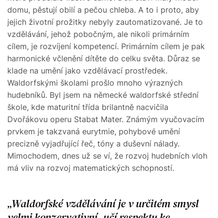
domu, pěstují obilí a pečou chleba. A to i proto, aby
jejich životní prožitky nebyly zautomatizované. Je to
vzdělávání, jehož pobočným, ale nikoli primárním
cílem, je rozvíjení kompetencí. Primárním cílem je pak
harmonické včlenění dítěte do celku světa. Důraz se
klade na umění jako vzdělávací prostředek.
Waldorfskými školami prošlo mnoho výrazných
hudebníků. Byl jsem na německé waldorfské střední
škole, kde maturitní třída brilantně nacvičila
Dvořákovu operu Stabat Mater. Známým vyučovacím
prvkem je takzvaná eurytmie, pohybové umění
precizně vyjadřující řeč, tóny a duševní nálady.
Mimochodem, dnes už se ví, že rozvoj hudebních vloh
má vliv na rozvoj matematických schopností.
Waldorfské vzdělávání je v určitém smysl
velmi konzervativní, učí respektu ke