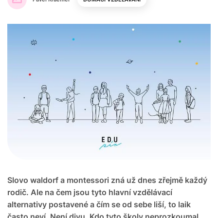
Slovo waldorf a montessori zná už dnes zřejmě každý
rodič. Ale na čem jsou tyto hlavní vzdělávací
alternativy postavené a čím se od sebe liší, to laik
často neví. Není divu. Kdo tyto školy neprozkoumal