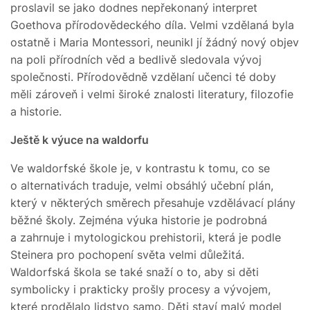
proslavil se jako dodnes nepřekonaný interpret
Goethova přírodovědeckého díla. Velmi vzdělaná byla
ostatně i Maria Montessori, neunikl jí žádný nový objev
na poli přírodních věd a bedlivě sledovala vývoj
společnosti. Přírodovědně vzdělaní učenci té doby
měli zároveň i velmi široké znalosti literatury, filozofie
a historie.
Ještě k výuce na waldorfu
Ve waldorfské škole je, v kontrastu k tomu, co se
o alternativách traduje, velmi obsáhlý učební plán,
který v některých směrech přesahuje vzdělávací plány
běžné školy. Zejména výuka historie je podrobná
a zahrnuje i mytologickou prehistorii, která je podle
Steinera pro pochopení světa velmi důležitá.
Waldorfská škola se také snaží o to, aby si děti
symbolicky i prakticky prošly procesy a vývojem,
které prodělalo lidstvo samo. Děti staví malý model