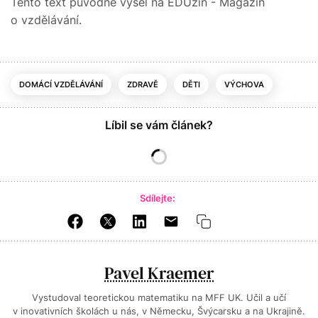
Tento text původně vyšel na EDUzín - Magazín
o vzdělávání.
DOMÁCÍ VZDĚLÁVÁNÍ
ZDRAVĚ
DĚTI
VÝCHOVA
Líbil se vám článek?
Sdílejte:
Pavel Kraemer
Vystudoval teoretickou matematiku na MFF UK. Učil a učí
v inovativních školách u nás, v Německu, Švýcarsku a na Ukrajině.