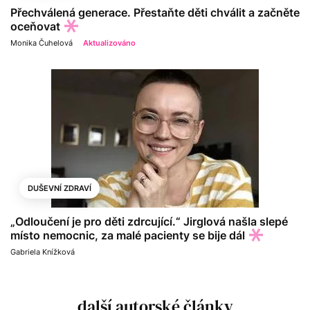
Přechválená generace. Přestaňte děti chválit a začněte
oceňovat
Monika Čuhelová
Aktualizováno
DUŠEVNÍ ZDRAVÍ
„Odloučení je pro děti zdrcující.“ Jirglová našla slepé
místo nemocnic, za malé pacienty se bije dál
Gabriela Knížková
další autorské články