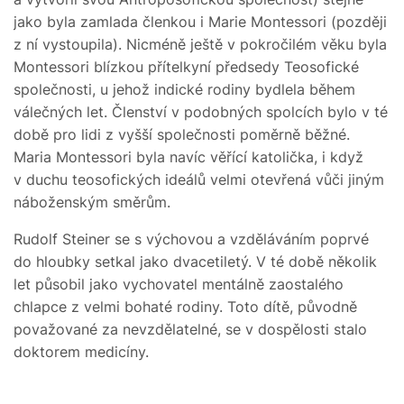
jako byla zamlada členkou i Marie Montessori (později
z ní vystoupila). Nicméně ještě v pokročilém věku byla
Montessori blízkou přítelkyní předsedy Teosofické
společnosti, u jehož indické rodiny bydlela během
válečných let. Členství v podobných spolcích bylo v té
době pro lidi z vyšší společnosti poměrně běžné.
Maria Montessori byla navíc věřící katolička, i když
v duchu teosofických ideálů velmi otevřená vůči jiným
náboženským směrům.
Rudolf Steiner se s výchovou a vzděláváním poprvé
do hloubky setkal jako dvacetiletý. V té době několik
let působil jako vychovatel mentálně zaostalého
chlapce z velmi bohaté rodiny. Toto dítě, původně
považované za nevzdělatelné, se v dospělosti stalo
doktorem medicíny.