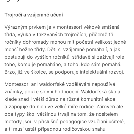
Trojročí a vzájemné učení
Výrazným prvkem je v montessori věkově smíšená
třída, výuka v takzvaných trojročích, přičemž tři
ročníky dohromady mohou mít početní velikost jedné
menší běžné třídy. Děti si vzájemně pomáhají, a jak
postupují do vyšších ročníků, střídavě si zažívají role
toho, komu je pomáháno, a toho, kdo sám pomáhá.
Brzo, již ve školce, se podporuje intelektuální rozvoj.
Montessori ani waldorfské vzdělávání nepoužívá
známky, pouze slovní hodnocení. Waldorfská škola
klade snad i větší důraz na různé komunitní akce
a zapojuje do nich ve velké míře rodiče. Zároveň ale
oba typy škol většinou trvají na tom, že nositelem
metody jsou v příslušné pedagogice vzdělaní učitelé,
a ti musí ustát případnou rodičovskou snahu