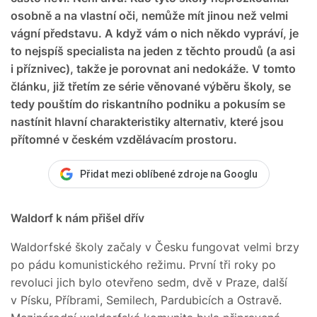
osobně a na vlastní oči, nemůže mít jinou než velmi
vágní představu. A když vám o nich někdo vypráví, je
to nejspíš specialista na jeden z těchto proudů (a asi
i příznivec), takže je porovnat ani nedokáže. V tomto
článku, již třetím ze série věnované výběru školy, se
tedy pouštím do riskantního podniku a pokusím se
nastínit hlavní charakteristiky alternativ, které jsou
přítomné v českém vzdělávacím prostoru.
Přidat mezi oblíbené zdroje na Googlu
Waldorf k nám přišel dřív
Waldorfské školy začaly v Česku fungovat velmi brzy
po pádu komunistického režimu. První tři roky po
revoluci jich bylo otevřeno sedm, dvě v Praze, další
v Písku, Příbrami, Semilech, Pardubicích a Ostravě.