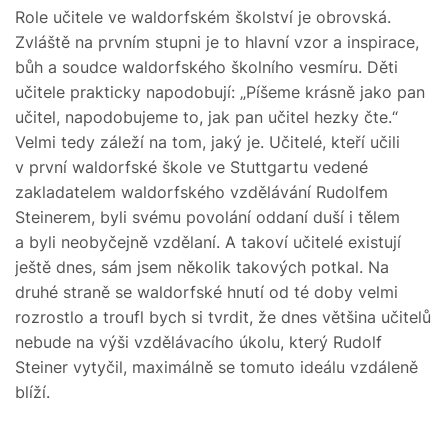
Role učitele ve waldorfském školství je obrovská.
Zvláště na prvním stupni je to hlavní vzor a inspirace,
bůh a soudce waldorfského školního vesmíru. Děti
učitele prakticky napodobují: „Píšeme krásně jako pan
učitel, napodobujeme to, jak pan učitel hezky čte.“
Velmi tedy záleží na tom, jaký je. Učitelé, kteří učili
v první waldorfské škole ve Stuttgartu vedené
zakladatelem waldorfského vzdělávání Rudolfem
Steinerem, byli svému povolání oddaní duší i tělem
a byli neobyčejně vzdělaní. A takoví učitelé existují
ještě dnes, sám jsem několik takových potkal. Na
druhé straně se waldorfské hnutí od té doby velmi
rozrostlo a troufl bych si tvrdit, že dnes většina učitelů
nebude na výši vzdělávacího úkolu, který Rudolf
Steiner vytyčil, maximálně se tomuto ideálu vzdáleně
blíží.