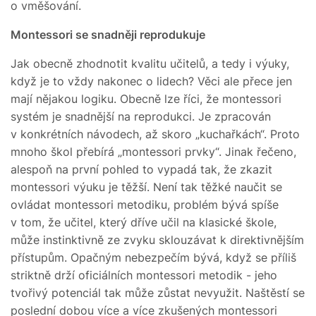
o vměšování.
Montessori se snadněji reprodukuje
Jak obecně zhodnotit kvalitu učitelů, a tedy i výuky,
když je to vždy nakonec o lidech? Věci ale přece jen
mají nějakou logiku. Obecně lze říci, že montessori
systém je snadnější na reprodukci. Je zpracován
v konkrétních návodech, až skoro „kuchařkách“. Proto
mnoho škol přebírá „montessori prvky“. Jinak řečeno,
alespoň na první pohled to vypadá tak, že zkazit
montessori výuku je těžší. Není tak těžké naučit se
ovládat montessori metodiku, problém bývá spíše
v tom, že učitel, který dříve učil na klasické škole,
může instinktivně ze zvyku sklouzávat k direktivnějším
přístupům. Opačným nebezpečím bývá, když se příliš
striktně drží oficiálních montessori metodik - jeho
tvořivý potenciál tak může zůstat nevyužit. Naštěstí se
poslední dobou více a více zkušených montessori