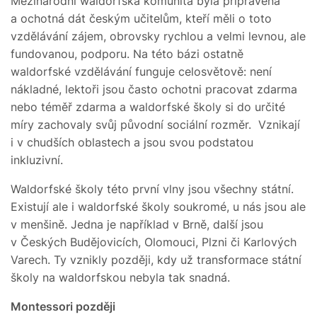
Mezinárodní waldorfská komunita byla připravená
a ochotná dát českým učitelům, kteří měli o toto
vzdělávání zájem, obrovsky rychlou a velmi levnou, ale
fundovanou, podporu. Na této bázi ostatně
waldorfské vzdělávání funguje celosvětově: není
nákladné, lektoři jsou často ochotni pracovat zdarma
nebo téměř zdarma a waldorfské školy si do určité
míry zachovaly svůj původní sociální rozměr. Vznikají
i v chudších oblastech a jsou svou podstatou
inkluzivní.
Waldorfské školy této první vlny jsou všechny státní.
Existují ale i waldorfské školy soukromé, u nás jsou ale
v menšině. Jedna je například v Brně, další jsou
v Českých Budějovicích, Olomouci, Plzni či Karlových
Varech. Ty vznikly později, kdy už transformace státní
školy na waldorfskou nebyla tak snadná.
Montessori později