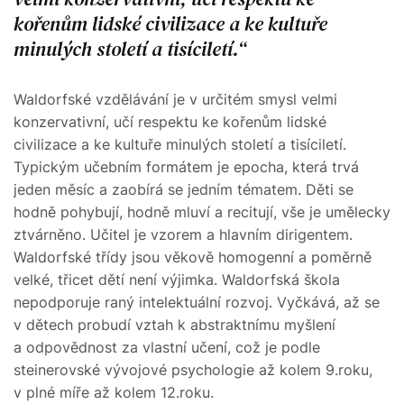
kořenům lidské civilizace a ke kultuře
minulých století a tisíciletí.
Waldorfské vzdělávání je v určitém smysl velmi
konzervativní, učí respektu ke kořenům lidské
civilizace a ke kultuře minulých století a tisíciletí.
Typickým učebním formátem je epocha, která trvá
jeden měsíc a zaobírá se jedním tématem. Děti se
hodně pohybují, hodně mluví a recitují, vše je umělecky
ztvárněno. Učitel je vzorem a hlavním dirigentem.
Waldorfské třídy jsou věkově homogenní a poměrně
velké, třicet dětí není výjimka. Waldorfská škola
nepodporuje raný intelektuální rozvoj. Vyčkává, až se
v dětech probudí vztah k abstraktnímu myšlení
a odpovědnost za vlastní učení, což je podle
steinerovské vývojové psychologie až kolem 9.roku,
v plné míře až kolem 12.roku.