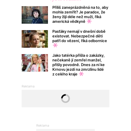
Příliš zaneprázdněná na to, aby
mohla zemřít? Je paradox, že
ženy žijí déle než muži, říká
americká vědkyně
Pasťáky nemají v dnešní době
existovat. Nebezpečné děti
patří do vězení, říká odbornice
Jako tatérka přišla o zakázky,
nečekaně jí zemřel manžel,
přišly povodně. Dnes za ní ke
Krnovu jezdí na zmrzlinu lidé
z celého kraje