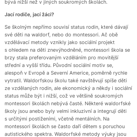
bývá nižší než v jiných soukromých školách.
Jací rodiče, jací žáci?
Se školným nepřímo souvisí status rodin, které dávají
své děti na waldorf, nebo do montessori. Ač obě
vzdělávací metody vznikly jako sociální projekt
s ohledem na děti znevýhodněné, montessori škola se
brzy stala preferovaným vzděláním pro movitější
střední a vyšší třídu. Původní sociální motiv se,
alespoň v Evropě a Severní Americe, poměrně rychle
vytratil. Waldorfskou školu také navštěvují spíše děti
ze vzdělaných rodin, ale ekonomický a někdy i sociální
status může být i nižší, což ve většině soukromých
montessori školách nebývá časté. Některé waldorfské
školy jsou anebo byly velmi inkluzivní a integrují děti
s určitými postiženími, včetně mentálních. Na
montessori školách se často daří dětem s poruchou
autistického spektra. Waldorfské metody výuky jsou