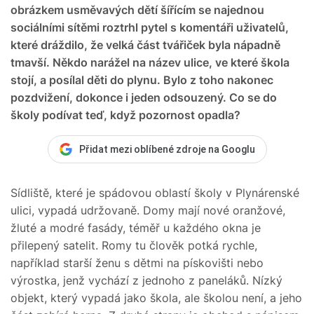
obrázkem usměvavých dětí šířícím se najednou
sociálními sítěmi roztrhl pytel s komentáři uživatelů,
které dráždilo, že velká část tvářiček byla nápadně
tmavší. Někdo narážel na název ulice, ve které škola
stojí, a posílal děti do plynu. Bylo z toho nakonec
pozdvižení, dokonce i jeden odsouzený. Co se do
školy podívat teď, když pozornost opadla?
Přidat mezi oblíbené zdroje na Googlu
Sídliště, které je spádovou oblastí školy v Plynárenské
ulici, vypadá udržovaně. Domy mají nové oranžové,
žluté a modré fasády, téměř u každého okna je
přilepený satelit. Romy tu člověk potká rychle,
například starší ženu s dětmi na pískovišti nebo
výrostka, jenž vychází z jednoho z paneláků. Nízký
objekt, který vypadá jako škola, ale školou není, a jeho