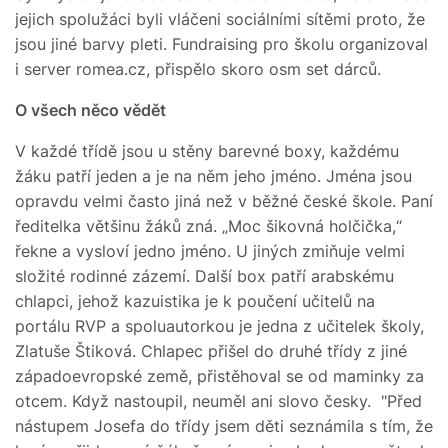
jejich spolužáci byli vláčeni sociálními sítěmi proto, že
jsou jiné barvy pleti. Fundraising pro školu organizoval
i server romea.cz, přispělo skoro osm set dárců.
O všech něco vědět
V každé třídě jsou u stěny barevné boxy, každému
žáku patří jeden a je na něm jeho jméno. Jména jsou
opravdu velmi často jiná než v běžné české škole. Paní
ředitelka většinu žáků zná. „Moc šikovná holčička,“
řekne a vysloví jedno jméno. U jiných zmiňuje velmi
složité rodinné zázemí. Další box patří arabskému
chlapci, jehož kazuistika je k poučení učitelů na
portálu RVP a spoluautorkou je jedna z učitelek školy,
Zlatuše Štiková. Chlapec přišel do druhé třídy z jiné
západoevropské země, přistěhoval se od maminky za
otcem. Když nastoupil, neuměl ani slovo česky. "Před
nástupem Josefa do třídy jsem děti seznámila s tím, že