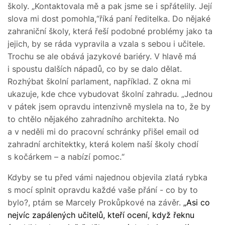
školy. „Kontaktovala mě a pak jsme se i spřátelily. Její
slova mi dost pomohla,“říká paní ředitelka. Do nějaké
zahraniční školy, která řeší podobné problémy jako ta
jejich, by se ráda vypravila a vzala s sebou i učitele.
Trochu se ale obává jazykové bariéry. V hlavě má
i spoustu dalších nápadů, co by se dalo dělat.
Rozhýbat školní parlament, například. Z okna mi
ukazuje, kde chce vybudovat školní zahradu. „Jednou
v pátek jsem opravdu intenzivně myslela na to, že by
to chtělo nějakého zahradního architekta. No
a v neděli mi do pracovní schránky přišel email od
zahradní architektky, která kolem naší školy chodí
s kočárkem – a nabízí pomoc.“
Kdyby se tu před vámi najednou objevila zlatá rybka
s mocí splnit opravdu každé vaše přání - co by to
bylo?, ptám se Marcely Prokůpkové na závěr.
„Asi co
nejvíc zapálených učitelů, kteří ocení, když řeknu