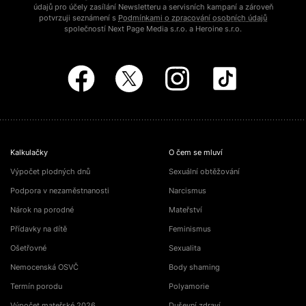
údajů pro účely zasílání Newsletteru a servisních kampaní a zároveň
potvrzuji seznámení s
Podmínkami o zpracování osobních údajů
společností Next Page Media s.r.o. a Heroine s.r.o.
Kalkulačky
O čem se mluví
Výpočet plodných dnů
Sexuální obtěžování
Podpora v nezaměstnanosti
Narcismus
Nárok na porodné
Mateřství
Přídavky na dítě
Feminismus
Ošetřovné
Sexualita
Nemocenská OSVČ
Body shaming
Termín porodu
Polyamorie
Výpočet mateřské 2026
Duševní zdraví