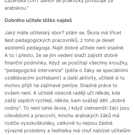
Lázeňská čtvrť Šanov se prakticky považuje za
arabskou.“
Dobrého učitele těžko najdeš
Jaký máte učitelský sbor? ptám se. Škola má třicet
šest pedagogických pracovníků, z toho je deset
asistentů pedagoga. Najít dobré učitele není snadné.
A to i přesto, že se jim vedení snaží zajistit dobré
finanční podmínky. Když se posčítají všechny kroužky,
"pedagogické intervence" (péče o žáky se speciálními
vzdělávacími potřebami) a další aktivity, učitelé si tu
mohou přijít na zajímavé peníze. Snadná práce to
ovšem není. A učitelé obecně raději učí někde, kde
zažijí úspěch rychleji, někde, kam svážejí děti „dobré
rodiny“. To není tahle škola, i když vietnamští žáci jsou
cílevědomí a pracovití, mnoho arabských žáků má
rodiče vysokoškoláky, celkově tu nejsou žádné
výrazné problémy a ředitelka má chuť nabízet učitelům