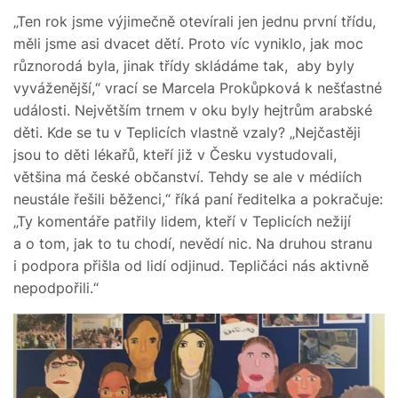
„Ten rok jsme výjimečně otevírali jen jednu první třídu,
měli jsme asi dvacet dětí. Proto víc vyniklo, jak moc
různorodá byla, jinak třídy skládáme tak, aby byly
vyváženější,“ vrací se Marcela Prokůpková k nešťastné
události. Největším trnem v oku byly hejtrům arabské
děti. Kde se tu v Teplicích vlastně vzaly? „Nejčastěji
jsou to děti lékařů, kteří již v Česku vystudovali,
většina má české občanství. Tehdy se ale v médiích
neustále řešili běženci,“ říká paní ředitelka a pokračuje:
„Ty komentáře patřily lidem, kteří v Teplicích nežijí
a o tom, jak to tu chodí, nevědí nic. Na druhou stranu
i podpora přišla od lidí odjinud. Tepličáci nás aktivně
nepodpořili.“