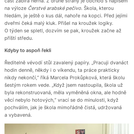
část zabírá herna. Z druhé strany je obchod s nápisem
na výloze
Čerstvé arabské pečivo
. Škola, kterou
hledám, je ještě o kus dál, nahoře na kopci. Před jejími
dveřmi čeká malý kluk. Přišel na kroužek logiky.
O týden se spletl, dozvím se pak, kroužek začne až
příští středu.
Kdyby to aspoň řekli
Ředitelně vévodí stůl zavalený papíry. „Pracuji dvanáct
hodin denně, někdy i o víkendu, ta práce prakticky
nikdy nekončí,“ říká Marcela Prokůpková, která školu
šestým rokem vede. „Když jsem nastoupila, škola už
byla rekonstruovaná, měla vyměněná okna, ale hodně
věcí nebylo hotových,“ vrací se do minulosti, když
pochválím, jak je škola mimořádně čistá, udržovaná
a vybavená.