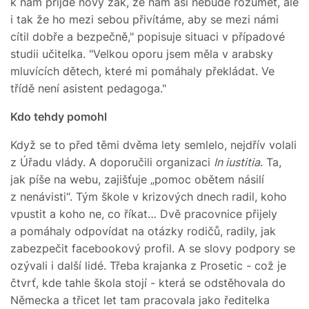
k nám přijde nový žák, že nám asi nebude rozumět, ale
i tak že ho mezi sebou přivítáme, aby se mezi námi
cítil dobře a bezpečně," popisuje situaci v případové
studii učitelka. "Velkou oporu jsem měla v arabsky
mluvících dětech, které mi pomáhaly překládat. Ve
třídě není asistent pedagoga."
Kdo tehdy pomohl
Když se to před těmi dvěma lety semlelo, nejdřív volali
z Úřadu vlády. A doporučili organizaci
In iustitia
. Ta,
jak píše na webu, zajišťuje „pomoc obětem násilí
z nenávisti“. Tým škole v krizových dnech radil, koho
vpustit a koho ne, co říkat… Dvě pracovnice přijely
a pomáhaly odpovídat na otázky rodičů, radily, jak
zabezpečit facebookový profil. A se slovy podpory se
ozývali i další lidé. Třeba krajanka z Prosetic - což je
čtvrť, kde tahle škola stojí - která se odstěhovala do
Německa a třicet let tam pracovala jako ředitelka