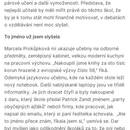
párové učení a další vymoženosti. Představa, že
nejlepší učitelé by měli mířit právě do těchto škol, že
by je k tomu stát mohl finančně motivovat, v debatách
o vzdělávání není moc slyšet.
To jméno už jsem slyšela
Marcela Prokůpková mi ukazuje učebny na odborné
předměty, zeměpisný kabinet, velkou moderní kuchyni
na pracovní výchovu. „Nakoupili jsme knihy za sto tisíc
korun hrazené z evropské výzvy číslo 56,“ říká.
Odemyká jazykovou učebnu, kde na každém stole leží
nový notebook. Další nablýskané laptopy jsou ve třídě
informatiky. Je jich dvacet čtyři a byly nakoupené
z daru, který škole předal Patrick Zandl jménem „party
obyčejných ajťáků“ neboli firmy, kde pracoval, jak
napsal do emailu, který si paní ředitelka schovala. „Ale
to jméno přece znám, říkala jsem si,“ usmívá se. Dar
byl myšlen jako odškodnění školáků za to, že oni nebo