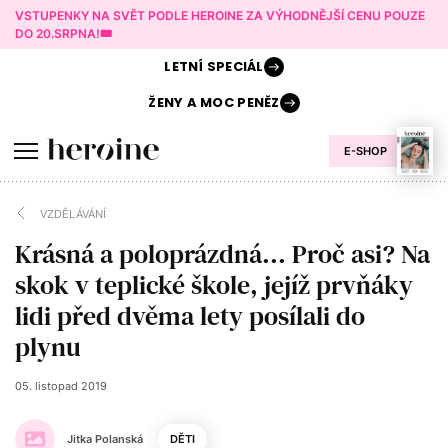
VSTUPENKY NA SVĚT PODLE HEROINE ZA VÝHODNĚJŠÍ CENU POUZE
DO 20.SRPNA!🎟️
LETNÍ
SPECIÁL
ŽENY A
MOC PENĚZ
E-SHOP
VZDĚLÁVÁNÍ
Krásná a poloprázdná... Proč asi? Na
skok v teplické škole, jejíž prvňáky
lidi před dvěma lety posílali do
plynu
05. listopad 2019
Jitka Polanská
DĚTI