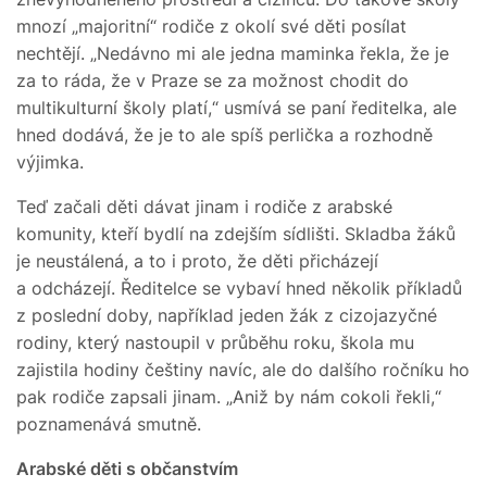
mnozí „majoritní“ rodiče z okolí své děti posílat
nechtějí. „Nedávno mi ale jedna maminka řekla, že je
za to ráda, že v Praze se za možnost chodit do
multikulturní školy platí,“ usmívá se paní ředitelka, ale
hned dodává, že je to ale spíš perlička a rozhodně
výjimka.
Teď začali děti dávat jinam i rodiče z arabské
komunity, kteří bydlí na zdejším sídlišti. Skladba žáků
je neustálená, a to i proto, že děti přicházejí
a odcházejí. Ředitelce se vybaví hned několik příkladů
z poslední doby, například jeden žák z cizojazyčné
rodiny, který nastoupil v průběhu roku, škola mu
zajistila hodiny češtiny navíc, ale do dalšího ročníku ho
pak rodiče zapsali jinam. „Aniž by nám cokoli řekli,“
poznamenává smutně.
Arabské děti s občanstvím