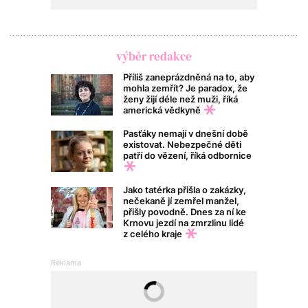
výběr redakce
Příliš zaneprázdněná na to, aby
mohla zemřít? Je paradox, že
ženy žijí déle než muži, říká
americká vědkyně
Pasťáky nemají v dnešní době
existovat. Nebezpečné děti
patří do vězení, říká odbornice
Jako tatérka přišla o zakázky,
nečekaně jí zemřel manžel,
přišly povodně. Dnes za ní ke
Krnovu jezdí na zmrzlinu lidé
z celého kraje