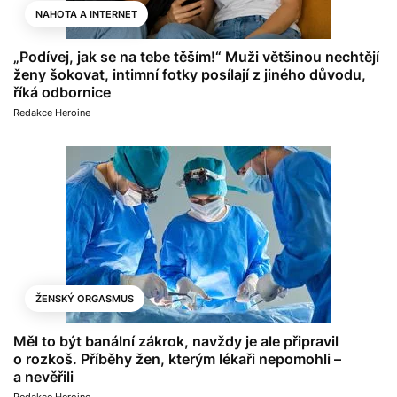
NAHOTA A INTERNET
„Podívej, jak se na tebe těším!“ Muži většinou nechtějí
ženy šokovat, intimní fotky posílají z jiného důvodu,
říká odbornice
Redakce Heroine
ŽENSKÝ ORGASMUS
Měl to být banální zákrok, navždy je ale připravil
o rozkoš. Příběhy žen, kterým lékaři nepomohli –
a nevěřili