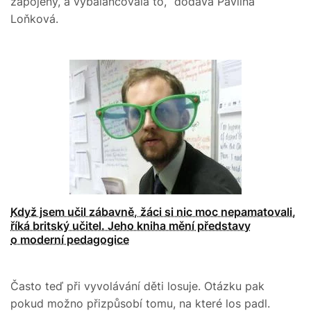
zapojený, a vybalancovala to,“ dodává Pavlína
Loňková.
Když jsem učil zábavně, žáci si nic moc nepamatovali,
říká britský učitel. Jeho kniha mění představy
o moderní pedagogice
Často teď při vyvolávání děti losuje. Otázku pak
pokud možno přizpůsobí tomu, na které los padl.