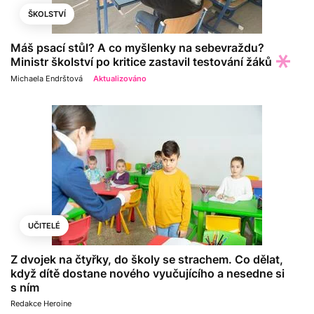
ŠKOLSTVÍ
Máš psací stůl? A co myšlenky na sebevraždu?
Ministr školství po kritice zastavil testování žáků
Michaela Endrštová
Aktualizováno
UČITELÉ
Z dvojek na čtyřky, do školy se strachem. Co dělat,
když dítě dostane nového vyučujícího a nesedne si
s ním
Redakce Heroine