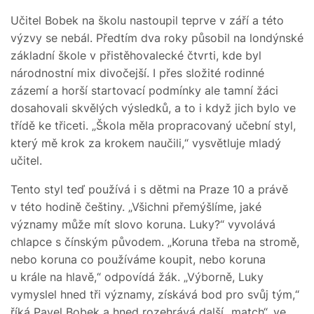
Učitel Bobek na školu nastoupil teprve v září a této
výzvy se nebál. Předtím dva roky působil na londýnské
základní škole v přistěhovalecké čtvrti, kde byl
národnostní mix divočejší. I přes složité rodinné
zázemí a horší startovací podmínky ale tamní žáci
dosahovali skvělých výsledků, a to i když jich bylo ve
třídě ke třiceti. „Škola měla propracovaný učební styl,
který mě krok za krokem naučili,“ vysvětluje mladý
učitel.
Tento styl teď používá i s dětmi na Praze 10 a právě
v této hodině češtiny. „Všichni přemýšlíme, jaké
významy může mít slovo koruna. Luky?“ vyvolává
chlapce s čínským původem. „Koruna třeba na stromě,
nebo koruna co používáme koupit, nebo koruna
u krále na hlavě,“ odpovídá žák. „Výborně, Luky
vymyslel hned tři významy, získává bod pro svůj tým,“
říká Pavel Bobek a hned rozehrává další „match“, ve