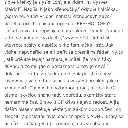
slově křehký já slyším „ch“, ale vidím „h“. Vysvětli
Majdo!“ „Napíšu h jako křehoučký,“ odpoví holčička.
„Správně. A teď všichni nahlas: křehoučký!“ zavelí
učitel a třída to unisono opakuje: KŘE-HOUČ-KÝ!
Učitel slovo předepisuje na interaktivní tabuli. „Napište
si ho se mnou do vzduchu,“ vyzve děti. „A teď si
otevřete sešity a napište si ho tam, několikrát. Jak
vidíte, nepodařilo se mi trefit se přesně na řádek, vy to
jistě uděláte lépe,“ naznačuje učitel, že má v žáky
důvěru a že mu jde o preciznost. Jindy je chválí
dokonce i za to, že sedí rovně. Pak prochází mezi
lavicemi, dívá se do písanek a získává přehled, jak se
komu daří. „Tady vidím výbornou práci, o dost lepší
písmo, skvělou snahu tady vepředu, okamžitý start,
nemarníme čas. Bravo 3.C!“ dává najevo radost. A již
tišším hlasem sděluje některým žákům doporučení, co
zlepšit. V poslední lavici sedí chlapec s ADHD, který se
nemůže dočkat jeho pozornosti, a asistentka mu