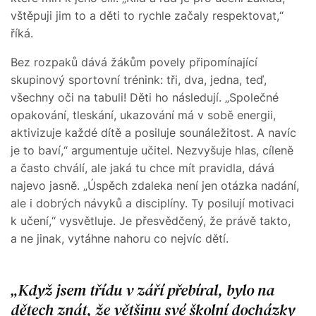
vštěpuji jim to a děti to rychle začaly respektovat,“
říká.
Bez rozpaků dává žákům povely připomínající
skupinový sportovní trénink: tři, dva, jedna, teď,
všechny oči na tabuli! Děti ho následují. „Společné
opakování, tleskání, ukazování má v sobě energii,
aktivizuje každé dítě a posiluje sounáležitost. A navíc
je to baví,“ argumentuje učitel. Nezvyšuje hlas, cíleně
a často chválí, ale jaká tu chce mít pravidla, dává
najevo jasně. „Úspěch zdaleka není jen otázka nadání,
ale i dobrých návyků a disciplíny. Ty posilují motivaci
k učení,“ vysvětluje. Je přesvědčený, že právě takto,
a ne jinak, vytáhne nahoru co nejvíc dětí.
Když jsem třídu v září přebíral, bylo na
dětech znát, že většinu své školní docházky