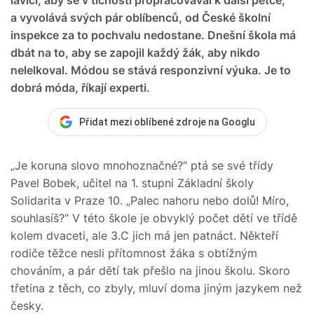
a vyvolává svých pár oblíbenců, od České školní
inspekce za to pochvalu nedostane. Dnešní škola má
dbát na to, aby se zapojil každý žák, aby nikdo
nelelkoval. Módou se stává responzivní výuka. Je to
dobrá móda, říkají experti.
Přidat mezi oblíbené zdroje na Googlu
„Je koruna slovo mnohoznačné?“ ptá se své třídy
Pavel Bobek, učitel na 1. stupni Základní školy
Solidarita v Praze 10. „Palec nahoru nebo dolů! Míro,
souhlasíš?“ V této škole je obvyklý počet dětí ve třídě
kolem dvaceti, ale 3.C jich má jen patnáct. Někteří
rodiče těžce nesli přítomnost žáka s obtížným
chováním, a pár dětí tak přešlo na jinou školu. Skoro
třetina z těch, co zbyly, mluví doma jiným jazykem než
česky.