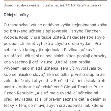
Úspěch zdaleka není jen otázka nadání. FOTO: Kateřina Lánská
Dělej si tečky
O responzivní výuce nedávno vyšla stejnojmenná kniha
od britského učitele a spisovatele Harryho Fletcher-
Wooda. Koupily si ji tisíce učitelů, nakladatelství zbylo
posledních třicet výtisků a chystá druhé vydání. Pro
sebe a své kolegy ji objednala i Pavlína Loňková
a s přáteli učiteli si na sociálních sítích posílají obrázky,
kdo všechno ji drží v ruce. „Určitě jsem prošla
vývojem, jako mladá učitelka jsem víc vyvolávala ty,
kdo se hlásili o slovo,“ říká učitelka prvního stupně ze
základní školy Labyrinth v Brně, která loni získala třetí
místo v odborné učitelské ceně Global Teacher Prize
Czech Republic. „Ale už moje uvádějící učitelka mi
před lety radila, ať si připravím seznam dětí a dělám si
tečky k těm, co mluví, abych si zvědomila, jak kdo je