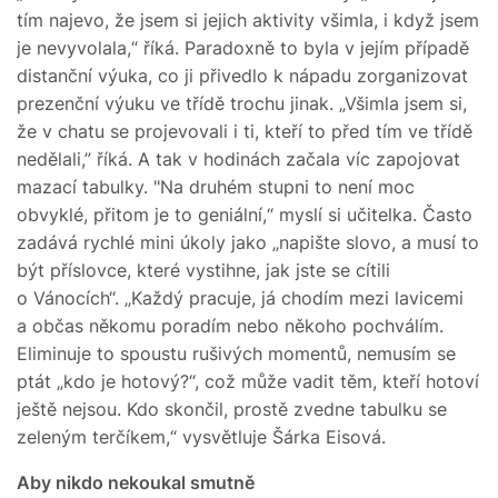
tím najevo, že jsem si jejich aktivity všimla, i když jsem
je nevyvolala,“ říká. Paradoxně to byla v jejím případě
distanční výuka, co ji přivedlo k nápadu zorganizovat
prezenční výuku ve třídě trochu jinak. „Všimla jsem si,
že v chatu se projevovali i ti, kteří to před tím ve třídě
nedělali,” říká. A tak v hodinách začala víc zapojovat
mazací tabulky. "Na druhém stupni to není moc
obvyklé, přitom je to geniální,“ myslí si učitelka. Často
zadává rychlé mini úkoly jako „napište slovo, a musí to
být příslovce, které vystihne, jak jste se cítili
o Vánocích“. „Každý pracuje, já chodím mezi lavicemi
a občas někomu poradím nebo někoho pochválím.
Eliminuje to spoustu rušivých momentů, nemusím se
ptát „kdo je hotový?“, což může vadit těm, kteří hotoví
ještě nejsou. Kdo skončil, prostě zvedne tabulku se
zeleným terčíkem,“ vysvětluje Šárka Eisová.
Aby nikdo nekoukal smutně