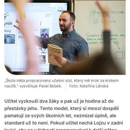
„Škola měla propracovaný učební styl, který mě krok za krokem
naučili,“ vysvětluje Pavel Bobek.
Foto: Kateřina Lánská
Učitel vyzkouší dva žáky a pak už je hodina až do
přestávky jeho. Tento model, který si mnozí dospělí
pamatují ze svých školních let, nezmizel úplně, ale
standard už to není. Pokud učitel nechá Lojzu v zadní
lavici, aby se v tichosti propracovával k další pětce,