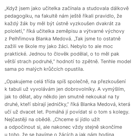
„Když jsem jako učitelka začínala a studovala dálkově
pedagogiku, na fakultě nám ještě říkali pravidlo, že
každý žák by měl být ústně vyzkoušen dvakrát za
pololetí,“ říká učitelka zeměpisu a výtvarné výchovy
z Pelhřimova Blanka Medová. „Tak jsme to ostatně
zažili ve škole my jako žáci. Nebylo to ale moc
praktické. Jednou to člověk podělal, o to měl pak
větší strach podruhé,“ hodnotí to zpětně. Tenhle model
sama po malých krůčcích opustila.
„Opakujeme celá třída spíš společně, na přezkoušení
k tabuli už vyvolávám jen dobrovolníky. A vymýšlím,
jak to dělat, aby někdo jen smutně nekoukal na ty
druhé, kteří sbírají jedničky,” říká Blanka Medová, která
učí už dvacet let. Pomáhá jí povídat si o tom s kolegy.
Nejčastěji na obědě. „Chceme si jídlo užít
a odpočinout si, ale nakonec vždy stejně skončíme
u toho, že se bavíme o žácích a jak nám hodina