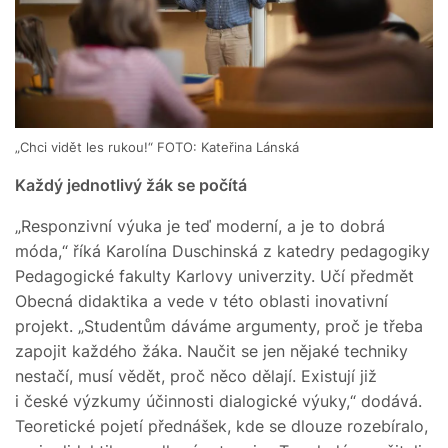
„Chci vidět les rukou!“ FOTO: Kateřina Lánská
Každý jednotlivý žák se počítá
„Responzivní výuka je teď moderní, a je to dobrá
móda,“ říká Karolína Duschinská z katedry pedagogiky
Pedagogické fakulty Karlovy univerzity. Učí předmět
Obecná didaktika a vede v této oblasti inovativní
projekt. „Studentům dáváme argumenty, proč je třeba
zapojit každého žáka. Naučit se jen nějaké techniky
nestačí, musí vědět, proč něco dělají. Existují již
i české výzkumy účinnosti dialogické výuky,“ dodává.
Teoretické pojetí přednášek, kde se dlouze rozebíralo,