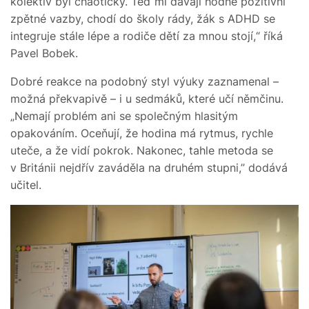
kolektiv byl chaotický. Teď mi dávají hodně pozitivní
zpětné vazby, chodí do školy rády, žák s ADHD se
integruje stále lépe a rodiče dětí za mnou stojí,“ říká
Pavel Bobek.
Dobré reakce na podobný styl výuky zaznamenal –
možná překvapivě – i u sedmáků, které učí němčinu.
„Nemají problém ani se společným hlasitým
opakováním. Oceňují, že hodina má rytmus, rychle
uteče, a že vidí pokrok. Nakonec, tahle metoda se
v Británii nejdřív zaváděla na druhém stupni,” dodává
učitel.