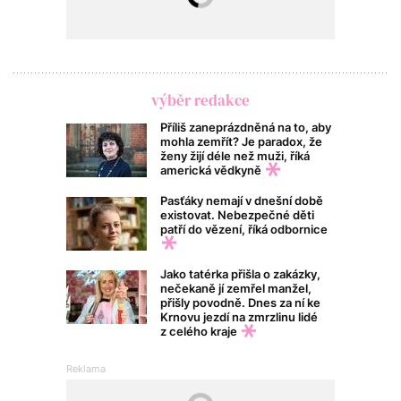
výběr redakce
Příliš zaneprázdněná na to, aby
mohla zemřít? Je paradox, že
ženy žijí déle než muži, říká
americká vědkyně
Pasťáky nemají v dnešní době
existovat. Nebezpečné děti
patří do vězení, říká odbornice
Jako tatérka přišla o zakázky,
nečekaně jí zemřel manžel,
přišly povodně. Dnes za ní ke
Krnovu jezdí na zmrzlinu lidé
z celého kraje