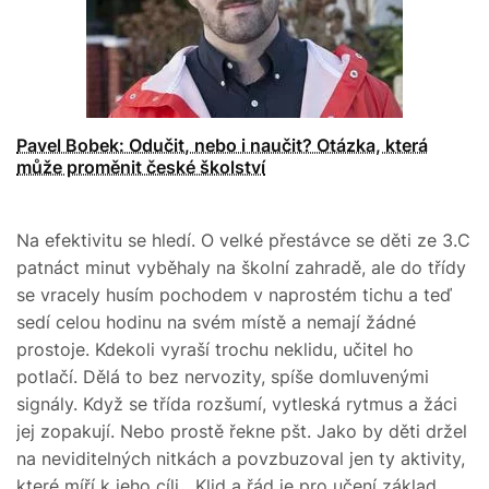
Pavel Bobek: Odučit, nebo i naučit? Otázka, která
může proměnit české školství
Na efektivitu se hledí. O velké přestávce se děti ze 3.C
patnáct minut vyběhaly na školní zahradě, ale do třídy
se vracely husím pochodem v naprostém tichu a teď
sedí celou hodinu na svém místě a nemají žádné
prostoje. Kdekoli vyraší trochu neklidu, učitel ho
potlačí. Dělá to bez nervozity, spíše domluvenými
signály. Když se třída rozšumí, vytleská rytmus a žáci
jej zopakují. Nebo prostě řekne pšt. Jako by děti držel
na neviditelných nitkách a povzbuzoval jen ty aktivity,
které míří k jeho cíli. „Klid a řád je pro učení základ,