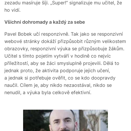
zezadu masíruje šíji. „Super!“ signalizuje mu učitel, že
ho vidí.
Všichni dohromady a každý za sebe
Pavel Bobek učí responzivně. Tak jako se responzivní
webové stránky dokáží přizpůsobit různým velikostem
obrazovky, responzivní výuka se přizpůsobuje žákům.
Učitel s tímto pojetím vytváří v hodině co nejvíc
příležitostí, aby se žáci smysluplně projevili. Dělá to
jednak proto, že aktivita podporuje jejich učení,
a jednak si potřebuje ověřit, co se kdo doopravdy
naučil. Cílem je, aby nikdo nezaostával, nikdo se
nenudil, a výuka byla celkově efektivní.