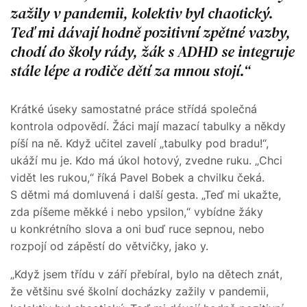
zažily v pandemii, kolektiv byl chaotický.
Teď mi dávají hodně pozitivní zpětné vazby,
chodí do školy rády, žák s ADHD se integruje
stále lépe a rodiče dětí za mnou stojí.
Krátké úseky samostatné práce střídá společná
kontrola odpovědí. Žáci mají mazací tabulky a někdy
píší na ně. Když učitel zavelí „tabulky pod bradu!“,
ukáží mu je. Kdo má úkol hotový, zvedne ruku. „Chci
vidět les rukou,“ říká Pavel Bobek a chvilku čeká.
S dětmi má domluvená i další gesta. „Teď mi ukažte,
zda píšeme měkké i nebo ypsilon,“ vybídne žáky
u konkrétního slova a oni buď ruce sepnou, nebo
rozpojí od zápěstí do větvičky, jako y.
„Když jsem třídu v září přebíral, bylo na dětech znát,
že většinu své školní docházky zažily v pandemii,