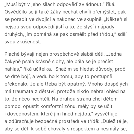
„Musí být v jeho silách odpověď zvládnout,“ říká.
Osvědčilo se jí také žáky nechat chvíli přemýšlet, pak
se poradit ve dvojici a nakonec ve skupině. „Někteří si
nejsou svou odpovědí jistí a to, že slyší i nápady
druhých, jim pomáhá se pak osmělit před třídou,“ sdílí
svou zkušenost.
Plaché bývají nejen prospěchově slabší děti. „Jedna
žákyně psala krásné slohy, ale bála se je přečíst
nahlas,“ říká učitelka. „Snažím se hledat důvody, proč
se dítě bojí, a vedu ho k tomu, aby to postupně
překonalo. Je ale třeba být opatrný. Mnoho dospělých
má traumata z dětství, protože nikdo nebral ohled na
to, že něco nechtěli. Na druhou stranu chci dětem
pomoci opustit komfortní zónu, měly by se učit
i dovednostem, které jim hned nejdou,“ vysvětluje
a zdůrazňuje bezpečné prostředí ve třídě: „Důležité je,
aby se děti k sobě chovaly s respektem a nesmály se,