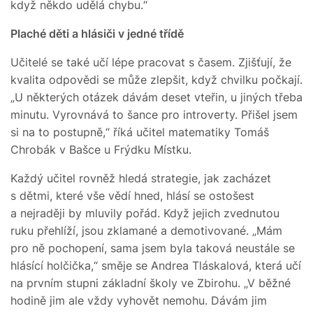
když někdo udělá chybu.“
Plaché děti a hlásiči v jedné třídě
Učitelé se také učí lépe pracovat s časem. Zjišťují, že
kvalita odpovědi se může zlepšit, když chvilku počkají.
„U některých otázek dávám deset vteřin, u jiných třeba
minutu. Vyrovnává to šance pro introverty. Přišel jsem
si na to postupně,“ říká učitel matematiky Tomáš
Chrobák v Bašce u Frýdku Místku.
Každý učitel rovněž hledá strategie, jak zacházet
s dětmi, které vše vědí hned, hlásí se ostošest
a nejraději by mluvily pořád. Když jejich zvednutou
ruku přehlíží, jsou zklamané a demotivované. „Mám
pro ně pochopení, sama jsem byla taková neustále se
hlásící holčička,“ směje se Andrea Tláskalová, která učí
na prvním stupni základní školy ve Zbirohu. „V běžné
hodině jim ale vždy vyhovět nemohu. Dávám jim