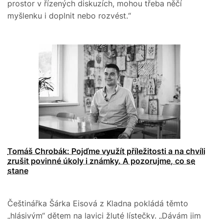
prostor v řízených diskuzích, mohou třeba něčí
myšlenku i doplnit nebo rozvést.“
Tomáš Chrobák: Pojďme využít příležitosti a na chvíli
zrušit povinné úkoly i známky. A pozorujme, co se
stane
Češtinářka Šárka Eisová z Kladna pokládá těmto
„hlásivým“ dětem na lavici žluté lístečky. „Dávám jim