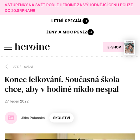
VSTUPENKY NA SVĚT PODLE HEROINE ZA VÝHODNĚJŠÍ CENU POUZE
DO 20.SRPNA!🎟️
LETNÍ
SPECIÁL
ŽENY A
MOC PENĚZ
E-SHOP
VZDĚLÁVÁNÍ
Konec lelkování. Současná škola
chce, aby v hodině nikdo nespal
27. leden 2022
Jitka Polanská
ŠKOLSTVÍ