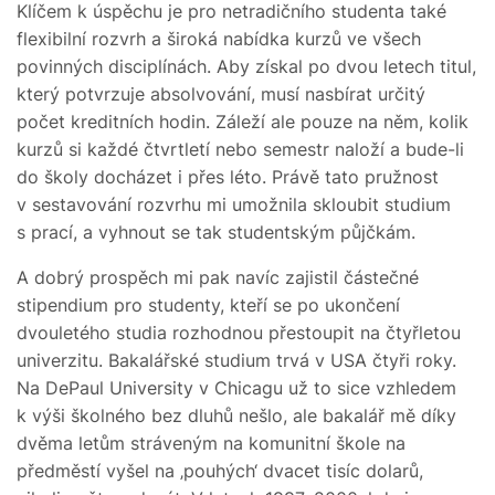
Klíčem k úspěchu je pro netradičního studenta také
flexibilní rozvrh a široká nabídka kurzů ve všech
povinných disciplínách. Aby získal po dvou letech titul,
který potvrzuje absolvování, musí nasbírat určitý
počet kreditních hodin. Záleží ale pouze na něm, kolik
kurzů si každé čtvrtletí nebo semestr naloží a bude-li
do školy docházet i přes léto. Právě tato pružnost
v sestavování rozvrhu mi umožnila skloubit studium
s prací, a vyhnout se tak studentským půjčkám.
A dobrý prospěch mi pak navíc zajistil částečné
stipendium pro studenty, kteří se po ukončení
dvouletého studia rozhodnou přestoupit na čtyřletou
univerzitu. Bakalářské studium trvá v USA čtyři roky.
Na DePaul University v Chicagu už to sice vzhledem
k výši školného bez dluhů nešlo, ale bakalář mě díky
dvěma letům stráveným na komunitní škole na
předměstí vyšel na ‚pouhých‘ dvacet tisíc dolarů,