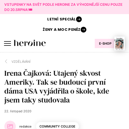
VSTUPENKY NA SVĚT PODLE HEROINE ZA VÝHODNĚJŠÍ CENU POUZE
DO 20.SRPNA!🎟️
LETNÍ
SPECIÁL
ŽENY A
MOC PENĚZ
E-SHOP
VZDĚLÁVÁNÍ
Irena Čajková: Utajený skvost
Ameriky. Tak se budoucí první
dáma USA vyjádřila o škole, kde
jsem taky studovala
22. listopad 2020
redakce
COMMUNITY COLLEGE