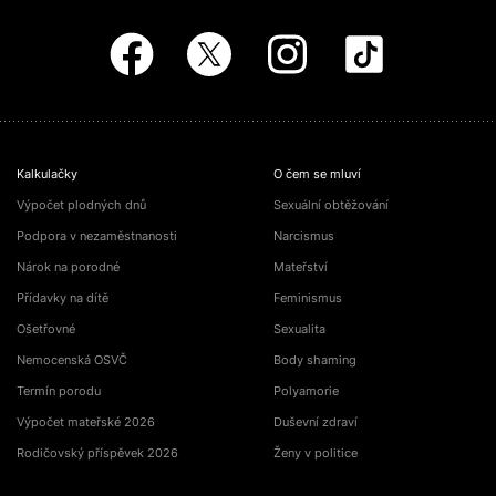
Kalkulačky
O čem se mluví
Výpočet plodných dnů
Sexuální obtěžování
Podpora v nezaměstnanosti
Narcismus
Nárok na porodné
Mateřství
Přídavky na dítě
Feminismus
Ošetřovné
Sexualita
Nemocenská OSVČ
Body shaming
Termín porodu
Polyamorie
Výpočet mateřské 2026
Duševní zdraví
Rodičovský příspěvek 2026
Ženy v politice