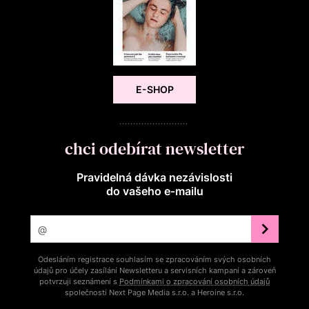
E-SHOP
chci odebírat newsletter
Pravidelná dávka nezávislosti
do vašeho e‑mailu
Odesláním registrace souhlasím se zpracováním svých osobních
údajů pro účely zasílání Newsletteru a servisních kampaní a zároveň
potvrzuji seznámení s
Podmínkami o zpracování osobních údajů
společností Next Page Media s.r.o. a Heroine s.r.o.