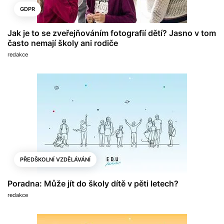
GDPR
Jak je to se zveřejňováním fotografií dětí? Jasno v tom
často nemají školy ani rodiče
redakce
PŘEDŠKOLNÍ VZDĚLÁVÁNÍ
Poradna: Může jít do školy dítě v pěti letech?
redakce