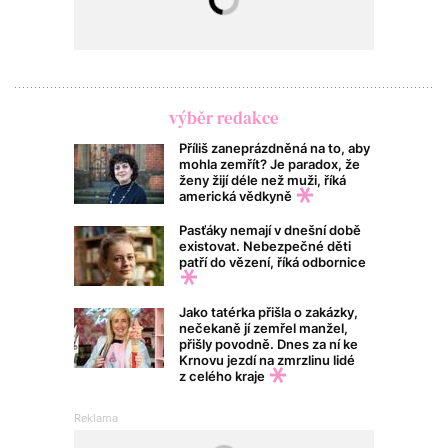
výběr redakce
Příliš zaneprázdněná na to, aby
mohla zemřít? Je paradox, že
ženy žijí déle než muži, říká
americká vědkyně
Pasťáky nemají v dnešní době
existovat. Nebezpečné děti
patří do vězení, říká odbornice
Jako tatérka přišla o zakázky,
nečekaně jí zemřel manžel,
přišly povodně. Dnes za ní ke
Krnovu jezdí na zmrzlinu lidé
z celého kraje