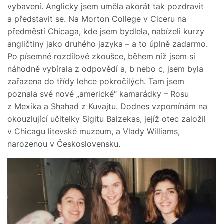
vybavení. Anglicky jsem uměla akorát tak pozdravit
a představit se. Na Morton College v Ciceru na
předměstí Chicaga, kde jsem bydlela, nabízeli kurzy
angličtiny jako druhého jazyka – a to úplně zadarmo.
Po písemné rozdílové zkoušce, během níž jsem si
náhodně vybírala z odpovědí a, b nebo c, jsem byla
zařazena do třídy lehce pokročilých. Tam jsem
poznala své nové „americké“ kamarádky – Rosu
z Mexika a Shahad z Kuvajtu. Dodnes vzpomínám na
okouzlující učitelky Sigitu Balzekas, jejíž otec založil
v Chicagu litevské muzeum, a Vlady Williams,
narozenou v Československu.