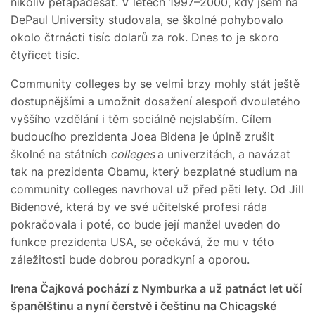
nikoliv pětapadesát. V letech 1997–2000, kdy jsem na
DePaul University studovala, se školné pohybovalo
okolo čtrnácti tisíc dolarů za rok. Dnes to je skoro
čtyřicet tisíc.
Community colleges by se velmi brzy mohly stát ještě
dostupnějšími a umožnit dosažení alespoň dvouletého
vyššího vzdělání i těm sociálně nejslabším. Cílem
budoucího prezidenta Joea Bidena je úplně zrušit
školné na státních
colleges
a univerzitách, a navázat
tak na prezidenta Obamu, který bezplatné studium na
community colleges navrhoval už před pěti lety. Od Jill
Bidenové, která by ve své učitelské profesi ráda
pokračovala i poté, co bude její manžel uveden do
funkce prezidenta USA, se očekává, že mu v této
záležitosti bude dobrou poradkyní a oporou.
Irena Čajková pochází z Nymburka a už patnáct let učí
španělštinu a nyní čerstvě i češtinu na Chicagské