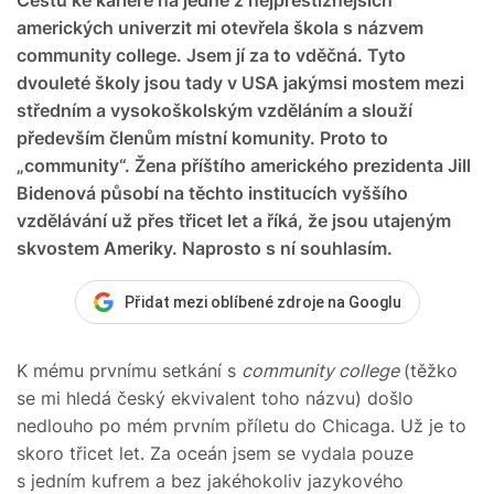
amerických univerzit mi otevřela škola s názvem
community college. Jsem jí za to vděčná. Tyto
dvouleté školy jsou tady v USA jakýmsi mostem mezi
středním a vysokoškolským vzděláním a slouží
především členům místní komunity. Proto to
„community“. Žena příštího amerického prezidenta Jill
Bidenová působí na těchto institucích vyššího
vzdělávání už přes třicet let a říká, že jsou utajeným
skvostem Ameriky. Naprosto s ní souhlasím.
Přidat mezi oblíbené zdroje na Googlu
K mému prvnímu setkání s
community college
(těžko
se mi hledá český ekvivalent toho názvu) došlo
nedlouho po mém prvním příletu do Chicaga. Už je to
skoro třicet let. Za oceán jsem se vydala pouze
s jedním kufrem a bez jakéhokoliv jazykového