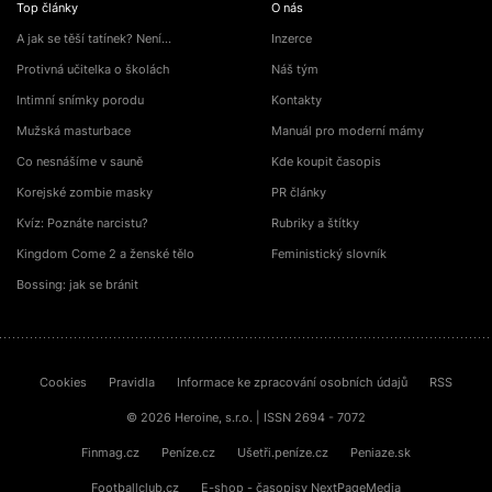
Top články
O nás
A jak se těší tatínek? Není…
Inzerce
Protivná učitelka o školách
Náš tým
Intimní snímky porodu
Kontakty
Mužská masturbace
Manuál pro moderní mámy
Co nesnášíme v sauně
Kde koupit časopis
Korejské zombie masky
PR články
Kvíz: Poznáte narcistu?
Rubriky a štítky
Kingdom Come 2 a ženské tělo
Feministický slovník
Bossing: jak se bránit
Cookies
Pravidla
Informace ke zpracování osobních údajů
RSS
© 2026 Heroine, s.r.o. | ISSN 2694 - 7072
Finmag.cz
Peníze.cz
Ušetři.peníze.cz
Peniaze.sk
Footballclub.cz
E-shop - časopisy NextPageMedia