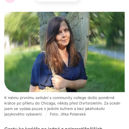
K mému prvnímu setkání s community college došlo poměrně
krátce po příletu do Chicaga, někdy před čtvrtstoletím. Za oceán
jsem se vydala pouze s jedním kufrem a bez jakéhokoliv
jazykového vybavení.
Foto: Jitka Polanská
Cestu ke kariéře na jedné z nejprestižnějších