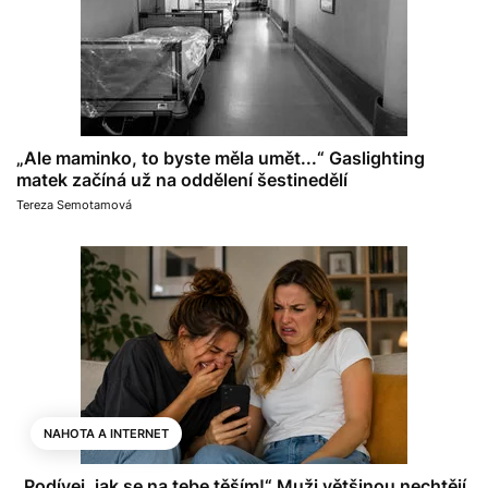
„Ale maminko, to byste měla umět...“ Gaslighting
matek začíná už na oddělení šestinedělí
Tereza Semotamová
NAHOTA A INTERNET
„Podívej, jak se na tebe těším!“ Muži většinou nechtějí