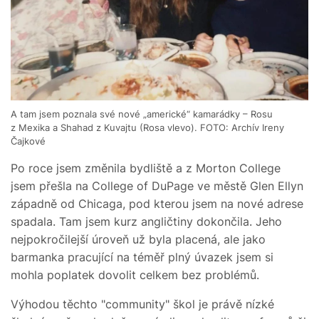
A tam jsem poznala své nové „americké“ kamarádky – Rosu
z Mexika a Shahad z Kuvajtu (Rosa vlevo). FOTO: Archív Ireny
Čajkové
Po roce jsem změnila bydliště a z Morton College
jsem přešla na College of DuPage ve městě Glen Ellyn
západně od Chicaga, pod kterou jsem na nové adrese
spadala. Tam jsem kurz angličtiny dokončila. Jeho
nejpokročilejší úroveň už byla placená, ale jako
barmanka pracující na téměř plný úvazek jsem si
mohla poplatek dovolit celkem bez problémů.
Výhodou těchto "community" škol je právě nízké