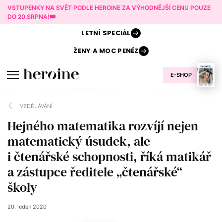
VSTUPENKY NA SVĚT PODLE HEROINE ZA VÝHODNĚJŠÍ CENU POUZE
DO 20.SRPNA!🎟️
LETNÍ
SPECIÁL
ŽENY A
MOC PENĚZ
E-SHOP
VZDĚLÁVÁNÍ
Hejného matematika rozvíjí nejen
matematický úsudek, ale
i čtenářské schopnosti, říká matikář
a zástupce ředitele „čtenářské“
školy
20. leden 2020