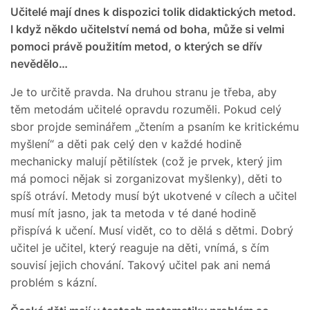
Učitelé mají dnes k dispozici tolik didaktických metod.
I když někdo učitelství nemá od boha, může si velmi
pomoci právě použitím metod, o kterých se dřív
nevědělo…
Je to určitě pravda. Na druhou stranu je třeba, aby
těm metodám učitelé opravdu rozuměli. Pokud celý
sbor projde seminářem „čtením a psaním ke kritickému
myšlení“ a děti pak celý den v každé hodině
mechanicky malují pětilístek (což je prvek, který jim
má pomoci nějak si zorganizovat myšlenky), děti to
spíš otráví. Metody musí být ukotvené v cílech a učitel
musí mít jasno, jak ta metoda v té dané hodině
přispívá k učení. Musí vidět, co to dělá s dětmi. Dobrý
učitel je učitel, který reaguje na děti, vnímá, s čím
souvisí jejich chování. Takový učitel pak ani nemá
problém s kázní.