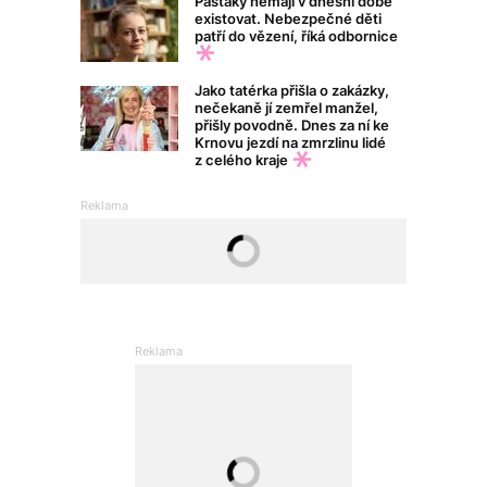
Pasťáky nemají v dnešní době
existovat. Nebezpečné děti
patří do vězení, říká odbornice
Jako tatérka přišla o zakázky,
nečekaně jí zemřel manžel,
přišly povodně. Dnes za ní ke
Krnovu jezdí na zmrzlinu lidé
z celého kraje