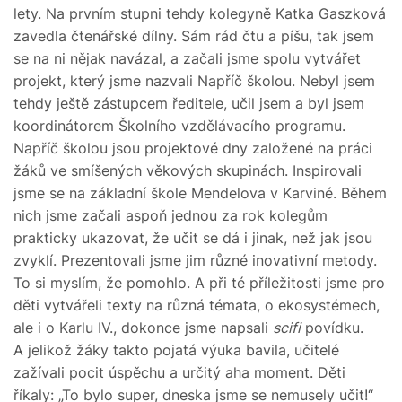
lety. Na prvním stupni tehdy kolegyně Katka Gaszková
zavedla čtenářské dílny. Sám rád čtu a píšu, tak jsem
se na ni nějak navázal, a začali jsme spolu vytvářet
projekt, který jsme nazvali Napříč školou. Nebyl jsem
tehdy ještě zástupcem ředitele, učil jsem a byl jsem
koordinátorem Školního vzdělávacího programu.
Napříč školou jsou projektové dny založené na práci
žáků ve smíšených věkových skupinách. Inspirovali
jsme se na základní škole Mendelova v Karviné. Během
nich jsme začali aspoň jednou za rok kolegům
prakticky ukazovat, že učit se dá i jinak, než jak jsou
zvyklí. Prezentovali jsme jim různé inovativní metody.
To si myslím, že pomohlo. A při té příležitosti jsme pro
děti vytvářeli texty na různá témata, o ekosystémech,
ale i o Karlu IV., dokonce jsme napsali
scifi
povídku.
A jelikož žáky takto pojatá výuka bavila, učitelé
zažívali pocit úspěchu a určitý aha moment. Děti
říkaly: „To bylo super, dneska jsme se nemusely učit!“