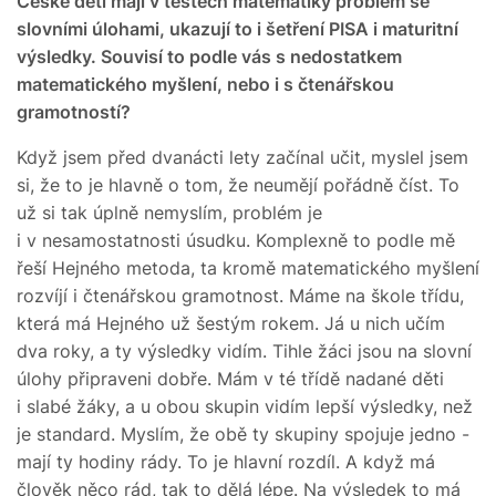
České děti mají v testech matematiky problém se
slovními úlohami, ukazují to i šetření PISA i maturitní
výsledky. Souvisí to podle vás s nedostatkem
matematického myšlení, nebo i s čtenářskou
gramotností?
Když jsem před dvanácti lety začínal učit, myslel jsem
si, že to je hlavně o tom, že neumějí pořádně číst. To
už si tak úplně nemyslím, problém je
i v nesamostatnosti úsudku. Komplexně to podle mě
řeší Hejného metoda, ta kromě matematického myšlení
rozvíjí i čtenářskou gramotnost. Máme na škole třídu,
která má Hejného už šestým rokem. Já u nich učím
dva roky, a ty výsledky vidím. Tihle žáci jsou na slovní
úlohy připraveni dobře. Mám v té třídě nadané děti
i slabé žáky, a u obou skupin vidím lepší výsledky, než
je standard. Myslím, že obě ty skupiny spojuje jedno -
mají ty hodiny rády. To je hlavní rozdíl. A když má
člověk něco rád, tak to dělá lépe. Na výsledek to má