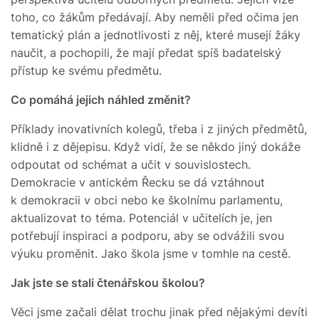
toho, co žákům předávají. Aby neměli před očima jen
tematický plán a jednotlivosti z něj, které musejí žáky
naučit, a pochopili, že mají předat spíš badatelský
přístup ke svému předmětu.
Co pomáhá jejich náhled změnit?
Příklady inovativních kolegů, třeba i z jiných předmětů,
klidně i z dějepisu. Když vidí, že se někdo jiný dokáže
odpoutat od schémat a učit v souvislostech.
Demokracie v antickém Řecku se dá vztáhnout
k demokracii v obci nebo ke školnímu parlamentu,
aktualizovat to téma. Potenciál v učitelích je, jen
potřebují inspiraci a podporu, aby se odvážili svou
výuku proměnit. Jako škola jsme v tomhle na cestě.
Jak jste se stali čtenářskou školou?
Věci jsme začali dělat trochu jinak před nějakými devíti