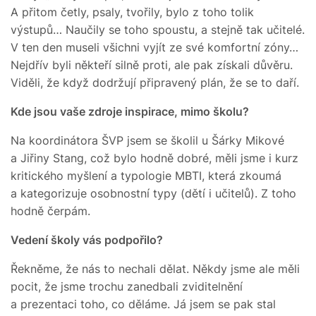
A přitom četly, psaly, tvořily, bylo z toho tolik
výstupů… Naučily se toho spoustu, a stejně tak učitelé.
V ten den museli všichni vyjít ze své komfortní zóny…
Nejdřív byli někteří silně proti, ale pak získali důvěru.
Viděli, že když dodržují připravený plán, že se to daří.
Kde jsou vaše zdroje inspirace, mimo školu?
Na koordinátora ŠVP jsem se školil u Šárky Mikové
a Jiřiny Stang, což bylo hodně dobré, měli jsme i kurz
kritického myšlení a typologie MBTI, která zkoumá
a kategorizuje osobnostní typy (dětí i učitelů). Z toho
hodně čerpám.
Vedení školy vás podpořilo?
Řekněme, že nás to nechali dělat. Někdy jsme ale měli
pocit, že jsme trochu zanedbali zviditelnění
a prezentaci toho, co děláme. Já jsem se pak stal