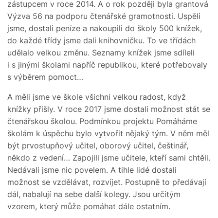
zástupcem v roce 2014. A o rok později byla grantová
Výzva 56 na podporu čtenářské gramotnosti. Uspěli
jsme, dostali peníze a nakoupili do školy 500 knížek,
do každé třídy jsme dali knihovničku. To ve třídách
udělalo velkou změnu. Seznamy knížek jsme sdíleli
i s jinými školami napříč republikou, které potřebovaly
s výběrem pomoct…
A měli jsme ve škole všichni velkou radost, když
knížky přišly. V roce 2017 jsme dostali možnost stát se
čtenářskou školou. Podmínkou projektu Pomáháme
školám k úspěchu bylo vytvořit nějaký tým. V něm měl
být prvostupňový učitel, oborový učitel, češtinář,
někdo z vedení… Zapojili jsme učitele, kteří sami chtěli.
Nedávali jsme nic povelem. A tihle lidé dostali
možnost se vzdělávat, rozvíjet. Postupně to předávají
dál, nabalují na sebe další kolegy. Jsou určitým
vzorem, který může pomáhat dále ostatním.