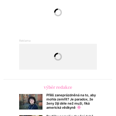
výběr redakce
Příliš zaneprázdněná na to, aby
mohla zemřít? Je paradox, že
ženy žijí déle než muži, říká
americká vědkyně