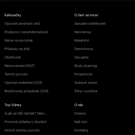
Kalkulačky
O čem se mluví
Výpočet plodných dnů
Sexuální obtěžování
Podpora v nezaměstnanosti
Narcismus
Nárok na porodné
Mateřství
Přídavky na dítě
Feminismus
Ošetřovné
Sexualita
Nemocenská OSVČ
Body shaming
Termín porodu
Polyamorie
Výpočet mateřské 2026
Duševní zdraví
Rodičovský příspěvek 2026
Ženy v politice
Top články
O nás
A jak se těší tatínek? Není…
Inzerce
Protivná učitelka o školách
Náš tým
Intimní snímky porodu
Kontakty