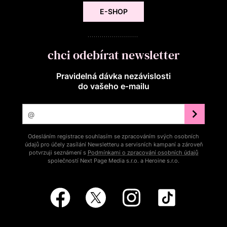
E-SHOP
chci odebírat newsletter
Pravidelná dávka nezávislosti
do vašeho e‑mailu
Odesláním registrace souhlasím se zpracováním svých osobních
údajů pro účely zasílání Newsletteru a servisních kampaní a zároveň
potvrzuji seznámení s
Podmínkami o zpracování osobních údajů
společností Next Page Media s.r.o. a Heroine s.r.o.