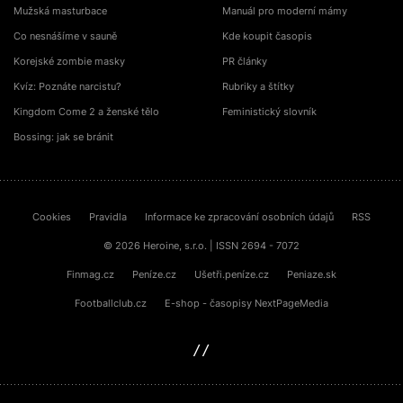
Mužská masturbace
Manuál pro moderní mámy
Co nesnášíme v sauně
Kde koupit časopis
Korejské zombie masky
PR články
Kvíz: Poznáte narcistu?
Rubriky a štítky
Kingdom Come 2 a ženské tělo
Feministický slovník
Bossing: jak se bránit
Cookies
Pravidla
Informace ke zpracování osobních údajů
RSS
© 2026 Heroine, s.r.o. | ISSN 2694 - 7072
Finmag.cz
Peníze.cz
Ušetři.peníze.cz
Peniaze.sk
Footballclub.cz
E-shop - časopisy NextPageMedia
sinfin.digital