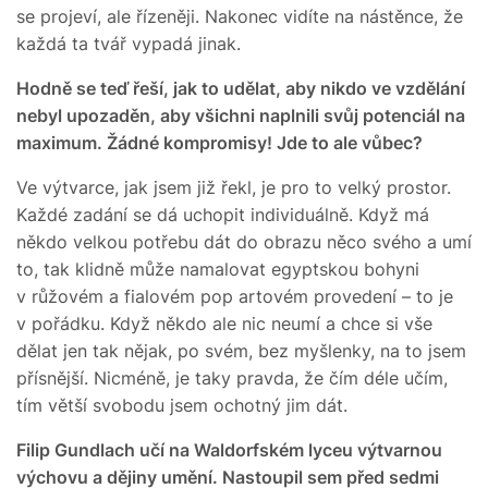
se projeví, ale řízeněji. Nakonec vidíte na nástěnce, že
každá ta tvář vypadá jinak.
Hodně se teď řeší, jak to udělat, aby nikdo ve vzdělání
nebyl upozaděn, aby všichni naplnili svůj potenciál na
maximum. Žádné kompromisy! Jde to ale vůbec?
Ve výtvarce, jak jsem již řekl, je pro to velký prostor.
Každé zadání se dá uchopit individuálně. Když má
někdo velkou potřebu dát do obrazu něco svého a umí
to, tak klidně může namalovat egyptskou bohyni
v růžovém a fialovém pop artovém provedení – to je
v pořádku. Když někdo ale nic neumí a chce si vše
dělat jen tak nějak, po svém, bez myšlenky, na to jsem
přísnější. Nicméně, je taky pravda, že čím déle učím,
tím větší svobodu jsem ochotný jim dát.
Filip Gundlach učí na Waldorfském lyceu výtvarnou
výchovu a dějiny umění. Nastoupil sem před sedmi