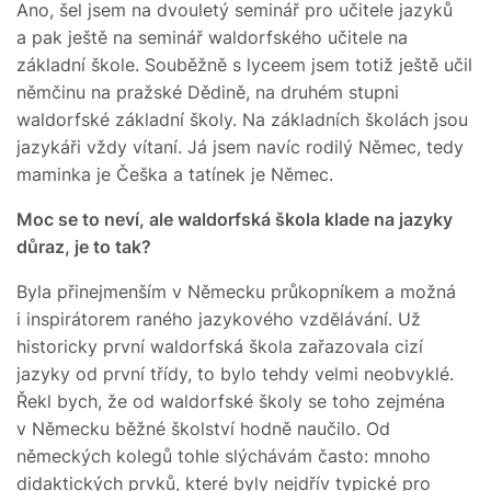
Ano, šel jsem na dvouletý seminář pro učitele jazyků
a pak ještě na seminář waldorfského učitele na
základní škole. Souběžně s lyceem jsem totiž ještě učil
němčinu na pražské Dědině, na druhém stupni
waldorfské základní školy. Na základních školách jsou
jazykáři vždy vítaní. Já jsem navíc rodilý Němec, tedy
maminka je Češka a tatínek je Němec.
Moc se to neví, ale waldorfská škola klade na jazyky
důraz, je to tak?
Byla přinejmenším v Německu průkopníkem a možná
i inspirátorem raného jazykového vzdělávání. Už
historicky první waldorfská škola zařazovala cizí
jazyky od první třídy, to bylo tehdy velmi neobvyklé.
Řekl bych, že od waldorfské školy se toho zejména
v Německu běžné školství hodně naučilo. Od
německých kolegů tohle slýchávám často: mnoho
didaktických prvků, které byly nejdřív typické pro