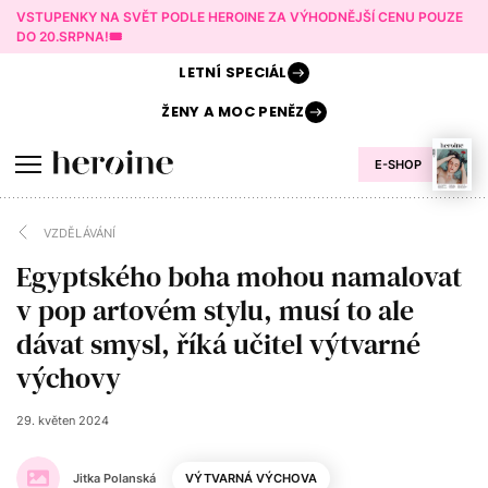
VSTUPENKY NA SVĚT PODLE HEROINE ZA VÝHODNĚJŠÍ CENU POUZE
DO 20.SRPNA!🎟️
LETNÍ
SPECIÁL
ŽENY A
MOC PENĚZ
E-SHOP
VZDĚLÁVÁNÍ
Egyptského boha mohou namalovat
v pop artovém stylu, musí to ale
dávat smysl, říká učitel výtvarné
výchovy
29. květen 2024
Jitka Polanská
VÝTVARNÁ VÝCHOVA