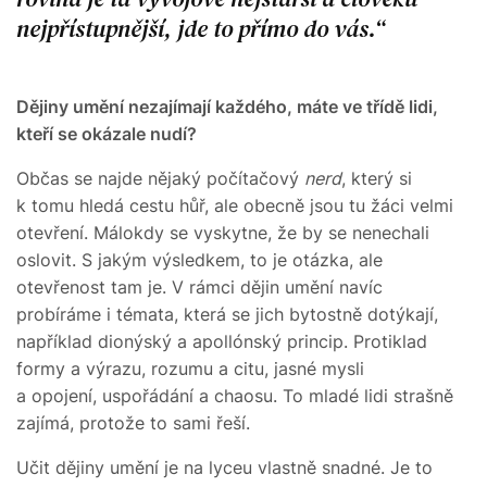
nejpřístupnější, jde to přímo do vás.
Dějiny umění nezajímají každého, máte ve třídě lidi,
kteří se okázale nudí?
Občas se najde nějaký počítačový
nerd
, který si
k tomu hledá cestu hůř, ale obecně jsou tu žáci velmi
otevření. Málokdy se vyskytne, že by se nenechali
oslovit. S jakým výsledkem, to je otázka, ale
otevřenost tam je. V rámci dějin umění navíc
probíráme i témata, která se jich bytostně dotýkají,
například dionýský a apollónský princip. Protiklad
formy a výrazu, rozumu a citu, jasné mysli
a opojení, uspořádání a chaosu. To mladé lidi strašně
zajímá, protože to sami řeší.
Učit dějiny umění je na lyceu vlastně snadné. Je to