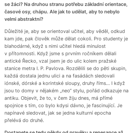
se žáci? Na druhou stranu potřebu základní orientace,
časové osy, chápu. Ale jak to udělat, aby to nebylo
velmi abstraktní?
Důležité je, aby se orientoval učitel, aby věděl, odkud
kam jde, pak člověk může dělat cokoli. Pro studenty je
blahodárné, když s nimi učitel hledá minulost
v přítomnosti. Když jsme s prvním ročníkem dělali
antické Řecko, vzal jsem je do ulic kolem pražské
stanice metra I. P. Pavlova. Rozdělili se do pěti skupin,
každá dostala jednu ulici a na fasádách sledovali
iónské, dórské a korintské sloupy, druhy říms… I když
jsou to domy v nějakém „neo“ stylu, pořád odkazuje na
antiku. Objevit, že to, v čem žiju dnes, má přímé
spojnice s tím, co bylo kdysi dávno, je fascinující. Je
napínavé sledovat, jak se jedna kulturní epocha
přelévá do druhé.
Dostanete se tedy někdy od pravěku a renesance až