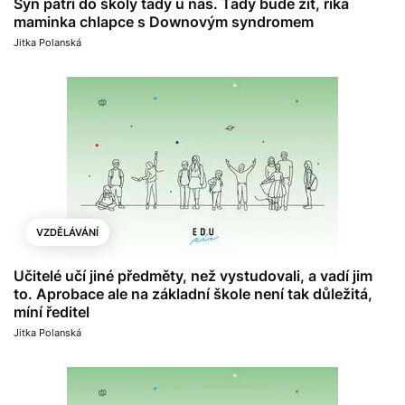
Syn patří do školy tady u nás. Tady bude žít, říká
maminka chlapce s Downovým syndromem
Jitka Polanská
VZDĚLÁVÁNÍ
Učitelé učí jiné předměty, než vystudovali, a vadí jim
to. Aprobace ale na základní škole není tak důležitá,
míní ředitel
Jitka Polanská