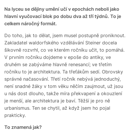
Na lyceu se dějiny umění učí v epochách neboli jako
hlavní vyučovací blok po dobu dva až tří týdnů. To je
celkem náročný formát.
Do toho, jak to dělat, jsem musel postupně proniknout.
Zakladatel waldorfského vzdělávání Steiner docela
šikovně rozvrhl, co ve kterém ročníku učit, to pomáhá.
V prvním ročníku dojdeme v epoše do antiky, ve
druhém se zabýváme hlavně renesancí; ve třetím
ročníku to je architektura. Ta třeťákům sedí. Obrovsky
správné načasování. Třetí ročník nebývá jednoduchý,
není snadné žáky v tom věku něčím zaujmout, už jsou
u nás dost dlouho, takže míra překvapení a okouzlení
je menší, ale architektura je baví. Těžší je pro ně
urbanismus. Ten se chytil, až když jsem ho pojal
prakticky.
To znamená jak?