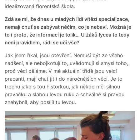
idealizovaná florentská škola.
Zdá se mi, že dnes u mladých lidí vítězí specializace,
nemají chuť se zabývat něčím, co je nebaví. Možná je
to i proto, že informací je tolik… U žáků lycea to tedy
není pravidlem, rádi se učí vše?
Jak jsem říkal, jsou otevření. Nemusí být ze všeho
nadšení, ale nebojkotují to, uvědomují si smysl toho,
proč věci děláme. V mé aktuální třídě jsou velcí
pracanti, mají chuť jít i do náročnějších věcí. Je to
trochu jako s tou historkou, jak někdo měl silnou
pravačku a slabou levou ruku a schválně si pravou
znehybnil, aby posílil tu levou.