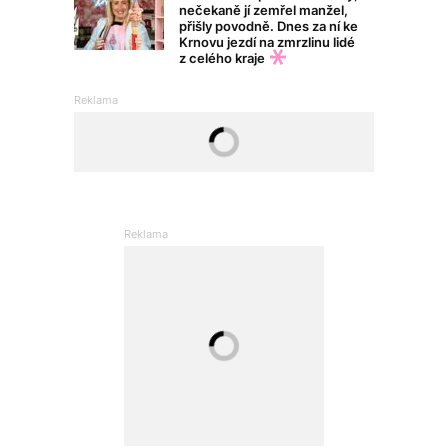
nečekaně jí zemřel manžel,
přišly povodně. Dnes za ní ke
Krnovu jezdí na zmrzlinu lidé
z celého kraje