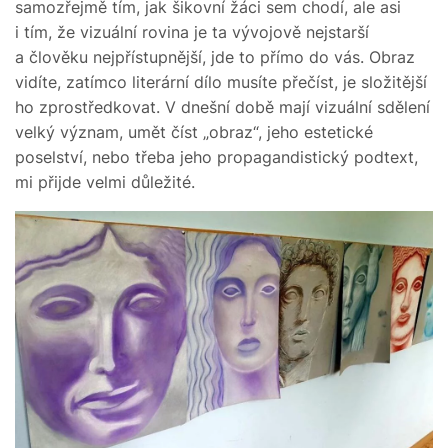
samozřejmě tím, jak šikovní žáci sem chodí, ale asi
i tím, že vizuální rovina je ta vývojově nejstarší
a člověku nejpřístupnější, jde to přímo do vás. Obraz
vidíte, zatímco literární dílo musíte přečíst, je složitější
ho zprostředkovat. V dnešní době mají vizuální sdělení
velký význam, umět číst „obraz“, jeho estetické
poselství, nebo třeba jeho propagandistický podtext,
mi přijde velmi důležité.