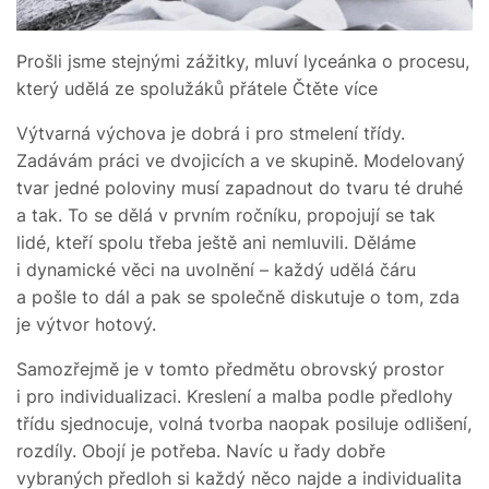
Prošli jsme stejnými zážitky, mluví lyceánka o procesu,
který udělá ze spolužáků přátele Čtěte více
Výtvarná výchova je dobrá i pro stmelení třídy.
Zadávám práci ve dvojicích a ve skupině. Modelovaný
tvar jedné poloviny musí zapadnout do tvaru té druhé
a tak. To se dělá v prvním ročníku, propojují se tak
lidé, kteří spolu třeba ještě ani nemluvili. Děláme
i dynamické věci na uvolnění – každý udělá čáru
a pošle to dál a pak se společně diskutuje o tom, zda
je výtvor hotový.
Samozřejmě je v tomto předmětu obrovský prostor
i pro individualizaci. Kreslení a malba podle předlohy
třídu sjednocuje, volná tvorba naopak posiluje odlišení,
rozdíly. Obojí je potřeba. Navíc u řady dobře
vybraných předloh si každý něco najde a individualita