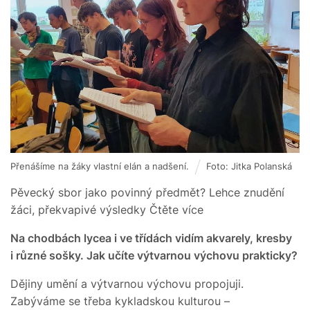
Přenášíme na žáky vlastní elán a nadšení.
Foto: Jitka Polanská
Pěvecký sbor jako povinný předmět? Lehce znudění
žáci, překvapivé výsledky Čtěte více
Na chodbách lycea i ve třídách vidím akvarely, kresby
i různé sošky. Jak učíte výtvarnou výchovu prakticky?
Dějiny umění a výtvarnou výchovu propojuji.
Zabýváme se třeba kykladskou kulturou –