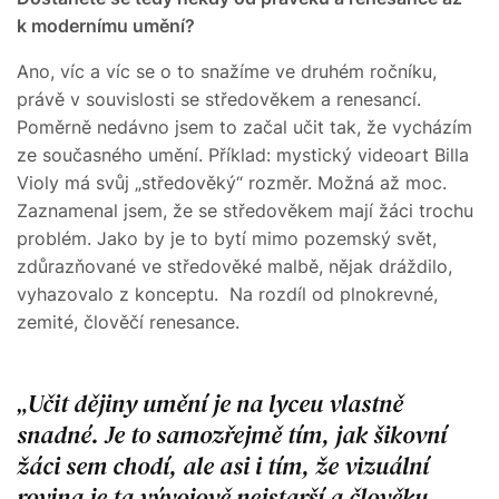
k modernímu umění?
Ano, víc a víc se o to snažíme ve druhém ročníku,
právě v souvislosti se středověkem a renesancí.
Poměrně nedávno jsem to začal učit tak, že vycházím
ze současného umění. Příklad: mystický videoart Billa
Violy má svůj „středověký“ rozměr. Možná až moc.
Zaznamenal jsem, že se středověkem mají žáci trochu
problém. Jako by je to bytí mimo pozemský svět,
zdůrazňované ve středověké malbě, nějak dráždilo,
vyhazovalo z konceptu. Na rozdíl od plnokrevné,
zemité, člověčí renesance.
Učit dějiny umění je na lyceu vlastně
snadné. Je to samozřejmě tím, jak šikovní
žáci sem chodí, ale asi i tím, že vizuální
rovina je ta vývojově nejstarší a člověku