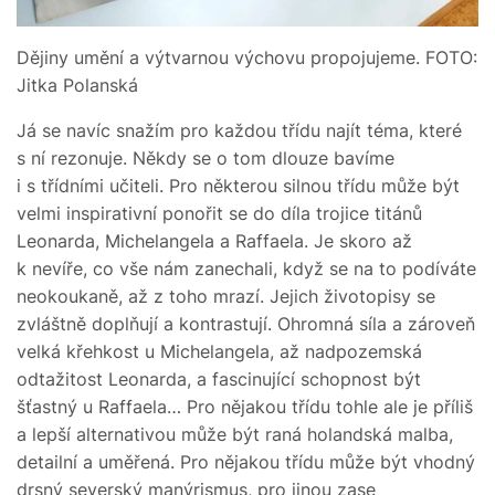
Dějiny umění a výtvarnou výchovu propojujeme. FOTO:
Jitka Polanská
Já se navíc snažím pro každou třídu najít téma, které
s ní rezonuje. Někdy se o tom dlouze bavíme
i s třídními učiteli. Pro některou silnou třídu může být
velmi inspirativní ponořit se do díla trojice titánů
Leonarda, Michelangela a Raffaela. Je skoro až
k nevíře, co vše nám zanechali, když se na to podíváte
neokoukaně, až z toho mrazí. Jejich životopisy se
zvláštně doplňují a kontrastují. Ohromná síla a zároveň
velká křehkost u Michelangela, až nadpozemská
odtažitost Leonarda, a fascinující schopnost být
šťastný u Raffaela… Pro nějakou třídu tohle ale je příliš
a lepší alternativou může být raná holandská malba,
detailní a uměřená. Pro nějakou třídu může být vhodný
drsný severský manýrismus, pro jinou zase