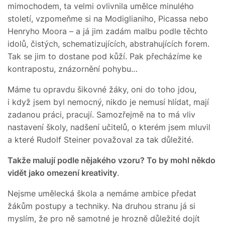
mimochodem, ta velmi ovlivnila umělce minulého
století, vzpomeňme si na Modiglianiho, Picassa nebo
Henryho Moora – a já jim zadám malbu podle těchto
idolů, čistých, schematizujících, abstrahujících forem.
Tak se jim to dostane pod kůží. Pak přecházíme ke
kontrapostu, znázornění pohybu…
Máme tu opravdu šikovné žáky, oni do toho jdou,
i když jsem byl nemocný, nikdo je nemusí hlídat, mají
zadanou práci, pracují. Samozřejmě na to má vliv
nastavení školy, nadšení učitelů, o kterém jsem mluvil
a které Rudolf Steiner považoval za tak důležité.
Takže malují podle nějakého vzoru? To by mohl někdo
vidět jako omezení kreativity
.
Nejsme umělecká škola a nemáme ambice předat
žákům postupy a techniky. Na druhou stranu já si
myslím, že pro ně samotné je hrozně důležité dojít