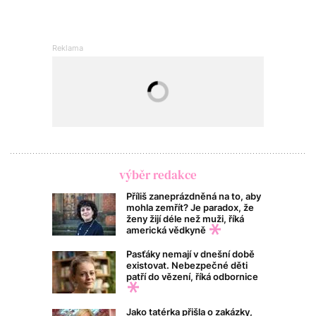
výběr redakce
Příliš zaneprázdněná na to, aby
mohla zemřít? Je paradox, že
ženy žijí déle než muži, říká
americká vědkyně
Pasťáky nemají v dnešní době
existovat. Nebezpečné děti
patří do vězení, říká odbornice
Jako tatérka přišla o zakázky,