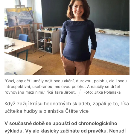
"Chci, aby děti uměly najít svou akční, durovou, polohu, ale i svou
introspektivní, usebranou, molovou polohu. A naučily se držet
rovnováhu mezi nimi," říká Tsira Jirout.
Foto: Jitka Polanská
Když zažijí krásu hodnotných skladeb, zapálí je to, říká
učitelka hudby a pianistka Čtěte více
V současné době se upouští od chronologického
výkladu. Vy ale klasicky začínáte od pravěku. Nenudí