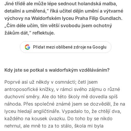
Jiné třídě ale může lépe sednout holandská malba,
detailní a uměřená,“ říká učitel dějin umění a výtvarné
výchovy na Waldorfském lyceu Praha Filip Gundlach.
„Čím déle učím, tím větší svobodu jsem ochotný
žákům dát,“ reflektuje.
Přidat mezi oblíbené zdroje na Googlu
Kdy jste se potkal s waldorfským vzděláváním?
Poprvé asi už někdy v osmnácti; četl jsem
antroposofické knížky, v rámci svého zájmu o různé
duchovní směry. Ale do této školy mě dovedla spíš
náhoda. Přes společné známé jsem se dozvěděl, že na
lyceu hledají angličtináře. Vypadalo to, že chtějí dva,
každého na kousek úvazku. Do toho by se nikdo
nehrnul, ale mně to za to stálo, škola mi byla