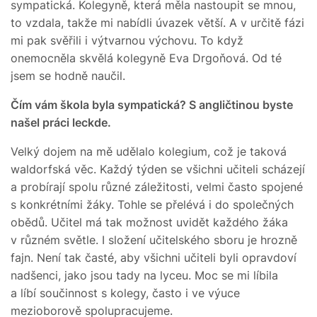
sympatická. Kolegyně, která měla nastoupit se mnou,
to vzdala, takže mi nabídli úvazek větší. A v určitě fázi
mi pak svěřili i výtvarnou výchovu. To když
onemocněla skvělá kolegyně Eva Drgoňová. Od té
jsem se hodně naučil.
Čím vám škola byla sympatická? S angličtinou byste
našel práci leckde.
Velký dojem na mě udělalo kolegium, což je taková
waldorfská věc. Každý týden se všichni učiteli scházejí
a probírají spolu různé záležitosti, velmi často spojené
s konkrétními žáky. Tohle se přelévá i do společných
obědů. Učitel má tak možnost uvidět každého žáka
v různém světle. I složení učitelského sboru je hrozně
fajn. Není tak časté, aby všichni učiteli byli opravdoví
nadšenci, jako jsou tady na lyceu. Moc se mi líbila
a líbí součinnost s kolegy, často i ve výuce
mezioborově spolupracujeme.