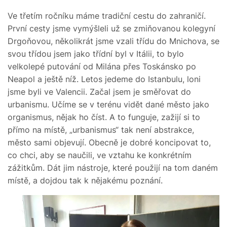
Ve třetím ročníku máme tradiční cestu do zahraničí.
První cesty jsme vymýšleli už se zmiňovanou kolegyní
Drgoňovou, několikrát jsme vzali třídu do Mnichova, se
svou třídou jsem jako třídní byl v Itálii, to bylo
velkolepé putování od Milána přes Toskánsko po
Neapol a ještě níž. Letos jedeme do Istanbulu, loni
jsme byli ve Valencii. Začal jsem je směřovat do
urbanismu. Učíme se v terénu vidět dané město jako
organismus, nějak ho číst. A to funguje, zažijí si to
přímo na místě, „urbanismus“ tak není abstrakce,
město sami objevují. Obecně je dobré koncipovat to,
co chci, aby se naučili, ve vztahu ke konkrétním
zážitkům. Dát jim nástroje, které použijí na tom daném
místě, a dojdou tak k nějakému poznání.