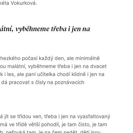
arkéta Vokurková.
átní, vyběhneme třeba i jen na
a hezkého počasí každý den, ale minimálně
sou malátní, vyběhneme třeba i jen na dvacet
 i les, ale paní učitelka chodí klidně i jen na
 dá pracovat s čísly na poznávacích
ít se třídou ven, třeba i jen na vyasfaltovaný
má ve třídě větší pohodlí, je tam čisto, je tam
h, nefouká tam, je na čem sedět, děti jsou