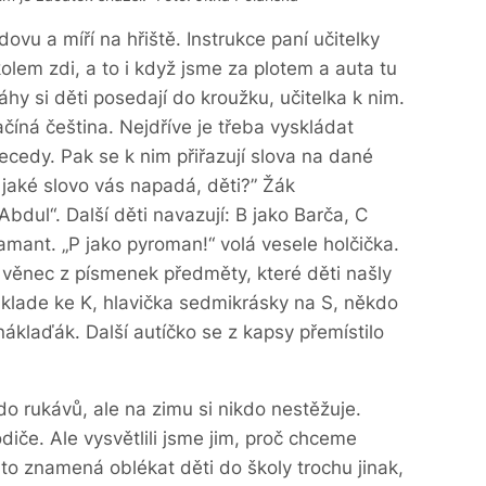
ovu a míří na hřiště. Instrukce paní učitelky
olem zdi, a to i když jsme za plotem a auta tu
hy si děti posedají do kroužku, učitelka k nim.
číná čeština. Nejdříve je třeba vyskládat
cedy. Pak se k nim přiřazují slova na dané
jaké slovo vás napadá, děti?” Žák
bdul“. Další děti navazují: B jako Barča, C
amant. „P jako pyroman!“ volá vesele holčička.
 věnec z písmenek předměty, které děti našly
klade ke K, hlavička sedmikrásky na S, někdo
 náklaďák. Další autíčko se z kapsy přemístilo
do rukávů, ale na zimu si nikdo nestěžuje.
diče. Ale vysvětlili jsme jim, proč chceme
ž to znamená oblékat děti do školy trochu jinak,