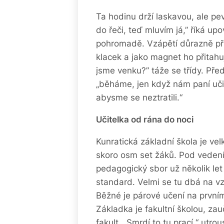
Ta hodinu drží laskavou, ale pe
do řeči, teď mluvím já,” říká up
pohromadě. Vzápětí důrazně při
klacek a jako magnet ho přitahu
jsme venku?” táže se třídy. Pře
„běháme, jen když nám paní uči
abysme se neztratili.“
Učitelka od rána do noci
Kunratická základní škola je vel
skoro osm set žáků. Pod vedení
pedagogický sbor už několik let p
standard. Velmi se tu dbá na vzd
Běžné je párové učení na prvn
Základka je fakultní školou, zau
fakult. „Smrdí to tu prací,“ utr