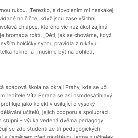
vnou rukou. „Terezko, s dovolením mi neskákej
ovídané holčičce, když jsou zase všichni
volává chlapce, kterého víc než úkol zajímá
je hromada roští. „Děti, jak se chováme, když
devším holčičky sypou pravidla z rukávu:
telka řekne“ a „musíme být na dohled,
ká spádová škola na okraji Prahy, kde se učí
m ředitele Víta Berana se asi osmdesátihlavý
rofiluje jako kolektiv usilující o vysoký
ělávání učitelů, jejich podporu a spolupráci.
ím stupni – výuka vedená dvěma pedagogy.
čují se zde studenti ze tří pedagogických
ousí s úsměvem před návštěvou jedna z učitelek.