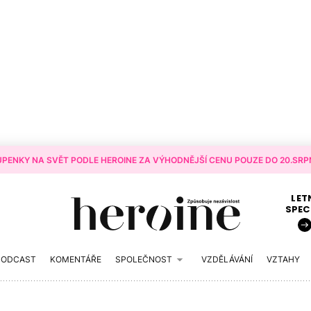
PENKY NA SVĚT PODLE HEROINE ZA VÝHODNĚJŠÍ CENU POUZE DO 20.SRPN
LET
SPEC
PODCAST
KOMENTÁŘE
SPOLEČNOST
VZDĚLÁVÁNÍ
VZTAHY