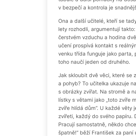
v bezpečí a kontrola je snadnějš
Ona a další učitelé, kteří se ta
lety rozhodli, argumentují takto
čerstvém vzduchu a hodina dvě 
učení prospívá kontakt s reálným
venku třída funguje jako parta, 
toho naučí jeden od druhého.
Jak skloubit dvě věci, které se 
a pohyb? To učitelka ukazuje na
s obrázky zvířat. Na stromě a n
lístky s větami jako „toto zvíře 
zvíře hlídá dům”. U každé věty j
zvířeti, každý do svého papíru. D
Pracují samostatně, někdo chce
špatně!” běží František za paní 