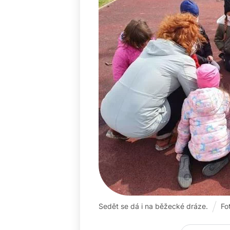
Sedět se dá i na běžecké dráze.
Fo