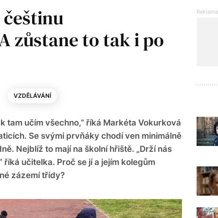
i češtinu
 zůstane to tak i po
VZDĚLÁVÁNÍ
ak tam učím všechno,” říká Markéta Vokurková
aticích. Se svými prvňáky chodí ven minimálně
ně. Nejblíž to mají na školní hřiště. „Drží nás
 říká učitelka. Proč se jí a jejím kolegům
lné zázemí třídy?