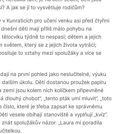
í? A jak se jí to vysvětluje rodičům?
dy v Kunraticích pro učení venku asi před čtyřmi
: dnešní děti mají příliš málo pohybu na
tělocviku týdně to nespasí; dětem a jejich
 světem, který se z jejich života vytrácí;
posiluje to vztahy mezi spolužáky a více se
zdají na první pohled jako neslučitelné, výuku
 dalším úkolu. Děti dostanou proužek papíru
a zemi jsou kolem nich kolíčkem připevněné
má dlouhý chobot”, „tento pták umí mluvit”, „toto
e číslo, které je třeba zapsat ke správnému
ěti vesele obíhají stanoviště a vyplňují „kvíz“.
 znát spolužákův názor. „Laura mi poradila
učitelkou.