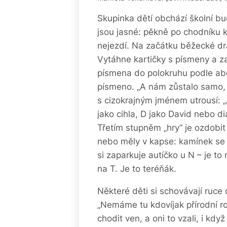
Skupinka dětí obchází školní bud
jsou jasné: pěkně po chodníku k
nejezdí. Na začátku běžecké drá
Vytáhne kartičky s písmeny a za
písmena do polokruhu podle abe
písmeno. „A nám zůstalo samo, 
s cizokrajným jménem utrousí: „A
jako cihla, D jako David nebo di
Třetím stupněm „hry“ je ozdobit
nebo měly v kapse: kamínek se 
si zaparkuje autíčko u N – je to
na T. Je to teréňák.
Některé děti si schovávají ruce 
„Nemáme tu kdovíjak přírodní ro
chodit ven, a oni to vzali, i kdy