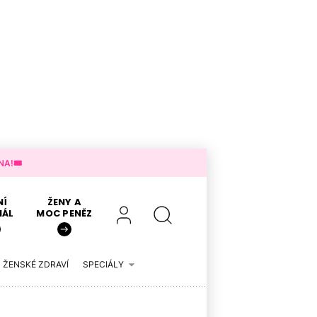
A!🎟️
NÍ
ŽENY A
IÁL
MOC PENĚZ
ŽENSKÉ ZDRAVÍ
SPECIÁLY