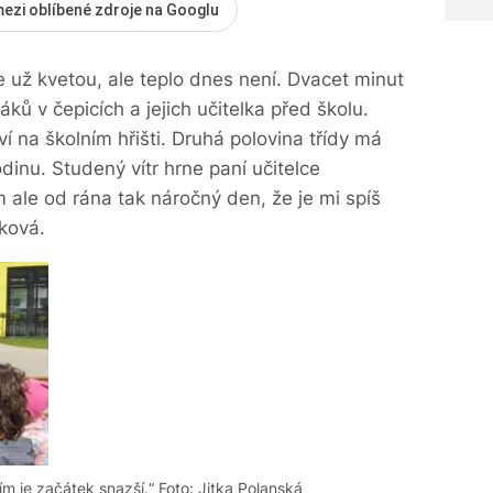
mezi oblíbené zdroje na Googlu
e už kvetou, ale teplo dnes není. Dvacet minut
ů v čepicích a jejich učitelka před školu.
ví na školním hřišti. Druhá polovina třídy má
hodinu. Studený vítr hrne paní učitelce
 ale od rána tak náročný den, že je mi spíš
ková.
m je začátek snazší.“ Foto: Jitka Polanská