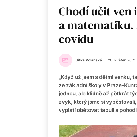
Chodí učit ven 
a matematiku. A
covidu
Jitka Polanská
20. květen 2021
„Když už jsem s dětmi venku, t
ze základní školy v Praze-Kunr
jednou, ale klidně až pětkrát týd
zvyk, který jsme si vypěstovali,“
vyplatí obětovat tabuli a pohod