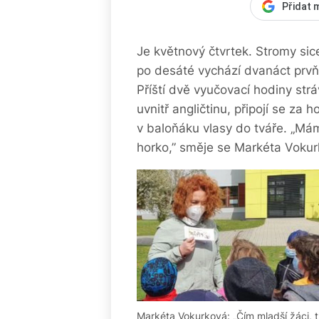
Přidat 
Je květnový čtvrtek. Stromy sic
po desáté vychází dvanáct prvňák
Příští dvě vyučovací hodiny strá
uvnitř angličtinu, připojí se za 
v baloňáku vlasy do tváře. „Mám
horko,” směje se Markéta Vokur
Markéta Vokurková: „Čím mladší žáci, tí