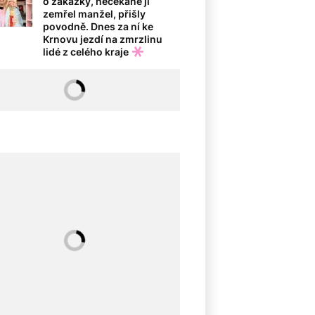
o zakázky, nečekaně jí
zemřel manžel, přišly
povodně. Dnes za ní ke
Krnovu jezdí na zmrzlinu
lidé z celého kraje