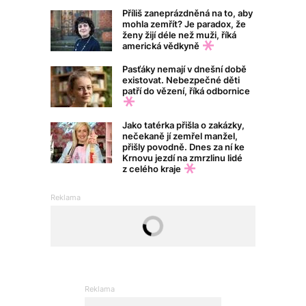
Příliš zaneprázdněná na to, aby
mohla zemřít? Je paradox, že
ženy žijí déle než muži, říká
americká vědkyně
Pasťáky nemají v dnešní době
existovat. Nebezpečné děti
patří do vězení, říká odbornice
Jako tatérka přišla o zakázky,
nečekaně jí zemřel manžel,
přišly povodně. Dnes za ní ke
Krnovu jezdí na zmrzlinu lidé
z celého kraje