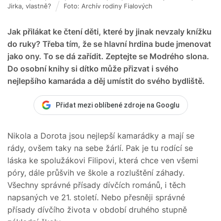
Jirka, vlastně?
Foto: Archív rodiny Fialových
Jak přilákat ke čtení děti, které by jinak nevzaly knížku
do ruky? Třeba tím, že se hlavní hrdina bude jmenovat
jako ony. To se dá zařídit. Zeptejte se Modrého slona.
Do osobní knihy si dítko může přizvat i svého
nejlepšího kamaráda a děj umístit do svého bydliště.
Přidat mezi oblíbené zdroje na Googlu
Nikola a Dorota jsou nejlepší kamarádky a mají se
rády, ovšem taky na sebe žárlí. Pak je tu rodící se
láska ke spolužákovi Filipovi, která chce ven všemi
póry, dále průšvih ve škole a rozluštění záhady.
Všechny správné přísady dívčích románů, i těch
napsaných ve 21. století. Nebo přesněji správné
přísady dívčího života v období druhého stupně