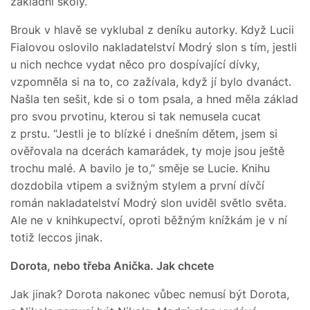
základní školy.
Brouk v hlavě se vyklubal z deníku autorky. Když Lucii
Fialovou oslovilo nakladatelství Modrý slon s tím, jestli
u nich nechce vydat něco pro dospívající dívky,
vzpomněla si na to, co zažívala, když jí bylo dvanáct.
Našla ten sešit, kde si o tom psala, a hned měla základ
pro svou prvotinu, kterou si tak nemusela cucat
z prstu. “Jestli je to blízké i dnešním dětem, jsem si
ověřovala na dcerách kamarádek, ty moje jsou ještě
trochu malé. A bavilo je to,” směje se Lucie. Knihu
dozdobila vtipem a svižným stylem a první dívčí
román nakladatelství Modrý slon uviděl světlo světa.
Ale ne v knihkupectví, oproti běžným knížkám je v ní
totiž leccos jinak.
Dorota, nebo třeba Anička. Jak chcete
Jak jinak? Dorota nakonec vůbec nemusí být Dorota,