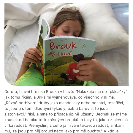
Dorota, hlavní hrdinka Brouka v hlavě: "Nakukuju mu do ´plácačky´,
jak tomu říkám, a Jirka mi vyjmenovává, co všechno v ní má.
„Různé herbivorní druhy jako mandelinky nebo nosatci, tesaříčci,
to jsou ti s těmi dlouhými tykadly, pak ti barevní, to jsou
zlatohlávci,“ říká, a mně to připadá úplně úžasný. Jednak že máme
kousek od baráku tolik krásných brouků, a taky to, jakou z nich má
Jirka radost. Přemýšlím, z čeho já mívám takovou radost, a říkám
mu, že jsou pro něj brouci něco jako pro mě buchty." A kdo je