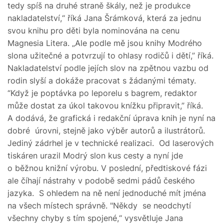
tedy spíš na druhé straně škály, než je produkce
nakladatelství,“ říká Jana Šrámková, která za jednu
svou knihu pro děti byla nominována na cenu
Magnesia Litera. „Ale podle mě jsou knihy Modrého
slona užitečné a potvrzují to ohlasy rodičů i dětí,” říká.
Nakladatelství podle jejích slov na zpětnou vazbu od
rodin slyší a dokáže pracovat s žádanými tématy.
“Když je poptávka po leporelu s bagrem, redaktor
může dostat za úkol takovou knížku připravit,” říká.
A dodává, že grafická i redakční úprava knih je nyní na
dobré úrovni, stejně jako výběr autorů a ilustrátorů.
Jediný zádrhel je v technické realizaci. Od laserových
tiskáren urazil Modrý slon kus cesty a nyní jde
o běžnou knižní výrobu. V poslední, předtiskové fázi
ale číhají nástrahy v podobě sedmi pádů českého
jazyka. S ohledem na ně není jednoduché mít jména
na všech místech správně. "Někdy se neodchytí
všechny chyby s tím spojené,“ vysvětluje Jana