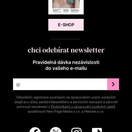
E-SHOP
chci odebírat newsletter
Pravidelná dávka nezávislosti
do vašeho e‑mailu
Odesláním registrace souhlasím se zpracováním svých osobních
údajů pro účely zasílání Newsletteru a servisních kampaní a zároveň
potvrzuji seznámení s
Podmínkami o zpracování osobních údajů
společností Next Page Media s.r.o. a Heroine s.r.o.