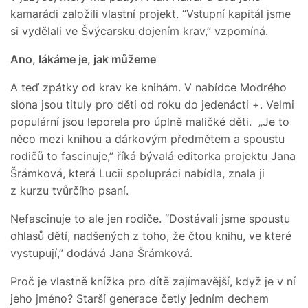
kamarádi založili vlastní projekt. “Vstupní kapitál jsme
si vydělali ve Švýcarsku dojením krav,” vzpomíná.
Ano, lákáme je, jak můžeme
A teď zpátky od krav ke knihám. V nabídce Modrého
slona jsou tituly pro děti od roku do jedenácti +. Velmi
populární jsou leporela pro úplně maličké děti. „Je to
něco mezi knihou a dárkovým předmětem a spoustu
rodičů to fascinuje,” říká bývalá editorka projektu Jana
Šrámková, která Lucii spolupráci nabídla, znala ji
z kurzu tvůrčího psaní.
Nefascinuje to ale jen rodiče. “Dostávali jsme spoustu
ohlasů dětí, nadšených z toho, že čtou knihu, ve které
vystupují,” dodává Jana Šrámková.
Proč je vlastně knížka pro dítě zajímavější, když je v ní
jeho jméno? Starší generace četly jedním dechem