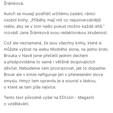
Šrámková.
Autoři se musejí podřídit určitému zadání, rámci
osobní knihy. „Příběhy mají mít co nejuniverzálnější
reálie, aby se v tom našlo pokud možno každé dítě,“
rozvádí Jana Šrámková svou redaktorskou zkušenost.
Což ale neznamená, že jsou všechny knihy, které si
můžete vybrat na webu Modrého slona, na jedno brdo.
Brouka v hlavě jsme přečetli jedním dechem
a předpovídáme to samé i většině dospívajících
děvčat. Nebudeme vám prozrazovat, jak to dopadne.
Brouk ale v knize nefiguruje jen v přeneseném slova
smyslu. Hmyz tam opravdu je a souvisí s láskou,
o které se tam píše nejvíce.
Tento text původně vyšel na EDUzín - Magazín
o vzdělávání.