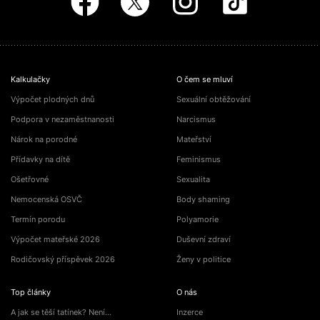
Kalkulačky
O čem se mluví
Výpočet plodných dnů
Sexuální obtěžování
Podpora v nezaměstnanosti
Narcismus
Nárok na porodné
Mateřství
Přídavky na dítě
Feminismus
Ošetřovné
Sexualita
Nemocenská OSVČ
Body shaming
Termín porodu
Polyamorie
Výpočet mateřské 2026
Duševní zdraví
Rodičovský příspěvek 2026
Ženy v politice
Top články
O nás
A jak se těší tatínek? Není…
Inzerce