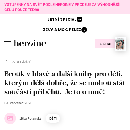
VSTUPENKY NA SVĚT PODLE HEROINE V PRODEJI! ZA VÝHODNĚJŠÍ
CENU POUZE TEĎ!🎟️
LETNÍ
SPECIÁL
ŽENY A
MOC PENĚZ
E-SHOP
VZDĚLÁVÁNÍ
Brouk v hlavě a další knihy pro děti,
kterým dělá dobře, že se mohou stát
součástí příběhu. Je to o mně!
04. červenec 2020
Jitka Polanská
DĚTI