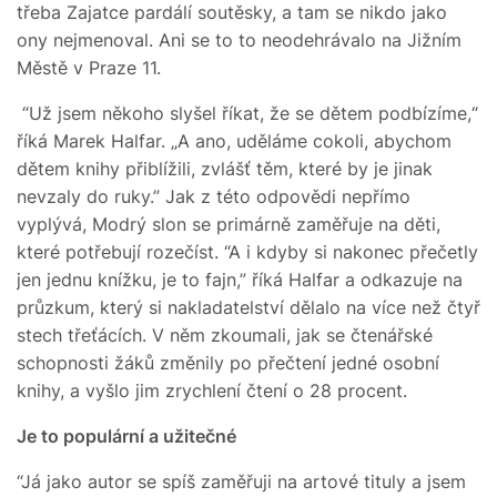
třeba Zajatce pardálí soutěsky, a tam se nikdo jako
ony nejmenoval. Ani se to to neodehrávalo na Jižním
Městě v Praze 11.
“Už jsem někoho slyšel říkat, že se dětem podbízíme,“
říká Marek Halfar. „A ano, uděláme cokoli, abychom
dětem knihy přiblížili, zvlášť těm, které by je jinak
nevzaly do ruky.” Jak z této odpovědi nepřímo
vyplývá, Modrý slon se primárně zaměřuje na děti,
které potřebují rozečíst. “A i kdyby si nakonec přečetly
jen jednu knížku, je to fajn,” říká Halfar a odkazuje na
průzkum, který si nakladatelství dělalo na více než čtyř
stech třeťácích. V něm zkoumali, jak se čtenářské
schopnosti žáků změnily po přečtení jedné osobní
knihy, a vyšlo jim zrychlení čtení o 28 procent.
Je to populární a užitečné
“Já jako autor se spíš zaměřuji na artové tituly a jsem