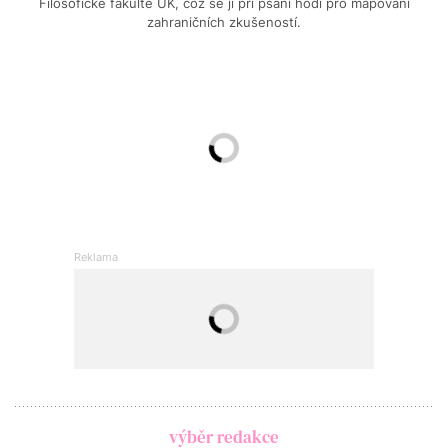
Filosofické fakultě UK, což se jí při psaní hodí pro mapování
zahraničních zkušeností.
výběr redakce