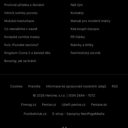
Protivná učitelka o školách
Náš tým
Intimní snímky porodu
Kontakty
Mužská masturbace
Manuál pro moderní mámy
Co nesnášíme v sauně
Kde koupit časopis
Korejské zombie masky
PR články
Kvíz: Poznáte narcistu?
Rubriky a štítky
Kingdom Come 2 a ženské tělo
Feministický slovník
Bossing: jak se bránit
Cookies
Pravidla
Informace ke zpracování osobních údajů
RSS
© 2026 Heroine, s.r.o. | ISSN 2694 - 7072
Finmag.cz
Peníze.cz
Ušetři.peníze.cz
Peniaze.sk
Footballclub.cz
E-shop - časopisy NextPageMedia