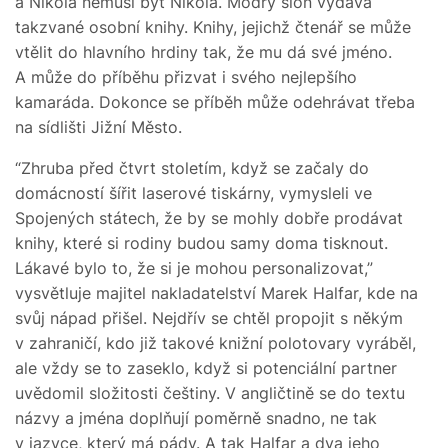
a Nikola nemusí být Nikola. Modrý slon vydává
takzvané osobní knihy. Knihy, jejichž čtenář se může
vtělit do hlavního hrdiny tak, že mu dá své jméno.
A může do příběhu přizvat i svého nejlepšího
kamaráda. Dokonce se příběh může odehrávat třeba
na sídlišti Jižní Město.
“Zhruba před čtvrt stoletím, když se začaly do
domácností šířit laserové tiskárny, vymysleli ve
Spojených státech, že by se mohly dobře prodávat
knihy, které si rodiny budou samy doma tisknout.
Lákavé bylo to, že si je mohou personalizovat,”
vysvětluje majitel nakladatelství Marek Halfar, kde na
svůj nápad přišel. Nejdřív se chtěl propojit s někým
v zahraničí, kdo již takové knižní polotovary vyráběl,
ale vždy se to zaseklo, když si potenciální partner
uvědomil složitosti češtiny. V angličtině se do textu
názvy a jména doplňují poměrně snadno, ne tak
v jazyce, který má pády. A tak Halfar a dva jeho