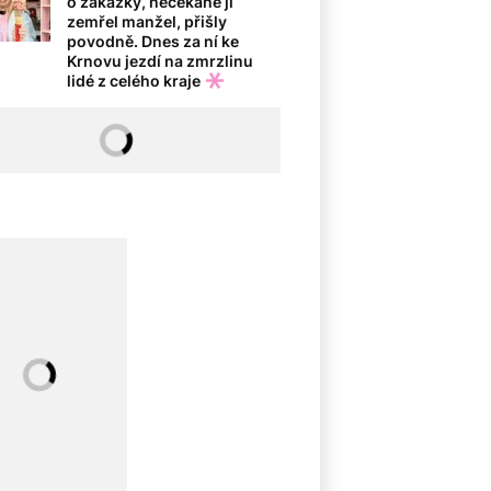
o zakázky, nečekaně jí
zemřel manžel, přišly
povodně. Dnes za ní ke
Krnovu jezdí na zmrzlinu
lidé z celého kraje