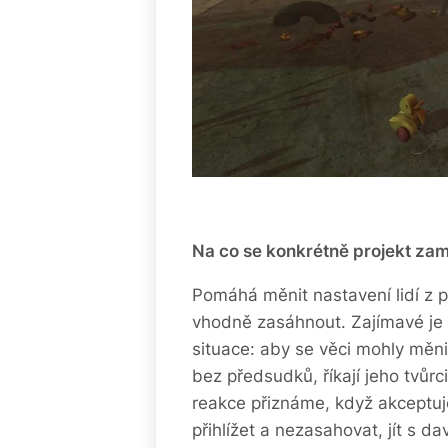
Na co se konkrétně projekt za
Pomáhá měnit nastavení lidí z pa
vhodně zasáhnout. Zajímavé je
situace: aby se věci mohly měnit
bez předsudků, říkají jeho tvůr
reakce přiznáme, když akceptuj
přihlížet a nezasahovat, jít s 