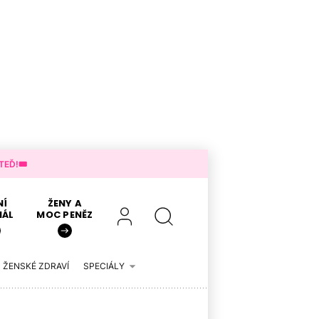
EĎ!🎟️
NÍ
ŽENY A
IÁL
MOC PENĚZ
ŽENSKÉ ZDRAVÍ
SPECIÁLY