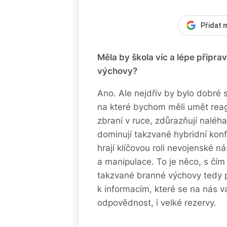
Přidat 
Měla by škola víc a lépe připra
výchovy?
Ano. Ale nejdřív by bylo dobré si
na které bychom měli umět reago
zbraní v ruce, zdůrazňují naléh
dominují takzvané hybridní konf
hrají klíčovou roli nevojenské 
a manipulace. To je něco, s čím 
takzvané branné výchovy tedy pat
k informacím, které se na nás v
odpovědnost, i velké rezervy.