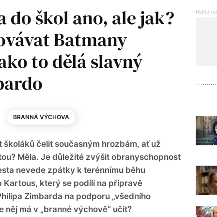
 do škol ano, ale jak?
hovávat Batmany
ako to dělá slavný
bardo
BRANNÁ VÝCHOVA
st školáků čelit současným hrozbám, ať už
ou? Měla. Je důležité zvýšit obranyschopnost
 cesta nevede zpátky k terénnímu běhu
Kartous, který se podílí na přípravě
hilipa Zimbarda na podporu „všedního
le něj má v „branné výchově“ učit?