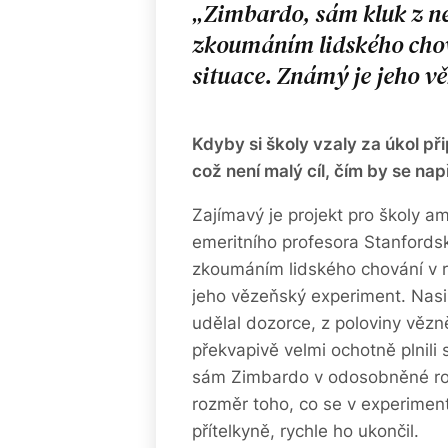
Zimbardo, sám kluk z ne
zkoumáním lidského chov
situace. Známý je jeho v
Kdyby si školy vzaly za úkol př
což není malý cíl, čím by se nap
Zajímavý je projekt pro školy a
emeritního profesora Stanfordsk
zkoumáním lidského chování v r
jeho vězeňský experiment. Nasim
udělal dozorce, z poloviny vězn
překvapivě velmi ochotně plnili 
sám Zimbardo v odosobněné roli 
rozměr toho, co se v experiment
přítelkyně, rychle ho ukončil.