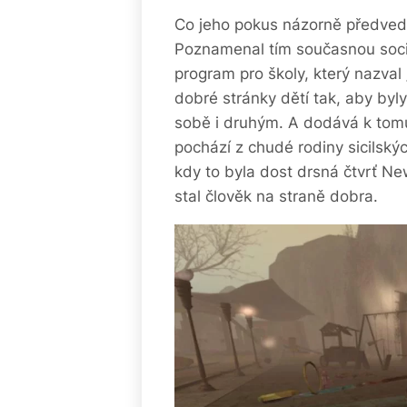
Co jeho pokus názorně předvedl?
Poznamenal tím současnou soci
program pro školy, který nazval
dobré stránky dětí tak, aby byl
sobě i druhým. A dodává k to
pochází z chudé rodiny sicilský
kdy to byla dost drsná čtvrť Ne
stal člověk na straně dobra.