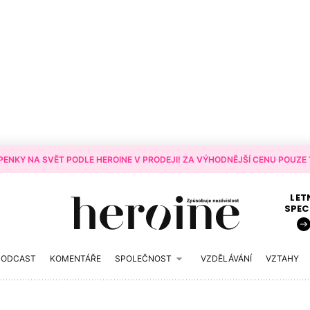
ENKY NA SVĚT PODLE HEROINE V PRODEJI! ZA VÝHODNĚJŠÍ CENU POUZE T
LET
SPEC
PODCAST
KOMENTÁŘE
SPOLEČNOST
VZDĚLÁVÁNÍ
VZTAHY