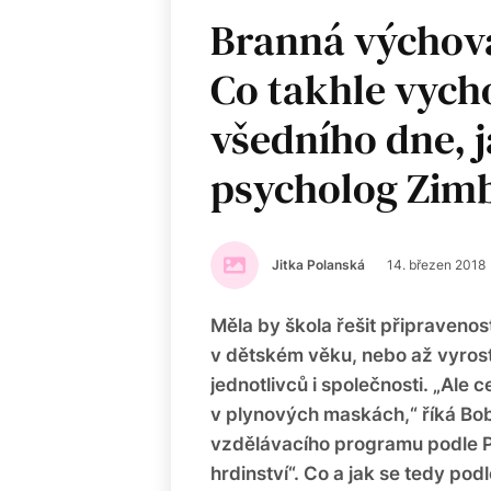
Branná výchova
Co takhle vyc
všedního dne, j
psycholog Zim
Jitka Polanská
14. březen 2018
Měla by škola řešit připraveno
v dětském věku, nebo až vyrost
jednotlivců i společnosti. „Ale
v plynových maskách,“ říká Bob 
vzdělávacího programu podle P
hrdinství“. Co a jak se tedy pod