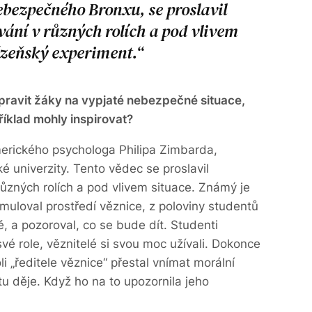
bezpečného Bronxu, se proslavil
ání v různých rolích a pod vlivem
ězeňský experiment.
ipravit žáky na vypjaté nebezpečné situace,
říklad mohly inspirovat?
merického psychologa Philipa Zimbarda,
é univerzity. Tento vědec se proslavil
ůzných rolích a pod vlivem situace. Známý je
uloval prostředí věznice, z poloviny studentů
ě, a pozoroval, co se bude dít. Studenti
své role, věznitelé si svou moc užívali. Dokonce
„ředitele věznice“ přestal vnímat morální
u děje. Když ho na to upozornila jeho