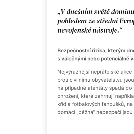
V dnešním světě dominuj
pohledem ze střední Evrop
nevojenské nástroje.
Bezpečnostní rizika, kterým dne
s válečnými nebo potenciálně v
Nejvýraznější nepřátelské akce
proti civilnímu obyvatelstvu js
na případné atentáty spadá do š
ohrožení, které zahrnují napříkla
křídla fotbalových fanoušků, n
domácí „běžná“ nebezpečí jsou