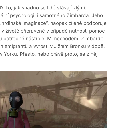
 To, jak snadno se lidé stávají zlými.
ální psychologii i samotného Zimbarda. Jeho
 „hrdinské imaginace“, naopak cíleně podporuje
y v životě připravené v případě nutnosti pomoci
mu potřebné nástroje. Mimochodem, Zimbardo
ch emigrantů a vyrostl v Jižním Bronxu v době,
w Yorku. Přesto, nebo právě proto, se z něj