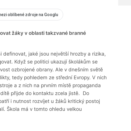
mezi oblíbené zdroje na Googlu
vovat žáky v oblasti takzvané branné
 definovat, jaké jsou největší hrozby a rizika,
vat. Když se politici ukazují školákům se
avost ozbrojené obrany. Ale v dnešním světě
likty, tedy pohledem ze střední Evropy. V nich
nástroje a z nich na prvním místě propaganda
dítě přijde do kontaktu zcela jistě. Do
ří i nutnost rozvíjet u žáků kritický postoj
alí. Škola má v tomto ohledu velkou