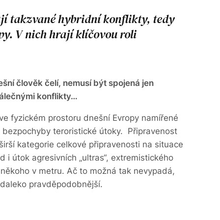
í takzvané hybridní konflikty, tedy
y. V nich hrají klíčovou roli
šní člověk čelí, nemusí být spojená jen
álečnými konflikty…
 ve fyzickém prostoru dnešní Evropy namířené
ou bezpochyby teroristické útoky. Připravenost
irší kategorie celkové připravenosti na situace
d i útok agresivních „ultras“, extremistického
a někoho v metru. Ač to možná tak nevypadá,
 daleko pravděpodobnější.