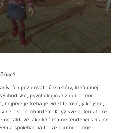
měřuje?
sivních pozorovatelů v aktéry, kteří umějí
 východisko, psychologické zhodnocení
, nejprve je třeba je vidět takové, jaké jsou,
ci v čele se Zimbardem. Když své automatické
eme fakt, že jako lidé máme tendenci spíš jen
davem a spoléhat na to, že akutní pomoc