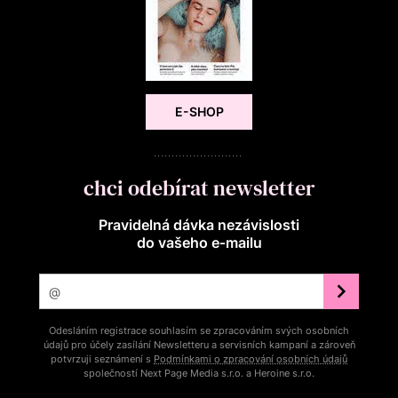
E-SHOP
chci odebírat newsletter
Pravidelná dávka nezávislosti
do vašeho e‑mailu
Odesláním registrace souhlasím se zpracováním svých osobních
údajů pro účely zasílání Newsletteru a servisních kampaní a zároveň
potvrzuji seznámení s
Podmínkami o zpracování osobních údajů
společností Next Page Media s.r.o. a Heroine s.r.o.