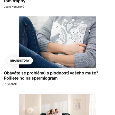
tom trapný
Lucie Kocurová
BRANDSTORY
Obáváte se problémů s plodností vašeho muže?
Pošlete ho na spermiogram
PR článek