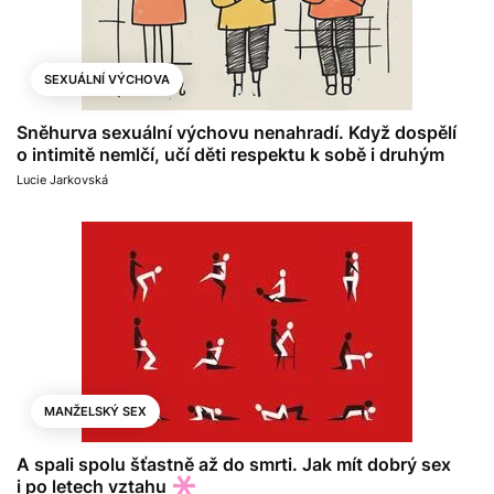
SEXUÁLNÍ VÝCHOVA
Sněhurva sexuální výchovu nenahradí. Když dospělí
o intimitě nemlčí, učí děti respektu k sobě i druhým
Lucie Jarkovská
MANŽELSKÝ SEX
A spali spolu šťastně až do smrti. Jak mít dobrý sex
i po letech vztahu