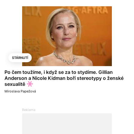
STÁRNUTÍ
Po čem toužíme, i když se za to stydíme. Gillian
Anderson a Nicole Kidman boří stereotypy o ženské
sexualitě
Miroslava Papežová