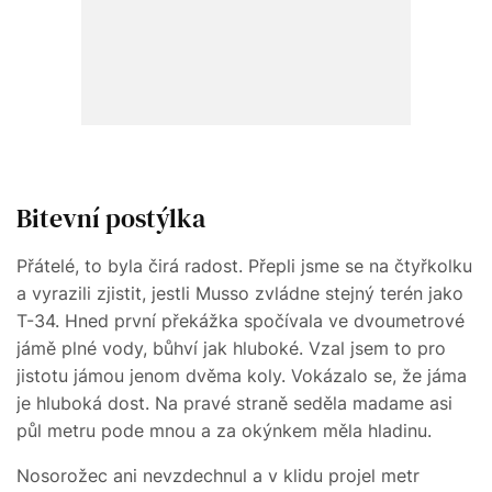
Bitevní postýlka
Přátelé, to byla čirá radost. Přepli jsme se na čtyřkolku
a vyrazili zjistit, jestli Musso zvládne stejný terén jako
T-34. Hned první překážka spočívala ve dvoumetrové
jámě plné vody, bůhví jak hluboké. Vzal jsem to pro
jistotu jámou jenom dvěma koly. Vokázalo se, že jáma
je hluboká dost. Na pravé straně seděla madame asi
půl metru pode mnou a za okýnkem měla hladinu.
Nosorožec ani nevzdechnul a v klidu projel metr