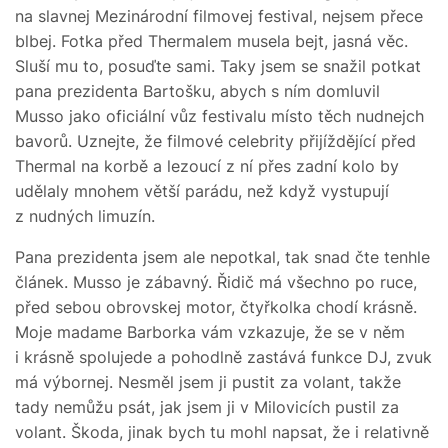
na slavnej Mezinárodní filmovej festival, nejsem přece
blbej. Fotka před Thermalem musela bejt, jasná věc.
Sluší mu to, posuďte sami. Taky jsem se snažil potkat
pana prezidenta Bartošku, abych s ním domluvil
Musso jako oficiální vůz festivalu místo těch nudnejch
bavorů. Uznejte, že filmové celebrity přijíždějící před
Thermal na korbě a lezoucí z ní přes zadní kolo by
udělaly mnohem větší parádu, než když vystupují
z nudných limuzín.
Pana prezidenta jsem ale nepotkal, tak snad čte tenhle
článek. Musso je zábavný. Řidič má všechno po ruce,
před sebou obrovskej motor, čtyřkolka chodí krásně.
Moje madame Barborka vám vzkazuje, že se v něm
i krásně spolujede a pohodlně zastává funkce DJ, zvuk
má výbornej. Nesměl jsem ji pustit za volant, takže
tady nemůžu psát, jak jsem ji v Milovicích pustil za
volant. Škoda, jinak bych tu mohl napsat, že i relativně