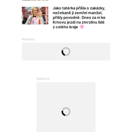
Jako tatérka přišla o zakázky,
nečekaně jí zemřel manžel,
přišly povodně. Dnes za ní ke
Krnovu jezdí na zmrzlinu lidé
z celého kraje