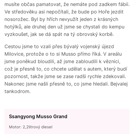
musíte občas pamatovat, že nemáte pod zadkem fábii.
Ve středověku asi nepočítali, že bude po Hoře jezdit
nosorožec. Byl by hřích nevyužít jeden z krásných
hotýlků, ale druhej den už jsme se chystali do kempu
vyzkoušet, jak se dá spát na tý obrovský korbě.
Cestou jsme to vzali přes bývalý vojenský újezd
Milovice, protože o to si Musso přímo říká. V areálu
jsme poněkud bloudili, až jsme zabloudili k věznici,
což je přesně to, co chcete udělat s autem, který budí
pozornost, takže jsme se zase radši rychle zdekovali.
Nakonec jsme našli přesně to, co jsme hledali. Bejvalej
tankodrom.
Ssangyong Musso Grand
Motor: 2,2litrový diesel