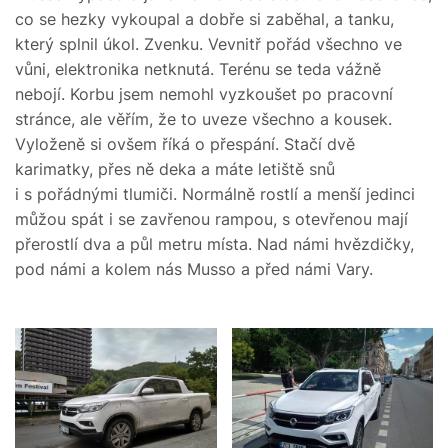
co se hezky vykoupal a dobře si zaběhal, a tanku,
který splnil úkol. Zvenku. Vevnitř pořád všechno ve
vůni, elektronika netknutá. Terénu se teda vážně
nebojí. Korbu jsem nemohl vyzkoušet po pracovní
stránce, ale věřím, že to uveze všechno a kousek.
Vyloženě si ovšem říká o přespání. Stačí dvě
karimatky, přes ně deka a máte letiště snů
i s pořádnými tlumiči. Normálně rostlí a menší jedinci
můžou spát i se zavřenou rampou, s otevřenou mají
přerostlí dva a půl metru místa. Nad námi hvězdičky,
pod námi a kolem nás Musso a před námi Vary.