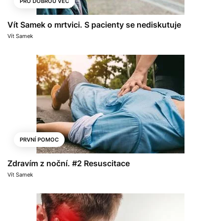
PRO DOBROU VĚC
Vít Samek o mrtvici. S pacienty se nediskutuje
Vít Samek
PRVNÍ POMOC
Zdravím z noční. #2 Resuscitace
Vít Samek