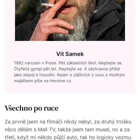
Vít Samek
1982 narozen v Praze. Pět základních škol. Neptejte se.
Čtyřletý gympl pět let. Neptejte se. K záchrance přišel
jako slepej k houslím. Nejen o zážitcích z vozu s modrým
majáčkem píše na Heroine.cz.
Všechno po ruce
Za prvně jsem na filmáči nikdy nebyl, za druhý trošku
něco dělám s Mall TV, takže jsem tam musel, no a za
třetí, když mi někdo půjčí auto, tak ho logicky vezmu