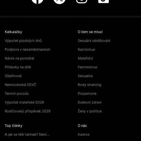
Kalkulačky
O čem se mluví
Výpočet plodných dnů
Sexuální obtěžování
Podpora v nezaměstnanosti
Narcismus
Nárok na porodné
Mateřství
Přídavky na dítě
Feminismus
Ošetřovné
Sexualita
Nemocenská OSVČ
Body shaming
Termín porodu
Polyamorie
Výpočet mateřské 2026
Duševní zdraví
Rodičovský příspěvek 2026
Ženy v politice
Top články
O nás
A jak se těší tatínek? Není…
Inzerce