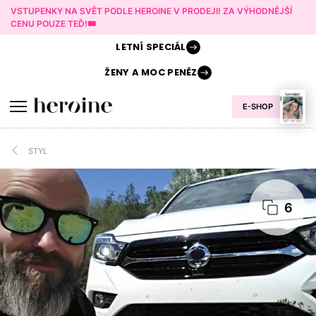
VSTUPENKY NA SVĚT PODLE HEROINE V PRODEJI! ZA VÝHODNĚJŠÍ
CENU POUZE TEĎ!🎟️
LETNÍ
SPECIÁL
ŽENY A
MOC PENĚZ
E-SHOP
STYL
6