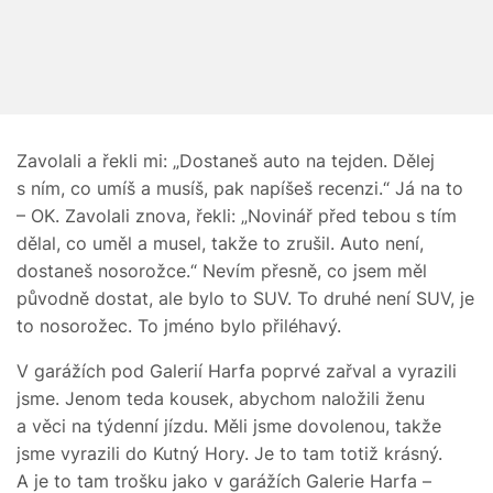
Zavolali a řekli mi: „Dostaneš auto na tejden. Dělej
s ním, co umíš a musíš, pak napíšeš recenzi.“ Já na to
– OK. Zavolali znova, řekli: „Novinář před tebou s tím
dělal, co uměl a musel, takže to zrušil. Auto není,
dostaneš nosorožce.“ Nevím přesně, co jsem měl
původně dostat, ale bylo to SUV. To druhé není SUV, je
to nosorožec. To jméno bylo přiléhavý.
V garážích pod Galerií Harfa poprvé zařval a vyrazili
jsme. Jenom teda kousek, abychom naložili ženu
a věci na týdenní jízdu. Měli jsme dovolenou, takže
jsme vyrazili do Kutný Hory. Je to tam totiž krásný.
A je to tam trošku jako v garážích Galerie Harfa –