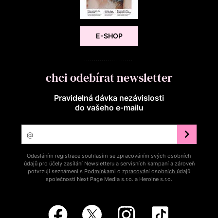
E-SHOP
chci odebírat newsletter
Pravidelná dávka nezávislosti
do vašeho e‑mailu
Odesláním registrace souhlasím se zpracováním svých osobních
údajů pro účely zasílání Newsletteru a servisních kampaní a zároveň
potvrzuji seznámení s
Podmínkami o zpracování osobních údajů
společností Next Page Media s.r.o. a Heroine s.r.o.