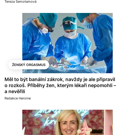
Tereza Semotamová
ŽENSKÝ ORGASMUS
Měl to být banální zákrok, navždy je ale připravil
o rozkoš. Příběhy žen, kterým lékaři nepomohli –
a nevěřili
Redakce Heroine