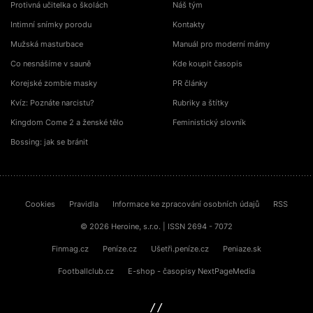
Protivná učitelka o školách
Náš tým
Intimní snímky porodu
Kontakty
Mužská masturbace
Manuál pro moderní mámy
Co nesnášíme v sauně
Kde koupit časopis
Korejské zombie masky
PR články
Kvíz: Poznáte narcistu?
Rubriky a štítky
Kingdom Come 2 a ženské tělo
Feministický slovník
Bossing: jak se bránit
Cookies
Pravidla
Informace ke zpracování osobních údajů
RSS
© 2026 Heroine, s.r.o. | ISSN 2694 - 7072
Finmag.cz
Peníze.cz
Ušetři.peníze.cz
Peniaze.sk
Footballclub.cz
E-shop - časopisy NextPageMedia
sinfin.digital