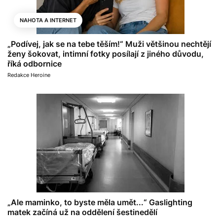
NAHOTA A INTERNET
„Podívej, jak se na tebe těším!“ Muži většinou nechtějí
ženy šokovat, intimní fotky posílají z jiného důvodu,
říká odbornice
Redakce Heroine
„Ale maminko, to byste měla umět...“ Gaslighting
matek začíná už na oddělení šestinedělí