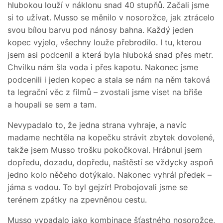
hlubokou louží v náklonu snad 40 stupňů. Začali jsme
si to užívat. Musso se měnilo v nosorožce, jak ztrácelo
svou bílou barvu pod nánosy bahna. Každý jeden
kopec vyjelo, všechny louže přebrodilo. I tu, kterou
jsem asi podcenil a která byla hluboká snad přes metr.
Chvilku nám šla voda i přes kapotu. Nakonec jsme
podcenili i jeden kopec a stala se nám na něm taková
ta legrační věc z filmů – zvostali jsme viset na břiše
a houpali se sem a tam.
Nevypadalo to, že jedna strana vyhraje, a navíc
madame nechtěla na kopečku strávit zbytek dovolené,
takže jsem Musso trošku pokočkoval. Hrábnul jsem
dopředu, dozadu, dopředu, naštěstí se vždycky aspoň
jedno kolo něčeho dotýkalo. Nakonec vyhrál předek –
jáma s vodou. To byl gejzír! Probojovali jsme se
terénem zpátky na zpevněnou cestu.
Musso vypadalo jako kombinace šťastného nosorožce,