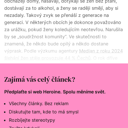
obcházejí domy, nasávají, dotýkají se žen bez ptaní,
dostávají za to alkohol, a ženy se raději smějí, aby si
nezadaly. Takový zvyk se přenáší z generace na
generaci. V některých obcích je dokonce považováno
za urážku, pokud ženy koledujícím neotevřou. Narušila
by se „soudržnost komunity“. Ve skutečnosti to
znamená, že někdo bude opilý a někdo dostane
výprask. Podle výzkumu agentury
Median z roku 2024
šlehání žen stále provozuje 44 % Čechů
. O rok dříve
nepřekvapivě
zjistili výzkumníci z agentury NMS
, že
pomlázku nemají rády čtyři pětiny Češek.
Zajímá vás celý článek?
Předplaťte si web Heroine. Spolu měníme svět.
Všechny články. Bez reklam
Diskutujte tam, kde to má smysl
Rozbíjejte stereotypy