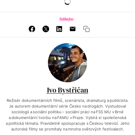
Sdílejte:
Ivo Bystřičan
Režisér dokumentárních filmů, scenárista, dramaturg a publicista.
Je autorem dokumentární série Česko na drogách. Vystudoval
sociologii a sociální politiku – sociální práci na FSS MU v Brně
a dokumentární tvorbu na FAMU v Praze. Vybírá si společenská
a politická témata. Pravidelně spolupracuje s Českou televizí. Jeho
autorské filmy se promítaly na mnoha světových festivalech.