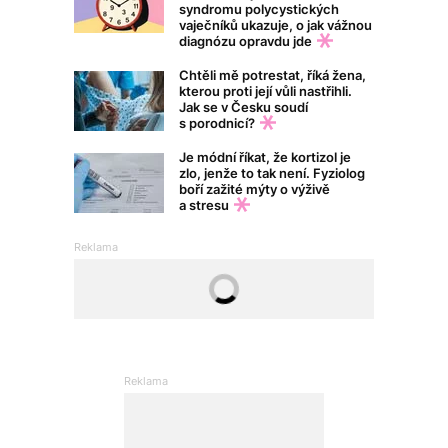
syndromu polycystických
vaječníků ukazuje, o jak vážnou
diagnózu opravdu jde
Chtěli mě potrestat, říká žena,
kterou proti její vůli nastřihli.
Jak se v Česku soudí
s porodnicí?
Je módní říkat, že kortizol je
zlo, jenže to tak není. Fyziolog
boří zažité mýty o výživě
a stresu