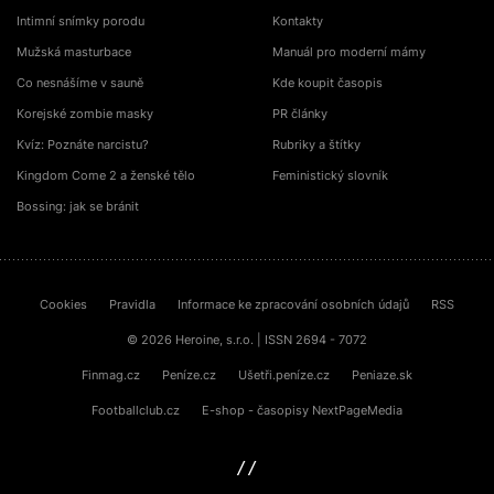
Intimní snímky porodu
Kontakty
Mužská masturbace
Manuál pro moderní mámy
Co nesnášíme v sauně
Kde koupit časopis
Korejské zombie masky
PR články
Kvíz: Poznáte narcistu?
Rubriky a štítky
Kingdom Come 2 a ženské tělo
Feministický slovník
Bossing: jak se bránit
Cookies
Pravidla
Informace ke zpracování osobních údajů
RSS
© 2026 Heroine, s.r.o. | ISSN 2694 - 7072
Finmag.cz
Peníze.cz
Ušetři.peníze.cz
Peniaze.sk
Footballclub.cz
E-shop - časopisy NextPageMedia
sinfin.digital