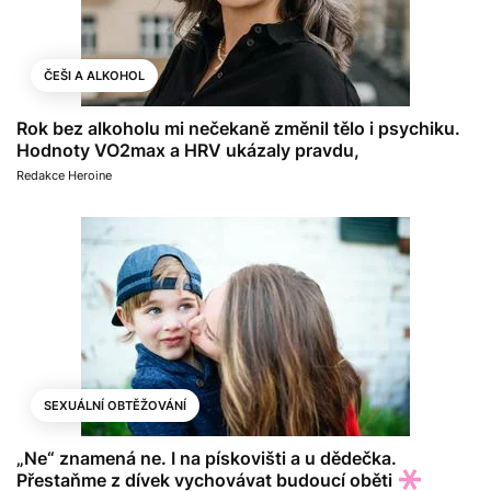
ČEŠI A ALKOHOL
Rok bez alkoholu mi nečekaně změnil tělo i psychiku.
Hodnoty VO2max a HRV ukázaly pravdu,
Redakce Heroine
SEXUÁLNÍ OBTĚŽOVÁNÍ
„Ne“ znamená ne. I na pískovišti a u dědečka.
Přestaňme z dívek vychovávat budoucí oběti