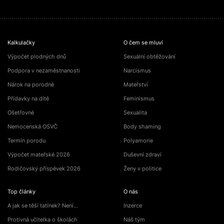
Kalkulačky
O čem se mluví
Výpočet plodných dnů
Sexuální obtěžování
Podpora v nezaměstnanosti
Narcismus
Nárok na porodné
Mateřství
Přídavky na dítě
Feminismus
Ošetřovné
Sexualita
Nemocenská OSVČ
Body shaming
Termín porodu
Polyamorie
Výpočet mateřské 2026
Duševní zdraví
Rodičovský příspěvek 2026
Ženy v politice
Top články
O nás
A jak se těší tatínek? Není…
Inzerce
Protivná učitelka o školách
Náš tým