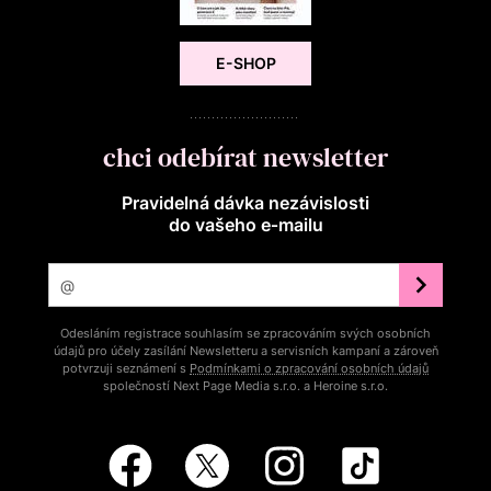
E-SHOP
chci odebírat newsletter
Pravidelná dávka nezávislosti
do vašeho e‑mailu
Odesláním registrace souhlasím se zpracováním svých osobních
údajů pro účely zasílání Newsletteru a servisních kampaní a zároveň
potvrzuji seznámení s
Podmínkami o zpracování osobních údajů
společností Next Page Media s.r.o. a Heroine s.r.o.