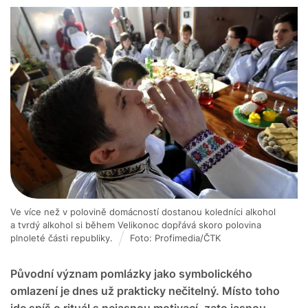
Ve více než v polovině domácností dostanou koledníci alkohol
a tvrdý alkohol si během Velikonoc dopřává skoro polovina
plnoleté části republiky.
Foto: Profimedia/ČTK
Původní význam pomlázky jako symbolického
omlazení je dnes už prakticky nečitelný. Místo toho
jde spíš o rituál s nejasnou motivací, zato jasnou