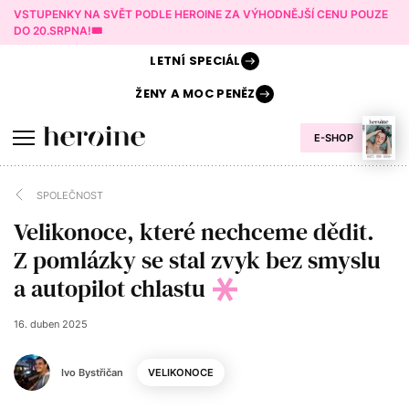
VSTUPENKY NA SVĚT PODLE HEROINE ZA VÝHODNĚJŠÍ CENU POUZE
DO 20.SRPNA!🎟️
LETNÍ
SPECIÁL
ŽENY A
MOC PENĚZ
E-SHOP
SPOLEČNOST
Velikonoce, které nechceme dědit.
Z pomlázky se stal zvyk bez smyslu
a autopilot chlastu
16. duben 2025
Ivo Bystřičan
VELIKONOCE