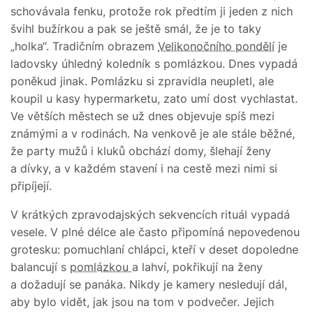
schovávala fenku, protože rok předtím ji jeden z nich
švihl bužírkou a pak se ještě smál, že je to taky
„holka“. Tradičním obrazem
Velikonočního pondělí
je
ladovsky úhledný koledník s pomlázkou. Dnes vypadá
poněkud jinak. Pomlázku si zpravidla neupletl, ale
koupil u kasy hypermarketu, zato umí dost vychlastat.
Ve větších městech se už dnes objevuje spíš mezi
známými a v rodinách. Na venkově je ale stále běžné,
že party mužů i kluků obchází domy, šlehají ženy
a dívky, a v každém stavení i na cestě mezi nimi si
připíjejí.
V krátkých zpravodajských sekvencích rituál vypadá
vesele. V plné délce ale často připomíná nepovedenou
grotesku: pomuchlaní chlápci, kteří v deset dopoledne
balancují s
pomlázkou
a lahví, pokřikují na ženy
a dožadují se panáka. Nikdy je kamery nesledují dál,
aby bylo vidět, jak jsou na tom v podvečer. Jejich