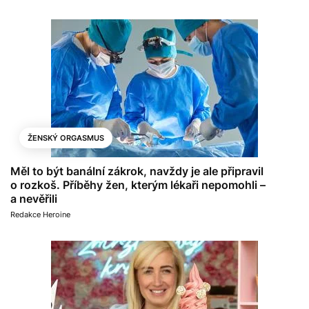
ŽENSKÝ ORGASMUS
Měl to být banální zákrok, navždy je ale připravil
o rozkoš. Příběhy žen, kterým lékaři nepomohli –
a nevěřili
Redakce Heroine