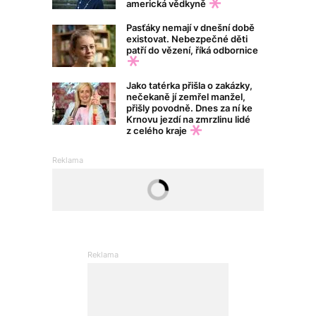
americká vědkyně
Pasťáky nemají v dnešní době
existovat. Nebezpečné děti
patří do vězení, říká odbornice
Jako tatérka přišla o zakázky,
nečekaně jí zemřel manžel,
přišly povodně. Dnes za ní ke
Krnovu jezdí na zmrzlinu lidé
z celého kraje