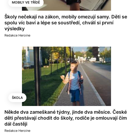
MOBILY VE TŘÍDĚ
Školy nečekají na zákon, mobily omezují samy. Děti se
spolu víc baví a lépe se soustředí, chválí si první
výsledky
Redakce Heroine
ŠKOLA
Někde dva zameškané týdny, jinde dva měsíce. České
děti přestávají chodit do školy, rodiče je omlouvají čím
dál častěji
Redakce Heroine