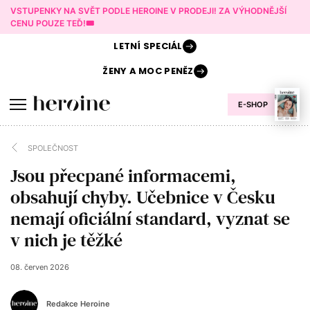
VSTUPENKY NA SVĚT PODLE HEROINE V PRODEJI! ZA VÝHODNĚJŠÍ
CENU POUZE TEĎ!🎟️
LETNÍ
SPECIÁL
ŽENY A
MOC PENĚZ
E-SHOP
SPOLEČNOST
Jsou přecpané informacemi,
obsahují chyby. Učebnice v Česku
nemají oficiální standard, vyznat se
v nich je těžké
08. červen 2026
Redakce Heroine