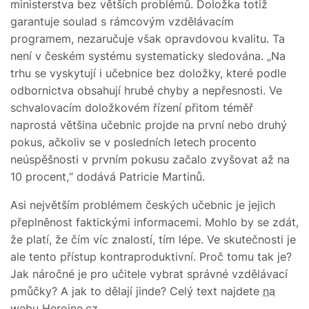
ministerstva bez větších problémů. Doložka totiž
garantuje soulad s rámcovým vzdělávacím
programem, nezaručuje však opravdovou kvalitu. Ta
není v českém systému systematicky sledována. „Na
trhu se vyskytují i učebnice bez doložky, které podle
odbornictva obsahují hrubé chyby a nepřesnosti. Ve
schvalovacím doložkovém řízení přitom téměř
naprostá většina učebnic projde na první nebo druhý
pokus, ačkoliv se v posledních letech procento
neúspěšnosti v prvním pokusu začalo zvyšovat až na
10 procent,“ dodává Patricie Martinů.
Asi největším problémem českých učebnic je jejich
přeplněnost faktickými informacemi. Mohlo by se zdát,
že platí, že čím víc znalostí, tím lépe. Ve skutečnosti je
ale tento přístup kontraproduktivní. Proč tomu tak je?
Jak náročné je pro učitele vybrat správné vzdělávací
pmůčky? A jak to dělají jinde? Celý text najdete
na
webu Heroine.cz
.