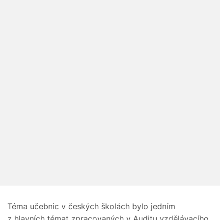
Téma učebnic v českých školách bylo jedním
z hlavních témat zpracovaných v
Auditu vzdělávacího