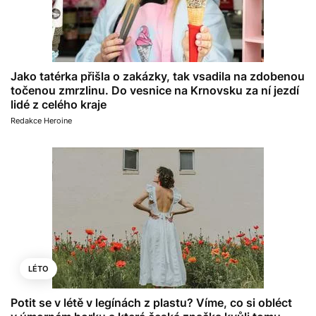
Jako tatérka přišla o zakázky, tak vsadila na zdobenou
točenou zmrzlinu. Do vesnice na Krnovsku za ní jezdí
lidé z celého kraje
Redakce Heroine
LÉTO
Potit se v létě v legínách z plastu? Víme, co si obléct