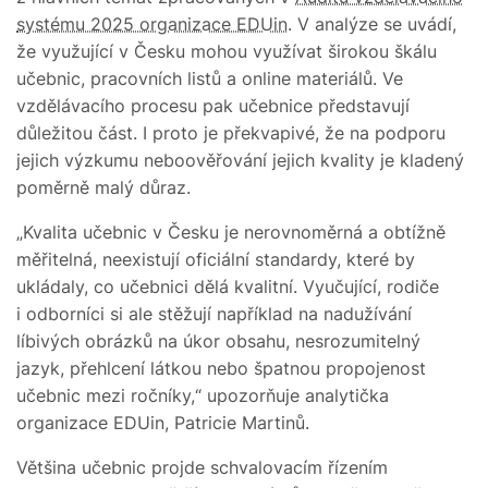
systému 2025 organizace EDUin
. V analýze se uvádí,
že využující v Česku mohou využívat širokou škálu
učebnic, pracovních listů a online materiálů. Ve
vzdělávacího procesu pak učebnice představují
důležitou část. I proto je překvapivé, že na podporu
jejich výzkumu neboověřování jejich kvality je kladený
poměrně malý důraz.
„Kvalita učebnic v Česku je nerovnoměrná a obtížně
měřitelná, neexistují oficiální standardy, které by
ukládaly, co učebnici dělá kvalitní. Vyučující, rodiče
i odborníci si ale stěžují například na nadužívání
líbivých obrázků na úkor obsahu, nesrozumitelný
jazyk, přehlcení látkou nebo špatnou propojenost
učebnic mezi ročníky,“ upozorňuje analytička
organizace EDUin, Patricie Martinů.
Většina učebnic projde schvalovacím řízením