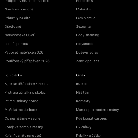
Podpora v nezaměstnanosti
Narcismus
Nárok na porodné
Mateřství
Přídavky na dítě
Feminismus
Ošetřovné
Sexualita
Nemocenská OSVČ
Body shaming
Termín porodu
Polyamorie
Výpočet mateřské 2026
Duševní zdraví
Rodičovský příspěvek 2026
Ženy v politice
Top články
O nás
A jak se těší tatínek? Není…
Inzerce
Protivná učitelka o školách
Náš tým
Intimní snímky porodu
Kontakty
Mužská masturbace
Manuál pro moderní mámy
Co nesnášíme v sauně
Kde koupit časopis
Korejské zombie masky
PR články
Kvíz: Poznáte narcistu?
Rubriky a štítky