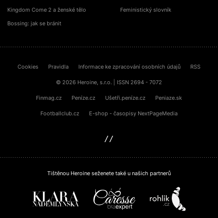
Kingdom Come 2 a ženské tělo
Feministický slovník
Bossing: jak se bránit
Cookies
Pravidla
Informace ke zpracování osobních údajů
RSS
© 2026 Heroine, s.r.o. | ISSN 2694 - 7072
Finmag.cz
Peníze.cz
Ušetři.peníze.cz
Peniaze.sk
Footballclub.cz
E-shop - časopisy NextPageMedia
sinfin.digital
Tištěnou Heroine seženete také u našich partnerů