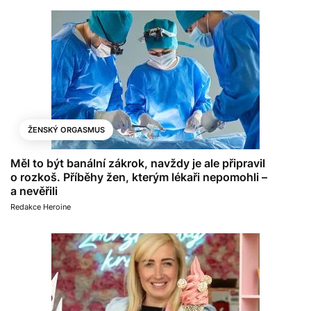
ŽENSKÝ ORGASMUS
Měl to být banální zákrok, navždy je ale připravil
o rozkoš. Příběhy žen, kterým lékaři nepomohli –
a nevěřili
Redakce Heroine