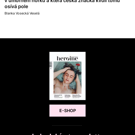
v úmorném horku a která česká značka kvůli tomu
osívá pole
Blanka Vosecká Veselá
E-SHOP