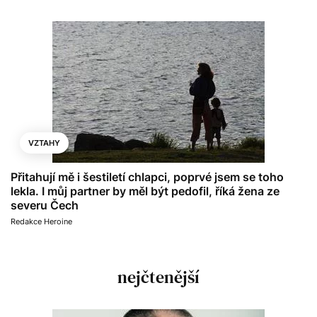
VZTAHY
Přitahují mě i šestiletí chlapci, poprvé jsem se toho
lekla. I můj partner by měl být pedofil, říká žena ze
severu Čech
Redakce Heroine
nejčtenější