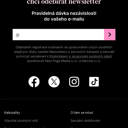
chci odebírat newsletter
Pravidelná dávka nezávislosti
do vašeho e‑mailu
Odesláním registrace souhlasím se zpracováním svých osobních
údajů pro účely zasílání Newsletteru a servisních kampaní a zároveň
potvrzuji seznámení s
Podmínkami o zpracování osobních údajů
společností Next Page Media s.r.o. a Heroine s.r.o.
Kalkulačky
O čem se mluví
Výpočet plodných dnů
Sexuální obtěžování