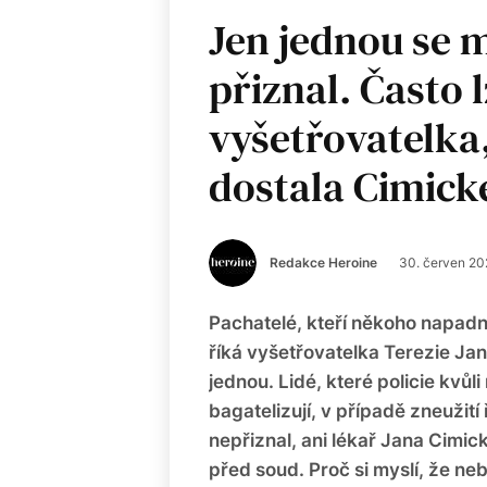
Jen jednou se mi
přiznal. Často 
vyšetřovatelka
dostala Cimick
Redakce Heroine
30. červen 20
Pachatelé, kteří někoho napadno
říká vyšetřovatelka Terezie Janík
jednou. Lidé, které policie kvůl
bagatelizují, v případě zneužití 
nepřiznal, ani lékař Jana Cimic
před soud. Proč si myslí, že neb