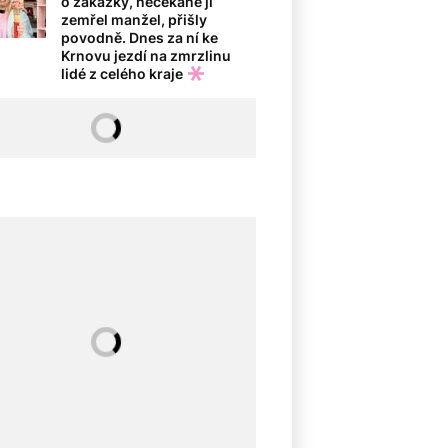
o zakázky, nečekaně jí
zemřel manžel, přišly
povodně. Dnes za ní ke
Krnovu jezdí na zmrzlinu
lidé z celého kraje