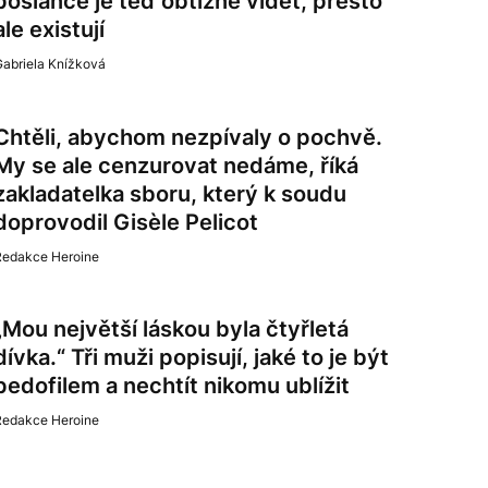
poslance je teď obtížné vidět, přesto
ale existují
Gabriela Knížková
Chtěli, abychom nezpívaly o pochvě.
My se ale cenzurovat nedáme, říká
zakladatelka sboru, který k soudu
doprovodil Gisèle Pelicot
Redakce Heroine
„Mou největší láskou byla čtyřletá
dívka.“ Tři muži popisují, jaké to je být
pedofilem a nechtít nikomu ublížit
Redakce Heroine