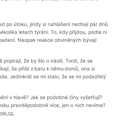
ed po útoku, jindy si nahlášení nechají pár dnů
několika letech týrání. To, kdy přijdou, podle ní
padení. Naopak reakce obviněných bývají
 popírají, že by šlo o násilí. Tvrdí, že se
ají, že přišli z baru k němu domů, ona si
a. Jedinkrát se mi stalo, že se mi podezřelý
ění v hlavě? Jak se podobné činy vyšetřují?
Česku pravděpodobně více, jen o nich nevíme?
ne.cz.