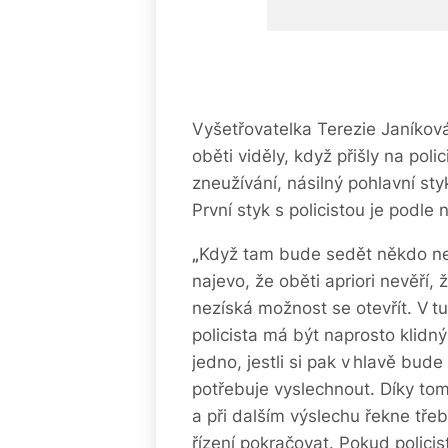
Vyšetřovatelka Terezie Janíková
oběti viděly, když přišly na polic
zneužívání, násilný pohlavní s
První styk s policistou je podle
„
Když tam bude sedět někdo ne
najevo, že oběti apriori nevěří,
nezíská možnost se otevřít. V tu
policista má být naprosto klidný
jedno, jestli si pak v hlavě bud
potřebuje vyslechnout. Díky to
a při dalším výslechu řekne třeb
řízení pokračovat. Pokud policis