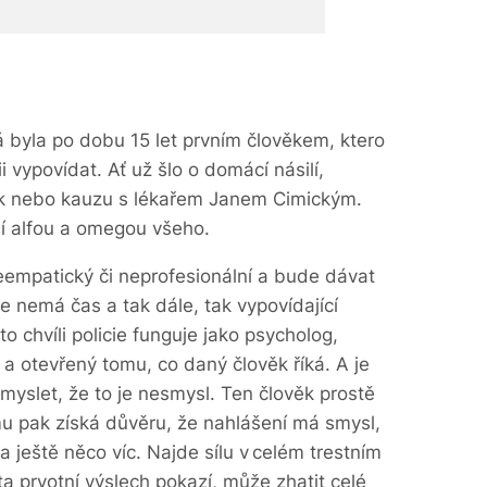
 byla po dobu 15 let prvním člověkem, ktero
ii vypovídat. Ať už šlo o domácí násilí,
tyk nebo kauzu s lékařem Janem Cimickým.
 ní alfou a omegou všeho.
empatický či neprofesionální a bude dávat
 že nemá čas a tak dále, tak vypovídající
to chvíli policie funguje jako psycholog,
 a otevřený tomu, co daný člověk říká. A je
e myslet, že to je nesmysl. Ten člověk prostě
mu pak získá důvěru, že nahlášení má smysl,
a ještě něco víc. Najde sílu v celém trestním
ta prvotní výslech pokazí, může zhatit celé