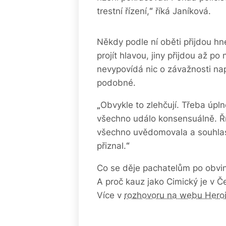
trestní řízení,
“
říká Janíková.
Někdy podle ní oběti přijdou hn
projít hlavou, jiny přijdou až po 
nevypovídá nic o závažnosti na
podobné.
„
Obvykle to zlehčují. Třeba úplně
všechno událo konsensuálně. Řík
všechno uvědomovala a souhlasil
přiznal.
“
Co se děje pachatelům po obvin
A proč kauz jako Cimický je v 
Více v
rozhovoru na webu Heroi