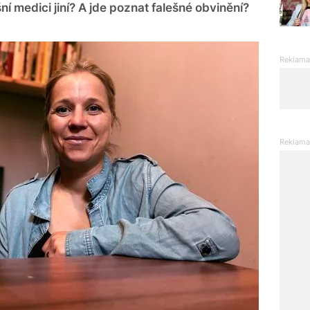
í medici jiní? A jde poznat falešné obvinění?