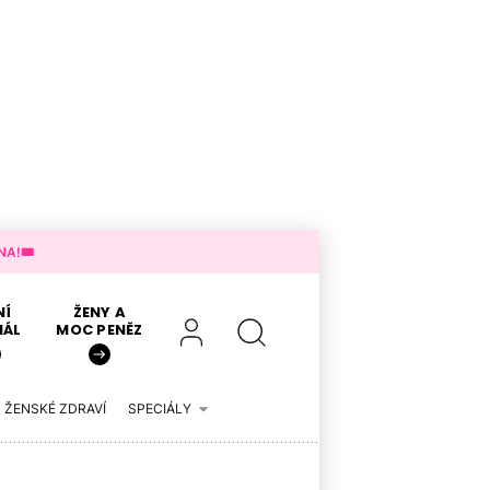
A!🎟️
NÍ
ŽENY A
IÁL
MOC PENĚZ
ŽENSKÉ ZDRAVÍ
SPECIÁLY