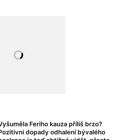
Vyšuměla Feriho kauza příliš brzo?
Pozitivní dopady odhalení bývalého