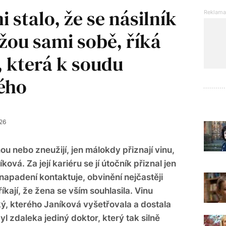
 stalo, že se násilník
lžou sami sobě, říká
, která k soudu
ého
26
u nebo zneužijí, jen málokdy přiznají vinu,
ová. Za její kariéru se jí útočník přiznal jen
i napadení kontaktuje, obvinění nejčastěji
říkají, že žena se vším souhlasila. Vinu
ký, kterého Janíková vyšetřovala a dostala
yl zdaleka jediný doktor, který tak silně