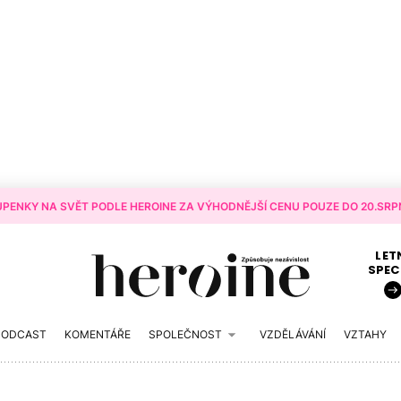
PENKY NA SVĚT PODLE HEROINE ZA VÝHODNĚJŠÍ CENU POUZE DO 20.SRPN
LET
SPEC
PODCAST
KOMENTÁŘE
SPOLEČNOST
VZDĚLÁVÁNÍ
VZTAHY