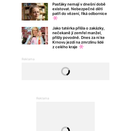
Pasťáky nemají v dnešní době
existovat. Nebezpečné děti
patří do vězení, říká odbornice
Jako tatérka přišla o zakázky,
nečekaně jí zemřel manžel,
přišly povodně. Dnes za ní ke
Krnovu jezdí na zmrzlinu lidé
z celého kraje