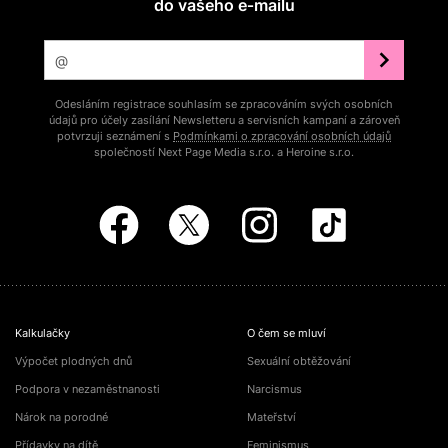
do vašeho e‑mailu
Odesláním registrace souhlasím se zpracováním svých osobních
údajů pro účely zasílání Newsletteru a servisních kampaní a zároveň
potvrzuji seznámení s
Podmínkami o zpracování osobních údajů
společností Next Page Media s.r.o. a Heroine s.r.o.
Kalkulačky
O čem se mluví
Výpočet plodných dnů
Sexuální obtěžování
Podpora v nezaměstnanosti
Narcismus
Nárok na porodné
Mateřství
Přídavky na dítě
Feminismus