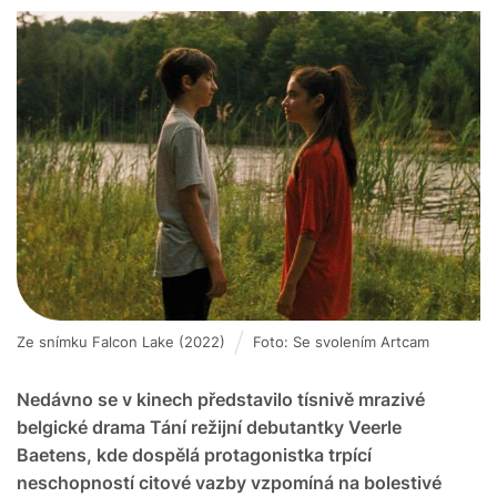
Ze snímku Falcon Lake (2022)
Foto: Se svolením Artcam
Nedávno se v kinech představilo tísnivě mrazivé
belgické drama Tání režijní debutantky Veerle
Baetens, kde dospělá protagonistka trpící
neschopností citové vazby vzpomíná na bolestivé