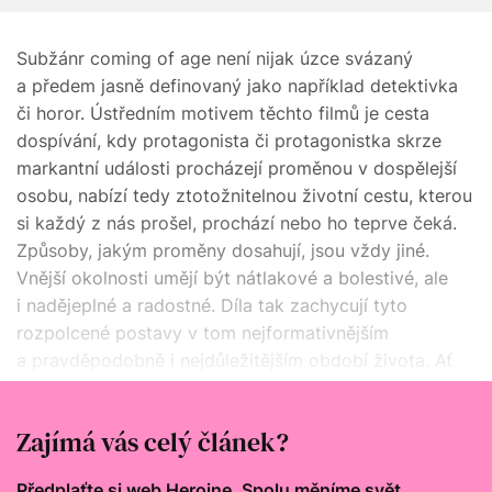
Subžánr coming of age není nijak úzce svázaný
a předem jasně definovaný jako například detektivka
či horor. Ústředním motivem těchto filmů je cesta
dospívání, kdy protagonista či protagonistka skrze
markantní události procházejí proměnou v dospělejší
osobu, nabízí tedy ztotožnitelnou životní cestu, kterou
si každý z nás prošel, prochází nebo ho teprve čeká.
Způsoby, jakým proměny dosahují, jsou vždy jiné.
Vnější okolnosti umějí být nátlakové a bolestivé, ale
i nadějeplné a radostné. Díla tak zachycují tyto
rozpolcené postavy v tom nejformativnějším
a pravděpodobně i nejdůležitějším období života. Ať
už se z dítěte stává teenager, z teenagera dospělý,
nebo z lehkomyslného dospělého svědomitější.
Zajímá vás celý článek?
Předplaťte si web Heroine. Spolu měníme svět.