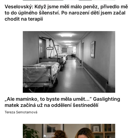
Veselovský: Když jsme měli málo peněz, přivedlo mě
to do úplného šílenství. Po narození dětí jsem začal
chodit na terapii
„Ale maminko, to byste měla umět...“ Gaslighting
matek začíná už na oddělení šestinedělí
Tereza Semotamová