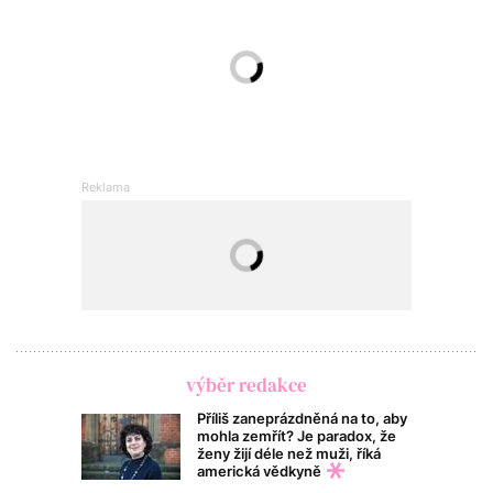
výběr redakce
Příliš zaneprázdněná na to, aby
mohla zemřít? Je paradox, že
ženy žijí déle než muži, říká
americká vědkyně