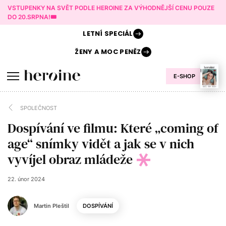
VSTUPENKY NA SVĚT PODLE HEROINE ZA VÝHODNĚJŠÍ CENU POUZE
DO 20.SRPNA!🎟️
LETNÍ
SPECIÁL
ŽENY A
MOC PENĚZ
E-SHOP
SPOLEČNOST
Dospívání ve filmu: Které „coming of
age“ snímky vidět a jak se v nich
vyvíjel obraz mládeže
22. únor 2024
Martin Pleštil
DOSPÍVÁNÍ