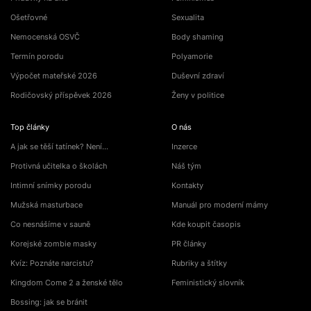
Ošetřovné
Sexualita
Nemocenská OSVČ
Body shaming
Termín porodu
Polyamorie
Výpočet mateřské 2026
Duševní zdraví
Rodičovský příspěvek 2026
Ženy v politice
Top články
O nás
A jak se těší tatínek? Není…
Inzerce
Protivná učitelka o školách
Náš tým
Intimní snímky porodu
Kontakty
Mužská masturbace
Manuál pro moderní mámy
Co nesnášíme v sauně
Kde koupit časopis
Korejské zombie masky
PR články
Kvíz: Poznáte narcistu?
Rubriky a štítky
Kingdom Come 2 a ženské tělo
Feministický slovník
Bossing: jak se bránit