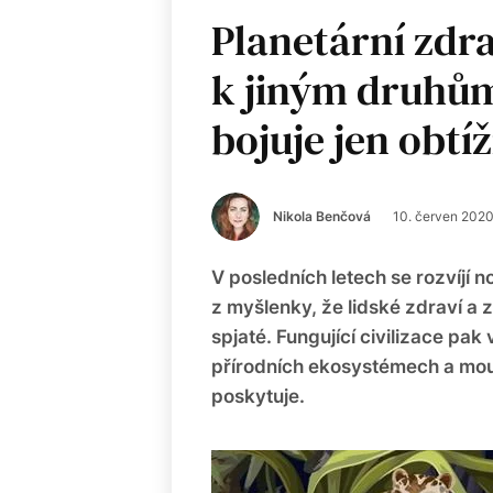
Planetární zdra
k jiným druhům 
bojuje jen obtí
Nikola Benčová
10. červen 202
V posledních letech se rozvíjí 
z myšlenky, že lidské zdraví a z
spjaté. Fungující civilizace pak 
přírodních ekosystémech a mou
poskytuje.