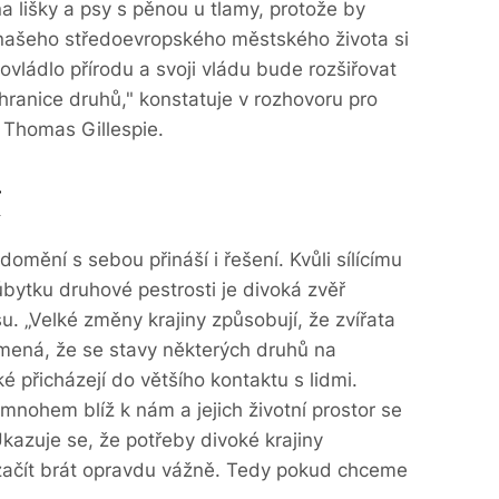
a lišky a psy s pěnou u tlamy, protože by
h našeho středoevropského městského života si
ovládlo přírodu a svoji vládu bude rozšiřovat
 hranice druhů," konstatuje v rozhovoru pro
 Thomas Gillespie.
í
domění s sebou přináší i řešení. Kvůli sílícímu
úbytku druhové pestrosti je divoká zvěř
u. „Velké změny krajiny způsobují, že zvířata
amená, že se stavy některých druhů na
 přicházejí do většího kontaktu s lidmi.
í mnohem blíž k nám a jejich životní prostor se
Ukazuje se, že potřeby divoké krajiny
ačít brát opravdu vážně. Tedy pokud chceme