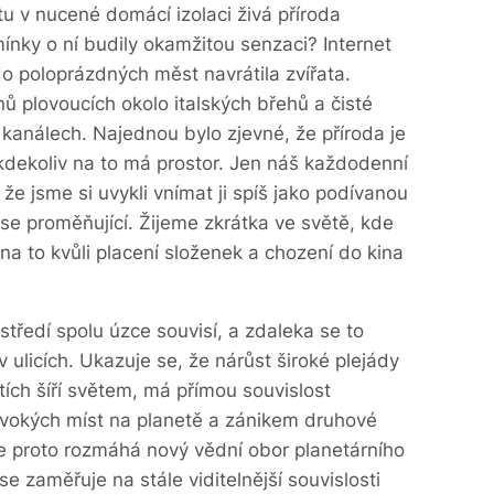
tu v nucené domácí izolaci živá příroda
nky o ní budily okamžitou senzaci? Internet
 do poloprázdných měst navrátila zvířata.
ínů plovoucích okolo italských břehů a čisté
kanálech. Najednou bylo zjevné, že příroda je
, kdekoliv na to má prostor. Jen náš každodenní
 že jsme si uvykli vnímat ji spíš jako podívanou
se proměňující. Žijeme zkrátka ve světě, kde
na to kvůli placení složenek a chození do kina
středí spolu úzce souvisí, a zdaleka se to
 ulicích. Ukazuje se, že nárůst široké plejády
etích šíří světem, má přímou souvislost
ivokých míst na planetě a zánikem druhové
se proto rozmáhá nový vědní obor planetárního
 se zaměřuje na stále viditelnější souvislosti