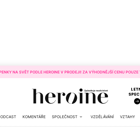
ENKY NA SVĚT PODLE HEROINE V PRODEJI! ZA VÝHODNĚJŠÍ CENU POUZE T
LET
SPEC
PODCAST
KOMENTÁŘE
SPOLEČNOST
VZDĚLÁVÁNÍ
VZTAHY