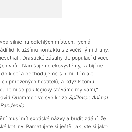
vba silnic na odlehlých místech, rychlá
ádí lidi k užšímu kontaktu s živočišnými druhy,
nesetkali. Drastické zásahy do populací divoce
ových virů. „Narušujeme ekosystémy, zabíjíme
 do klecí a obchodujeme s nimi. Tím ale
ich přirozených hostitelů, a když k tomu
le. Těmi se pak logicky stáváme my sami,”
 David Quammen ve své knize
Spillover: Animal
n Pandemic
.
ní musí mít exotické názvy a budit zdání, že
 kotliny. Pamatujete si ještě, jak jste si jako