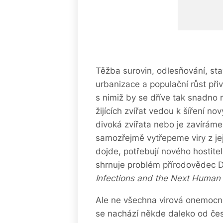
Těžba surovin, odlesňování, sta
urbanizace a populační růst přiv
s nimiž by se dříve tak snadno 
žijících zvířat vedou k šíření n
divoká zvířata nebo je zavíráme
samozřejmě vytřepeme viry z jej
dojde, potřebují nového hostite
shrnuje problém přírodovědec
Infections and the Next Huma
Ale ne všechna virová onemocně
se nachází někde daleko od české