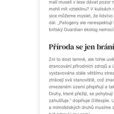
malí museli v lese dávat pozor n
mohli mít vzteklinu? V kulisác
sice můžeme myslet, že lidstvo 
dál. „Patogeny ale nerespektují
britský Guardian ekolog nemocí
Příroda se jen brán
Zní to dost temně, ale tohle uvě
drancování přírodních zdrojů a 
vystavována stále většímu stres
ztrácejí svá stanoviště, což zn
omezeném území přeplňují a také
Druhy, které přežijí, se pohybuj
zahušťuje.” doplňuje Gillespie. 
a mimolidských druhů musíme z