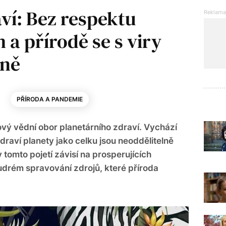
ví: Bez respektu
a přírodě se s viry
žně
0
PŘÍRODA A PANDEMIE
nový vědní obor planetárního zdraví. Vychází
draví planety jako celku jsou neoddělitelně
v tomto pojetí závisí na prosperujících
drém spravování zdrojů, které příroda