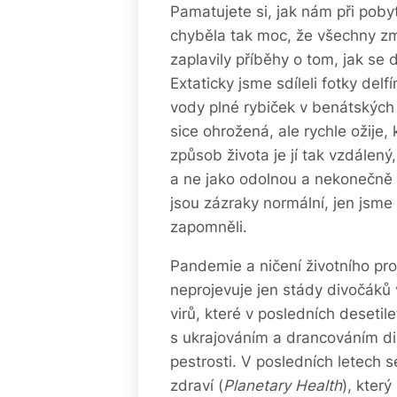
Pamatujete si, jak nám při poby
chyběla tak moc, že všechny zmí
zaplavily příběhy o tom, jak se
Extaticky jsme sdíleli fotky delf
vody plné rybiček v benátských 
sice ohrožená, ale rychle ožije
způsob života je jí tak vzdálený,
a ne jako odolnou a nekonečně 
jsou zázraky normální, jen jsme 
zapomněli.
Pandemie a ničení životního pro
neprojevuje jen stády divočáků v
virů, které v posledních desetil
s ukrajováním a drancováním d
pestrosti. V posledních letech 
zdraví (
Planetary Health
), který