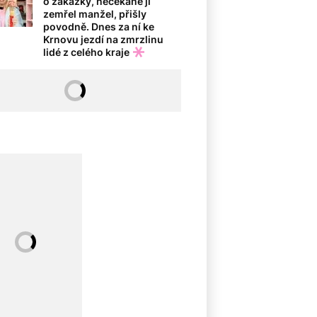
o zakázky, nečekaně jí
zemřel manžel, přišly
povodně. Dnes za ní ke
Krnovu jezdí na zmrzlinu
lidé z celého kraje