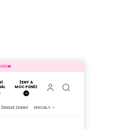
EĎ!🎟️
NÍ
ŽENY A
IÁL
MOC PENĚZ
ŽENSKÉ ZDRAVÍ
SPECIÁLY