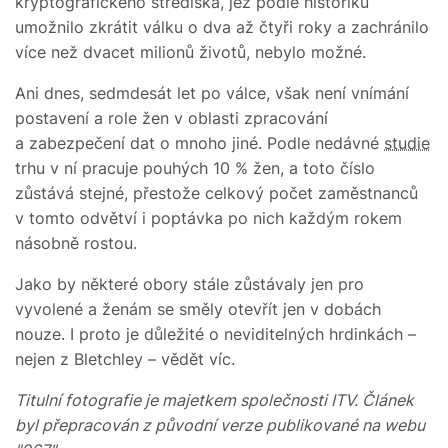
kryptografického střediska, jež podle historiků
umožnilo zkrátit válku o dva až čtyři roky a zachránilo
více než dvacet milionů životů, nebylo možné.
Ani dnes, sedmdesát let po válce, však není vnímání
postavení a role žen v oblasti zpracování
a zabezpečení dat o mnoho jiné. Podle nedávné
studie
trhu v ní pracuje pouhých 10 % žen, a toto číslo
zůstává stejné, přestože celkový počet zaměstnanců
v tomto odvětví i poptávka po nich každým rokem
násobně rostou.
Jako by některé obory stále zůstávaly jen pro
vyvolené a ženám se směly otevřít jen v dobách
nouze. I proto je důležité o neviditelných hrdinkách –
nejen z Bletchley – vědět víc.
Titulní fotografie je majetkem společnosti ITV. Článek
byl přepracován z původní verze publikované na webu