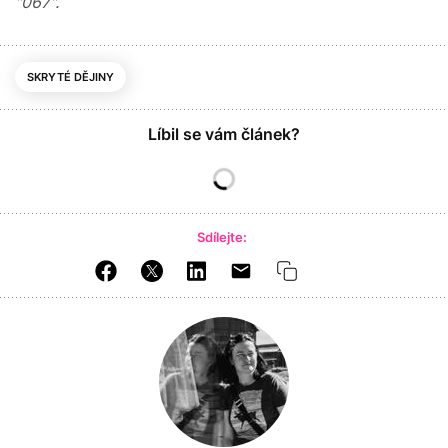
"067".
SKRYTÉ DĚJINY
Líbil se vám článek?
Sdílejte: