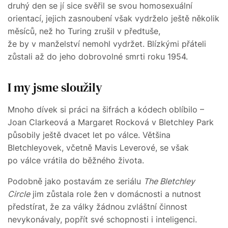
druhý den se jí sice svěřil se svou homosexuální
orientací, jejich zasnoubení však vydrželo ještě několik
měsíců, než ho Turing zrušil v předtuše,
že by v manželství nemohl vydržet. Blízkými přáteli
zůstali až do jeho dobrovolné smrti roku 1954.
I my jsme sloužily
Mnoho dívek si práci na šifrách a kódech oblíbilo –
Joan Clarkeová a Margaret Rocková v Bletchley Park
působily ještě dvacet let po válce. Většina
Bletchleyovek, včetně Mavis Leverové, se však
po válce vrátila do běžného života.
Podobně jako postavám ze seriálu
The Bletchley
Circle
jim zůstala role žen v domácnosti a nutnost
předstírat, že za války žádnou zvláštní činnost
nevykonávaly, popřít své schopnosti i inteligenci.