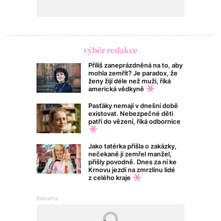
výběr redakce
Příliš zaneprázdněná na to, aby
mohla zemřít? Je paradox, že
ženy žijí déle než muži, říká
americká vědkyně
Pasťáky nemají v dnešní době
existovat. Nebezpečné děti
patří do vězení, říká odbornice
Jako tatérka přišla o zakázky,
nečekaně jí zemřel manžel,
přišly povodně. Dnes za ní ke
Krnovu jezdí na zmrzlinu lidé
z celého kraje