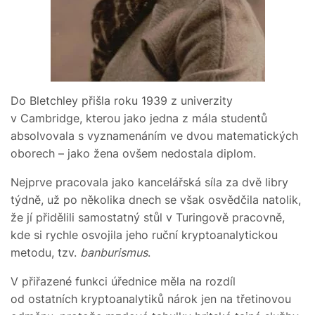
Do Bletchley přišla roku 1939 z univerzity
v Cambridge, kterou jako jedna z mála studentů
absolvovala s vyznamenáním ve dvou matematických
oborech – jako žena ovšem nedostala diplom.
Nejprve pracovala jako kancelářská síla za dvě libry
týdně, už po několika dnech se však osvědčila natolik,
že jí přidělili samostatný stůl v Turingově pracovně,
kde si rychle osvojila jeho ruční kryptoanalytickou
metodu, tzv.
banburismus
.
V přiřazené funkci úřednice měla na rozdíl
od ostatních kryptoanalytiků nárok jen na třetinovou