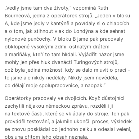
„Vedly jsme tam dva životy,“ vzpomíná Ruth
Bourneová, jedna z operátorek strojů. „Jeden v bloku
A, kde jsme jedly v kantýně a povídaly si o chlapcích
a o tom, jak stihnout vlak do Londýna a kde sehnat
nylonové punčochy. V bloku B jsme pak pracovaly
obklopené vysokými zdmi, ostnatým drátem
a mariňáky, kteří to tam hlídali. Vyjádřit názor jsme
mohly jen přes hluk dvanácti Turingových strojů,
což byla jediná možnost, kdy se dalo mluvit o práci –
to jsme ale nikdy nedělaly. Nikdy jsem nevěděla,
co dělají moje spolupracovnice, a naopak.“
Operátorky pracovaly ve dvojicích. Když důstojníci
zachytili nějakou německou zprávu, rozdělili ji
na textové části, které se vkládaly do stroje. Ten pak
prováděl testování, a jakmile ukončil proces, výsledek
se znovu poskládal do jednoho celku a odeslal velení,
obsluha přitom jeho obsah neznala.