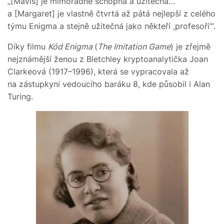
„[Mavis] je mimořádně schopná a užitečná…
a [Margaret] je vlastně čtvrtá až pátá nejlepší z celého
týmu Enigma a stejně užitečná jako někteří ,profesoři’“.
Díky filmu
Kód Enigma
(
The Imitation Game
) je zřejmě
nejznámější ženou z Bletchley kryptoanalytička Joan
Clarkeová (1917­–1996), která se vypracovala až
na zástupkyni vedoucího baráku 8, kde působil i Alan
Turing.