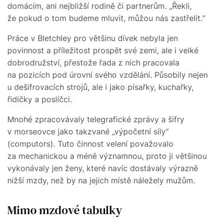
domácím, ani nejbližší rodině či partnerům. „Řekli,
že pokud o tom budeme mluvit, můžou nás zastřelit.“
Práce v Bletchley pro většinu dívek nebyla jen
povinnost a příležitost prospět své zemi, ale i velké
dobrodružství, přestože řada z nich pracovala
na pozicích pod úrovní svého vzdělání. Působily nejen
u dešifrovacích strojů, ale i jako písařky, kuchařky,
řidičky a poslíčci.
Mnohé zpracovávaly telegrafické zprávy a šifry
v morseovce jako takzvané „výpočetní síly“
(computors). Tuto činnost velení považovalo
za mechanickou a méně významnou, proto ji většinou
vykonávaly jen ženy, které navíc dostávaly výrazně
nižší mzdy, než by na jejich místě náležely mužům.
Mimo mzdové tabulky