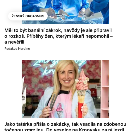
ŽENSKÝ ORGASMUS
Měl to být banální zákrok, navždy je ale připravil
o rozkoš. Příběhy žen, kterým lékaři nepomohli –
a nevěřili
Redakce Heroine
Jako tatérka přišla o zakázky, tak vsadila na zdobenou
točenou zmrzlinu. Do vesnice na Krnovsku za ní jezdí