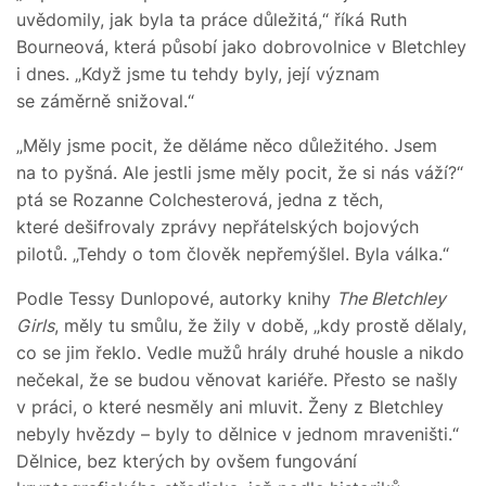
uvědomily, jak byla ta práce důležitá,“ říká Ruth
Bourneová, která působí jako dobrovolnice v Bletchley
i dnes. „Když jsme tu tehdy byly, její význam
se záměrně snižoval.“
„Měly jsme pocit, že děláme něco důležitého. Jsem
na to pyšná. Ale jestli jsme měly pocit, že si nás váží?“
ptá se Rozanne Colchesterová, jedna z těch,
které dešifrovaly zprávy nepřátelských bojových
pilotů. „Tehdy o tom člověk nepřemýšlel. Byla válka.“
Podle Tessy Dunlopové, autorky knihy
The Bletchley
Girls
, měly tu smůlu, že žily v době, „kdy prostě dělaly,
co se jim řeklo. Vedle mužů hrály druhé housle a nikdo
nečekal, že se budou věnovat kariéře. Přesto se našly
v práci, o které nesměly ani mluvit. Ženy z Bletchley
nebyly hvězdy – byly to dělnice v jednom mraveništi.“
Dělnice, bez kterých by ovšem fungování