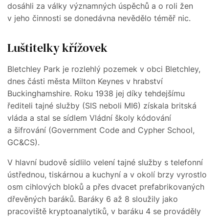
dosáhli za války významných úspěchů a o roli žen
v jeho činnosti se donedávna nevědělo téměř nic.
Luštitelky křížovek
Bletchley Park je rozlehlý pozemek v obci Bletchley,
dnes části města Milton Keynes v hrabství
Buckinghamshire. Roku 1938 jej díky tehdejšímu
řediteli tajné služby (SIS neboli MI6) získala britská
vláda a stal se sídlem Vládní školy kódování
a šifrování (Government Code and Cypher School,
GC&CS).
V hlavní budově sídlilo velení tajné služby s telefonní
ústřednou, tiskárnou a kuchyní a v okolí brzy vyrostlo
osm cihlových bloků a přes dvacet prefabrikovaných
dřevěných baráků. Baráky 6 až 8 sloužily jako
pracoviště kryptoanalytiků, v baráku 4 se prováděly