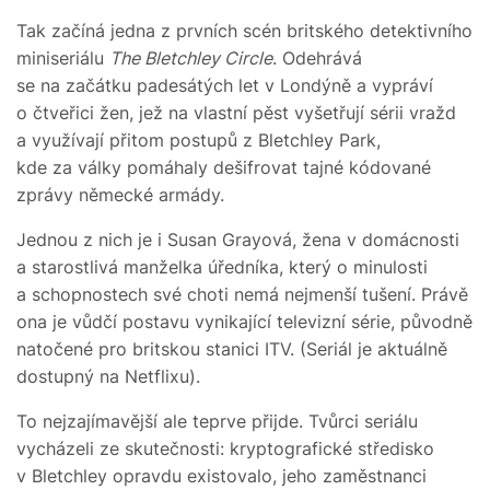
Tak začíná jedna z prvních scén britského detektivního
miniseriálu
The Bletchley Circle
. Odehrává
se na začátku padesátých let v Londýně a vypráví
o čtveřici žen, jež na vlastní pěst vyšetřují sérii vražd
a využívají přitom postupů z Bletchley Park,
kde za války pomáhaly dešifrovat tajné kódované
zprávy německé armády.
Jednou z nich je i Susan Grayová, žena v domácnosti
a starostlivá manželka úředníka, který o minulosti
a schopnostech své choti nemá nejmenší tušení. Právě
ona je vůdčí postavu vynikající televizní série, původně
natočené pro britskou stanici ITV. (Seriál je aktuálně
dostupný na Netflixu).
To nejzajímavější ale teprve přijde. Tvůrci seriálu
vycházeli ze skutečnosti: kryptografické středisko
v Bletchley opravdu existovalo, jeho zaměstnanci