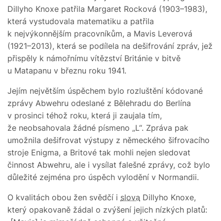
Dillyho Knoxe patřila Margaret Rocková (1903–1983),
která vystudovala matematiku a patřila
k nejvýkonnějším pracovníkům, a Mavis Leverová
(1921–2013), která se podílela na dešifrování zpráv, jež
přispěly k námořnímu vítězství Británie v bitvě
u Matapanu v březnu roku 1941.
Jejím největším úspěchem bylo rozluštění kódované
zprávy Abwehru odeslané z Bělehradu do Berlína
v prosinci téhož roku, která ji zaujala tím,
že neobsahovala žádné písmeno „L“. Zpráva pak
umožnila dešifrovat výstupy z německého šifrovacího
stroje Enigma, a Britové tak mohli nejen sledovat
činnost Abwehru, ale i vysílat falešné zprávy, což bylo
důležité zejména pro úspěch vylodění v Normandii.
O kvalitách obou žen svědčí i
slova
Dillyho Knoxe,
který opakovaně žádal o zvýšení jejich nízkých platů: