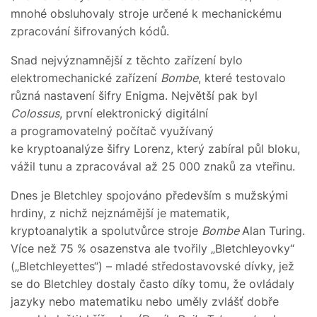
mnohé obsluhovaly stroje určené k mechanickému
zpracování šifrovaných kódů.
Snad nejvýznamnější z těchto zařízení bylo
elektromechanické zařízení
Bombe
, které testovalo
různá nastavení šifry Enigma. Největší pak byl
Colossus
, první elektronický digitální
a programovatelný počítač využívaný
ke kryptoanalýze šifry Lorenz, který zabíral půl bloku,
vážil tunu a zpracovával až 25 000 znaků za vteřinu.
Dnes je Bletchley spojováno především s mužskými
hrdiny, z nichž nejznámější je matematik,
kryptoanalytik a spolutvůrce stroje
Bombe
Alan Turing.
Více než 75 % osazenstva ale tvořily „Bletchleyovky“
(„Bletchleyettes“) – mladé středostavovské dívky, jež
se do Bletchley dostaly často díky tomu, že ovládaly
jazyky nebo matematiku nebo uměly zvlášť dobře