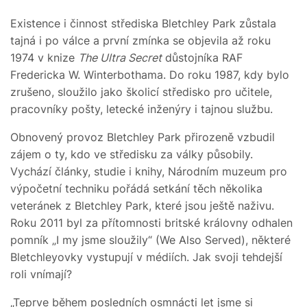
Existence i činnost střediska Bletchley Park zůstala
tajná i po válce a první zmínka se objevila až roku
1974 v knize
The Ultra Secret
důstojníka RAF
Fredericka W. Winterbothama. Do roku 1987, kdy bylo
zrušeno, sloužilo jako školicí středisko pro učitele,
pracovníky pošty, letecké inženýry i tajnou službu.
Obnovený provoz Bletchley Park přirozeně vzbudil
zájem o ty, kdo ve středisku za války působily.
Vychází články, studie i knihy, Národním muzeum pro
výpočetní techniku pořádá setkání těch několika
veteránek z Bletchley Park, které jsou ještě naživu.
Roku 2011 byl za přítomnosti britské královny odhalen
pomník „I my jsme sloužily“ (We Also Served), některé
Bletchleyovky vystupují v médiích. Jak svoji tehdejší
roli vnímají?
„Teprve během posledních osmnácti let jsme si