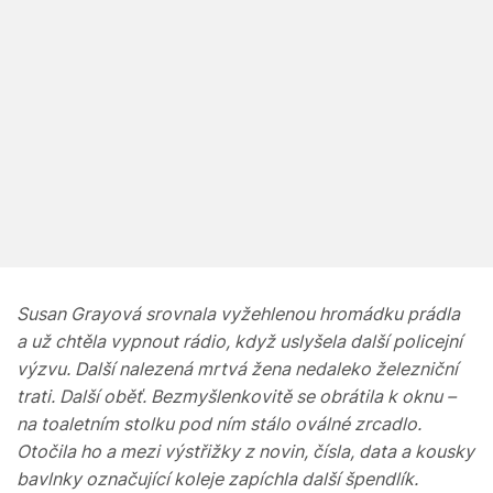
Susan Grayová srovnala vyžehlenou hromádku prádla
a už chtěla vypnout rádio, když uslyšela další policejní
výzvu. Další nalezená mrtvá žena nedaleko železniční
trati. Další oběť. Bezmyšlenkovitě se obrátila k oknu –
na toaletním stolku pod ním stálo oválné zrcadlo.
Otočila ho a mezi výstřižky z novin, čísla, data a kousky
bavlnky označující koleje zapíchla další špendlík.