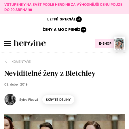
VSTUPENKY NA SVĚT PODLE HEROINE ZA VÝHODNĚJŠÍ CENU POUZE
DO 20.SRPNA!🎟️
LETNÍ
SPECIÁL
ŽENY A
MOC PENĚZ
E-SHOP
KOMENTÁŘE
Neviditelné ženy z Bletchley
03. duben 2019
Sylva Ficová
SKRYTÉ DĚJINY