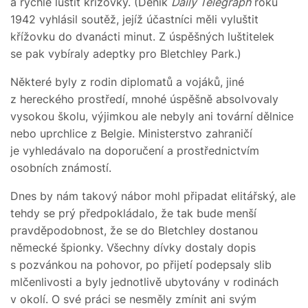
a rychle luštit křížovky. (Deník
Daily Telegraph
roku
1942 vyhlásil soutěž, jejíž účastníci měli vyluštit
křížovku do dvanácti minut. Z úspěšných luštitelek
se pak vybíraly adeptky pro Bletchley Park.)
Některé byly z rodin diplomatů a vojáků, jiné
z hereckého prostředí, mnohé úspěšně absolvovaly
vysokou školu, výjimkou ale nebyly ani tovární dělnice
nebo uprchlice z Belgie. Ministerstvo zahraničí
je vyhledávalo na doporučení a prostřednictvím
osobních známostí.
Dnes by nám takový nábor mohl připadat elitářský, ale
tehdy se prý předpokládalo, že tak bude menší
pravděpodobnost, že se do Bletchley dostanou
německé špionky. Všechny dívky dostaly dopis
s pozvánkou na pohovor, po přijetí podepsaly slib
mlčenlivosti a byly jednotlivě ubytovány v rodinách
v okolí. O své práci se nesměly zmínit ani svým