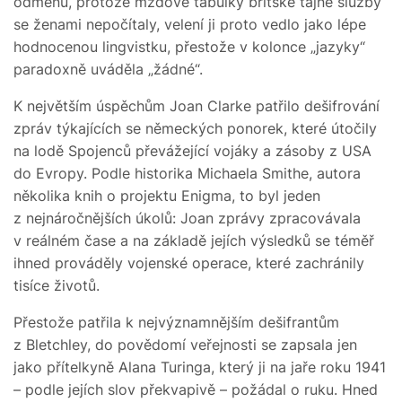
odměnu, protože mzdové tabulky britské tajné služby
se ženami nepočítaly, velení ji proto vedlo jako lépe
hodnocenou lingvistku, přestože v kolonce „jazyky“
paradoxně uváděla „žádné“.
K největším úspěchům Joan Clarke patřilo dešifrování
zpráv týkajících se německých ponorek, které útočily
na lodě Spojenců převážející vojáky a zásoby z USA
do Evropy. Podle historika Michaela Smithe, autora
několika knih o projektu Enigma, to byl jeden
z nejnáročnějších úkolů: Joan zprávy zpracovávala
v reálném čase a na základě jejích výsledků se téměř
ihned prováděly vojenské operace, které zachránily
tisíce životů.
Přestože patřila k nejvýznamnějším dešifrantům
z Bletchley, do povědomí veřejnosti se zapsala jen
jako přítelkyně Alana Turinga, který ji na jaře roku 1941
– podle jejích slov překvapivě – požádal o ruku. Hned