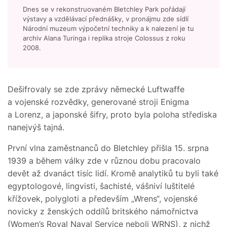
Dnes se v rekonstruovaném Bletchley Park pořádají
výstavy a vzdělávací přednášky, v pronájmu zde sídlí
Národní muzeum výpočetní techniky a k nalezení je tu
archiv Alana Turinga i replika stroje Colossus z roku
2008.
Dešifrovaly se zde zprávy německé Luftwaffe
a vojenské rozvědky, generované stroji Enigma
a Lorenz, a japonské šifry, proto byla poloha střediska
nanejvýš tajná.
První vlna zaměstnanců do Bletchley přišla 15. srpna
1939 a během války zde v různou dobu pracovalo
devět až dvanáct tisíc lidí. Kromě analytiků tu byli také
egyptologové, lingvisti, šachisté, vášniví luštitelé
křížovek, polygloti a především „Wrens“, vojenské
novicky z ženských oddílů britského námořnictva
(Women’s Royal Naval Service neboli WRNS), z nichž