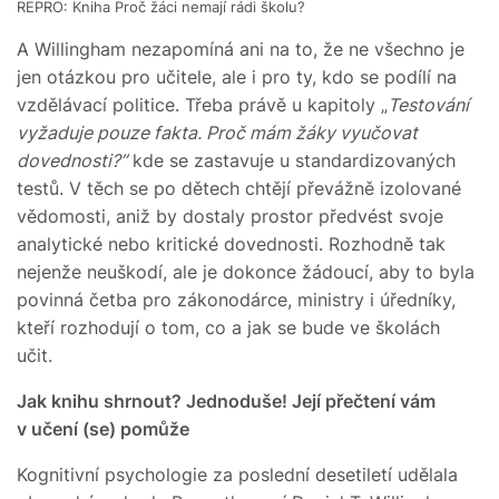
REPRO: Kniha Proč žáci nemají rádi školu?
A Willingham nezapomíná ani na to, že ne všechno je
jen otázkou pro učitele, ale i pro ty, kdo se podílí na
vzdělávací politice. Třeba právě u kapitoly „
Testování
vyžaduje pouze fakta. Proč mám žáky vyučovat
dovednosti?”
kde se zastavuje u standardizovaných
testů. V těch se po dětech chtějí převážně izolované
vědomosti, aniž by dostaly prostor předvést svoje
analytické nebo kritické dovednosti. Rozhodně tak
nejenže neuškodí, ale je dokonce žádoucí, aby to byla
povinná četba pro zákonodárce, ministry i úředníky,
kteří rozhodují o tom, co a jak se bude ve školách
učit.
Jak knihu shrnout? Jednoduše! Její přečtení vám
v učení (se) pomůže
Kognitivní psychologie za poslední desetiletí udělala