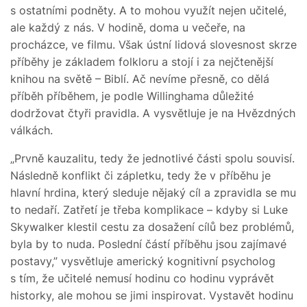
s ostatními podněty. A to mohou využít nejen učitelé,
ale každý z nás. V hodině, doma u večeře, na
procházce, ve filmu. Však ústní lidová slovesnost skrze
příběhy je základem folkloru a stojí i za nejčtenější
knihou na světě – Biblí. Ač nevíme přesně, co dělá
příběh příběhem, je podle Willinghama důležité
dodržovat čtyři pravidla. A vysvětluje je na Hvězdných
válkách.
„Prvně kauzalitu, tedy že jednotlivé části spolu souvisí.
Následně konflikt či zápletku, tedy že v příběhu je
hlavní hrdina, který sleduje nějaký cíl a zpravidla se mu
to nedaří. Zatřetí je třeba komplikace – kdyby si Luke
Skywalker klestil cestu za dosažení cílů bez problémů,
byla by to nuda. Poslední částí příběhu jsou zajímavé
postavy,” vysvětluje americký kognitivní psycholog
s tím, že učitelé nemusí hodinu co hodinu vyprávět
historky, ale mohou se jimi inspirovat. Vystavět hodinu