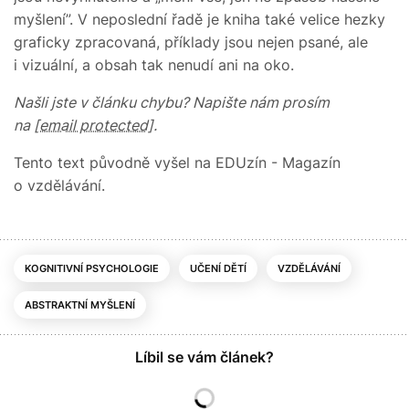
myšlení”. V neposlední řadě je kniha také velice hezky
graficky zpracovaná, příklady jsou nejen psané, ale
i vizuální, a obsah tak nenudí ani na oko.
Našli jste v článku chybu? Napište nám prosím
na
[email protected]
.
Tento text původně vyšel na EDUzín - Magazín
o vzdělávání.
KOGNITIVNÍ PSYCHOLOGIE
UČENÍ DĚTÍ
VZDĚLÁVÁNÍ
ABSTRAKTNÍ MYŠLENÍ
Líbil se vám článek?