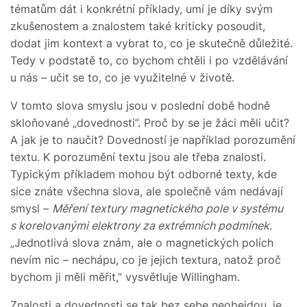
tématům dát i konkrétní příklady, umí je díky svým
zkušenostem a znalostem také kriticky posoudit,
dodat jim kontext a vybrat to, co je skutečně důležité.
Tedy v podstatě to, co bychom chtěli i po vzdělávání
u nás – učit se to, co je využitelné v životě.
V tomto slova smyslu jsou v poslední době hodně
skloňované „dovednosti”. Proč by se je žáci měli učit?
A jak je to naučit? Dovedností je například porozumění
textu. K porozumění textu jsou ale třeba znalosti.
Typickým příkladem mohou být odborné texty, kde
sice znáte všechna slova, ale společně vám nedávají
smysl –
Měření textury magnetického pole v systému
s korelovanými elektrony za extrémních podmínek
.
„Jednotlivá slova znám, ale o magnetických polích
nevím nic – nechápu, co je jejich textura, natož proč
bychom ji měli měřit,” vysvětluje Willingham.
Znalosti a dovednosti se tak bez sebe neobejdou, je