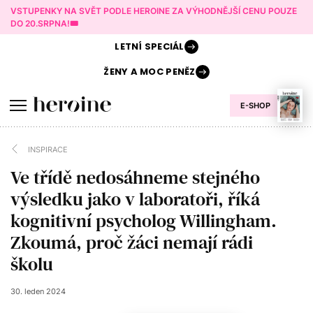
VSTUPENKY NA SVĚT PODLE HEROINE ZA VÝHODNĚJŠÍ CENU POUZE
DO 20.SRPNA!🎟️
LETNÍ
SPECIÁL
ŽENY A
MOC PENĚZ
E-SHOP
INSPIRACE
Ve třídě nedosáhneme stejného
výsledku jako v laboratoři, říká
kognitivní psycholog Willingham.
Zkoumá, proč žáci nemají rádi
školu
30. leden 2024