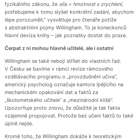
fyzikálního zákonu, že
síla = hmotnost x zrychlení
,
potřebujeme k tomu slyšet konkrétní zadání, abychom
lépe porozuměli,” vysvětluje pro čtenáře potíže
s abstraktními pojmy Willingham. To je koneckonců
hlavní devíza knihy – jak poznatky dostat do praxe.
Čerpat z ní mohou hlavně učitelé, ale i ostatní
Willingham se také nebojí střílet do vlastních řad.
V Česku se bavíme v rámci revize rámcového
vzdělávacího programu o „provzdušnění učiva”,
americký psycholog označuje kantora lpějícího na
mechanickém opakování dat a faktů za
„školometského učitele” a „mezinárodní klišé”.
Upozorňuje proto znovu, že důležité je tak fakta
vzájemně propojovat. Protože bez učení faktů to také
úplně nejde.
Kromě toho, že Willingham dokáže k teoretickým