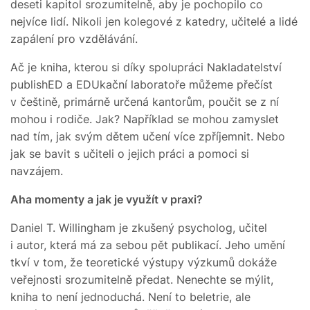
deseti kapitol srozumitelně, aby je pochopilo co
nejvíce lidí. Nikoli jen kolegové z katedry, učitelé a lidé
zapálení pro vzdělávání.
Ač je kniha, kterou si díky spolupráci Nakladatelství
publishED a EDUkační laboratoře můžeme přečíst
v češtině, primárně určená kantorům, poučit se z ní
mohou i rodiče. Jak? Například se mohou zamyslet
nad tím, jak svým dětem učení více zpříjemnit. Nebo
jak se bavit s učiteli o jejich práci a pomoci si
navzájem.
Aha momenty a jak je využít v praxi?
Daniel T. Willingham je zkušený psycholog, učitel
i autor, která má za sebou pět publikací. Jeho umění
tkví v tom, že teoretické výstupy výzkumů dokáže
veřejnosti srozumitelně předat. Nenechte se mýlit,
kniha to není jednoduchá. Není to beletrie, ale