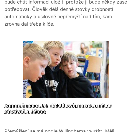
bude chtít informaci uložit, protože ji bude někdy zase
potřebovat. Člověk dělá denně stovky drobností
automaticky a usilovně nepřemýšlí nad tím, kam
zrovna dal třeba klíče.
Doporučujeme: Jak přelstít svůj mozek a učit se
efektivně a účinně
Přemýšlení se má podle Willinghama využít: „Měli