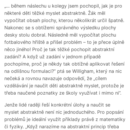
„... během náslechu u kolegy jsem pochopil, jak je pro
některé děti těžké myslet abstraktně. Žák měl
vypočítat obsah plochy, kterou několikrát určil špatně.
Nakonec se s obtížemi správného výsledku plochy
desky stolu dobral. Následně měl vypočítat plochu
fotbalového hřiště a přišel problém – to je přece úplně
něco jiného! Proč je tak těžké pochopit abstraktní
zadání? A když už zadání v jednom případě
pochopíme, proč je někdy tak obtížné aplikovat řešení
na odlišnou formulaci?” ptá se Willigham, který na nic
nečeká a rovnou navazuje odpovědí, že „cílem
vzdělávání je naučit děti abstraktně myslet, protože je
třeba naučené poznatky ze školy využívat i mimo ni”.
Jenže lidé raději řeší konkrétní úlohy a naučit se
myslet abstraktně není nic jednoduchého. Pro popsání
problémů je ideální využít příklady právě z matematiky
či fyziky. „Když narazíme na abstraktní princip třeba