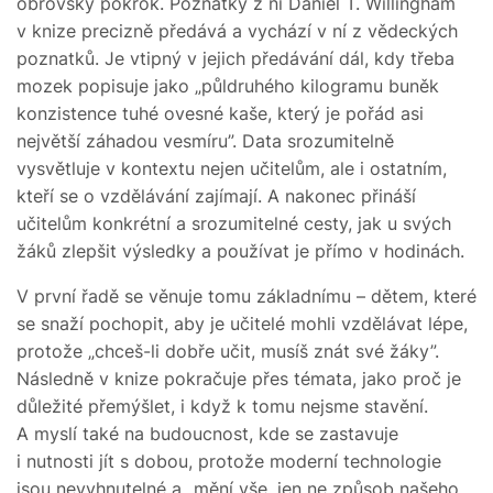
obrovský pokrok. Poznatky z ní Daniel T. Willingham
v knize precizně předává a vychází v ní z vědeckých
poznatků. Je vtipný v jejich předávání dál, kdy třeba
mozek popisuje jako „půldruhého kilogramu buněk
konzistence tuhé ovesné kaše, který je pořád asi
největší záhadou vesmíru”. Data srozumitelně
vysvětluje v kontextu nejen učitelům, ale i ostatním,
kteří se o vzdělávání zajímají. A nakonec přináší
učitelům konkrétní a srozumitelné cesty, jak u svých
žáků zlepšit výsledky a používat je přímo v hodinách.
V první řadě se věnuje tomu základnímu – dětem, které
se snaží pochopit, aby je učitelé mohli vzdělávat lépe,
protože „chceš-li dobře učit, musíš znát své žáky”.
Následně v knize pokračuje přes témata, jako proč je
důležité přemýšlet, i když k tomu nejsme stavění.
A myslí také na budoucnost, kde se zastavuje
i nutnosti jít s dobou, protože moderní technologie
jsou nevyhnutelné a „mění vše, jen ne způsob našeho