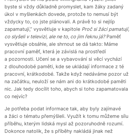
byste si vždy důkladně promyslet, kam žáky zadaný
úkol v myšlenkách dovede, protože to nemusí být
vždycky to, co jste plánovali. A právě to si nejlíp
zapamatují,” vysvětluje v kapitole
Proč si žáci pamatují,
co slyšeli v televizi, ale ne to, co jim řeknu já?
Paměť
vysvětluje obsáhle, ale shrnout se dá takto: Máme
pracovní paměť, která je závislá na prostředí
a pozornosti. Učení se a vybavování si věcí vychází
z dlouhodobé paměti, kde se ukládají informace z té
pracovní, krátkodobé. Takže když nedáváme pozor už
na začátku, neuloží se nám ani do krátkodobé paměti
nic. Jak tedy docílit toho, abych si toho zapamatovala
co nejvíc?
Je potřeba podat informace tak, aby byly zajímavé
a žáci o tématu přemýšleli. Využít k tomu můžeme sílu
příběhu, kterým lidská mysl až pozoruhodně rozumí.
Dokonce natolik, že s příběhy nakládá jinak než