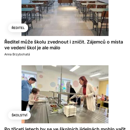
ŘEDITEL
Ředitel může školu zvednout i zničit. Zájemců o místa
ve vedení škol je ale málo
Anna Brzybohatá
ŠKOLSTVÍ
Po třiceti letech by se ve školních jídelnách mohlo vařit