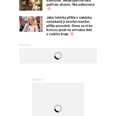
existovat. Nebezpečné děti
patří do vězení, říká odbornice
Jako tatérka přišla o zakázky,
nečekaně jí zemřel manžel,
přišly povodně. Dnes za ní ke
Krnovu jezdí na zmrzlinu lidé
z celého kraje