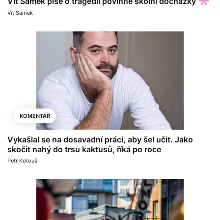
Vít Samek píše o tragédii povinné školní docházky
Vít Samek
KOMENTÁŘ
Vykašlal se na dosavadní práci, aby šel učit. Jako
skočit nahý do trsu kaktusů, říká po roce
Petr Kotouš