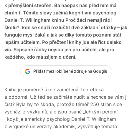
k přemýšlení stvořen. Ba naopak nás před ním má
chránit. Těmito slovy začíná kognitivní psycholog
Daniel T. Willingham knihu Proč žáci nemají rádi
školu?, kde se snaží rozluštit dvě základní otázky – jak
funguje mysl žáků a jak se díky tomuto poznání stát
lepším učitelem. Po přečtení knihy jde ale říct daleko
víc. Sepsané řádky nejsou jen pro učitele, ale pro
každého, kdo má zájem o učení.
Přidat mezi oblíbené zdroje na Googlu
Kniha je poměrně úzce zaměřená, teoretická
a odborná. Už teď se začínáte nudit a nechce se vám ji
číst? Byla by to škoda, protože téměř 250 stran sice
vychází z výzkumů, ale jsou psané „lehkým perem”.
I když je americký psycholog Daniel T. Willingham
z virginské univerzity akademik, vysvětluje témata