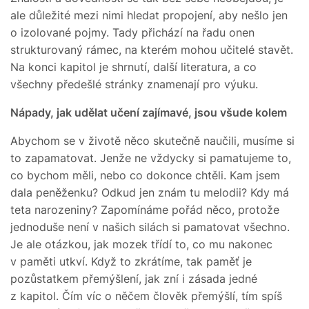
ale důležité mezi nimi hledat propojení, aby nešlo jen
o izolované pojmy. Tady přichází na řadu onen
strukturovaný rámec, na kterém mohou učitelé stavět.
Na konci kapitol je shrnutí, další literatura, a co
všechny předešlé stránky znamenají pro výuku.
Nápady, jak udělat učení zajímavé, jsou všude kolem
Abychom se v životě něco skutečně naučili, musíme si
to zapamatovat. Jenže ne vždycky si pamatujeme to,
co bychom měli, nebo co dokonce chtěli. Kam jsem
dala peněženku? Odkud jen znám tu melodii? Kdy má
teta narozeniny? Zapomínáme pořád něco, protože
jednoduše není v našich silách si pamatovat všechno.
Je ale otázkou, jak mozek třídí to, co mu nakonec
v paměti utkví. Když to zkrátíme, tak paměť je
pozůstatkem přemýšlení, jak zní i zásada jedné
z kapitol. Čím víc o něčem člověk přemýšlí, tím spíš