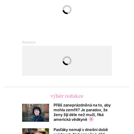
výběr redakce
Příliš zaneprázdněná na to, aby
mohla zemřít? Je paradox, že
ženy žijí déle než muži, říká
americká vědkyně
Pasťáky nemají v dnešní době