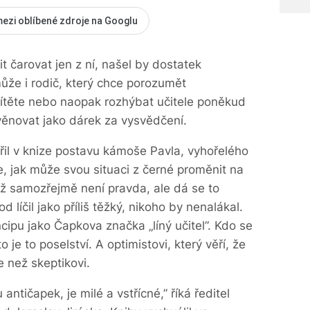
mezi oblíbené zdroje na Googlu
it čarovat jen z ní, našel by dostatek
 může i rodič, který chce porozumět
dítěte nebo naopak rozhýbat učitele poněkud
věnovat jako dárek za vysvědčení.
ořil v knize postavu kámoše Pavla, vyhořelého
e, jak může svou situaci z černé proměnit na
Což samozřejmě není pravda, ale dá se to
 líčil jako příliš těžký, nikoho by nenalákal.
cipu jako Čapkova značka „líný učitel”. Kdo se
 je to poselství. A optimistovi, který věří, že
e než skeptikovi.
 antičapek, je milé a vstřícné,” říká ředitel