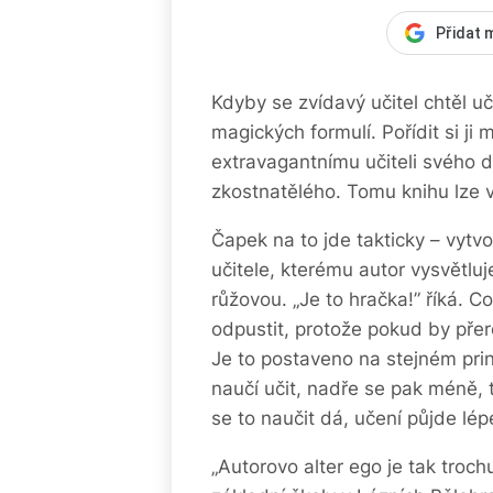
Přidat 
Kdyby se zvídavý učitel chtěl uč
magických formulí. Pořídit si ji
extravagantnímu učiteli svého 
zkostnatělého. Tomu knihu lze 
Čapek na to jde takticky – vytv
učitele, kterému autor vysvětluj
růžovou. „Je to hračka!” říká. 
odpustit, protože pokud by přerod
Je to postaveno na stejném prin
naučí učit, nadře se pak méně, to
se to naučit dá, učení půjde lép
„Autorovo alter ego je tak trochu