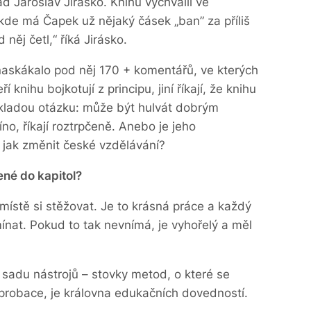
d Jaroslav Jirásko. Knihu vychválil ve
kde má Čapek už nějaký čásek „ban” za příliš
 něj četl,“ říká Jirásko.
 naskákalo pod něj 170 + komentářů, ve kterých
 knihu bojkotují z principu, jiní říkají, že knihu
kladou otázku: může být hulvát dobrým
no, říkají roztrpčeně. Anebo je jeho
 jak změnit české vzdělávání?
né do kapitol?
amístě si stěžovat. Je to krásná práce a každý
mínat. Pokud to tak nevnímá, je vyhořelý a měl
 sadu nástrojů – stovky metod, o které se
 aprobace, je královna edukačních dovedností.