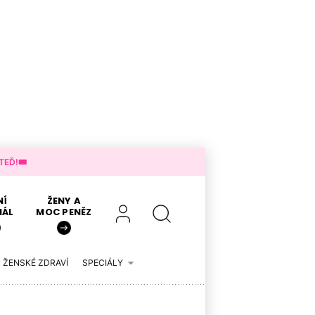
EĎ!🎟️
NÍ
ŽENY A
IÁL
MOC PENĚZ
ŽENSKÉ ZDRAVÍ
SPECIÁLY