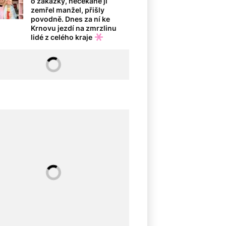
o zakázky, nečekaně jí
zemřel manžel, přišly
povodně. Dnes za ní ke
Krnovu jezdí na zmrzlinu
lidé z celého kraje