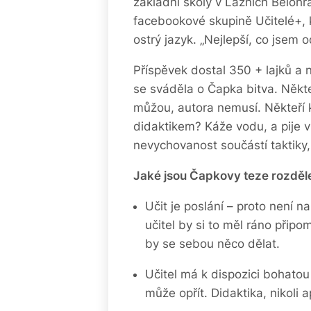
základní školy v Lázních Bělohra
facebookové skupině Učitelé+, 
ostrý jazyk. „Nejlepší, co jsem od
Příspěvek dostal 350 + lajků a
se sváděla o Čapka bitva. Někteří
můžou, autora nemusí. Někteří 
didaktikem? Káže vodu, a pije ví
nevychovanost součástí taktiky,
Jaké jsou Čapkovy teze rozděle
Učit je poslání – proto není n
učitel by si to měl ráno připo
by se sebou něco dělat.
Učitel má k dispozici bohatou
může opřít. Didaktika, nikoli