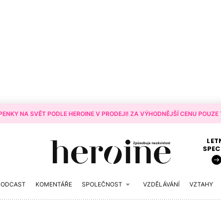
ENKY NA SVĚT PODLE HEROINE V PRODEJI! ZA VÝHODNĚJŠÍ CENU POUZE T
LET
SPEC
PODCAST
KOMENTÁŘE
SPOLEČNOST
VZDĚLÁVÁNÍ
VZTAHY