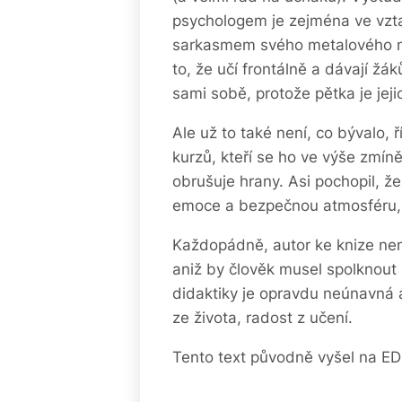
psychologem je zejména ve vztah
sarkasmem svého metalového natu
to, že učí frontálně a dávají ž
sami sobě, protože pětka je jejic
Ale už to také není, co bývalo, ř
kurzů, kteří se ho ve výše zmí
obrušuje hrany. Asi pochopil, že 
emoce a bezpečnou atmosféru, st
Každopádně, autor ke knize není 
aniž by člověk musel spolknout
didaktiky je opravdu neúnavná a
ze života, radost z učení.
Tento text původně vyšel na ED