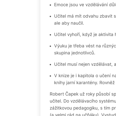
Emoce jsou ve vzdělávání důle
Učitel má mít odvahu zbavit s
ale aby naučil.
Učitel vyhoří, když je aktivit
Výuku je třeba vést na různýc
skupina jednotlivců.
Učitel musí nejen vzdělávat, a
V knize je i kapitola o učení 
knihy jarní karantény. Rovněž
Robert Čapek už roky působí spíš
učitel. Do vzdělávacího systému 
zážitkovou pedagogiku, s tím prý
(a velmi rád na učňáku). Vystud