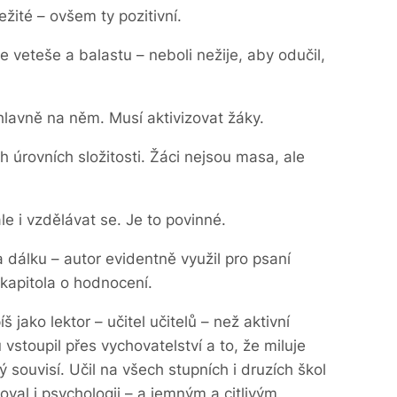
žité – ovšem ty pozitivní.
e veteše a balastu – neboli nežije, aby odučil,
a hlavně na něm. Musí aktivizovat žáky.
h úrovních složitosti. Žáci nejsou masa, ale
le i vzdělávat se. Je to povinné.
na dálku – autor evidentně využil pro psaní
 kapitola o hodnocení.
 jako lektor – učitel učitelů – než aktivní
vstoupil přes vychovatelství a to, že miluje
 souvisí. Učil na všech stupních i druzích škol
oval i psychologii – a jemným a citlivým