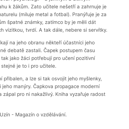
u k žákům. Zato učitele nešetří a zahrnuje je
relu (miluje metal a fotbal). Pranýřuje je za
ákům špatné známky, zatímco by je měli dát
h vizitkou, tvrdí. A tak dále, nebere si servítky.
íkají na jeho obranu někteří účastníci jeho
něné debatě zastali. Čapek postupem času
tak jako žáci potřebují pro učení pozitivní
ejné je to i pro učitele.
přibalen, a lze si tak osvojit jeho myšlenky,
 i jeho manýry. Čapkova propagace moderní
 zápal pro ni nakažlivý. Kniha vyzařuje radost
Uzín - Magazín o vzdělávání.