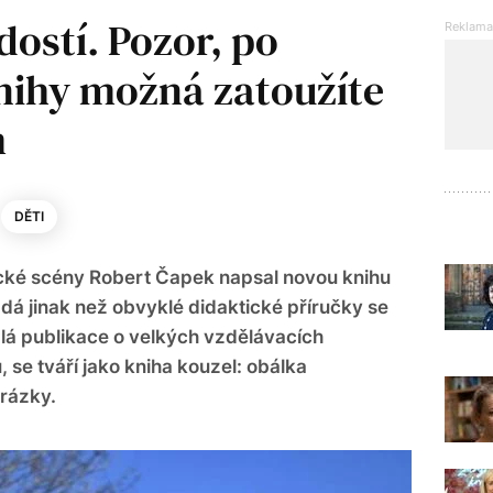
dostí. Pozor, po
knihy možná zatoužíte
m
DĚTI
ické scény Robert Čapek napsal novou knihu
á jinak než obvyklé didaktické příručky se
alá publikace o velkých vzdělávacích
, se tváří jako kniha kouzel: obálka
rázky.