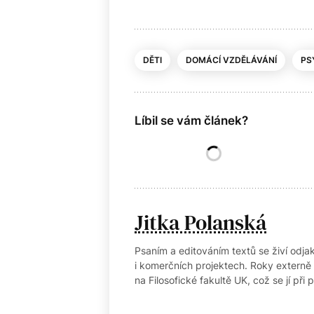
DĚTI
DOMÁCÍ VZDĚLÁVÁNÍ
PS
Líbil se vám článek?
Jitka Polanská
Psaním a editováním textů se živí odj
i komerčních projektech. Roky externě
na Filosofické fakultě UK, což se jí př