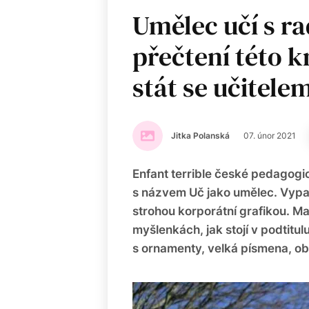
Umělec učí s ra
přečtení této 
stát se učitele
Jitka Polanská
07. únor 2021
Enfant terrible české pedagog
s názvem Uč jako umělec. Vypad
strohou korporátní grafikou. M
myšlenkách, jak stojí v podtitulu
s ornamenty, velká písmena, ob