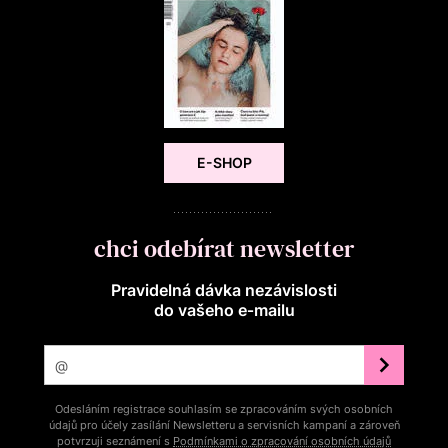
E-SHOP
chci odebírat newsletter
Pravidelná dávka nezávislosti
do vašeho e‑mailu
Odesláním registrace souhlasím se zpracováním svých osobních
údajů pro účely zasílání Newsletteru a servisních kampaní a zároveň
potvrzuji seznámení s
Podmínkami o zpracování osobních údajů