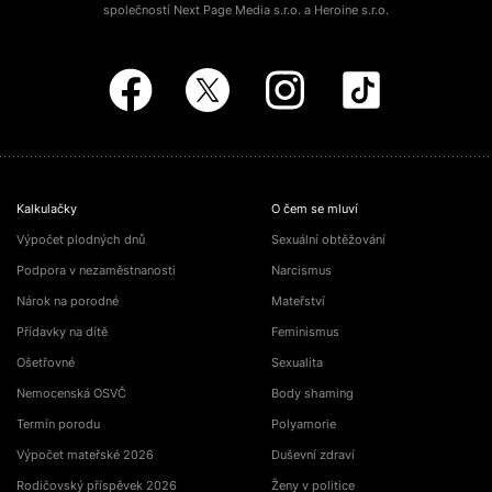
společností Next Page Media s.r.o. a Heroine s.r.o.
Kalkulačky
O čem se mluví
Výpočet plodných dnů
Sexuální obtěžování
Podpora v nezaměstnanosti
Narcismus
Nárok na porodné
Mateřství
Přídavky na dítě
Feminismus
Ošetřovné
Sexualita
Nemocenská OSVČ
Body shaming
Termín porodu
Polyamorie
Výpočet mateřské 2026
Duševní zdraví
Rodičovský příspěvek 2026
Ženy v politice