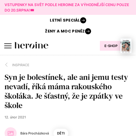
VSTUPENKY NA SVĚT PODLE HEROINE ZA VÝHODNĚJŠÍ CENU POUZE
DO 20.SRPNA!🎟️
LETNÍ
SPECIÁL
ŽENY A
MOC PENĚZ
E-SHOP
INSPIRACE
Syn je bolestínek, ale ani jemu testy
nevadí, říká máma rakouského
školáka. Je šťastný, že je zpátky ve
škole
12. únor 2021
Bára Procházková
DĚTI