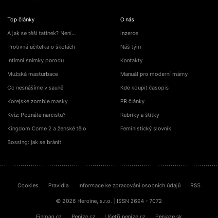
Top články
O nás
A jak se těší tatínek? Není…
Inzerce
Protivná učitelka o školách
Náš tým
Intimní snímky porodu
Kontakty
Mužská masturbace
Manuál pro moderní mámy
Co nesnášíme v sauně
Kde koupit časopis
Korejské zombie masky
PR články
Kvíz: Poznáte narcistu?
Rubriky a štítky
Kingdom Come 2 a ženské tělo
Feministický slovník
Bossing: jak se bránit
Cookies
Pravidla
Informace ke zpracování osobních údajů
RSS
© 2026 Heroine, s.r.o. | ISSN 2694 - 7072
Finmag.cz
Peníze.cz
Ušetři.peníze.cz
Peniaze.sk