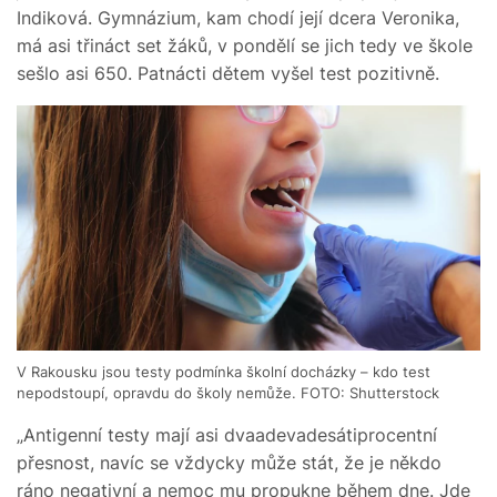
Indiková. Gymnázium, kam chodí její dcera Veronika,
má asi třináct set žáků, v pondělí se jich tedy ve škole
sešlo asi 650. Patnácti dětem vyšel test pozitivně.
V Rakousku jsou testy podmínka školní docházky – kdo test
nepodstoupí, opravdu do školy nemůže. FOTO: Shutterstock
„Antigenní testy mají asi dvaadevadesátiprocentní
přesnost, navíc se vždycky může stát, že je někdo
ráno negativní a nemoc mu propukne během dne. Jde