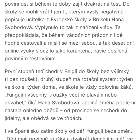
povinnost si během té doby zajít dvakrát na test. Do
školy se mohli vrátit jen ti, kterým vyšly negativně,“
popisuje učitelka z Evropské školy v Bruselu Hana
Svobodová. Vyplynulo to tak z nařízení vlády. Ta
předpokládala, že během vánočních prázdnin lidé
hodně cestovali a mísili se mezi sebou, a tak deset dní
online výuky sloužilo jako karanténa, navíc posílená
povinným testováním.
První stupeň teď chodí v Belgii do školy bez výjimky
(i bez roušek), druhý stupeň má rotační systém: týden
ve škole, týden doma, ve škole je vždy polovina žáků.
„Fungují i všechny kroužky včetně plavání nebo
akvabel,“ říká Hana Svobodová. Jediná změna podle ní
nastala ohledně obědů – od prosince se nechodí do
jídelny, ale obědvá se ve třídách.
I ve Španělsku zatím školy od září fungují beze změn.
„Děti mají povinně roušky a dvakrát denně jim měří ve