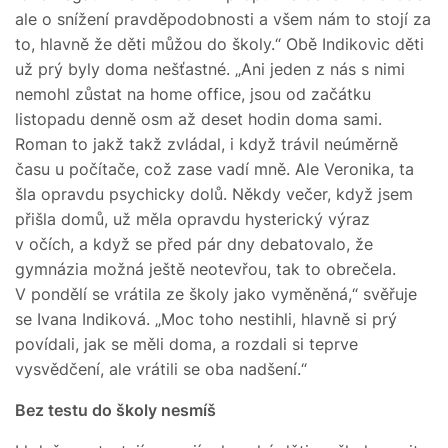
ale o snížení pravděpodobnosti a všem nám to stojí za
to, hlavně že děti můžou do školy.“ Obě Indikovic děti
už prý byly doma nešťastné. „Ani jeden z nás s nimi
nemohl zůstat na home office, jsou od začátku
listopadu denně osm až deset hodin doma sami.
Roman to jakž takž zvládal, i když trávil neúměrně
času u počítače, což zase vadí mně. Ale Veronika, ta
šla opravdu psychicky dolů. Někdy večer, když jsem
přišla domů, už měla opravdu hysterický výraz
v očích, a když se před pár dny debatovalo, že
gymnázia možná ještě neotevřou, tak to obrečela.
V pondělí se vrátila ze školy jako vyměněná,“ svěřuje
se Ivana Indiková. „Moc toho nestihli, hlavně si prý
povídali, jak se měli doma, a rozdali si teprve
vysvědčení, ale vrátili se oba nadšení.“
Bez testu do školy nesmíš