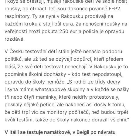
I když se otestují, musejí rakouské děti ve škole nosit
roušky, od čtrnácti let jsou dokonce povinné FFP2
respirátory. Ty se nyní v Rakousku prodávají na
každém kroku a stojí půl eura. Za nenošení roušky na
veřejnosti hrozí pokuta 250 eur a policie je opravdu
rozdává.
V Česku testování dětí stále ještě nenašlo podporu
politiků, ale už teď se ozývají odpůrci, kteří předem
hlásí, že své děti testovat nenechají. V Rakousku je to
podmínka školní docházky – kdo test nepodstoupí,
opravdu do školy nemůže. „S rodiči ze třídy dcery
i syna máme whatsappové skupiny a v každé se našly
tři nebo čtyři maminky, které nejdřív protestovaly,
posílaly nějaké petice, ale nakonec asi došly k tomu,
že děti trpí víc za monitory počítačů, než budou trpět
kvůli testům, takže do školy nakonec dorazili všichni.“
V Itálii se testuje namátkově, v Belgii po návratu