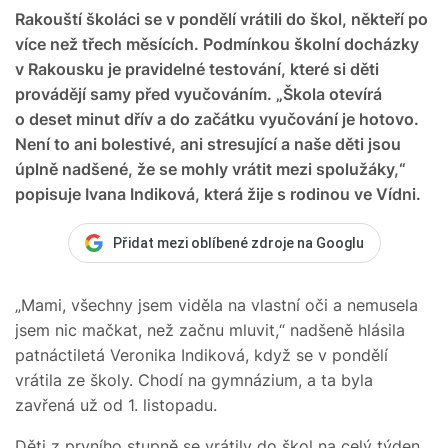
Rakouští školáci se v pondělí vrátili do škol, někteří po
více než třech měsících. Podmínkou školní docházky
v Rakousku je pravidelné testování, které si děti
provádějí samy před vyučováním. „Škola otevírá
o deset minut dřív a do začátku vyučování je hotovo.
Není to ani bolestivé, ani stresující a naše děti jsou
úplně nadšené, že se mohly vrátit mezi spolužáky,“
popisuje Ivana Indiková, která žije s rodinou ve Vídni.
Přidat mezi oblíbené zdroje na Googlu
„Mami, všechny jsem viděla na vlastní oči a nemusela
jsem nic mačkat, než začnu mluvit,“ nadšeně hlásila
patnáctiletá Veronika Indiková, když se v pondělí
vrátila ze školy. Chodí na gymnázium, a ta byla
zavřená už od 1. listopadu.
Děti z prvního stupně se vrátily do škol na celý týden