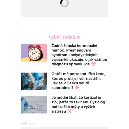
výběr redakce
Žádná ženská hormonální
nemoc. Přejmenování
syndromu polycystických
vaječníků ukazuje, o jak vážnou
diagnózu opravdu jde
Chtěli mě potrestat, říká žena,
kterou proti její vůli nastřihli.
Jak se v Česku soudí
s porodnicí?
Je módní říkat, že kortizol je
zlo, jenže to tak není. Fyziolog
boří zažité mýty o výživě
a stresu