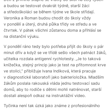
a budou se testovat dvakrát týdně, starší žáci
a středoškoláci se během týdne ve škole střídají.
Veronika a Roman budou chodit do školy vždy
v pondělí a úterý, druhá půlka třídy ve středu a ve
čtvrtek. V pátek všichni zůstanou doma a přihlásí se
na distanční výuku.
V pondělí ráno tedy bylo potřeba přijít do školy o pár
minut dřív a když se ve třídě sešlo všech patnáct žáků,
učitelka rozdala antigenní rychlotesty. „Je to taková
knížečka, stejný princip jako je test na přítomnost krve
ve stolici,“ přibližuje Ivana Indiková, která pracuje
v diagnostické laboratoři jako bakterioložka. Mladším
žákům poslala rakouská vláda jednu testovací sadu
domů, aby to rodiče s dětmi mohli natrénovat, starší
dostali alespoň odkaz na instruktážní video.
Tyčinka není tak úzká jako známe z profesionálního