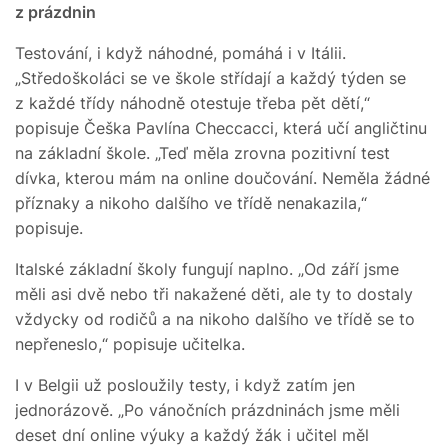
z prázdnin
Testování, i když náhodné, pomáhá i v Itálii.
„Středoškoláci se ve škole střídají a každý týden se
z každé třídy náhodně otestuje třeba pět dětí,“
popisuje Češka Pavlína Checcacci, která učí angličtinu
na základní škole. „Teď měla zrovna pozitivní test
dívka, kterou mám na online doučování. Neměla žádné
příznaky a nikoho dalšího ve třídě nenakazila,“
popisuje.
Italské základní školy fungují naplno. „Od září jsme
měli asi dvě nebo tři nakažené děti, ale ty to dostaly
vždycky od rodičů a na nikoho dalšího ve třídě se to
nepřeneslo,“ popisuje učitelka.
I v Belgii už posloužily testy, i když zatím jen
jednorázově. „Po vánočních prázdninách jsme měli
deset dní online výuky a každý žák i učitel měl