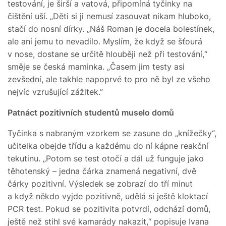
testování, je širší a vatová, připomíná tyčinky na
čištění uší. „Děti si ji nemusí zasouvat nikam hluboko,
stačí do nosní dírky. „Náš Roman je docela bolestínek,
ale ani jemu to nevadilo. Myslím, že když se šťourá
v nose, dostane se určitě hlouběji než při testování,“
směje se česká maminka. „Časem jim testy asi
zevšední, ale takhle napoprvé to pro ně byl ze všeho
nejvíc vzrušující zážitek.”
Patnáct pozitivních studentů muselo domů
Tyčinka s nabraným vzorkem se zasune do „knížečky“,
učitelka obejde třídu a každému do ní kápne reakční
tekutinu. „Potom se test otočí a dál už funguje jako
těhotenský – jedna čárka znamená negativní, dvě
čárky pozitivní. Výsledek se zobrazí do tří minut
a když někdo vyjde pozitivně, udělá si ještě kloktací
PCR test. Pokud se pozitivita potvrdí, odchází domů,
ještě než stihl své kamarády nakazit,“ popisuje Ivana