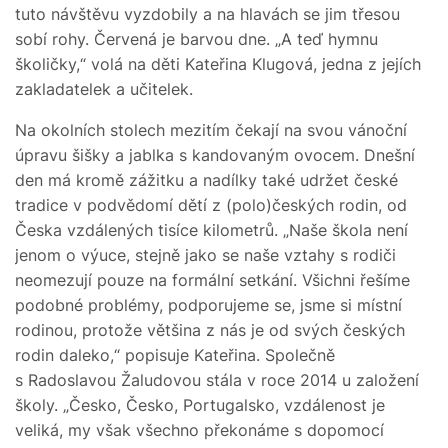
tuto návštěvu vyzdobily a na hlavách se jim třesou
sobí rohy. Červená je barvou dne. „A teď hymnu
školičky,“ volá na děti Kateřina Klugová, jedna z jejích
zakladatelek a učitelek.
Na okolních stolech mezitím čekají na svou vánoční
úpravu šišky a jablka s kandovaným ovocem. Dnešní
den má kromě zážitku a nadílky také udržet české
tradice v podvědomí dětí z (polo)českých rodin, od
Česka vzdálených tisíce kilometrů. „Naše škola není
jenom o výuce, stejně jako se naše vztahy s rodiči
neomezují pouze na formální setkání. Všichni řešíme
podobné problémy, podporujeme se, jsme si místní
rodinou, protože většina z nás je od svých českých
rodin daleko,“ popisuje Kateřina. Společně
s Radoslavou Žaludovou stála v roce 2014 u založení
školy. „Česko, Česko, Portugalsko, vzdálenost je
veliká, my však všechno překonáme s dopomocí