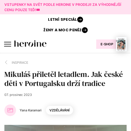
VSTUPENKY NA SVĚT PODLE HEROINE V PRODEJI! ZA VÝHODNĚJŠÍ
CENU POUZE TEĎ!🎟️
LETNÍ
SPECIÁL
ŽENY A
MOC PENĚZ
E-SHOP
INSPIRACE
Mikuláš přiletěl letadlem. Jak české
děti v Portugalsku drží tradice
07. prosinec 2023
Yana Karamari
VZDĚLÁVÁNÍ