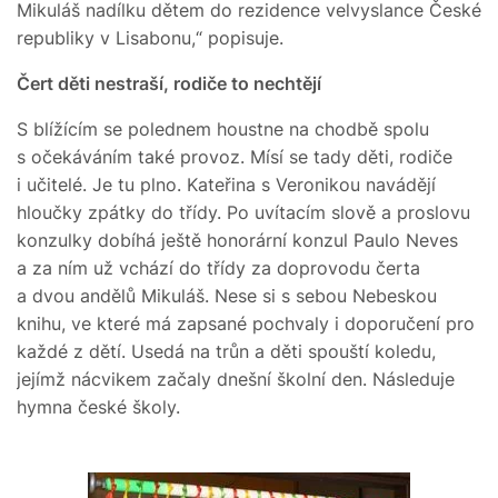
Mikuláš nadílku dětem do rezidence velvyslance České
republiky v Lisabonu,“ popisuje.
Čert děti nestraší, rodiče to nechtějí
S blížícím se polednem houstne na chodbě spolu
s očekáváním také provoz. Mísí se tady děti, rodiče
i učitelé. Je tu plno. Kateřina s Veronikou navádějí
hloučky zpátky do třídy. Po uvítacím slově a proslovu
konzulky dobíhá ještě honorární konzul Paulo Neves
a za ním už vchází do třídy za doprovodu čerta
a dvou andělů Mikuláš. Nese si s sebou Nebeskou
knihu, ve které má zapsané pochvaly i doporučení pro
každé z dětí. Usedá na trůn a děti spouští koledu,
jejímž nácvikem začaly dnešní školní den. Následuje
hymna české školy.