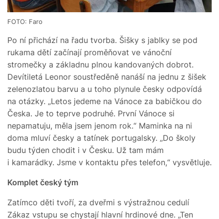
FOTO: Faro
Po ní přichází na řadu tvorba. Šišky s jablky se pod
rukama dětí začínají proměňovat ve vánoční
stromečky a základnu plnou kandovaných dobrot.
Devítiletá Leonor soustředěně nanáší na jednu z šišek
zelenozlatou barvu a u toho plynule česky odpovídá
na otázky. „Letos jedeme na Vánoce za babičkou do
Česka. Je to teprve podruhé. První Vánoce si
nepamatuju, měla jsem jenom rok.“ Maminka na ni
doma mluví česky a tatínek portugalsky. „Do školy
budu týden chodit i v Česku. Už tam mám
i kamarádky. Jsme v kontaktu přes telefon,“ vysvětluje.
Komplet český tým
Zatímco děti tvoří, za dveřmi s výstražnou cedulí
Zákaz vstupu se chystají hlavní hrdinové dne. „Ten