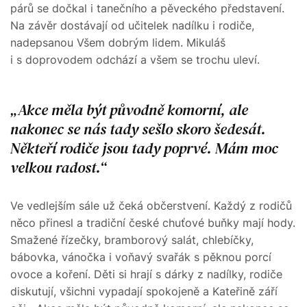
párů se dočkal i tanečního a pěveckého představení.
Na závěr dostávají od učitelek nadílku i rodiče,
nadepsanou Všem dobrým lidem. Mikuláš
i s doprovodem odchází a všem se trochu uleví.
Akce měla být původně komorní, ale
nakonec se nás tady sešlo skoro šedesát.
Někteří rodiče jsou tady poprvé. Mám moc
velkou radost.
Ve vedlejším sále už čeká občerstvení. Každý z rodičů
něco přinesl a tradiční české chuťové buňky mají hody.
Smažené řízečky, bramborový salát, chlebíčky,
bábovka, vánočka i voňavý svařák s pěknou porcí
ovoce a koření. Děti si hrají s dárky z nadílky, rodiče
diskutují, všichni vypadají spokojeně a Kateřině září