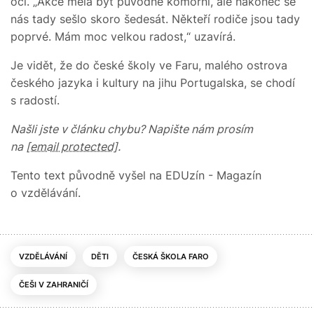
oči. „Akce měla být původně komorní, ale nakonec se
nás tady sešlo skoro šedesát. Někteří rodiče jsou tady
poprvé. Mám moc velkou radost,“ uzavírá.
Je vidět, že do české školy ve Faru, malého ostrova
českého jazyka i kultury na jihu Portugalska, se chodí
s radostí.
Našli jste v článku chybu? Napište nám prosím
na
[email protected]
.
Tento text původně vyšel na EDUzín - Magazín
o vzdělávání.
VZDĚLÁVÁNÍ
DĚTI
ČESKÁ ŠKOLA FARO
ČEŠI V ZAHRANIČÍ