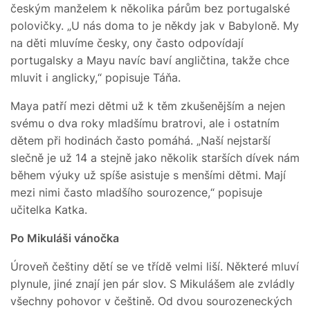
českým manželem k několika párům bez portugalské
polovičky. „U nás doma to je někdy jak v Babyloně. My
na děti mluvíme česky, ony často odpovídají
portugalsky a Mayu navíc baví angličtina, takže chce
mluvit i anglicky,“ popisuje Táňa.
Maya patří mezi dětmi už k těm zkušenějším a nejen
svému o dva roky mladšímu bratrovi, ale i ostatním
dětem při hodinách často pomáhá. „Naší nejstarší
slečně je už 14 a stejně jako několik starších dívek nám
během výuky už spíše asistuje s menšími dětmi. Mají
mezi nimi často mladšího sourozence,“ popisuje
učitelka Katka.
Po Mikuláši vánočka
Úroveň češtiny dětí se ve třídě velmi liší. Některé mluví
plynule, jiné znají jen pár slov. S Mikulášem ale zvládly
všechny pohovor v češtině. Od dvou sourozeneckých