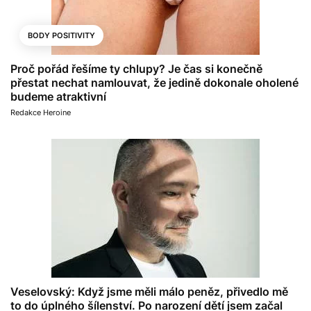
BODY POSITIVITY
Proč pořád řešíme ty chlupy? Je čas si konečně
přestat nechat namlouvat, že jedině dokonale oholené
budeme atraktivní
Redakce Heroine
Veselovský: Když jsme měli málo peněz, přivedlo mě
to do úplného šílenství. Po narození dětí jsem začal