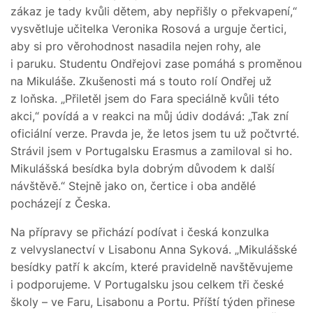
zákaz je tady kvůli dětem, aby nepřišly o překvapení,“
vysvětluje učitelka Veronika Rosová a urguje čertici,
aby si pro věrohodnost nasadila nejen rohy, ale
i paruku. Studentu Ondřejovi zase pomáhá s proměnou
na Mikuláše. Zkušenosti má s touto rolí Ondřej už
z loňska. „Přiletěl jsem do Fara speciálně kvůli této
akci,“ povídá a v reakci na můj údiv dodává: „Tak zní
oficiální verze. Pravda je, že letos jsem tu už počtvrté.
Strávil jsem v Portugalsku Erasmus a zamiloval si ho.
Mikulášská besídka byla dobrým důvodem k další
návštěvě.“ Stejně jako on, čertice i oba andělé
pocházejí z Česka.
Na přípravy se přichází podívat i česká konzulka
z velvyslanectví v Lisabonu Anna Syková. „Mikulášské
besídky patří k akcím, které pravidelně navštěvujeme
i podporujeme. V Portugalsku jsou celkem tři české
školy – ve Faru, Lisabonu a Portu. Příští týden přinese