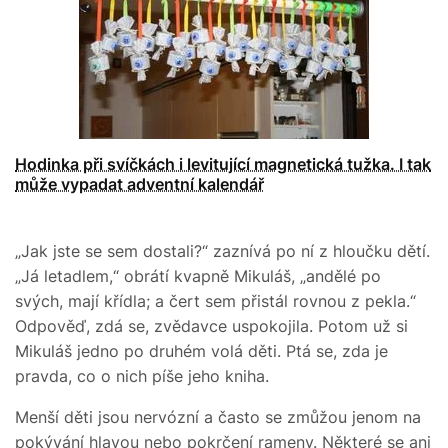
Hodinka při svíčkách i levitující magnetická tužka. I tak
může vypadat adventní kalendář
„Jak jste se sem dostali?“ zaznívá po ní z hloučku dětí.
„Já letadlem,“ obrátí kvapně Mikuláš, „andělé po
svých, mají křídla; a čert sem přistál rovnou z pekla.“
Odpověď, zdá se, zvědavce uspokojila. Potom už si
Mikuláš jedno po druhém volá děti. Ptá se, zda je
pravda, co o nich píše jeho kniha.
Menší děti jsou nervózní a často se zmůžou jenom na
pokývání hlavou nebo pokrčení rameny. Některé se ani