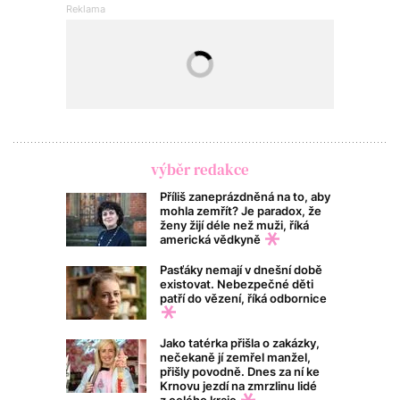
výběr redakce
Příliš zaneprázdněná na to, aby
mohla zemřít? Je paradox, že
ženy žijí déle než muži, říká
americká vědkyně
Pasťáky nemají v dnešní době
existovat. Nebezpečné děti
patří do vězení, říká odbornice
Jako tatérka přišla o zakázky,
nečekaně jí zemřel manžel,
přišly povodně. Dnes za ní ke
Krnovu jezdí na zmrzlinu lidé