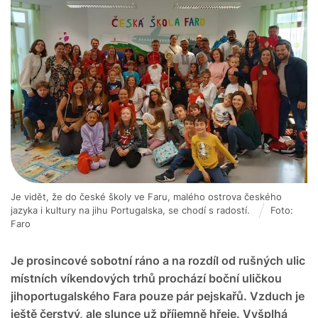
Je vidět, že do české školy ve Faru, malého ostrova českého
jazyka i kultury na jihu Portugalska, se chodí s radostí.
Foto:
Faro
Je prosincové sobotní ráno a na rozdíl od rušných ulic
místních víkendových trhů prochází boční uličkou
jihoportugalského Fara pouze pár pejskařů. Vzduch je
ještě čerstvý, ale slunce už příjemně hřeje. Vyšplhá