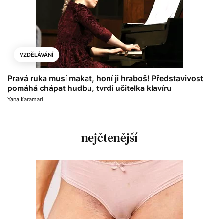
VZDĚLÁVÁNÍ
Pravá ruka musí makat, honí ji hraboš! Představivost
pomáhá chápat hudbu, tvrdí učitelka klavíru
Yana Karamari
nejčtenější