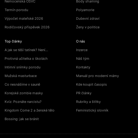
Nemocenská OSVČ
Body shaming
Termín porodu
Polyamorie
Výpočet mateřské 2026
Duševní zdraví
Rodičovský příspěvek 2026
Ženy v politice
Top články
O nás
A jak se těší tatínek? Není…
Inzerce
Protivná učitelka o školách
Náš tým
Intimní snímky porodu
Kontakty
Mužská masturbace
Manuál pro moderní mámy
Co nesnášíme v sauně
Kde koupit časopis
Korejské zombie masky
PR články
Kvíz: Poznáte narcistu?
Rubriky a štítky
Kingdom Come 2 a ženské tělo
Feministický slovník
Bossing: jak se bránit