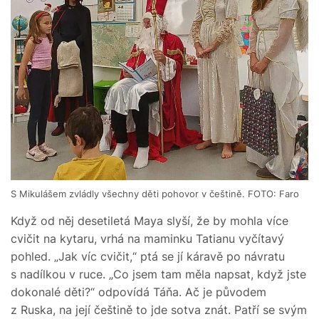
S Mikulášem zvládly všechny děti pohovor v češtině. FOTO: Faro
Když od něj desetiletá Maya slyší, že by mohla více
cvičit na kytaru, vrhá na maminku Tatianu vyčítavý
pohled. „Jak víc cvičit,“ ptá se jí káravě po návratu
s nadílkou v ruce. „Co jsem tam měla napsat, když jste
dokonalé děti?“ odpovídá Táňa. Ač je původem
z Ruska, na její češtině to jde sotva znát. Patří se svým