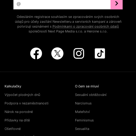
Odesláním registrace souhlasím se zpracováním svých osobních
údajů pro účely zasílání Newsletteru a servisních kampaní a zároveň
potvrzuji seznámení s
Podmínkami o zpracování osobních údajů
společností Next Page Media s.r.o. a Heroine s.r.o.
Kalkulačky
O čem se mluví
Výpočet plodných dnů
Sexuální obtěžování
Podpora v nezaměstnanosti
Narcismus
Nárok na porodné
Mateřství
Přídavky na dítě
Feminismus
Ošetřovné
Sexualita