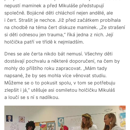
nepustí maminek a před Mikuláše předstupují
společně. Bojácné děti chlácholí nejen andělé, ale
i čert. Strašit je nechce. Již před začátkem probíhala
na chodbě na téma čert diskuze maminek. „Ze strašení
si děti odnesou jen trauma,“ říká jedna z nich. Její
holčička patří ve třídě k nejmladším.
Dnes se ale čerta nikdo bát nemusí. Všechny děti
dostávají pochvalu a některé doporučení, na čem by
mohly do příštího roku zapracovat. „Mám tady
napsané, že by ses mohla více věnovat studiu.
Můžeme se o to pokusit spolu, v tom se potřebuju
zlepšit i já,“ utěšuje asi osmiletou holčičku Mikuláš
a loučí se s ní s nadílkou.