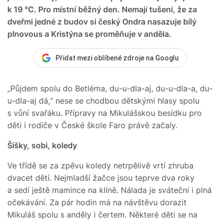
k 19 °C. Pro místní běžný den. Nemají tušení, že za
dveřmi jedné z budov si český Ondra nasazuje bílý
plnovous a Kristýna se proměňuje v anděla.
Přidat mezi oblíbené zdroje na Googlu
„Půjdem spolu do Betléma, du-u-dla-aj, du-u-dla-a, du-
u-dla-aj dá,“ nese se chodbou dětskými hlasy spolu
s vůní svařáku. Přípravy na Mikulášskou besídku pro
děti i rodiče v České škole Faro právě začaly.
Šišky, sobi, koledy
Ve třídě se za zpěvu koledy netrpělivě vrtí zhruba
dvacet dětí. Nejmladší žačce jsou teprve dva roky
a sedí ještě mamince na klíně. Nálada je sváteční i plná
očekávání. Za pár hodin má na návštěvu dorazit
Mikuláš spolu s anděly i čertem. Některé děti se na