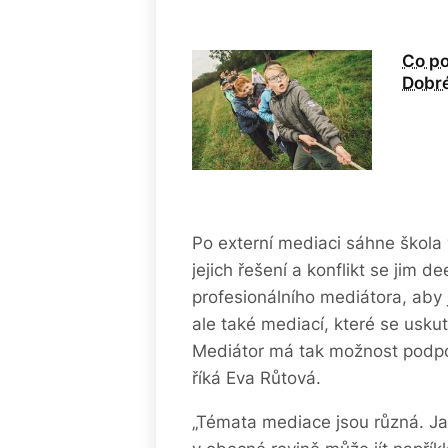
Co po
Dobré
Po externí mediaci sáhne škola 
jejich řešení a konflikt se jim d
profesionálního mediátora, aby j
ale také mediací, které se usku
Mediátor má tak možnost podpořit
říká Eva Růtová.
„Témata mediace jsou různá. Ja