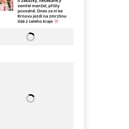
o zakázky, nečekaně jí
zemřel manžel, přišly
povodně. Dnes za ní ke
Krnovu jezdí na zmrzlinu
lidé z celého kraje