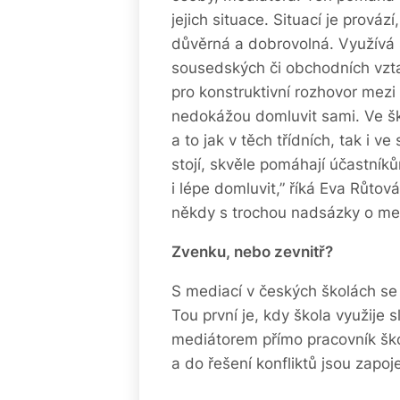
jejich situace. Situací je prová
důvěrná a dobrovolná. Využívá 
sousedských či obchodních vzta
pro konstruktivní rozhovor mezi 
nedokážou domluvit sami. Ve šk
a to jak v těch třídních, tak i 
stojí, skvěle pomáhají účastníků
i lépe domluvit,” říká Eva Růtov
někdy s trochou nadsázky o med
Zvenku, nebo zevnitř?
S mediací v českých školách se
Tou první je, kdy škola využije 
mediátorem přímo pracovník školy
a do řešení konfliktů jsou zapoj