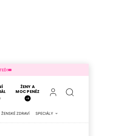
EĎ!🎟️
NÍ
ŽENY A
IÁL
MOC PENĚZ
ŽENSKÉ ZDRAVÍ
SPECIÁLY