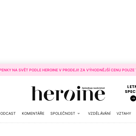
ENKY NA SVĚT PODLE HEROINE V PRODEJI! ZA VÝHODNĚJŠÍ CENU POUZE T
LET
SPEC
PODCAST
KOMENTÁŘE
SPOLEČNOST
VZDĚLÁVÁNÍ
VZTAHY