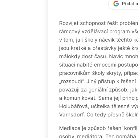
Přidat 
Rozvíjet schopnost řešit probl
rámcový vzdělávací program vše
v tom, jak školy nácvik těchto 
jsou krátké a přestávky ještě kr
málokdy dost času. Navíc mnoho 
situaci nabité emocemi postupo
pracovníkům školy skryty, přípa
„rozsoudí”. Jiný přístup k řeše
považuji za geniální způsob, jak
a komunikovat. Sama její princ
Holubářová, učitelka tělesné v
Varnsdorf. Co tedy přesně škol
Mediace je způsob řešení konfli
osoby, mediátora. Ten pomáhá s