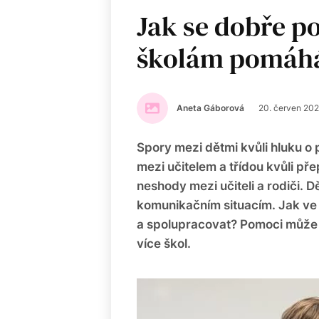
Jak se dobře p
školám pomáhá 
Aneta Gáborová
20. červen 20
Spory mezi dětmi kvůli hluku o
mezi učitelem a třídou kvůli 
neshody mezi učiteli a rodiči. D
komunikačním situacím. Jak ve
a spolupracovat? Pomoci může š
více škol.