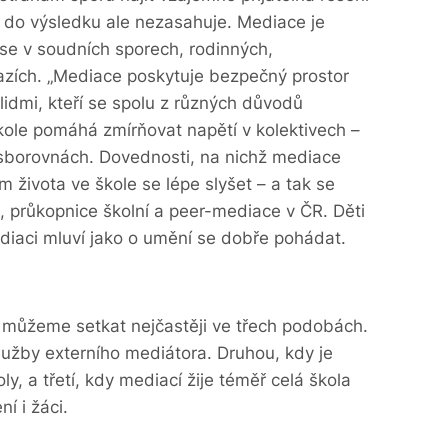
zí, do výsledku ale nezasahuje. Mediace je
se v soudních sporech, rodinných,
zích. „Mediace poskytuje bezpečný prostor
lidmi, kteří se spolu z různých důvodů
ole pomáhá zmírňovat napětí v kolektivech –
ve sborovnách. Dovednosti, na nichž mediace
m života ve škole se lépe slyšet – a tak se
á, průkopnice školní a peer-mediace v ČR. Děti
iaci mluví jako o umění se dobře pohádat.
 můžeme setkat nejčastěji ve třech podobách.
služby externího mediátora. Druhou, kdy je
, a třetí, kdy mediací žije téměř celá škola
ení i žáci.