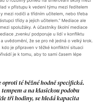
lad o rozdílný pohled na směřování školy mezi
lad v přístupu k vedení týmu mezi ředitelem
 mezi rodiči a třídním učitelem, nebo třeba
ástupci třídy a jejich učitelem.” Mediace ale
či mezi spolužáky. A účastníky školní mediace
diace ‚zvenku‘ podporuje u lidí v konfliktu
u a uvědomění, že se pro ně jedná o velký krok.
kdo je připraven v těžké konfliktní situaci
 přivádí je k tomu, aby to sami časem lépe
e oproti té běžné hodně specifická.
m tempem a na klasickou podobu
le tři hodiny, se hledá kapacita