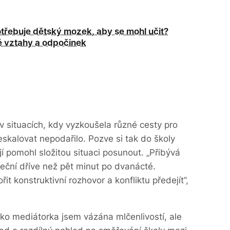
třebuje dětský mozek, aby se mohl učit?
 vztahy a odpočinek
v situacích, kdy vyzkoušela různé cesty pro
eeskalovat nepodařilo. Pozve si tak do školy
í pomohl složitou situaci posunout. „Přibývá
teční dříve než pět minut po dvanácté.
 konstruktivní rozhovor a konfliktu předejít”,
ko mediátorka jsem vázána mlčenlivostí, ale