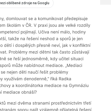
mezi oblíbené zdroje na Googlu
émy, domlouvat se a komunikovat předepisuje
m školám v ČR. V praxi jsou ale velké rozdíly
kompetencí pojímají. Učiva není málo, hodiny
atší, takže na řešení neshod a sporů je jen
dětí i dospělých přesně neví, jak v konfliktní
vat. Problémy mezi dětmi tak často zůstávají
dně se řeší jednosměrně, kdy učitel situaci
ní sporů může nabídnout mediace. „Mediaci
 se nejen děti naučí řešit problémy
ipy využívám denodenně,” říká Radka
ýchovy a koordinátorka mediace na Gymnáziu
ní mediace obnáší?
ktů mezi dvěma stranami prostřednictvím třetí
tranám sporu najít vzájemně přijatelná řešení