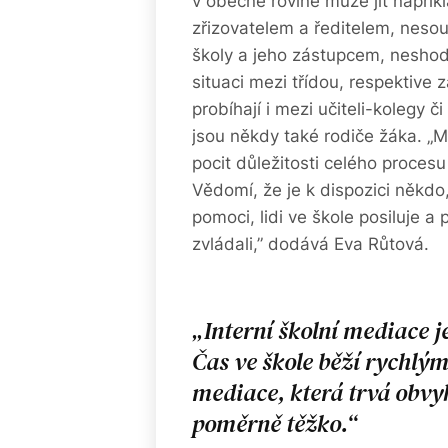
v obecné rovině může jít napřík
zřizovatelem a ředitelem, nesou
školy a jeho zástupcem, neshody
situaci mezi třídou, respektive z
probíhají i mezi učiteli-kolegy 
jsou někdy také rodiče žáka. „Me
pocit důležitosti celého proces
Vědomí, že je k dispozici někdo, 
pomoci, lidi ve škole posiluje a
zvládali,” dodává Eva Růtová.
Interní školní mediace j
Čas ve škole běží rychlý
mediace, která trvá obvyk
poměrně těžko.