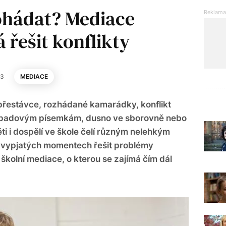
ohádat? Mediace
řešit konflikty
23
MEDIACE
 přestávce, rozhádané kamarádky, konflikt
přepadovým písemkám, dusno ve sborovně nebo
ěti i dospělí ve škole čelí různým nelehkým
 vypjatých momentech řešit problémy
kolní mediace, o kterou se zajímá čím dál