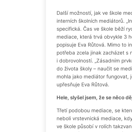
Další možností, jak ve škole medi
interních školních mediátorů. „I
specifická. Čas ve škole běží 
mediace, která trvá obvykle 3 h
popisuje Eva Růtová. Mimo to in
potřeba zcela jinak zacházet s n
i dobrovolností. „Zásadním prvk
do života školy – naučit se medi
mohla jako mediátor fungovat, je
upřesňuje Eva Růtová.
Hele, slyšel jsem, že se něco 
Třetí podobou mediace, se kter
neboli vrstevnická mediace, kdy 
ve škole působí v rolích takz