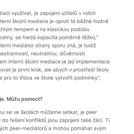
aci využívat, je zapojení učitelů v rolích
nterní školní mediace je oproti té běžné hodně
rychlým tempem a na klasickou podobu
odiny, se hledá kapacita poměrně těžko,”
terní mediátor strany sporu zná, je tudíž
estranností, neutralitou, důvěrností
em interní školní mediace je její implementace
ovat je první krok, ale abych v prostředí školy
 pro to třeba ve škole vytvořit podmínky”,
děje. Můžu pomoct?
ou se ve školách můžeme setkat, je peer
do řešení konfliktů jsou zapojeni také žáci. Ti
vaných peer-mediátorů a mohou pomáhat svým