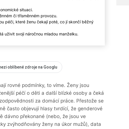
konomické situaci.
měnném či třísměnném provozu.
 péči, které ženu čekají poté, co jí skončí běžný
á uživit svoji náročnou mladou manželku.
mezi oblíbené zdroje na Googlu
jí rovné podmínky, to víme. Ženy jsou
nější péčí o děti a další blízké osoby a čeká
 zodpovědnosti za domácí práce. Přestože se
ně často objevují hlasy tvrdící, že genderové
bě dávno překonané (nebo, že jsou ve
cky zvýhodňovány ženy na úkor mužů), data