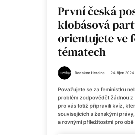
První česká po
klobásová party.
orientujete ve 
tématech
Redakce Heroine
24. říjen 2024
Považujete se za feministku ne
problém zodpovědět žádnou z n
pro vás totiž připravili kvíz, kt
souvisejících s ženskými právy
a rovnými příležitostmi pro obě 