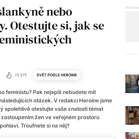
slankyně nebo
 Otestujte si, jak se
feministických
15 375
SVĚT PODLE HEROINE
bo feministu? Pak nejspíš nebudete mít
ásledujících otázek. V redakci Heroine jsme
erý spolehlivě otestujte vaše znalosti témat
, zastoupením žen ve veřejném prostoru
pohlaví. Troufnete si na něj?