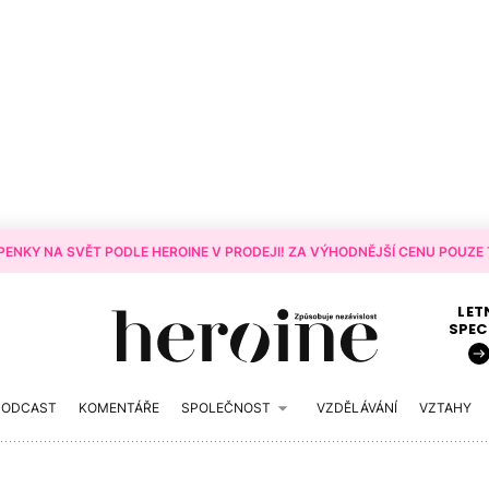
ENKY NA SVĚT PODLE HEROINE V PRODEJI! ZA VÝHODNĚJŠÍ CENU POUZE T
LET
SPEC
PODCAST
KOMENTÁŘE
SPOLEČNOST
VZDĚLÁVÁNÍ
VZTAHY