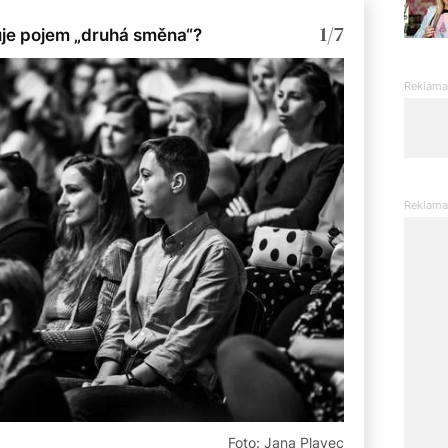
1/7
uje pojem „druhá směna“?
Foto: Jana Plavec