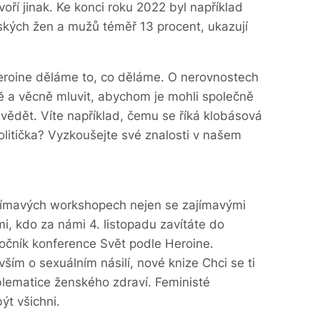
oří jinak. Ke konci roku 2022 byl například
kých žen a mužů téměř 13 procent, ukazují
Heroine děláme to, co děláme. O nerovnostech
ně a věcně mluvit, abychom je mohli společně
 vědět. Víte například, čemu se říká klobásová
olitička? Vyzkoušejte své znalosti v našem
ajímavých workshopech nejen se zajímavými
mi, kdo za námi 4. listopadu zavítáte do
ročník konference Svět podle Heroine.
ím o sexuálním násilí, nové knize Chci se ti
blematice ženského zdraví. Feministé
ýt všichni.