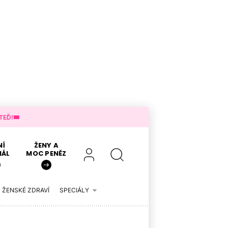
EĎ!🎟️
NÍ
ŽENY A
IÁL
MOC PENĚZ
ŽENSKÉ ZDRAVÍ
SPECIÁLY