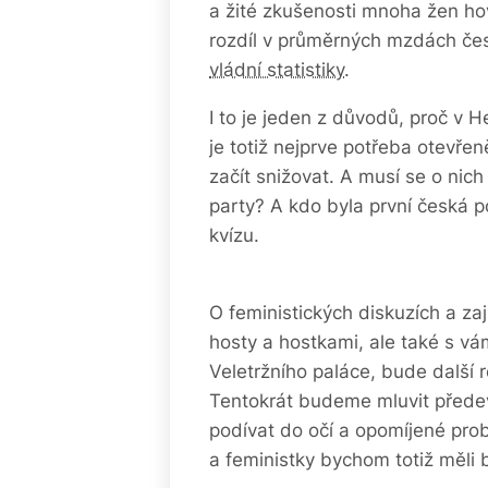
a žité zkušenosti mnoha žen hov
rozdíl v průměrných mzdách čes
vládní statistiky
.
I to je jeden z důvodů, proč v 
je totiž nejprve potřeba otevře
začít snižovat. A musí se o nich
party? A kdo byla první česká p
kvízu.
O feministických diskuzích a z
hosty a hostkami, ale také s vá
Veletržního paláce, bude další 
Tentokrát budeme mluvit předevš
podívat do očí a opomíjené pro
a feministky bychom totiž měli b