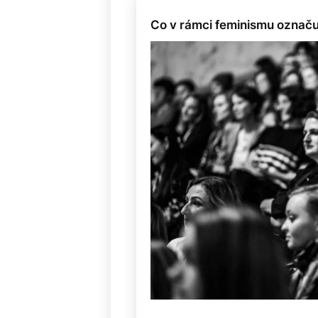
Co v rámci feminismu označ