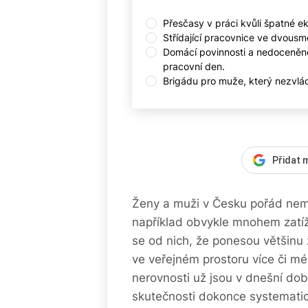
Přesčasy v práci kvůli špatné e
Střídající pracovnice ve dvous
Domácí povinnosti a nedoceněnou
pracovní den.
Brigádu pro muže, který nezvlád
Přidat 
Ženy a muži v Česku pořád nema
například obvykle mnohem zatíže
se od nich, že ponesou většinu
ve veřejném prostoru více či mé
nerovnosti už jsou v dnešní do
skutečnosti dokonce systemati