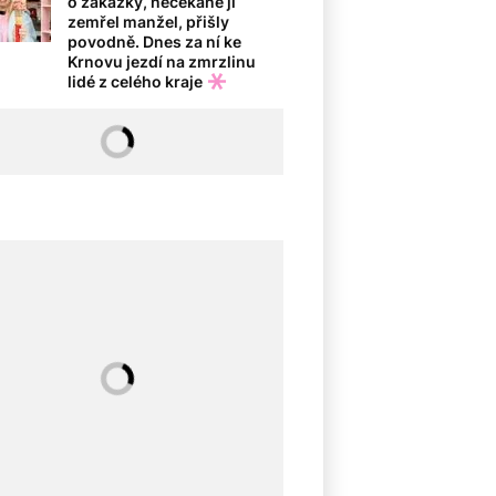
o zakázky, nečekaně jí
zemřel manžel, přišly
povodně. Dnes za ní ke
Krnovu jezdí na zmrzlinu
lidé z celého kraje