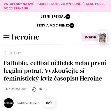
VSTUPENKY NA SVĚT PODLE HEROINE ZA VÝHODNĚJŠÍ CENU POUZE
DO 20.SRPNA!🎟️
LETNÍ
SPECIÁL
ŽENY A
MOC PENĚZ
E-SHOP
ČLÁNKY
Fatfobie, celibát učitelek nebo první
legální potrat. Vyzkoušejte si
feministický kvíz časopisu Heroine
04. prosinec 2025
16 017
Redakce Heroine
KVÍZ