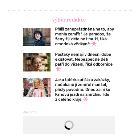
výběr redakce
Příliš zaneprázdněná na to, aby
mohla zemřít? Je paradox, že
ženy žijí déle než muži, říká
americká vědkyně
Pasťáky nemají v dnešní době
existovat. Nebezpečné děti
patří do vězení, říká odbornice
Jako tatérka přišla o zakázky,
nečekaně jí zemřel manžel,
přišly povodně. Dnes za ní ke
Krnovu jezdí na zmrzlinu lidé
z celého kraje