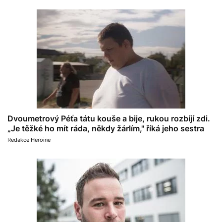
Dvoumetrový Péťa tátu kouše a bije, rukou rozbíjí zdi.
„Je těžké ho mít ráda, někdy žárlím," říká jeho sestra
Redakce Heroine