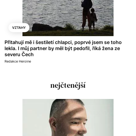
VZTAHY
Přitahují mě i šestiletí chlapci, poprvé jsem se toho
lekla. I můj partner by měl být pedofil, říká žena ze
severu Čech
Redakce Heroine
nejčtenější