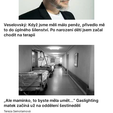
Veselovský: Když jsme měli málo peněz, přivedlo mě
to do úplného šílenství. Po narození dětí jsem začal
chodit na terapii
„Ale maminko, to byste měla umět...“ Gaslighting
matek začíná už na oddělení šestinedělí
Tereza Semotamová