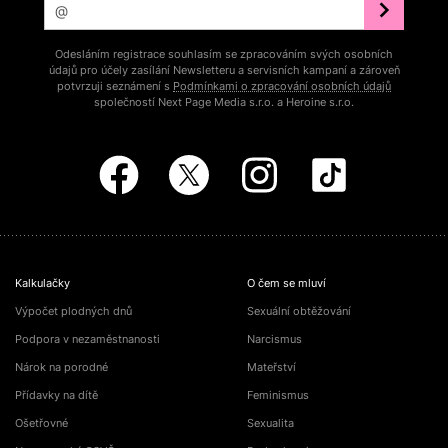
Odesláním registrace souhlasím se zpracováním svých osobních
údajů pro účely zasílání Newsletteru a servisních kampaní a zároveň
potvrzuji seznámení s
Podmínkami o zpracování osobních údajů
společností Next Page Media s.r.o. a Heroine s.r.o.
Kalkulačky
O čem se mluví
Výpočet plodných dnů
Sexuální obtěžování
Podpora v nezaměstnanosti
Narcismus
Nárok na porodné
Mateřství
Přídavky na dítě
Feminismus
Ošetřovné
Sexualita