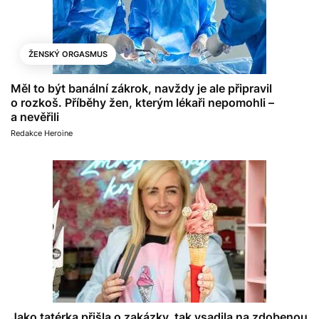
ŽENSKÝ ORGASMUS
Měl to být banální zákrok, navždy je ale připravil
o rozkoš. Příběhy žen, kterým lékaři nepomohli –
a nevěřili
Redakce Heroine
Jako tatérka přišla o zakázky, tak vsadila na zdobenou