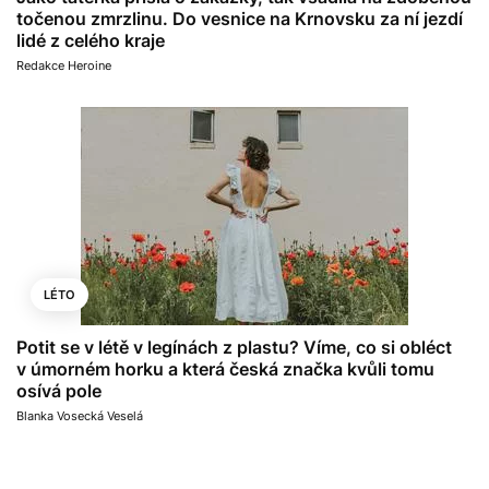
točenou zmrzlinu. Do vesnice na Krnovsku za ní jezdí
lidé z celého kraje
Redakce Heroine
LÉTO
Potit se v létě v legínách z plastu? Víme, co si obléct
v úmorném horku a která česká značka kvůli tomu
osívá pole
Blanka Vosecká Veselá