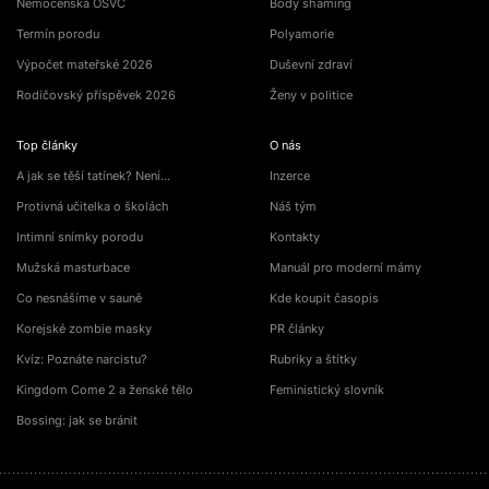
Nemocenská OSVČ
Body shaming
Termín porodu
Polyamorie
Výpočet mateřské 2026
Duševní zdraví
Rodičovský příspěvek 2026
Ženy v politice
Top články
O nás
A jak se těší tatínek? Není…
Inzerce
Protivná učitelka o školách
Náš tým
Intimní snímky porodu
Kontakty
Mužská masturbace
Manuál pro moderní mámy
Co nesnášíme v sauně
Kde koupit časopis
Korejské zombie masky
PR články
Kvíz: Poznáte narcistu?
Rubriky a štítky
Kingdom Come 2 a ženské tělo
Feministický slovník
Bossing: jak se bránit